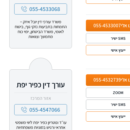
055-4533068
משרד עורכי דין יובל איזק –
ו אלי
055-4533007
התמחות בתביעות נזקי גוף, ביטוח
לאומי, משרד הביטחון, יפוי כוח
מתמשך וצוואות
SMS ישיר
ייעוץ אישי
ו אלי
055-4532739
עורך דין כפיר יפת
ZOOM
אזור המרכז
SMS ישיר
055-4547066
ייעוץ אישי
עו״ד ונוטריון כפיר יפת ליווי משפטי
אחראי ורגיש בסוגיות משפחתיות