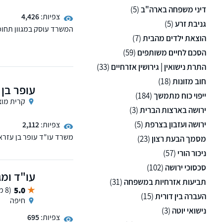
דיני משפחה בארה"ב
(5)
צפיות:
4,426
גניבת זרע
(5)
המשרד עוסק במגוון תחומ
הוצאת ילדים מהבית
(7)
משפחה, דיני מושבים וקיבו
הסכם לחיים משותפים
(59)
התרת נישואין | גירושין אזרחיים
(33)
חוב מזונות
(18)
עופר בן 
ייפוי כוח מתמשך
(184)
קרית מוצ
ירושה בארצות הברית
(3)
ירושה ועזבון בצרפת
(5)
צפיות:
2,112
משרד עו"ד עופר בן עזרא 
מסמך הבעת רצון
(23)
אופנועים, וביטוח כולל בי
ניכור הורי
(57)
דרכים, תאונות עבודה, פציע
כוח מתמשך. בנוסף, במשר
סכסוכי ירושה
(102)
עו"ד ומג
תביעות אזרחיות במשפחה
(31)
5.0
(8 ממליצים)
העברה בין דורית
(15)
חיפה
נישואי יוטה
(3)
צפיות:
695