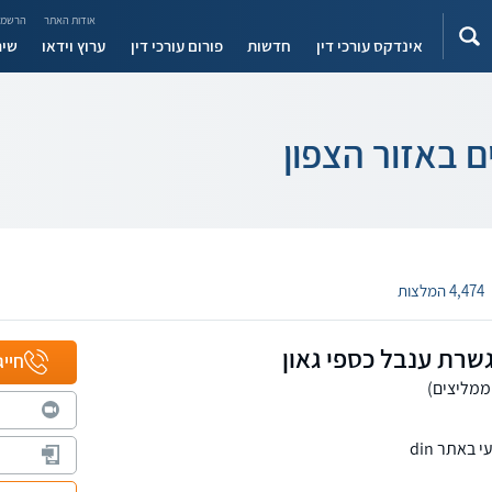
אודות האתר
הרשמה
אינדקס עורכי דין
חדשות
פורום עורכי דין
ערוץ וידאו
שיר
ם באזור הצפון
4,474 המלצות
שרת ענבל כספי גאון
חייג
באתר din