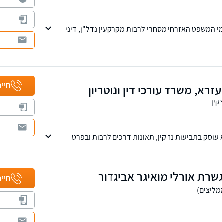
י המשפט האזרחי מסחרי לרבות מקרקעין נדל"ן, דיני
צים ודיני בנקאות.
חייג
עזרא, משרד עורכי דין ונוטריון
קין
עוסק בתביעות נזיקין, תאונות דרכים לרבות ובפרט
טוח לאומי וועדות רפואיות, נזקי גוף ורכוש בתאונות
ות במרחב הציבורי ועוד, ליטיגציה ושירותי נוטריון וייפוי
דנו עו"ד בתחום דיני המשפחה, כולל צוואות.
שרת אורלי מואיגר אביגדור
חייג