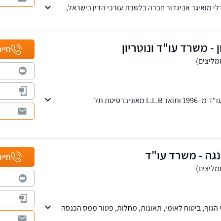
י מואיגר אביגדור חברה בלשכת עורכי הדין בישראל,
עלת תואר ראשון (LL.B) במשפטים, בעלת הסמכה לעריכת ייפוי כוח מתמשך
ן - משרד עו"ד ונוטריון
חייג
עו"ד ונוטריון חבר לשכת עו"ד מ- 1996 ותואר L.L.B מאוניברסיטת תל
משפחה, לרות גירושין, דיני ירושה ועוד, וכן מחלקת
רשלנות רפואית
נגה - משרד עו"ד
חייג
הגוף, ביטוח לאומי, תאונות, מחלות, פטור ממס הכנסה
.