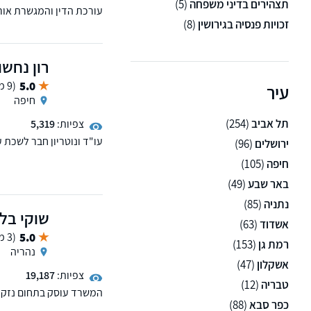
תצהירים בדיני משפחה
(5)
עורכת הדין והמגשרת אורל
זכויות פנסיה בגירושין
(8)
ב
ומגשרת משפחה.
רון נחשו
5.0
(9 ממליצים)
עיר
חיפה
תל אביב
(254)
צפיות:
5,319
ירושלים
(96)
אביב.במשרדו מחלקת דיני 
חיפה
(105)
נזיקי גוף, ביטוח לאומי ו
באר שבע
(49)
נתניה
(85)
שוקי בל
אשדוד
(63)
5.0
(3 ממליצים)
רמת גן
(153)
נהריה
אשקלון
(47)
צפיות:
19,187
טבריה
(12)
המשרד עוסק בתחום נזקי 
כפר סבא
(88)
מטעמי בריאות ודיני ביטוח