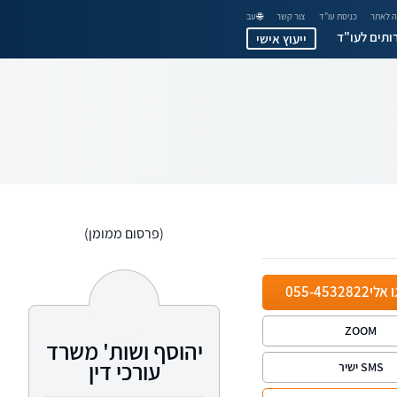
 לאתר
כניסת עו"ד
צור קשר
🌐 עב
ותים לעו"ד
ייעוץ אישי
(פרסום ממומן)
ו אלי
055-4532822
ZOOM
יהוסף ושות' משרד
עורכי דין
SMS ישיר