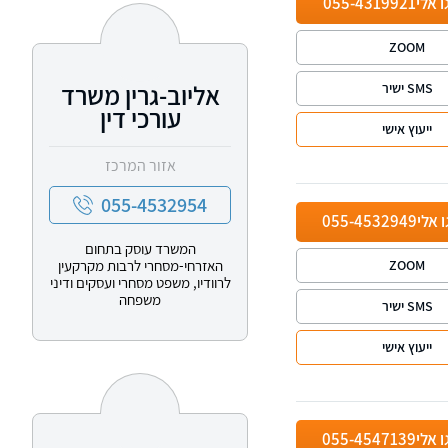
ו אלי
055-4319921
ZOOM
אליוב-גרין משרד
SMS ישיר
עורכי דין
ייעוץ אישי
אזור המרכז
055-4532954
ו אלי
055-4532949
המשרד עוסק בתחום
האזרחי-מסחרי לרבות מקרקעין
ZOOM
לרוודיו, משפט מסחרי ועסקים ודיני
משפחה
SMS ישיר
ייעוץ אישי
ו אלי
055-4547139