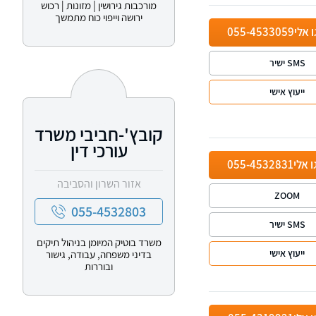
מורכבות גירושין | מזונות | רכוש
ירושה וייפוי כוח מתמשך
ו אלי
055-4533059
SMS ישיר
ייעוץ אישי
קובץ'-חביבי משרד
עורכי דין
ו אלי
055-4532831
אזור השרון והסביבה
ZOOM
055-4532803
SMS ישיר
משרד בוטיק המיומן בניהול תיקים
ייעוץ אישי
בדיני משפחה, עבודה, גישור
ובוררות