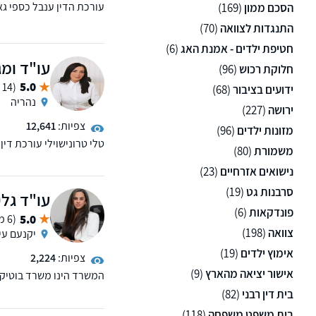
עורכת הדין ענבל כספי ג
הסכם ממון
(169)
נותן שירות מקצועי ללא רב
התנגדות לצוואה
(70)
חטיפת ילדים - אמנת האג
(6)
עו"ד ומג
חלוקת רכוש
(96)
5.0
(14 ממליצים)
ידועים בציבור
(68)
נהריה
ירושה
(227)
צפיות:
12,641
מזונות ילדים
(96)
טלי טרונישוילי עורכת דין
משמורת
(80)
ניהול הליכי גירושין, צווא
למשרד שלוחות בקרית מוצק
נישואים אזרחיים
(23)
סרבנות גט
(19)
עו"ד גלי
פונדקאות
(6)
5.0
(6 ממליצים)
צוואה
(198)
יקנעם עי
אימוץ ילדים
(19)
צפיות:
2,224
אישור יציאה מהארץ
(9)
המשרד הינו משרד בוטיק 
מתמשך, צוואות וצוואות 
בית דין רבני
(82)
המשפחתי
בית משפט משפחה
(118)