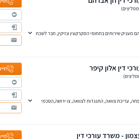
חייג
ם מעניק שירותים בתחומי המקרקעין ונזיקין, חבר לשכת
כי דין אלון קיפר
חייג
ה, עריכת צוואה, התנגדות לצוואה, צו ירושה,הסכמי
ת ייפוי כוח מתמשך.
 פרעון,פשיטות רגל,הסדר חובות, וכן בוועדות ביטוח
נות עבודה ותאונות דרכים.
מון - משרד עורכי דין
חייג