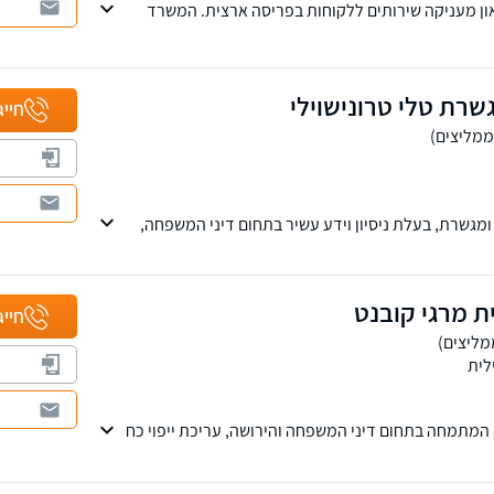
און מעניקה שירותים ללקוחות בפריסה ארצית. המשרד
ב, לצד יחס פרסונלי ואדיב ללקוחותיו.
שרת טלי טרונישוילי
חייג
 ומגשרת, בעלת ניסיון וידע עשיר בתחום דיני המשפחה,
ות וירושות, מקרקעין נדל"ן, פירוק שיתוף ופשיטת רגל.
ין, נהריה וחיפה.
ת מרגי קובנט
חייג
לית
המתמחה בתחום דיני המשפחה והירושה, עריכת ייפוי כח
הדדיות מסמך הבעת רצון, והסכמים הנוגעים לתא