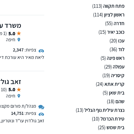
פתח תקווה
(113)
ראשון לציון
(114)
חדרה
(55)
משרד עור
כוכב יאיר
(15)
5.0
(1 ממליצים)
חיפה
עכו
(20)
לוד
(36)
צפיות:
2,347
ליאת מאיר היא עורכת דין
ראש פינה
(5)
זמני שהות של קטינים, דמי
עפולה
(29)
קיסריה
(19)
זאב גולדו
קרית אתא
(24)
5.0
(10 ממליצים)
בית שאן
(5)
חיפה
שהם
(18)
מנהל/ת פורום מקצועי 
נצרת עילית נוף הגליל
(13)
צפיות:
14,751
טירת הכרמל
(10)
זאב גולדוין עו"ד ונוטריון
בענייני נדל"ן במגזר הכפ
בית שמש
(25)