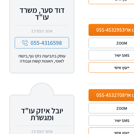
דוד סער, משרד
עו"ד
ו אלי
055-4532953
אזור המרכז
055-4316598
ZOOM
SMS ישיר
עוסק בתביעות נזקי גוף,ביטוח
לאומי, תאונות קשות ועבודה
ייעוץ אישי
ו אלי
055-4532708
יובל איזק עו"ד
ZOOM
ומגשרת
SMS ישיר
אזור המרכז
ייעוץ אישי