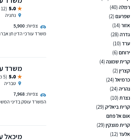
רמלה
(40)
5.0
(12 ממליצים)
נתניה
שפרעם
(2)
אזור
(14)
צפיות:
5,900
משרד עורכי הדין חן אברה
גדרה
(28)
עורכי הדין משנת 2014 , המשרד מביא איתו נסיון ייחודי מעולם חברות ביטוח
ערד
(10)
ירוחם
(6)
קרית שמונה
(4)
משרד עור
קצרין
(2)
5.0
(5 ממליצים)
כרמיאל
(24)
טבריה
נהריה
(24)
צפיות:
7,968
נצרת
(10)
המשרד עוסק בדיני המשפח
קרית ביאליק
(29)
גירושין,הסכמי ממון,עריכ
הליכי הוצאה לפועל,חדלות
אום אל פחם
לאומי,קצבאות ילדים, תאו
קרית מוצקין
(29)
אלעד
(12)
מיכאל עצ