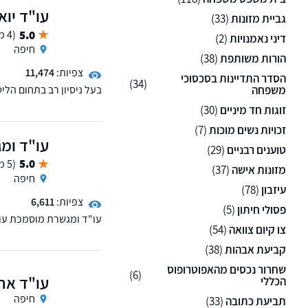
עו"ד יוא
במשרד כל לקוח מקבל ליוו
גביית מזונות
(33)
5.0
(4 ממליצים)
דיני נאמנויות
(2)
חיפה
הורות משותפת
(38)
צפיות:
11,474
הסדר התדיינות בסכסוכי
(34)
משפחה
בעל ניסיון רב בתחום הלי
מקרקעין ודיני חוזים, מופיע
זוגות חד מיניים
(30)
זכויות נשים מוכות
(7)
עו"ד ומג
טוענים רבניים
(29)
5.0
(5 ממליצים)
מזונות אישה
(37)
חיפה
עיזבון
(78)
צפיות:
6,611
פסולי חיתון
(5)
עו"ד ומגשרת מוסמכת עוסק
צו קיום צוואה
(54)
ונדל"ן, הגירה ומעמד ביש
המשרד מעניק מענה אישי, 
קביעת אבהות
(38)
שחרור נכסים מהאפוטרופוס
(6)
עו"ד ארז
הכללי
חיפה
תביעת כתובה
(33)