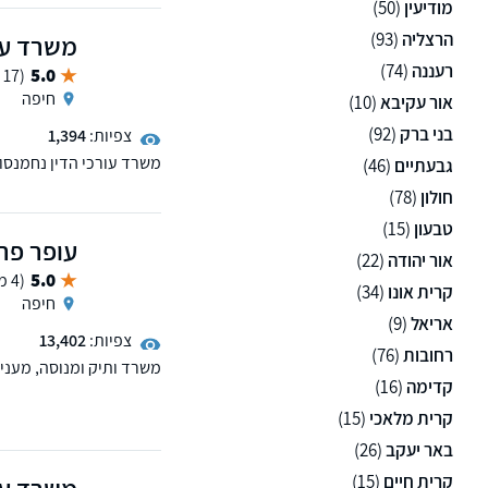
מודיעין
(50)
הרצליה
(93)
משרד עו"
רעננה
(74)
5.0
(17 ממליצים)
חיפה
אור עקיבא
(10)
בני ברק
(92)
צפיות:
1,394
משרד עורכי הדין נחמנסון 
גבעתיים
(46)
ממון, ייפוי כוח מתמשך, מ
חולון
(78)
טבעון
(15)
עופר פרץ
אור יהודה
(22)
5.0
(4 ממליצים)
קרית אונו
(34)
חיפה
אריאל
(9)
צפיות:
13,402
רחובות
(76)
משרד ותיק ומנוסה, מעני
קדימה
(16)
רגל, פירוק והקפאת הליכי
קרית מלאכי
(15)
באר יעקב
(26)
קרית חיים
(15)
משרד עו