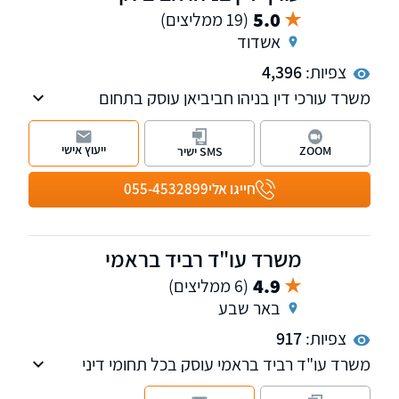
5.0
(19 ממליצים)
אשדוד
צפיות:
4,396
משרד עורכי דין בניהו חביביאן עוסק בתחום
המשפט הפלילי על כל רבדיו, דיני משפחה ותביעות
לשון הרע
ייעוץ אישי
ZOOM
SMS ישיר
חייגו אלי
055-4532899
משרד עו"ד רביד בראמי
4.9
(6 ממליצים)
באר שבע
צפיות:
917
משרד עו"ד רביד בראמי עוסק בכל תחומי דיני
המשפחה, ומייצג בתיקי גירושין, מזונות ילדים,