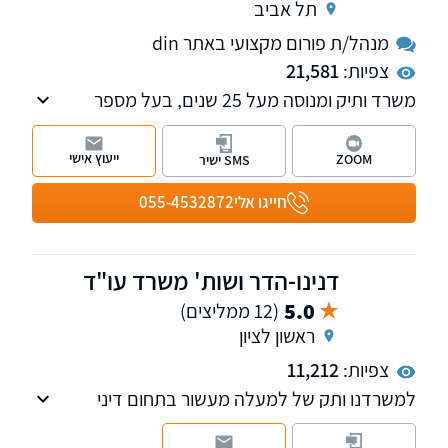
תל אביב
מנהל/ת פורום מקצועי באתר din
צפיות:
21,581
משרד ותיק ומנוסה מעל 25 שנים, בעל מספר
מחלקות לרבות מקרקעין, משפחה, ירושה, הוצאה
לפועל, אזרחי - מסחרי, רשויות, חוזים, לשון הרע,
ייעוץ אישי
ZOOM
SMS ישיר
עבודה. מנהל פורומים תכנון ובניה, אלימות
במשפחה והיטל השבחה הפקעות. חבר בוועדת
חייגו אלי
055-4532872
מקרקעין וקניין וכן בוועדת ירושה ומשפחה, בלשכת
עורכי הדין.
דנינו-הדר ושות' משרד עו"ד
5.0
(12 ממליצים)
ראשון לציון
צפיות:
11,212
למשרדנו ותק של למעלה מעשור בתחום דיני
משפחה, חדלות פירעון והוצאה לפועל. אנו מלווים
כל לקוח באופן אישי מתחילת ההליך ועד סופו.