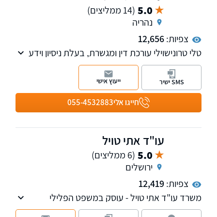
5.0
(14 ממליצים)
נהריה
צפיות:
12,656
טלי טרונישוילי עורכת דין ומגשרת, בעלת ניסיון וידע
עשיר בתחום דיני המשפחה, ניהול הליכי גירושין,
צוואות וירושות, מקרקעין נדל"ן, פירוק שיתוף
ייעוץ אישי
SMS ישיר
ופשיטת רגל. למשרד שלוחות בקרית מוצקין, נהריה
וחיפה.
חייגו אלי
055-4532883
עו"ד אתי טויל
5.0
(6 ממליצים)
ירושלים
צפיות:
12,419
משרד עו"ד אתי טויל - עוסק במשפט הפלילי
(הטרדות מיניות, עתירות אסירים, עבירות סמים,