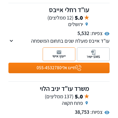
עו"ד רחלי אייבס
5.0
(12 ממליצים)
ירושלים
צפיות:
5,532
עו"ד אייבס פועלת שנים בתחום המשפחה
והמעמד האישי ועוסקת בייצוג בהליכי גירושין
מורכבים ובשמירה על זכויות ההורים. למשרד
ייעוץ אישי
SMS ישיר
שלוחות בירושלים ובתל אביב
חייגו אלי
055-4532780
משרד עו"ד יניב הלוי
5.0
(137 ממליצים)
פתח תקווה
צפיות:
38,753