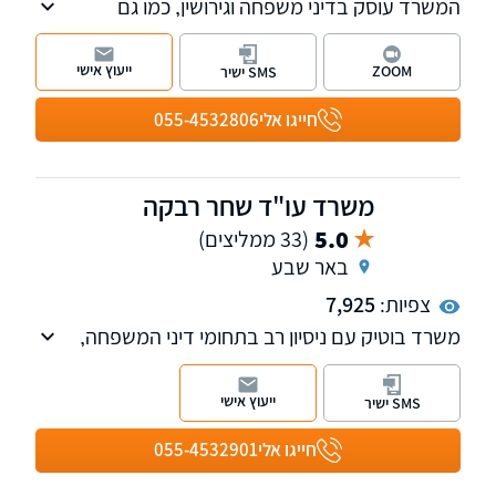
המשרד עוסק בדיני משפחה וגירושין, כמו גם
בחדלות פירעון-פשיטת רגל. המשרד יצר תקדימים
משפטיים בתחום המשפחה והמשמורת
ייעוץ אישי
ZOOM
SMS ישיר
חייגו אלי
055-4532806
משרד עו"ד שחר רבקה
5.0
(33 ממליצים)
באר שבע
צפיות:
7,925
משרד בוטיק עם ניסיון רב בתחומי דיני המשפחה,
מקרקעין וההוצאה לפועל. ניסיון רב בטיפול בהליכי
גירושין מורכבים וגם בסיום בהסכמים כאשר טובת
ייעוץ אישי
SMS ישיר
הילדים היא עיקרון המנחה אותנו. נשמח לקבוע
עמכם פגישת ייעוץ.
חייגו אלי
055-4532901