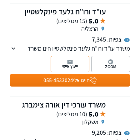
עו"ד ורו"ח גלעד פינקלשטיין
5.0
(15 ממליצים)
הרצליה
צפיות:
7,345
משרד עו"ד ורו"ח גלעד פינקלשטיין הינו משרד
בוטיק המלווה עסקים בכל היבטי המשפט המסחרי.
הכשרתו של עו"ד פינקלשטיין מחברת בין משפט
ייעוץ אישי
ZOOM
לפיננסים, תוך שילוב אסטרטגיות חשבונאיות
והערכות שווי בייעוץ המשפטי. בפגישת ייעוץ קצרה
חייגו אלי
055-4533024
תוכלו להתרשם.
משרד עורכי דין אורה צימברג
5.0
(10 ממליצים)
אשקלון
צפיות:
9,205