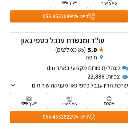
ייעוץ אישי
SMS ישיר
משרדנו הוקם מתוך מטרה אחת: להעניק לכל
לקוחותינו שירות מקצועי ויחס אישי.
חייגו אלי
055-4533099
עו"ד ומגשרת ענבל כספי גאון
5.0
(85 ממליצים)
חיפה
מנהל/ת פורום מקצועי באתר din
צפיות:
22,886
עורכת הדין ענבל כספי גאון מעניקה שירותים
ללקוחות בפריסה ארצית. המשרד נותן שירות
מקצועי ללא רבב, לצד יחס פרסונלי ואדיב
ייעוץ אישי
ZOOM
SMS ישיר
ללקוחותיו.
חייגו אלי
055-4532822