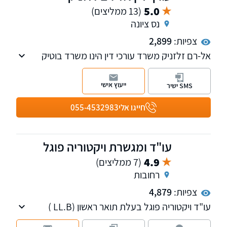
5.0
(13 ממליצים)
נס ציונה
צפיות:
2,899
אל-רם זלזניק משרד עורכי דין הינו משרד בוטיק
איכותי ודינמי הממוקם בפארק המדע נס ציונה אשר
עוסק בתחומי המקרקעין, צוואות וירושות, דיני
ייעוץ אישי
SMS ישיר
משפחה, חדלות פירעון ופשיטות רגל.אני מאמין
ומקפיד על מתן שירות אישי, מקצועי ויעיל ביותר
חייגו אלי
055-4532983
לכל לקוח ולקוח תוך מתן דגש מיוחד על יחס אישי,
שקיפות, זמינות וחשיבה מקורית מחוץ לקופסה.
עו"ד ומגשרת ויקטוריה פוגל
4.9
(7 ממליצים)
רחובות
צפיות:
4,879
עו"ד ויקטוריה פוגל בעלת תואר ראשון (LL.B )
ותואר שני (LL.M ) במשפטים, עם כניסתה לעולם