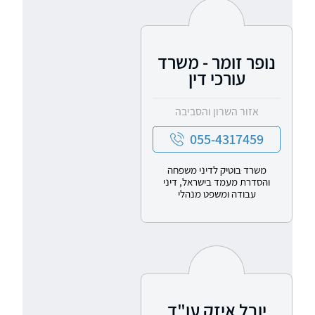
נופר זומר - משרד
עורכי דין
אזור השרון והסביבה
055-4317459
משרד בוטיק לדיני משפחה
והסדרת מעמד בישראל, דיני
עבודה ומשפט מנהלי
יובל איזק עו"ד