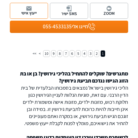
המשפחה והגירושין, לרבות מזונות, ייפוי כוח
מתמשך, צוואות וירושות. בנוסף המשרד עוסק
ייעוץ אישי
ZOOM
SMS ישיר
בתחום המקרקעין, מלווה מוכרים וקונים בעסקאות
מכר, מטפל בליקויי בנייה, סכסוכי שכנים ועוד, וכן
חייגו אלי
055-4533135
תביעות לשון הרע. למשרד שלוחות בנתניה וחיפה.
10
9
8
7
6
5
4
3
2
1
מתגרשים? שוקלים להתחיל בהליכי גירושין? בן או בת
הזוג הגישו נגדכם תביעת גירושין?
הליכי גירושין בישראל נמצאים בסמכותו הבלעדית של בית
הדין הרבני. עם זאת, סוגיות הנלוות לעניין הגירושין כגון
חלוקת רכוש, מזונות ילדים, מזונות אישה ומשמורת ילדים
אינן חייבות להיות כרוכות לתביעת גירושין זו. במידה ובן
זוגכם הגיש תביעת גירושין, או במקרה ואתם מעוניינים
להתיר את נישואיכם, מומלץ לפנות לקבלת ייעוץ משפטי.
לרשותכם משרדי עורכי דין העוסקים בדיני משפחה