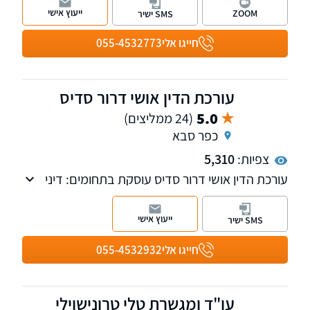
המשפט מיקדה פעילותה לתחום דיני המשפחה,
ייעוץ אישי
ZOOM
SMS ישיר
מקרקעין נדל"ן ותביעות נזיקין.
חייגו אלי
055-4532773
עורכת הדין אושי דרור סדיס
5.0
(24 ממליצים)
כפר סבא
צפיות:
5,310
עורכת הדין אושי דרור סדיס עוסקת בתחומים: דיני
משפחה נדל"ן, יפויי כח מתמשך צוואות וירושות
ייעוץ אישי
SMS ישיר
חייגו אלי
055-4532932
עו"ד ומגשרת טלי טרונישוילי