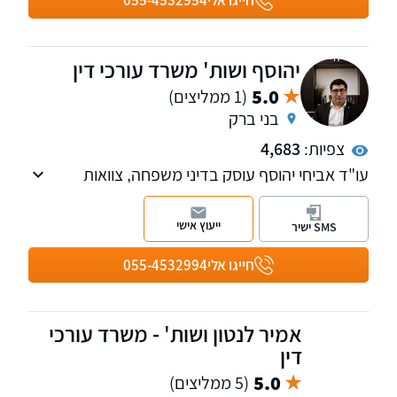
חייגו אלי
055-4532954
יהוסף ושות' משרד עורכי דין
5.0
(1 ממליצים)
בני ברק
צפיות:
4,683
עו"ד אביחי יהוסף עוסק בדיני משפחה, צוואות
וירושות, לצד ליטיגציה אזרחית, דיני עבודה, עתירות
מנהליות ומשפט פלילי.
ייעוץ אישי
SMS ישיר
עו"ד יהוסף מופיע כפרשן משפטי בערוצי תקשורת
מרכזיים ומייצג בתיקים בעלי פרופיל ציבורי גבוה,
חייגו אלי
055-4532994
תוך שילוב בין התמקצעות משפטית, חשיבה
אסטרטגית וייצוג בלתי מתפשר.
אמיר לנטון ושות' - משרד עורכי
דין
5.0
(5 ממליצים)