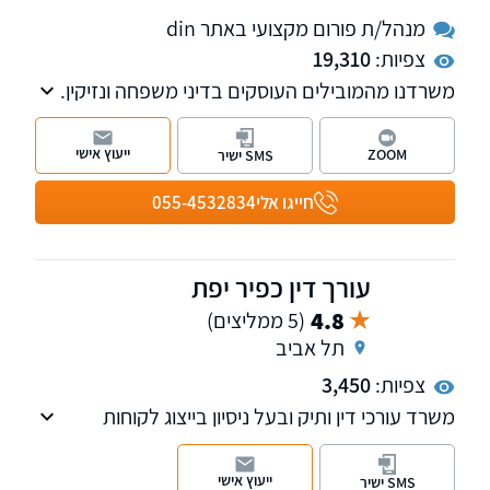
מנהל/ת פורום מקצועי באתר din
צפיות:
19,310
משרדנו מהמובילים העוסקים בדיני משפחה ונזיקין.
עו"ד ומגשר יוני שמיל הינו חבר בוועדת דיני
משפחה בלשכת עורכי הדין.
ייעוץ אישי
ZOOM
SMS ישיר
חייגו אלי
055-4532834
עורך דין כפיר יפת
4.8
(5 ממליצים)
תל אביב
צפיות:
3,450
משרד עורכי דין ותיק ובעל ניסיון בייצוג לקוחות
בבתי משפט ובוועדות של יותר מ-20 שנה. עו"ד
כפיר יפת מנוסה ומיומן מאוד בחקירות עדים, הגשת
ייעוץ אישי
SMS ישיר