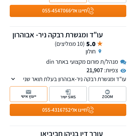
ראיות וליווי מומחים לעדות בבית משפט, לרבות
ייצוג גופים גדולים במשק ורשויות מקומיות
חייגו אלי
055-4547066
מהגדולות והמובילות בישראל. למשרד מספר
מחלקות: מקרקעין, משפחה, ירושה, אזרחי - מסחרי
ומיסים. חבר בפורום בתי המשפט של לשכת עורכי
עו"ד ומגשרת רבקה ניר- אבוהרון
הדין.
5.0
(10 ממליצים)
חולון
מנהל/ת פורום מקצועי באתר din
צפיות:
21,907
עו"ד ומגשרת רבקה ניר-אבוהרון בעלת תואר שני
במשפטים. מוסמכת לעריכת ייפוי כוח מתמשך,
בעלת ניסיון רב בייצוג ובסיוע בעסקאות מקרקעין,
ייעוץ אישי
ZOOM
SMS ישיר
פשיטת רגל, גישור ובוררות בהסכם גירושין, ודיני
משפחה - במיוחד צוואות וירושות.
חייגו אלי
055-4316752
עורך דין בניהו חביביאן