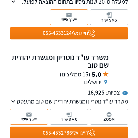
למעלה מ-20 שנות ניסיון בתחום ההוצאה לפועל,
חדלות הפירעון, מחיקת חובות ועוד. המשרד עוסק
גם בתחומי דיני המשפחה, המשפט האזרחי,
ייעוץ אישי
SMS ישיר
המשפט הצבאי והצבאי-פלילי. מעניקים שירות
משפטי מתל אביב ועד באר שבע. ניתן לקיים
חייגו אלי
055-4533124
פגישה באזור מגוריכם.
משרד עו"ד נוטריון ומגשרת יהודית
שם טוב
5.0
(15 ממליצים)
ירושלים
צפיות:
16,925
משרד עו"ד נוטריון ומגשרת יהודית שם טוב מתעסק
בדיני משפחה, גירושין, חלוקת רכוש, ייפוי כח
מתמשך ומקרקעין. לכל מחלקה במשרד עו"ד
ייעוץ אישי
ZOOM
SMS ישיר
ייעודי שמתמקצע בתחום מסוים. בנוסף, המשרד
מספק שירותי תרגום מרוסית לעברית.
חייגו אלי
055-4532786