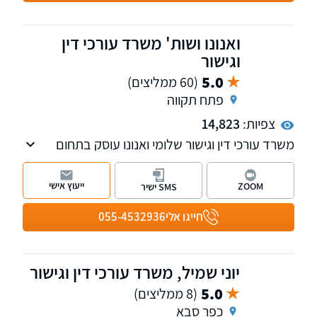
ואנונו ושות' משרד עורכי דין
וגישור
5.0
(60 ממליצים)
פתח תקווה
צפיות:
14,823
משרד עורכי דין וגישור שלומי ואנונו עוסק בתחום
המשפחה והמעמד האישי על כל רבדיו, בתחום
האזרחי: תביעות בנושא לשון הרע, סכסוכי שכנים
ייעוץ אישי
ZOOM
SMS ישיר
ופינוי מושכר. בנוסף, פועלת במשרד גם מחלקת
הוצאה לפועל.
חייגו אלי
055-4532936
יוני שמיל, משרד עורכי דין וגישור
5.0
(8 ממליצים)
כפר סבא