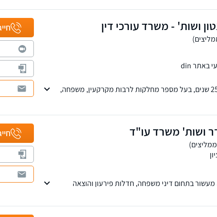
משפטי בערוצי תקשורת מרכזיים ומייצג בתיקים בעלי
 שילוב בין התמקצעות משפטית, חשיבה אסטרטגית וייצוג
ון ושות' - משרד עורכי דין
חייג
באתר din
משרד ותיק ומנוסה מעל 25 שנים, בעל מספר מחלקות לרבות מקרקעין, משפחה,
י - מסחרי, רשויות, חוזים, לשון הרע, עבודה. מנהל
לימות במשפחה והיטל השבחה הפקעות. חבר בוועדת
ת ירושה ומשפחה, בלשכת עורכי הדין.
ר ושות' משרד עו"ד
חייג
ון
עשור בתחום דיני משפחה, חדלות פירעון והוצאה
וח באופן אישי מתחילת ההליך ועד סופו. משרדנו הוקם
כל לקוחותינו שירות מקצועי ויחס אישי.