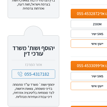
בדין הצרפתי לרבות צוואות,ירושות
בצרפת וישראל,חוות דעת,
ואזרחות צרפתית
ו אלי
055-4532872
ZOOM
SMS ישיר
ייעוץ אישי
יהוסף ושות' משרד
עורכי דין
אזור המרכז
ו אלי
055-4533099
055-4317182
SMS ישיר
יהוסף ושות` משרד עו"ד מתמחה
ייעוץ אישי
בדיני משפחה, צוואות וירושות,
לצד מומחיות בליטיגציה אזרחית,
דיני עבודה ועתירות מנהליות.