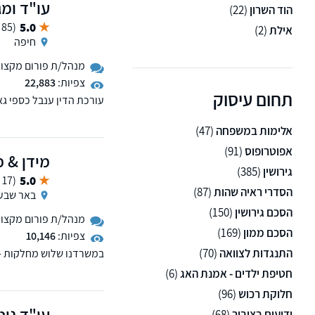
עו"ד ומג
הוד השרון
(22)
5.0
(85 ממליצים)
אילת
(2)
חיפה
מנהל/ת פורום מקצועי 
צפיות:
22,883
תחום עיסוק
עורכת הדין ענבל כספי ג
נותן שירות מקצועי ללא רב
אלימות במשפחה
(47)
אפוטרופוס
(91)
מידן & מ
גירושין
(385)
5.0
(17 ממליצים)
הסדרי ראיה שהות
(87)
באר שבע
הסכם גירושין
(150)
מנהל/ת פורום מקצועי 
הסכם ממון
(169)
צפיות:
10,146
התנגדות לצוואה
(70)
במשרדנו שלוש מחלקות -
הפלילי ודיני התעבורה
חטיפת ילדים - אמנת האג
(6)
חלוקת רכוש
(96)
עו"ד נוט
ידועים בציבור
(68)