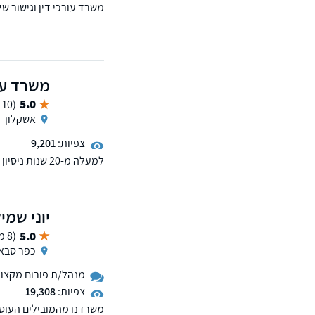
משרד עורכי דין וגישור ש
רבדיו, בתחום האזרחי: תבי
בנוסף, פועלת במשרד גם
משרד עור
5.0
(10 ממליצים)
אשקלון
צפיות:
9,201
למעלה מ-20 שנ
ועוד. המשרד עוסק גם ב
והצבאי-פלילי. מעניקים ש
באזור מגוריכם.
יוני שמי
5.0
(8 ממליצים)
כפר סבא
מנהל/ת פורום מקצועי 
צפיות:
19,308
משרדנו מהמובילים העוסקי