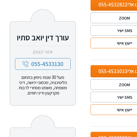
ו אלי
055-4532822
ZOOM
SMS ישיר
עורך דין יואב סתיו
ייעוץ אישי
אזור הצפון
055-4533130
ו אלי
055-4533033
מעל 30 שנות ניסיון בתחום
הליטיגציה, סכסוכי ירושה, דיני
ZOOM
משפחה, משפט מסחרי לרבות
מקרקעין ודיני חוזים.
SMS ישיר
ייעוץ אישי