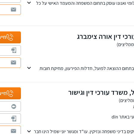
לומי ואנונו עוסק בתחום המשפחה והמעמד האישי על כל
עות בנושא לשון הרע, סכסוכי שכנים ופינוי מושכר.
 מחלקת הוצאה לפועל.
כי דין אורה צימברג
חייג
ות ניסיון בתחום ההוצאה לפועל, חדלות הפירעון, מחיקת חובות
תחומי דיני המשפחה, המשפט האזרחי, המשפט הצבאי
ירות משפטי מתל אביב ועד באר שבע. ניתן לקיים פגישה
ל, משרד עורכי דין וגישור
חייג
באתר din
ם בדיני משפחה ונזיקין. עו"ד ומגשר יוני שמיל הינו חבר