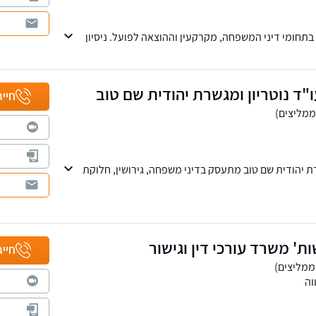
 בתחומי דיני המשפחה, מקרקעין וההוצאה לפועל. ניסיון
ן מורכבים וגם בסיום בהסכמים כאשר טובת הילדים היא
ח לקבוע עמכם פגישת ייעוץ.
ד נוטריון ומגשרת יהודית שם טוב
חייג
ת יהודית שם טוב מתעסק בדיני משפחה, גירושין, חלוקת
מקרקעין. לכל מחלקה במשרד עו"ד ייעודי שמתמקצע
שרד מספק שירותי תרגום מרוסית לעברית.
שות' משרד עורכי דין וגישור
חייג
וה