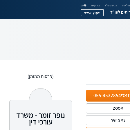
 לאתר
כניסת עו"ד
צור קשר
🌐 עב
ותים לעו"ד
ייעוץ אישי
(פרסום ממומן)
ו אלי
055-4532854
ZOOM
נופר זומר - משרד
עורכי דין
SMS ישיר