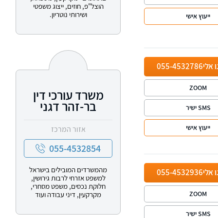
הוצל"פ, חוזים, ייצוג משפטי
ושירותי נוטריון.
ייעוץ אישי
ו אלי
055-4532786
ZOOM
משרד עורכי דין
בר-זהר דגני
SMS ישיר
ייעוץ אישי
אזור המרכז
055-4532854
מהמשרדים המובילים בישראל
ו אלי
055-4532936
למשפט אזרחי לרבות גירושין,
חלוקת נכסים, משפט מסחרי,
ZOOM
מקרקעין, דיני עבודה ועוד
SMS ישיר