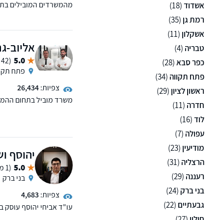
מהמשרדים המובילים בתחו
אשדוד
(18)
מספק שרות בנושאים: דיני
רמת גן
(35)
אשקלון
(11)
אליוב-גר
טבריה
(4)
5.0
(42 ממליצים)
כפר סבא
(28)
פתח תקו
פתח תקווה
(34)
צפיות:
26,434
ראשון לציון
(29)
משרד מוביל בתחום ההמק
חדרה
(11)
מספק שירותים בנושאים: ע
מסחריים וייצוג חברות.
לוד
(16)
עפולה
(7)
מודיעין
(23)
יהוסף וש
הרצליה
(31)
5.0
(1 ממליצים)
רעננה
(29)
בני ברק
בני ברק
(24)
צפיות:
4,683
גבעתיים
(22)
עו"ד אביחי יהוסף עוסק בד
עבודה, עתירות מנהליות 
חולון
(27)