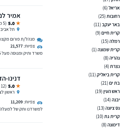
עו"ד יהוסף מופיע כפרשן 
אריאל
(6)
פרופיל ציבורי גבוה, תוך
אמיר לנט
בלתי מתפשר.
רחובות
(25)
5.0
(5 ממליצים)
באר יעקב
(11)
תל אביב
קרית חיים
(9)
מנהל/ת פורום מקצועי 
רמלה
(15)
צפיות:
21,577
קרית שמונה
(1)
נהריה
(8)
ירושה, הוצאה לפועל, אזרח
פורומים תכנון ובניה, א
נצרת
(4)
מקרקעין וקניין וכן בוועד
קרית ביאליק
(11)
דנינו-הד
בת ים
(21)
5.0
(12 ממליצים)
ראש העין
(19)
ראשון לצי
יבנה
(14)
צפיות:
11,209
נס ציונה
(13)
למשרדנו ותק של למעלה מ
לפועל. אנו מלווים כל לק
קרית גת
(10)
מתוך מטרה אחת: להעניק ל
דימונה
(8)