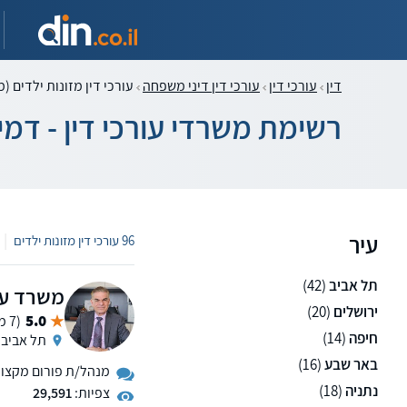
דין
עורכי דין
עורכי דין דיני משפחה
עורכי דין מזונות ילדים (מ
רשימת משרדי עורכי דין - דמי 
עיר
|
96 עורכי דין מזונות ילדים
תל אביב
(42)
משרד עור
ירושלים
(20)
5.0
(7 ממליצים)
חיפה
(14)
תל אביב
באר שבע
(16)
מנהל/ת פורום מקצועי 
נתניה
(18)
צפיות:
29,591