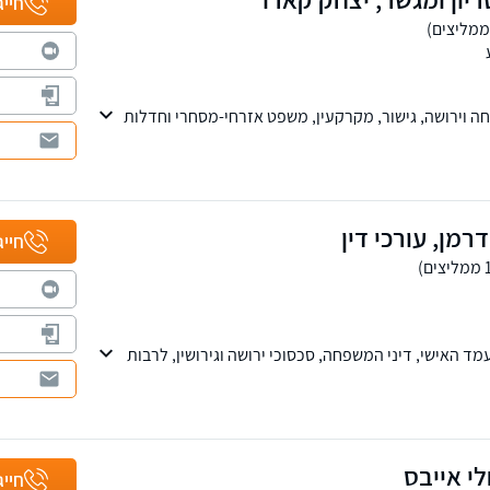
חייג
פחה וירושה, גישור, מקרקעין, משפט אזרחי-מסחרי וחדלות
ועיים ואסטרטגיים המותאמים אישית לכל לקוח תוך ליווי
שפטי. סניפים בתל-אביב ובבאר-שבע, שירות בכל רחבי
דרמן, עורכי דין
חייג
 האישי, דיני המשפחה, סכסוכי ירושה וגירושין, לרבות
י משפחה ובבית הדין רבני. בנוסף במשרד מחלקות
דיני העבודה. למשרד שלוחות ברמת גן, ראשון לציון
י אייבס
חייג