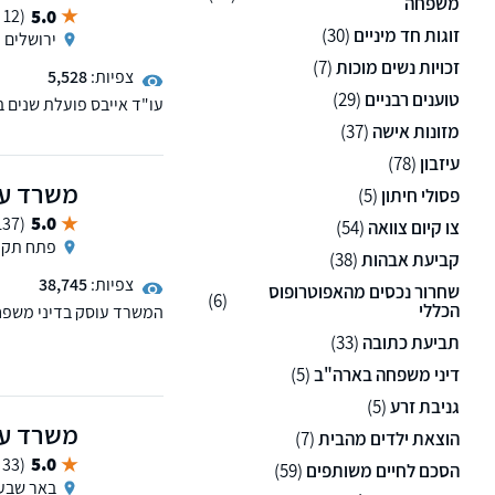
משפחה
5.0
(12 ממליצים)
זוגות חד מיניים
(30)
ירושלים
זכויות נשים מוכות
(7)
צפיות:
5,528
טוענים רבניים
(29)
עו"ד אייבס פועלת שנים 
גירושין מורכבים ובשמירה
מזונות אישה
(37)
עיזבון
(78)
משרד עו"
פסולי חיתון
(5)
5.0
(137 ממליצים)
צו קיום צוואה
(54)
פתח תקו
קביעת אבהות
(38)
צפיות:
38,745
שחרור נכסים מהאפוטרופוס
(6)
הכללי
המשרד עוסק בדיני משפחה
יצר תקדימים משפטיים 
תביעת כתובה
(33)
דיני משפחה בארה"ב
(5)
גניבת זרע
(5)
משרד עו
הוצאת ילדים מהבית
(7)
5.0
(33 ממליצים)
הסכם לחיים משותפים
(59)
באר שבע