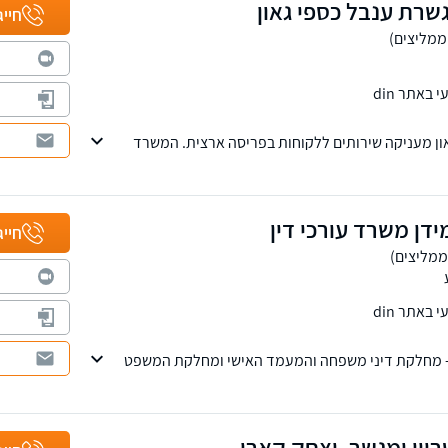
שרת ענבל כספי גאון
חייג
באתר din
און מעניקה שירותים ללקוחות בפריסה ארצית. המשרד
ב, לצד יחס פרסונלי ואדיב ללקוחותיו.
ידן משרד עורכי דין
חייג
באתר din
 מחלקת דיני משפחה והמעמד האישי ומחלקת המשפט
ריון ומגשר, יצחק קארו