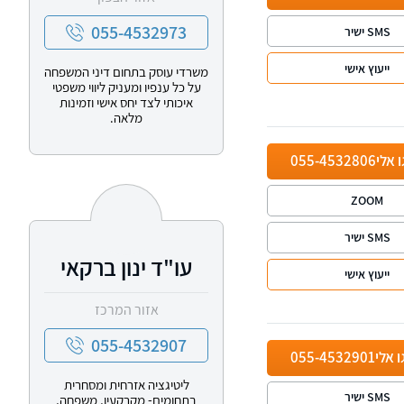
055-4532973
SMS ישיר
ייעוץ אישי
משרדי עוסק בתחום דיני המשפחה
על כל ענפיו ומעניק ליווי משפטי
איכותי לצד יחס אישי וזמינות
מלאה.
ו אלי
055-4532806
ZOOM
SMS ישיר
עו"ד ינון ברקאי
ייעוץ אישי
אזור המרכז
055-4532907
ו אלי
055-4532901
ליטיגציה אזרחית ומסחרית
SMS ישיר
בתחומים- מקרקעין, משפחה,