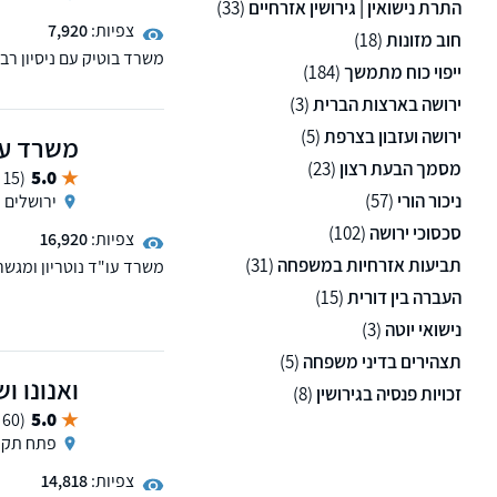
התרת נישואין | גירושין אזרחיים
(33)
צפיות:
7,920
חוב מזונות
(18)
משרד בוטיק עם ניסיון רב
ייפוי כוח מתמשך
(184)
רב בטיפול בהליכי גירושי
עיקרון המנחה אותנו. נשמ
ירושה בארצות הברית
(3)
ירושה ועזבון בצרפת
(5)
משרד עו"
מסמך הבעת רצון
(23)
5.0
(15 ממליצים)
ניכור הורי
(57)
ירושלים
סכסוכי ירושה
(102)
צפיות:
16,920
תביעות אזרחיות במשפחה
(31)
משרד עו"ד נוטריון ומגשר
רכוש, ייפוי כח מתמשך ו
העברה בין דורית
(15)
בתחום מסוים. בנוסף, המ
נישואי יוטה
(3)
תצהירים בדיני משפחה
(5)
ואנונו ו
זכויות פנסיה בגירושין
(8)
5.0
(60 ממליצים)
פתח תקו
צפיות:
14,818