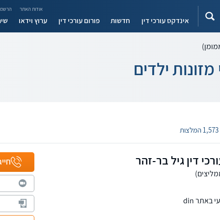
אודות האתר
הרשמה
אינדקס עורכי דין
חדשות
פורום עורכי דין
ערוץ וידאו
שיר
מומן)
מזונות ילדים
1,573 המלצות
כי דין גיל בר-זהר
חייג
באתר din