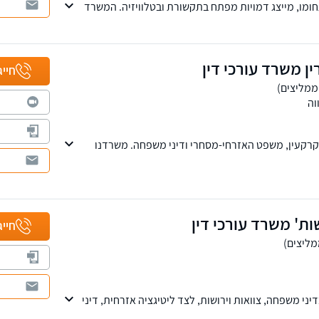
מו, מייצג דמויות מפתח בתקשורת ובטלוויזיה. המשרד
 משפחה, עבודה, מקרקעין, קיניין רוחני ומסחרי
ין משרד עורכי דין
חייג
וה
רקעין, משפט האזרחי-מסחרי ודיני משפחה. משרדנו
סקאות מכר, פירוק שיתוף, ליקויי בניה, עריכת הסכמים
ות' משרד עורכי דין
חייג
יני משפחה, צוואות וירושות, לצד ליטיגציה אזרחית, דיני
ומשפט פלילי.