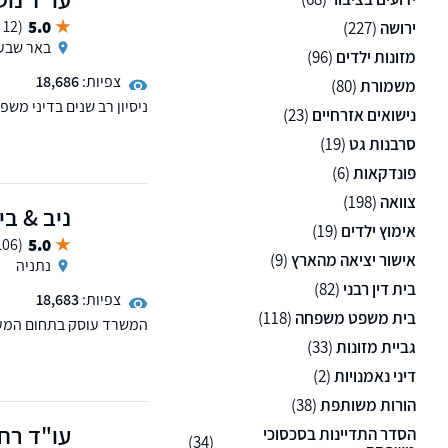
5.0
(12 ממליצים)
ירושה
(227)
באר שבע
מזונות ילדים
(96)
צפיות:
18,686
משמורת
(80)
ניסיון רב שנים בדיני מש
נישואים אזרחיים
(23)
פירעון. מתן פתרונות מקצ
סרבנות גט
(19)
צמוד לאורך כל ההליך המ
הארץ.
פונדקאות
(6)
צוואה
(198)
ניב & בי
אימוץ ילדים
(19)
5.0
(106 ממליצים)
אישור יציאה מהארץ
(9)
נתניה
בית דין רבני
(82)
צפיות:
18,683
בית משפט משפחה
(118)
המשרד עוסק בתחום המעמד
ייצוג בבית המשפט לעניינ
גביית מזונות
(33)
העוסקות בתחום הנזיקין ו
דיני נאמנויות
(2)
ונתניה.
הורות משותפת
(38)
עו"ד רחל
הסדר התדיינות בסכסוכי
(34)