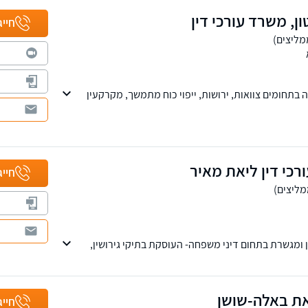
ון, משרד עורכי דין
חייג
 מוניטין של 25 שנה בתחומים צוואות, ירושות, ייפוי כוח מתמשך, מקרקעין
ות פירעון. שלוחות בכפר סבא וחיפה, נשמח לקבוע
כי דין ליאת מאיר
חייג
 ומגשרת בתחום דיני משפחה- העוסקת בתיקי גירושין,
 מזונות, פירוק שיתוף ברכוש ואיזון משאבים ועוד
את באלה-שושן
חייג