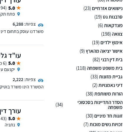
5.0
(94 ממליצים)
נישואים אזרחיים
(23)
פתח תקו
סרבנות גט
(19)
צפיות:
6,288
פונדקאות
(6)
משרדנו עוסק בתחום דיני 
צוואה
(198)
וכו'
אימוץ ילדים
(19)
אישור יציאה מהארץ
(9)
עו"ד גלי
בית דין רבני
(82)
5.0
(6 ממליצים)
בית משפט משפחה
(118)
יקנעם עי
גביית מזונות
(33)
צפיות:
2,222
דיני נאמנויות
(2)
המשרד הינו משרד בוטיק 
מתמשך, צוואות וצוואות 
הורות משותפת
(38)
המשפחתי
הסדר התדיינות בסכסוכי
(34)
משפחה
עורך דין
במשרד כל לקוח מקבל ליוו
זוגות חד מיניים
(30)
5.0
(43 ממליצים)
זכויות נשים מוכות
(7)
נתניה