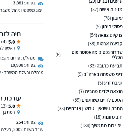
טוענים רבניים
(29)
צפיות:
3,881
מזונות אישה
(37)
ייצוג משפטי וניהול משב
עיזבון
(78)
פסולי חיתון
(5)
חיה לזר נ
צו קיום צוואה
(54)
5.0
(4 ממליצים)
קביעת אבהות
(38)
ראשון לצי
שחרור נכסים מהאפוטרופוס
(6)
הכללי
מנהל/ת פורום מקצועי 
צפיות:
18,938
תביעת כתובה
(33)
דיני משפחה בארה"ב
(5)
ניסיון בדיני משפחה. בעל
גניבת זרע
(5)
הוצאת ילדים מהבית
(7)
עורכת ד
הסכם לחיים משותפים
(59)
5.0
(12 ממליצים)
התרת נישואין | גירושין אזרחיים
(33)
רמת גן
חוב מזונות
(18)
צפיות:
254
ייפוי כוח מתמשך
(184)
עו"ד משנת