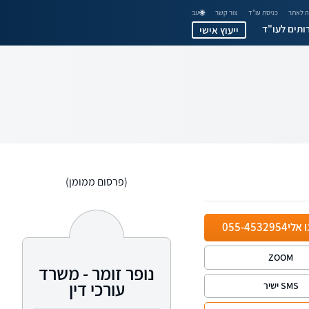
 לאתר
כניסת עו"ד
צור קשר
🌐 עב
ותים לעו"ד
ייעוץ אישי
(פרסום ממומן)
ו אלי
055-4532954
ZOOM
נופר זומר - משרד
עורכי דין
SMS ישיר