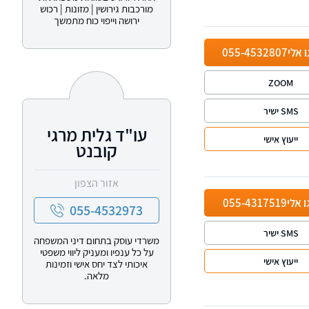
מורכבות גירושין | מזונות | רכוש
ירושה וייפוי כוח מתמשך
ו אלי
055-4532807
ZOOM
SMS ישיר
עו"ד גלית מרגי
ייעוץ אישי
קובנט
אזור הצפון
ו אלי
055-4317519
055-4532973
SMS ישיר
משרדי עוסק בתחום דיני המשפחה
על כל ענפיו ומעניק ליווי משפטי
ייעוץ אישי
איכותי לצד יחס אישי וזמינות
מלאה.