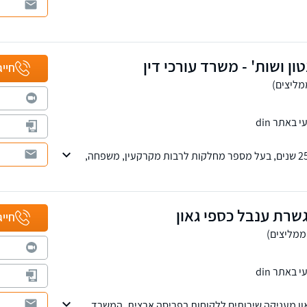
סקאות מכר, פירוק שיתוף, ליקויי בניה, עריכת הסכמים
ון ושות' - משרד עורכי דין
חייג
באתר din
משרד ותיק ומנוסה מעל 25 שנים, בעל מספר מחלקות לרבות מקרקעין, משפחה,
י - מסחרי, רשויות, חוזים, לשון הרע, עבודה. מנהל
לימות במשפחה והיטל השבחה הפקעות. חבר בוועדת
ת ירושה ומשפחה, בלשכת עורכי הדין.
שרת ענבל כספי גאון
חייג
באתר din
און מעניקה שירותים ללקוחות בפריסה ארצית. המשרד