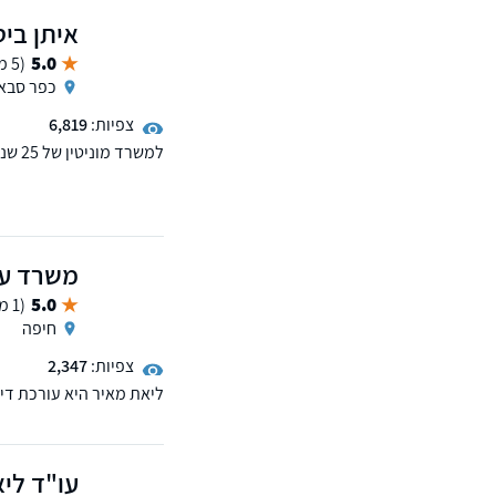
איתן ביט
5.0
(5 ממליצים)
כפר סבא
צפיות:
6,819
למשרד
נדל"ן, הוצאה לפועל וחדל
פגישת ייעוץ במשרדו
משרד עור
5.0
(1 ממליצים)
חיפה
צפיות:
2,347
ליאת מאיר היא עורכת דין
זמני שהות של קטינים, דמי
עו"ד לי