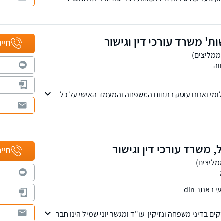
ב, לצד יחס פרסונלי ואדיב ללקוחותיו.
שות' משרד עורכי דין וגישור
חייג
וה
לומי ואנונו עוסק בתחום המשפחה והמעמד האישי על כל
עות בנושא לשון הרע, סכסוכי שכנים ופינוי מושכר.
 מחלקת הוצאה לפועל.
ל, משרד עורכי דין וגישור
חייג
באתר din
ם בדיני משפחה ונזיקין. עו"ד ומגשר יוני שמיל הינו חבר