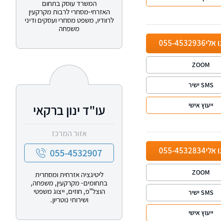
המשרד עוסק בתחום
האזרחי-מסחרי לרבות מקרקעין
לרוודיו, משפט מסחרי ועסקים ודיני
משפחה
ו אלי
055-4532936
ZOOM
SMS ישיר
ייעוץ אישי
עו"ד ינון ברקאי
אזור המרכז
ו אלי
055-4532834
055-4532907
ZOOM
ליטיגציה אזרחית ומסחרית
בתחומים- מקרקעין, משפחה,
הוצל"פ, חוזים, ייצוג משפטי
SMS ישיר
ושירותי נוטריון.
ייעוץ אישי