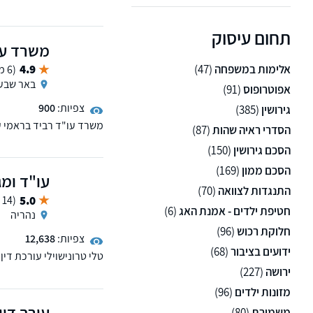
בוועדת דיני משפחה בלשכ
תחום עיסוק
משרד עו
אלימות במשפחה
(47)
4.9
(6 ממליצים)
באר שבע
אפוטרופוס
(91)
צפיות:
900
גירושין
(385)
משרד עו"ד רביד בראמי עו
הסדרי ראיה שהות
(87)
מזונות ילדים, מזונות אי
הסכם גירושין
(150)
הסכמי ממון, גירושין, יד
הבעת רצון, עריכת צוואה ו
הסכם ממון
(169)
עו"ד ומג
בנוסף המשרד עוסק ומייצג
התנגדות לצוואה
(70)
5.0
(14 ממליצים)
חטיפת ילדים - אמנת האג
(6)
נהריה
חלוקת רכוש
(96)
צפיות:
12,638
ידועים בציבור
(68)
טלי טרונישוילי עורכת דין
ניהול הליכי גירושין, צווא
ירושה
(227)
למשרד שלוחות בקרית מוצק
מזונות ילדים
(96)
עורך דין
משמורת
(80)