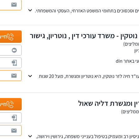
רים וסכסוכים בתחומי המשפט האזרחי, העסקי והמשפחתי.
וטקין - משרד עורכי דין , נוטריון, גישור
חייג
ון
באתר din
מנהלת ובעלת המשרד - עו"ד חיה לזר נוטקין, היא נוטריון ומגשרת, מעל 20 שנות
ת תואר שני במשפטים.
ין ומגשרת דליה שאול
חייג
 2002, בעלת ניסיון רב ומעמיק בטיפול בענייני משפחה, גירושין וירושה,