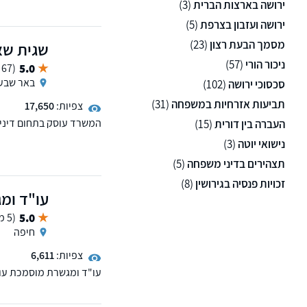
ירושה בארצות הברית
(3)
מזונות אישה וקטינים, חלו
המשרד מעניק ללקוחותיו 
ירושה ועזבון בצרפת
(5)
גבוהה לצד ליווי מנטלי, ו
מסמך הבעת רצון
(23)
שגית שאמ
לפתרונות משפטיים יצירת
תקופה רגישה ומורכבת.
ניכור הורי
(57)
5.0
(67 ממליצים)
באר שבע
סכסוכי ירושה
(102)
תביעות אזרחיות במשפחה
(31)
צפיות:
17,650
העברה בין דורית
(15)
ומייצגת בתיקי גירושין, מ
נישואי יוטה
(3)
גם מוסמכת לעריכת הסכמים 
מתמשך, מסמך הבעת רצון,
תצהירים בדיני משפחה
(5)
מקרקעין עסקאות מכר ורכיש
זכויות פנסיה בגירושין
(8)
נושאים בתחומים הללו.
עו"ד ומג
5.0
(5 ממליצים)
חיפה
צפיות:
6,611
עו"ד ומגשרת מוסמכת עוסק
ונדל"ן, הגירה ומעמד ביש
המשרד מעניק מענה אישי, 