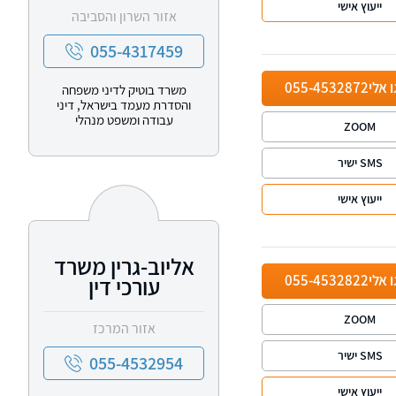
ייעוץ אישי
אזור השרון והסביבה
055-4317459
ו אלי
055-4532872
משרד בוטיק לדיני משפחה
והסדרת מעמד בישראל, דיני
עבודה ומשפט מנהלי
ZOOM
SMS ישיר
ייעוץ אישי
אליוב-גרין משרד
ו אלי
055-4532822
עורכי דין
ZOOM
אזור המרכז
SMS ישיר
055-4532954
ייעוץ אישי