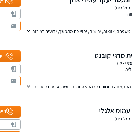
חייג
וה
משפחה, צוואות, ירושות, יפויי כח מתמשך, ידועים בציבור
ת מרגי קובנט
חייג
לית
המתמחה בתחום דיני המשפחה והירושה, עריכת ייפוי כח
הדדיות מסמך הבעת רצון, והסכמים הנוגעים לתא
 עמוס אלגלי
י אישי צמוד וזמינות מלאה לכל אורך ההליך המשפטי.
חייג