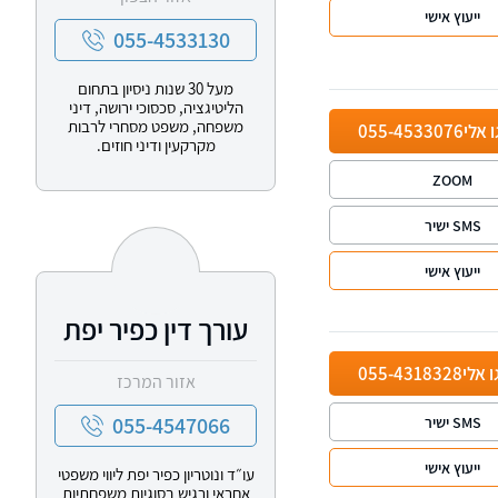
ייעוץ אישי
055-4533130
מעל 30 שנות ניסיון בתחום
הליטיגציה, סכסוכי ירושה, דיני
משפחה, משפט מסחרי לרבות
ו אלי
055-4533076
מקרקעין ודיני חוזים.
ZOOM
SMS ישיר
ייעוץ אישי
עורך דין כפיר יפת
ו אלי
055-4318328
אזור המרכז
055-4547066
SMS ישיר
ייעוץ אישי
עו״ד ונוטריון כפיר יפת ליווי משפטי
אחראי ורגיש בסוגיות משפחתיות