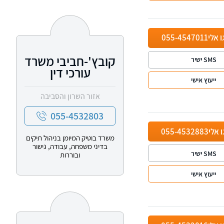
ו אלי
055-4547011
קובץ'-חביבי משרד
SMS ישיר
עורכי דין
ייעוץ אישי
אזור השרון והסביבה
055-4532803
ו אלי
055-4532883
משרד בוטיק המיומן בניהול תיקים
בדיני משפחה, עבודה, גישור
SMS ישיר
ובוררות
ייעוץ אישי