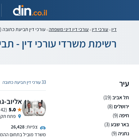
דין
עורכי דין
עורכי דין דיני משפחה
עורכי דין תביעת כתובה (
רשימת משרדי עורכי דין - תב
עיר
|
33 עורכי דין תביעת כתובה
תל אביב
(19)
אליוב-גר
ירושלים
(8)
5.0
(42 ממליצים)
חיפה
(9)
פתח תקו
באר שבע
(3)
צפיות:
26,428
נתניה
(9)
משרד מוביל בתחום ההמק