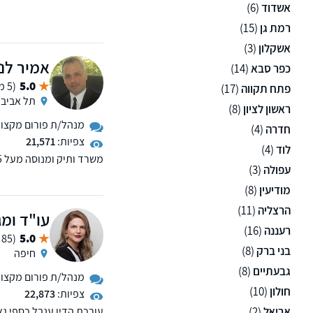
מספק שירותים בנושאים: ע
אשדוד
(6)
מסחריים וייצוג חברות.
רמת גן
(15)
אשקלון
(3)
אמיר לנט
כפר סבא
(14)
5.0
(5 ממליצים)
פתח תקווה
(17)
תל אביב
ראשון לציון
(8)
מנהל/ת פורום מקצועי 
חדרה
(4)
צפיות:
21,571
לוד
(4)
עפולה
(3)
ירושה, הוצאה לפועל, אזרח
פורומים תכנון ובניה, א
מודיעין
(8)
מקרקעין וקניין וכן בוועד
הרצליה
(11)
עו"ד ומג
רעננה
(16)
5.0
(85 ממליצים)
בני ברק
(8)
חיפה
גבעתיים
(8)
מנהל/ת פורום מקצועי 
חולון
(10)
צפיות:
22,873
אריאל
(2)
עורכת הדין ענבל כספי ג