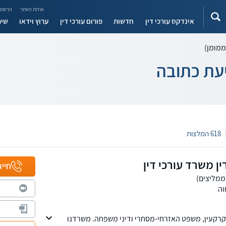
אודות האתר
הרשמה
אינדקס עורכי דין
חדשות
פורום עורכי דין
ערוץ וידאו
שיר
ממומן)
יעת כתובה
618 המלצות
ין משרד עורכי דין
חייג
וה
רקעין, משפט האזרחי-מסחרי ודיני משפחה. משרדנו