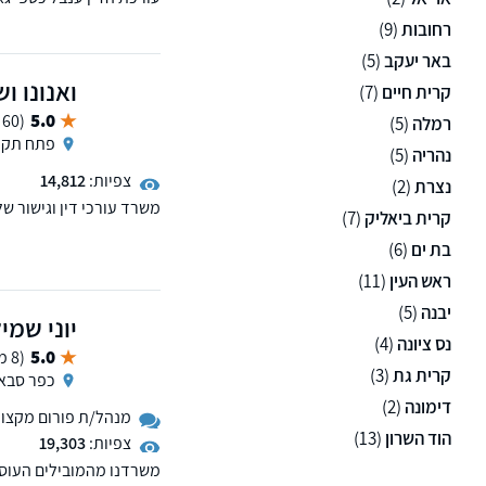
נותן שירות מקצועי ללא רב
רחובות
(9)
באר יעקב
(5)
ואנונו ו
קרית חיים
(7)
5.0
(60 ממליצים)
רמלה
(5)
פתח תקו
נהריה
(5)
צפיות:
14,812
נצרת
(2)
משרד עורכי דין וגישור ש
קרית ביאליק
(7)
רבדיו, בתחום האזרחי: תבי
בת ים
(6)
בנוסף, פועלת במשרד גם
ראש העין
(11)
יבנה
(5)
יוני שמי
נס ציונה
(4)
5.0
(8 ממליצים)
קרית גת
(3)
כפר סבא
דימונה
(2)
מנהל/ת פורום מקצועי 
הוד השרון
(13)
צפיות:
19,303
משרדנו מהמובילים העוסקי