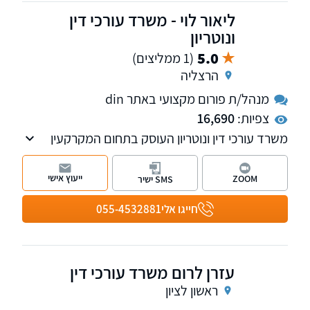
ליאור לוי - משרד עורכי דין
ונוטריון
5.0
(1 ממליצים)
הרצליה
מנהל/ת פורום מקצועי באתר din
צפיות:
16,690
משרד עורכי דין ונוטריון העוסק בתחום המקרקעין
ומתמקצע בתחום "מחיר למשתכן", רכישת דירות
מקבלן והסכמי מכר (יד שניה).
ייעוץ אישי
ZOOM
SMS ישיר
חייגו אלי
055-4532881
עזרן לרום משרד עורכי דין
ראשון לציון