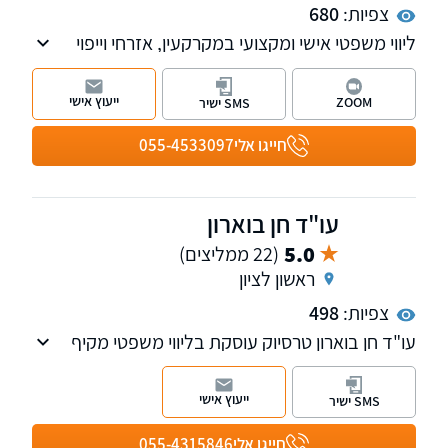
צפיות:
680
ליווי משפטי אישי ומקצועי במקרקעין, אזרחי וייפוי
כוח מתמשך, עם שירות חם, שקוף ויחס אישי.
ייעוץ אישי
ZOOM
SMS ישיר
חייגו אלי
055-4533097
עו"ד חן בוארון
5.0
(22 ממליצים)
ראשון לציון
צפיות:
498
עו"ד חן בוארון טרסיוק עוסקת בליווי משפטי מקיף
בעסקאות נדל"ן, ומייצגת לקוחות פרטיים,
משקיעים, יזמים וקבלנים במגוון רחב של עסקאות
ייעוץ אישי
SMS ישיר
ופרויקטים
חייגו אלי
055-4315846