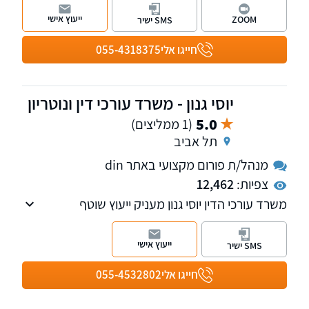
ירושות וצוואות, ייפוי כוח מתמשך, אפוטרופסות
ייעוץ אישי
ZOOM
SMS ישיר
והסכמי ממון ועוד.
חייגו אלי
055-4318375
יוסי גנון - משרד עורכי דין ונוטריון
5.0
(1 ממליצים)
תל אביב
מנהל/ת פורום מקצועי באתר din
צפיות:
12,462
משרד עורכי הדין יוסי גנון מעניק ייעוץ שוטף
ללקוחות עסקיים ופרטים כאחד בתחומים: מכרזים,
חוזים, מקרקעין, דיני חברות ועוד. עו"ד גנון בעל
ייעוץ אישי
SMS ישיר
תואר ראשון (LL.B) במשפטים מהמרכז הבינתחומי
הרצליה, תואר ראשון (B.A) במנהל עסקים מהמרכז
חייגו אלי
055-4532802
הבינתחומי הרצליה, תואר שני (LL.M) במשפטים,
מוסמך משפט מסחרי.