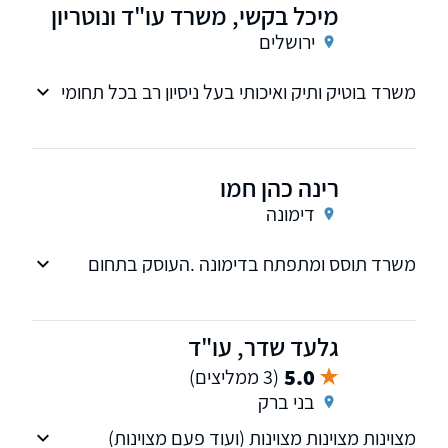
מיכל בקשי, משרד עו"ד ונוטריון
ירושלים
משרד בוטיק ותיק ואיכותי בעל ניסיון רב בכל תחומי
המשפט האזרחי מסחרי עם התמקצעות רחבת
היקף בדיני המקרקעין, דיני משפחה, צוואות וירושות
רינה כהן חמו
דימונה
משרד תוסס ומתפתח בדימונה .העוסק בתחום
הנדל"ן והמשפחה
גלעד שדר, עו"ד
5.0
(3 ממליצים)
בני ברק
מצוינות מצוינות מצוינות (ועוד פעם מצוינות)