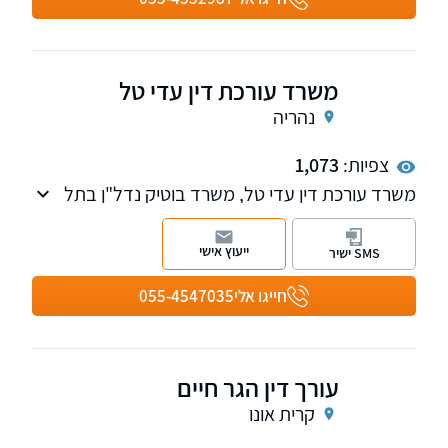
משרד עורכת דין עדי טל
נהריה
צפיות:
1,073
משרד עורכת דין עדי טל, משרד בוטיק נדל"ן בתל
אביב. משרדנו מציע מענה מקצועי ואנושי. מטפל
בכל קשת עסקאות הנדל"ן. נשמח לקבוע עמכם
ייעוץ אישי
SMS ישיר
פגישת ייעוץ.
חייגו אלי
055-4547035
עורך דין הגר חיים
קרית אונו