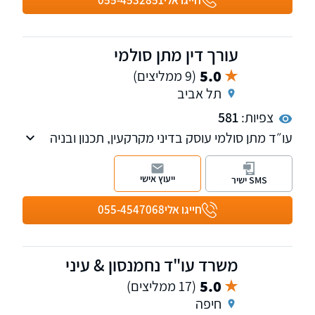
עורך דין מתן סולמי
5.0
(9 ממליצים)
תל אביב
צפיות:
581
עו״ד מתן סולמי עוסק בדיני מקרקעין, תכנון ובניה
והתחדשות עירונית, ומעניק ליווי משפטי מקיף
ללקוחות פרטיים, יזמים ואנשי מקצוע בתחום
ייעוץ אישי
SMS ישיר
הנדל״ן. המשרד עוסק בליווי עסקאות נדל״ן
מורכבות, ייצוג בעלי זכויות בפרויקטים של פינוי-בינוי
חייגו אלי
055-4547068
ותמ״א 38, טיפול בהליכי תכנון מול רשויות התכנון,
וניהול היבטים משפטיים בפרויקטים רחבי-היקף,
משלב התכנון הראשוני ועד להשלמת העסקה או
משרד עו"ד נחמנסון & עיני
הפרויקט.
5.0
(17 ממליצים)
חיפה