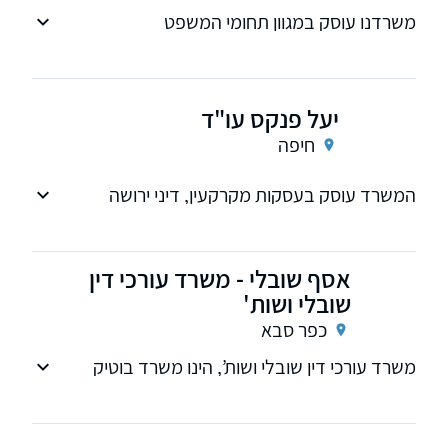
משרדנו עוסק במגוון תחומי המשפט
האזרחי-מסחרי
יעל פנקס עו"ד
חיפה
המשרד עוסק בעסקות מקרקעין, דיני ירושה
ועבודה
אסף שובלי - משרד עורכי דין
שובלי ושות'
כפר סבא
משרד עורכי דין שובלי ושות’, הינו משרד בוטיק
איכותי שהוקם בשנת 2008 במטרה להעניק
שירותים משפטיים מקצועיים, מן המעלה הראשונה
בתחום הנדל”ן