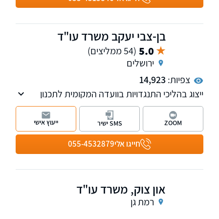
בן-צבי יעקב משרד עו"ד
5.0
(54 ממליצים)
ירושלים
צפיות:
14,923
ייצוג בהליכי התנגדויות בוועדה המקומית לתכנון
ובניה ובהליכי ערר בוועדת הערר המחוזית לתכנון
ובניה, לרבות הליכי התנגדות לתוכניות מתאר. ייצוג
ייעוץ אישי
ZOOM
SMS ישיר
בנושא בתים משותפים בפני בית המשפט ובפני
המפקחת על המקרקעין. כמו כן, ליווי עסקאות מכר
חייגו אלי
055-4532879
ורכש במקרקעין נדל"ן.
און צוק, משרד עו"ד
רמת גן