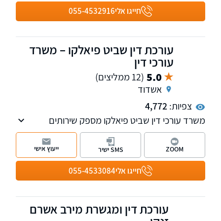
חייגו אלי
055-4532916
עורכת דין שביט פיאלקו – משרד
עורכי דין
5.0
(12 ממליצים)
אשדוד
צפיות:
4,772
משרד עורכי דין שביט פיאלקו מספק שירותים
מקיפים בתחומי המקרקעין ונדל"ן, דיני ירושה, ייפוי
כוח מתמשך, הסכמים בתחום המשפחה ולטיגציה
ייעוץ אישי
ZOOM
SMS ישיר
אזרחית - ניהול סכסוכים משפטיים. מעניק שירות
מקצועי ללא פשרות החותר לשביעות רצון
חייגו אלי
055-4533084
מקסימאלית.
עורכת דין ומגשרת מירב אשרם