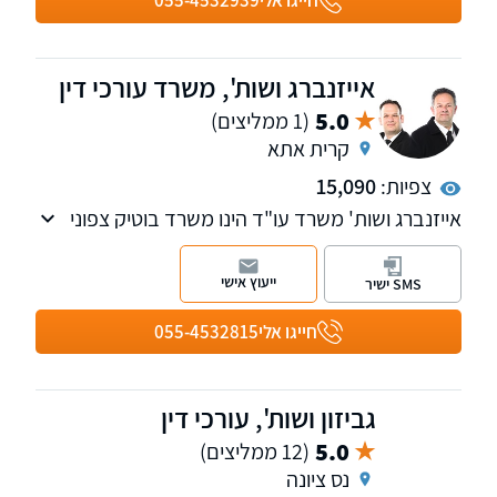
חייגו אלי
055-4532939
בכל רחבי הארץ.
אייזנברג ושות', משרד עורכי דין
5.0
(1 ממליצים)
קרית אתא
צפיות:
15,090
אייזנברג ושות' משרד עו"ד הינו משרד בוטיק צפוני
בעל למעלה מ-20 שנות ניסיון בתחום המקרקעין
והמשפט המנהלי, בדגש על תכנון ובניה בכל
ייעוץ אישי
SMS ישיר
ההיבטים (מנהלי אזרחי ופלילי), ליווי פרוייקטים וליווי
קבלנים משלב כריתת החוזה ועד מסירת החזקה
חייגו אלי
055-4532815
גביזון ושות', עורכי דין
5.0
(12 ממליצים)
נס ציונה