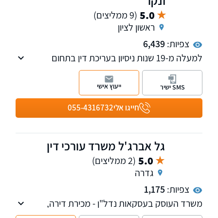
זנקו
5.0
(9 ממליצים)
ראשון לציון
צפיות:
6,439
למעלה מ-19 שנות ניסיון בעריכת דין בתחום
המשפחה והירושה, אפוטרופסות וייפוי כוח מתמשך
וכן בתחום עסקאות נדל"ן. עו"ד מירב אשרם זנקו
ייעוץ אישי
SMS ישיר
דוגלת בהתעמקות יסודית ופרטנית בכל תיק ותיק,
תוך מתן יחס אישי ומקצועי, זאת על מנת להבטיח
חייגו אלי
055-4316732
ללקוחותיה את התוצאות הטובות ביותר עבורם.
גל אברג'ל משרד עורכי דין
5.0
(2 ממליצים)
גדרה
צפיות:
1,175
משרד העוסק בעסקאות נדל"ן - מכירת דירה,
רכישת דירה, עסקאות יד שניה, עסקאות קבלן,