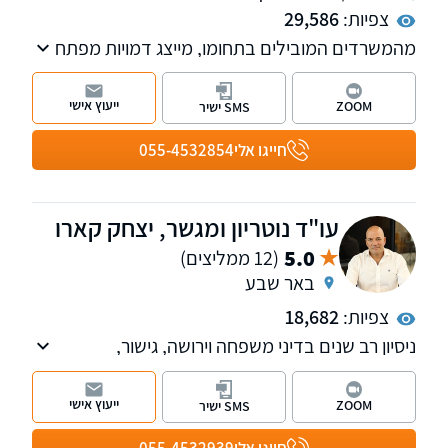
צפיות:
29,586
מהמשרדים המובילים בתחומו, מייצג דמויות מפתח
בתקשורת ובטלוויזיה. המשרד מספק שרות
בנושאים: דיני משפחה, עבודה, מקרקעין, קיניין
ייעוץ אישי
ZOOM
SMS ישיר
רוחני ומסחרי
חייגו אלי
055-4532854
עו"ד נוטריון ומגשר, יצחק קארו
5.0
(12 ממליצים)
באר שבע
צפיות:
18,682
ניסיון רב שנים בדיני משפחה וירושה, גישור,
מקרקעין, משפט אזרחי-מסחרי וחדלות פירעון. מתן
פתרונות מקצועיים ואסטרטגיים המותאמים אישית
ייעוץ אישי
ZOOM
SMS ישיר
לכל לקוח תוך ליווי צמוד לאורך כל ההליך
המשפטי. סניפים בתל-אביב ובבאר-שבע, שירות