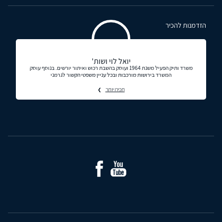
הזדמנות להכיר
יואל לוי ושות'
משרד ותיק הפעיל משנת 1964 ועוסק בהשבת רכוש ואיתור יורשים. בנוסף עוסק
המשרד בירושות מורכבות ובכל עניין משפטי הקשור לגרמני
תכירו יותר