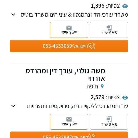
צפיות:
1,396
משרד עורכי הדין נחמנסון & עיני הינו משרד בוטיק
העוסק בצוואות, ירושות, הסכמי ממון, ייפוי כוח
מתמשך, מקרקעין ונדל"ן
ייעוץ אישי
SMS ישיר
חייגו אלי
055-4533059
משה גולני, עורך דין ומהנדס
אזרחי
חיפה
צפיות:
2,579
עו"ד ומהנדס לליקויי בניה, פרויקטים בתשתיות
ודיני מכרזים.
ייעוץ אישי
SMS ישיר
חייגו אלי
055-4532987