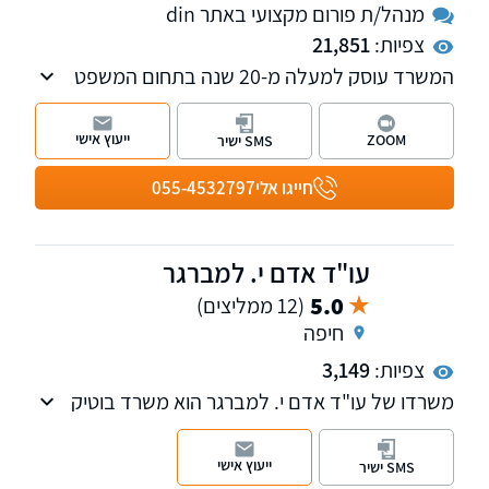
מנהל/ת פורום מקצועי באתר din
צפיות:
21,851
המשרד עוסק למעלה מ-20 שנה בתחום המשפט
האזרחי, לרבות דיני עבודה, ליטיגציה, חברות,
הוצאה לפועל, דיני תכנון ובניה, דיני משפחה
ייעוץ אישי
ZOOM
SMS ישיר
ומקרקעין. עו"ד און צוק הינו מגשר מוסמך ונותן
שירותים גם בתחום הגישור והבוררות.
חייגו אלי
055-4532797
עו"ד אדם י. למברגר
5.0
(12 ממליצים)
חיפה
צפיות:
3,149
משרדו של עו"ד אדם י. למברגר הוא משרד בוטיק
העוסק בתחומי המקרקעין, מסחרי ואזרחי. המשרד
חרט על דגלו את ערכי המקצועניות, המצוינות
ייעוץ אישי
SMS ישיר
והשירות האיכותי.