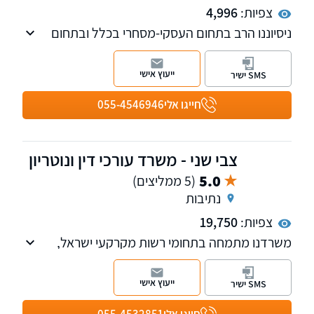
צפיות:
4,996
ניסיוננו הרב בתחום העסקי-מסחרי בכלל ובתחום
דיני המס ודיני עבודה בפרט, מתבטא במתן
פתרונות יעילים בסוגיות מורכבות המאפשר מתן
ייעוץ אישי
SMS ישיר
פתרון כולל ונרחב ללקוחותינו.
חייגו אלי
055-4546946
צבי שני - משרד עורכי דין ונוטריון
5.0
(5 ממליצים)
נתיבות
צפיות:
19,750
משרדנו מתמחה בתחומי רשות מקרקעי ישראל,
המגזר החקלאי, דיני מושבים וקיבוצים, מקרקעין,
צוואות וירושות ומשפט מסחרי על כל רבדיו.
ייעוץ אישי
SMS ישיר
חייגו אלי
055-4532851