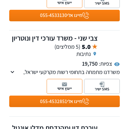
ייעוץ אישי
SMS ישיר
שנה.
חייגו אלי
055-4533130
צבי שני - משרד עורכי דין ונוטריון
5.0
(5 ממליצים)
נתיבות
צפיות:
19,750
משרדנו מתמחה בתחומי רשות מקרקעי ישראל,
המגזר החקלאי, דיני מושבים וקיבוצים, מקרקעין,
צוואות וירושות ומשפט מסחרי על כל רבדיו.
ייעוץ אישי
SMS ישיר
חייגו אלי
055-4532851
עורכת דין ומהנדסת מדלן אונגיל