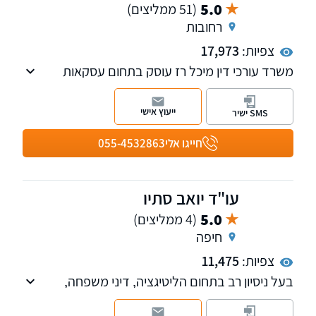
5.0
(51 ממליצים)
רחובות
צפיות:
17,973
משרד עורכי דין מיכל רז עוסק בתחום עסקאות
נדל"ן:
ייצוג ברכישה/ מכירה של נכסים/ דירות, התחדשות
ייעוץ אישי
SMS ישיר
עירונית, ייצוג רוכשי דירות חדשות מקבלנים, חוזים,
פינוי שוכרים, הסכמי שיתוף, פירוק שיתוף, פינוי
חייגו אלי
055-4532863
בינוי, מיסוי מקרקעין ותכנוני מס
עו"ד יואב סתיו
5.0
(4 ממליצים)
חיפה
צפיות:
11,475
בעל ניסיון רב בתחום הליטיגציה, דיני משפחה,
סכסוכי ירושה, משפט מסחרי לרבות מקרקעין ודיני
חוזים, מופיע בכל הערכאות מזה למעלה מ-30