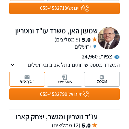
חייגו אלי
055-4532718
שמעון האן, משרד עו"ד ונוטריון
5.0
(9 ממליצים)
ירושלים
צפיות:
24,960
המשרד מספק שירותים בתל אביב ובירושלים
ועוסק במקרקעין, תביעות כספיות, משפט אזרחי
מסחרי, צוואות והסכמי יחסי ממון, הוצאה לפועל
ייעוץ אישי
ZOOM
SMS ישיר
ופשיטות רגל. בנוסף, המשרד
חייגו אלי
055-4532799
עו"ד נוטריון ומגשר, יצחק קארו
5.0
(12 ממליצים)