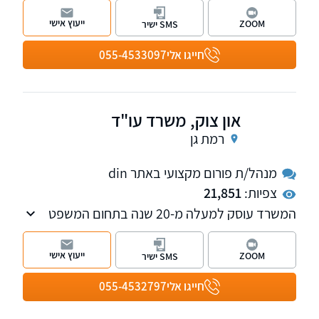
ייעוץ אישי
ZOOM
SMS ישיר
חייגו אלי
055-4533097
און צוק, משרד עו"ד
רמת גן
מנהל/ת פורום מקצועי באתר din
צפיות:
21,851
המשרד עוסק למעלה מ-20 שנה בתחום המשפט
האזרחי, לרבות דיני עבודה, ליטיגציה, חברות,
הוצאה לפועל, דיני תכנון ובניה, דיני משפחה
ייעוץ אישי
ZOOM
SMS ישיר
ומקרקעין. עו"ד און צוק הינו מגשר מוסמך ונותן
שירותים גם בתחום הגישור והבוררות.
חייגו אלי
055-4532797