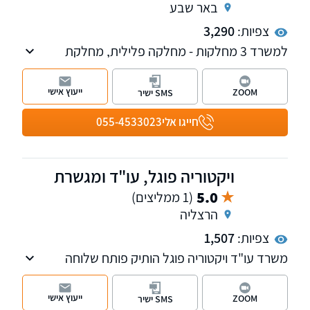
באר שבע
צפיות:
3,290
למשרד 3 מחלקות - מחלקה פלילית, מחלקת
הוצאה לפועל וחדלות פירעון-פשיטת רגל ומחלקה
נוספת למקרקעין נדל"ן, המלווה עסקאות מכר,
ייעוץ אישי
ZOOM
SMS ישיר
מייצגת בליקויי בניה ותביעות קבל"ן, תכנון ובניה,
דיני מושבים וקיבוצים ועוד. בנוסף, המשרד עוסק
חייגו אלי
055-4533023
בהסדרת מעמד בישראל ועתירות מנהליות.
ויקטוריה פוגל, עו"ד ומגשרת
5.0
(1 ממליצים)
הרצליה
צפיות:
1,507
משרד עו"ד ויקטוריה פוגל הותיק פותח שלוחה
חדשה בהרצליה, המשרד עוסק בתחום ה מקרקעין
נדל"ן, דיני המשפחה ותביעות נזיקין. למשרד
ייעוץ אישי
ZOOM
SMS ישיר
שלוחות ברחובות ובהרצליה