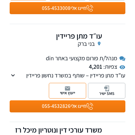
חייגו אלי
055-4533008
עו״ד מתן פריידין
בני ברק
מנהל/ת פורום מקצועי באתר din
צפיות:
4,201
עו"ד מתן פריידין – שותף במשרד נחשון פריידין
ושות'
עו"ד פריידין הינו בעל ניסיון וידע רב בייצוג לקוחות
ייעוץ אישי
SMS ישיר
בפני כל בתי המשפט בסכסוכים מסחריים
ובתביעות ייצוגיות.
חייגו אלי
055-4532826
משרד עורכי דין ונוטריון מיכל רז