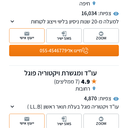
חיפה
צפיות:
16,034
למעלה מ-20 שנות ניסיון בליווי וייצוג לקוחות
בתחומים האזרחיים-מסחריים, לרבות תביעות
כספיות מורכבות, הליכי חדלות פירעון, פירוק
ייעוץ אישי
ZOOM
SMS ישיר
והבראה של חברות, הוצאה לפועל ודיני עבודה.
לזכות המשרד שורה ארוכה של הישגים והצלחות
חייגו אלי
055-4546779
עבור מאות לקוחות פרטיים, עסקיים ותאגידים.
עו"ד ומגשרת ויקטוריה פוגל
4.9
(7 ממליצים)
רחובות
צפיות:
4,870
עו"ד ויקטוריה פוגל בעלת תואר ראשון (LL.B )
ותואר שני (LL.M ) במשפטים, עם כניסתה לעולם
המשפט מיקדה פעילותה לתחום דיני המשפחה,
ייעוץ אישי
ZOOM
SMS ישיר
מקרקעין נדל"ן ותביעות נזיקין.