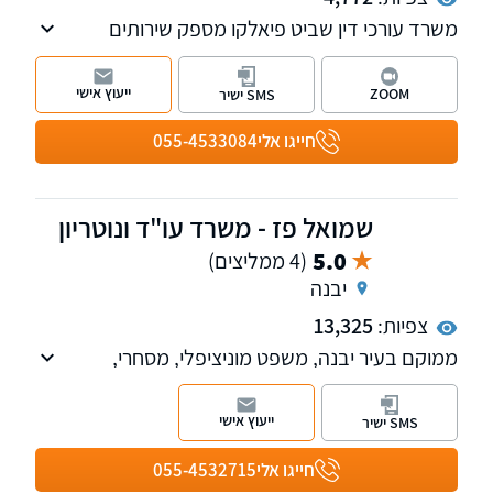
משרד עורכי דין שביט פיאלקו מספק שירותים
מקיפים בתחומי המקרקעין ונדל"ן, דיני ירושה, ייפוי
כוח מתמשך, הסכמים בתחום המשפחה ולטיגציה
ייעוץ אישי
ZOOM
SMS ישיר
אזרחית - ניהול סכסוכים משפטיים. מעניק שירות
מקצועי ללא פשרות החותר לשביעות רצון
חייגו אלי
055-4533084
מקסימאלית.
שמואל פז - משרד עו"ד ונוטריון
5.0
(4 ממליצים)
יבנה
צפיות:
13,325
ממוקם בעיר יבנה, משפט מוניציפלי, מסחרי,
מקרקעין, משפט מסחרי, דיני משפחה, נוטריון.
ייעוץ אישי
SMS ישיר
חייגו אלי
055-4532715