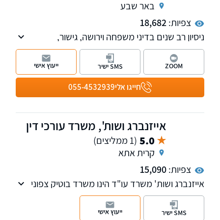
באר שבע
צפיות:
18,682
ניסיון רב שנים בדיני משפחה וירושה, גישור,
מקרקעין, משפט אזרחי-מסחרי וחדלות פירעון. מתן
פתרונות מקצועיים ואסטרטגיים המותאמים אישית
ייעוץ אישי
ZOOM
SMS ישיר
לכל לקוח תוך ליווי צמוד לאורך כל ההליך
המשפטי. סניפים בתל-אביב ובבאר-שבע, שירות
חייגו אלי
055-4532939
בכל רחבי הארץ.
אייזנברג ושות', משרד עורכי דין
5.0
(1 ממליצים)
קרית אתא
צפיות:
15,090
אייזנברג ושות' משרד עו"ד הינו משרד בוטיק צפוני
בעל למעלה מ-20 שנות ניסיון בתחום המקרקעין
והמשפט המנהלי, בדגש על תכנון ובניה בכל
ייעוץ אישי
SMS ישיר
ההיבטים (מנהלי אזרחי ופלילי), ליווי פרוייקטים וליווי