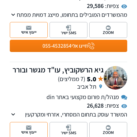
צפיות:
29,586
מהמשרדים המובילים בתחומו, מייצג דמויות מפתח
בתקשורת ובטלוויזיה. המשרד מספק שרות
בנושאים: דיני משפחה, עבודה, מקרקעין, קיניין
ייעוץ אישי
ZOOM
SMS ישיר
רוחני ומסחרי
חייגו אלי
055-4532854
גיא הרשקוביץ, עו"ד מגשר ובורר
5.0
(7 ממליצים)
תל אביב
מנהל/ת פורום מקצועי באתר din
צפיות:
26,628
המשרד עוסק בתחום המסחרי, אזרחי ומקרקעין
ומספק כבר למעלה מ-23 שנה ייצוג משפטי
ללקוחות עסקיים ופרטיים. למשרד סניפים בתל
ייעוץ אישי
ZOOM
SMS ישיר
אביב וברחובות.