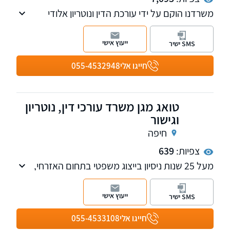
משרדנו הוקם על ידי עורכת הדין ונוטריון אלודי
קלימי-גורן בשנת 2019 לאחר שצברה ניסיון של
שנים באחד מהמשרדים המובילים בתחום
ייעוץ אישי
SMS ישיר
המקרקעין.
משרדנו עוסק גם בנושא אזרחות צרפתית.
חייגו אלי
055-4532948
טואג מגן משרד עורכי דין, נוטריון
וגישור
חיפה
צפיות:
639
מעל 25 שנות ניסיון בייצוג משפטי בתחום האזרחי,
משפחה, שירות משפטי מקיף לאוכלוסיית הגיל
השלישי, מקרקעין ועוד.
ייעוץ אישי
SMS ישיר
חייגו אלי
055-4533108