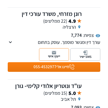
רונן מזרחי, משרד עורכי דין
4.9
(22 ממליצים)
הרצליה
צפיות:
7,774
עורך דין ומגשר מוסמך. עוסק בתחום
האזרחי-מסחרי ומתמקד בליטיגציה (הדיינות)
משפטית, מקרקעין, חוזים, מעמד אישי ומשפחתי,
ייעוץ אישי
SMS ישיר
הליכי גישור ובוררות.
חייגו אלי
055-4532977
עו"ד ונוטריון אלודי קלימי- גורן
5.0
(15 ממליצים)
תל אביב
צפיות:
7,093