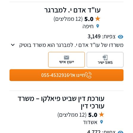
עו"ד אדם י. למברגר
5.0
(12 ממליצים)
חיפה
צפיות:
3,149
משרדו של עו"ד אדם י. למברגר הוא משרד בוטיק
העוסק בתחומי המקרקעין, מסחרי ואזרחי. המשרד
חרט על דגלו את ערכי המקצועניות, המצוינות
ייעוץ אישי
SMS ישיר
והשירות האיכותי.
חייגו אלי
055-4532916
עורכת דין שביט פיאלקו – משרד
עורכי דין
5.0
(12 ממליצים)
אשדוד
צפיות:
4,772