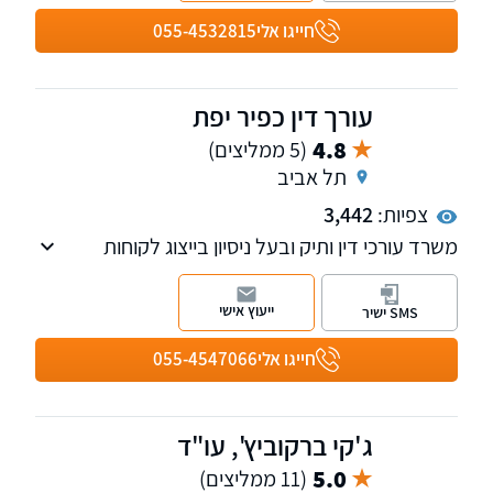
קבלנים משלב כריתת החוזה ועד מסירת החזקה
חייגו אלי
055-4532815
עורך דין כפיר יפת
4.8
(5 ממליצים)
תל אביב
צפיות:
3,442
משרד עורכי דין ותיק ובעל ניסיון בייצוג לקוחות
בבתי משפט ובוועדות של יותר מ-20 שנה. עו"ד
כפיר יפת מנוסה ומיומן מאוד בחקירות עדים, הגשת
ייעוץ אישי
SMS ישיר
ראיות וליווי מומחים לעדות בבית משפט, לרבות
ייצוג גופים גדולים במשק ורשויות מקומיות
חייגו אלי
055-4547066
מהגדולות והמובילות בישראל. למשרד מספר
מחלקות: מקרקעין, משפחה, ירושה, אזרחי - מסחרי
ומיסים. חבר בפורום בתי המשפט של לשכת עורכי
ג'קי ברקוביץ', עו"ד
הדין.
5.0
(11 ממליצים)