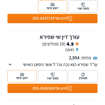
מעניק שירותי ייעוץ וייצוג משפטי בתחום המשפט
האזרחי מסחרי ללקוחות מכל רחבי הארץ. המשרד
ייעוץ אישי
SMS ישיר
עוסק בניהול הליכים משפטיים מורכבים ומספק
שירותי ייעוץ מקצועיים ומקיפים בתחומי תכנון ובנייה
חייגו אלי
055-4547139
וההורשה.
עורך דין שי שפירא
4.9
(19 ממליצים)
חיפה
צפיות:
2,954
עו"ד שפירא הוא נכה צה״ל אשר ניסיונו האישי
הוביל אותו לעסוק במקצוע. המשרד מעניק ליווי
וייצוג משפטי בתחום נזקי הגוף והביטוח על כל
ייעוץ אישי
ZOOM
SMS ישיר
רבדיו, ייצוג נאשמים בעבירות תכנון ובניה.
חייגו אלי
055-4546968