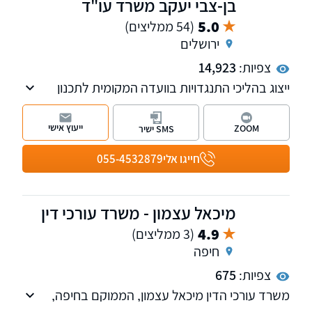
בן-צבי יעקב משרד עו"ד
5.0
(54 ממליצים)
ירושלים
צפיות:
14,923
ייצוג בהליכי התנגדויות בוועדה המקומית לתכנון
ובניה ובהליכי ערר בוועדת הערר המחוזית לתכנון
ובניה, לרבות הליכי התנגדות לתוכניות מתאר. ייצוג
ייעוץ אישי
ZOOM
SMS ישיר
בנושא בתים משותפים בפני בית המשפט ובפני
המפקחת על המקרקעין. כמו כן, ליווי עסקאות מכר
חייגו אלי
055-4532879
ורכש במקרקעין נדל"ן.
מיכאל עצמון - משרד עורכי דין
4.9
(3 ממליצים)
חיפה
צפיות:
675
משרד עורכי הדין מיכאל עצמון, הממוקם בחיפה,