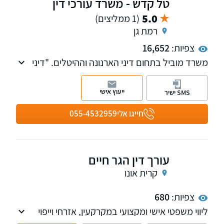
טל קדש - משרד עורכי דין
5.0
(1 ממליצים)
רמת גן
צפיות:
16,652
משרד מוביל בתחום דיני הארנונה וההיטלים. "דיני
ארנונה - פרשנות, הלכה ומעשה" - ספר פרי עטו
של עו"ד קדש, מצוטט בפסקי הדין של הערכאות
ייעוץ אישי
SMS ישיר
השונות. המשרד מספק ייצוג והופעות בבתי
המשפט בתחום האזרחי, מסחרי, משפט מנהלי,
חייגו אלי
055-4532959
דיני מסים ומקרקעין. נשמח לקבוע פגישה
במשרדנו ולהציג לכם את האסטרטגיה בה ננקוט
בכדי להגיע לתוצאה המשפטית הטובה ביותר
עורך דין הגר חיים
עבורכם.
קרית אונו
צפיות:
680
ליווי משפטי אישי ומקצועי במקרקעין, אזרחי וייפוי
כוח מתמשך, עם שירות חם, שקוף ויחס אישי.