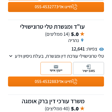
חייגו אלי
055-4532773
עו"ד ומגשרת טלי טרונישוילי
5.0
(14 ממליצים)
נהריה
צפיות:
12,641
טלי טרונישוילי עורכת דין ומגשרת, בעלת ניסיון וידע
עשיר בתחום דיני המשפחה, ניהול הליכי גירושין,
צוואות וירושות, מקרקעין נדל"ן, פירוק שיתוף
ייעוץ אישי
SMS ישיר
ופשיטת רגל. למשרד שלוחות בקרית מוצקין, נהריה
וחיפה.
חייגו אלי
055-4532883
משרד עורכי דין ברק אומגה
5.0
(40 ממליצים)