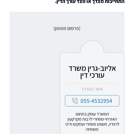
התחייבות מצדך או מצד עורך הדין.
(פרסום ממומן)
אליוב-גרין משרד
עורכי דין
אזור המרכז
055-4532954
המשרד עוסק בתחום
האזרחי-מסחרי לרבות מקרקעין
לרוודיו, משפט מסחרי ועסקים ודיני
משפחה