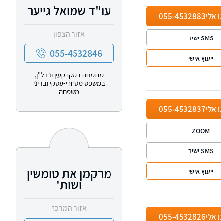
עו"ד שמואל גייער
ו אלי
055-4532883
אזור הצפון
SMS ישיר
055-4532846
ייעוץ אישי
מתמחה במקרקעין ונדל"ן,
במשפט מסחרי-עסקי ובדיני
משפחה
ו אלי
055-4532837
ZOOM
SMS ישיר
מרקמן את טומשין
ייעוץ אישי
ושות'
אזור המרכז
ו אלי
055-4532826