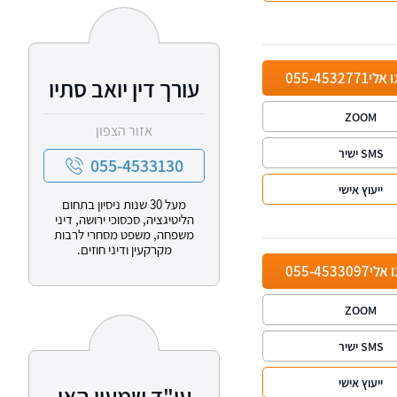
ו אלי
055-4532771
עורך דין יואב סתיו
ZOOM
אזור הצפון
SMS ישיר
055-4533130
ייעוץ אישי
מעל 30 שנות ניסיון בתחום
הליטיגציה, סכסוכי ירושה, דיני
משפחה, משפט מסחרי לרבות
מקרקעין ודיני חוזים.
ו אלי
055-4533097
ZOOM
SMS ישיר
ייעוץ אישי
עו"ד שמעון האן