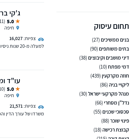
החזקה
ג'קי ברק
5.0
(11 ממליצים)
תחום עיסוק
חיפה
צפיות:
16,027
בנים ממשיכים
(27)
למעלה מ-20 ש
בתים משותפים
(90)
תביעות כספיות מורכבות,
דיני מושבים וקיבוצים
(38)
לפועל ודיני עבודה. לזכ
לקוחות פרטיים, עסקיים 
דמי מפתח
(10)
חוזה מקרקעין
(439)
עו"ד ומ
ליקויי בניה
(86)
5.0
(10 ממליצים)
מנהל מקרקעי ישראל
(30)
חיפה
נדל"ן מסחרי
(66)
צפיות:
21,571
סכסוכי שכנים
(55)
משרדו של עורך הדין והמ
ירושות, משפט מסחרי, מש
פינוי שוכר
(88)
קבוצת רכישה
(18)
עורך הדין והמגשר שמואל
ממוקמים בחיפה ובקריית 
קניית דירה
(215)