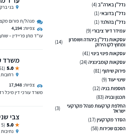
נדל"ן בארה"ב
(4)
בני ברק
נדל"ן בדובאי
(1)
מנהל/ת פורום מקצועי
נדל"ן בהולנד
(1)
צפיות:
4,194
עמידר דיור ציבורי
(9)
עו"ד מתן פריידין – שותף
עסקאות נדל"ן ביהודה ושומרון
עו"ד פריידין הינו בעל נ
(14)
ומחוץ לקו הירוק
מסחריים ובתביעות ייצוגי
עסקאות פינוי בינוי
(41)
משרד עור
עסקאות קומבינציה
(24)
5.0
(51 ממליצים)
פירוק שיתוף
(81)
רחובות
שינוי יעוד
(9)
צפיות:
17,948
תוספות בניה
(12)
משרד עורכי דין מיכל רז
תכנון ובניה
(83)
ייצוג ברכישה/ מכירה של 
חדשות מקבלנים, חוזים, פי
החלפת קרקעות מנהל מקרקעי
(3)
מיסוי מקרקעין ותכנוני מ
ישראל
צבי שני 
הסדר מקרקעין
(17)
5.0
(5 ממליצים)
הסכם שכירות
(58)
נתיבות