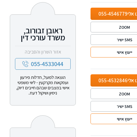
ו אלי
055-4546779
ZOOM
ראובן זבורוב,
משרד עורכי דין
SMS ישיר
אזור השרון והסביבה
ייעוץ אישי
055-4533044
הוצאה לפועל, חדלות פירעון
ו אלי
055-4532846
ועסקאות מקרקעין - ליווי משפטי
אישי במצבים שבהם חייבים דיוק,
ניסיון ושיקול דעת.
ZOOM
SMS ישיר
ייעוץ אישי