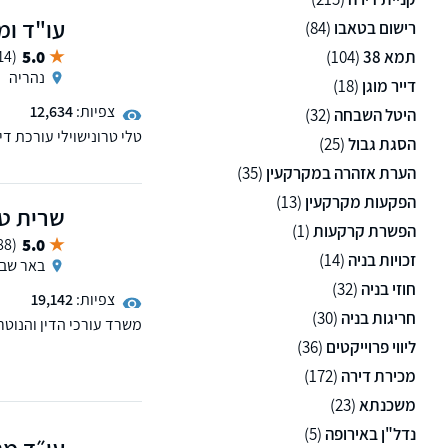
עו"ד ומ
רישום בטאבו
(84)
תמא 38
(104)
5.0
(14 ממליצים)
נהריה
דייר מוגן
(18)
צפיות:
12,634
היטל השבחה
(32)
טלי טרונישוילי עורכת די
הסגת גבול
(25)
ניהול הליכי גירושין, צוו
הערת אזהרה במקרקעין
(35)
למשרד שלוחות בקרית מוצ
הפקעות מקרקעין
(13)
שרית טר
הפשרת קרקעות
(1)
5.0
(88 ממליצים)
זכויות בניה
(14)
באר שב
חוזי בניה
(32)
צפיות:
19,142
חריגות בניה
(30)
משרד עורכי הדין והנוטר
שירותים משפטיים בעברית
ליווי פרוייקטים
(36)
והנוטריון שרית טרנובסק
מכירת דירה
(172)
מקצועיות ויחס אישי ללא
משכנתא
(23)
נדל"ן באירופה
(5)
עו״ד מת