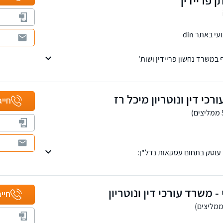
 באתר din
 במשרד נחשון פריידין ושות'
יסיון וידע רב בייצוג לקוחות בפני כל בתי המשפט בסכסוכים
ות.
כי דין ונוטריון מיכל רז
חייג
 עוסק בתחום עסקאות נדל"ן:
נכסים/ דירות, התחדשות עירונית, ייצוג רוכשי דירות
נוי שוכרים, הסכמי שיתוף, פירוק שיתוף, פינוי בינוי,
ס
- משרד עורכי דין ונוטריון
חייג