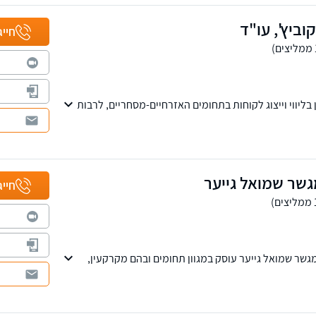
וביץ', עו"ד
חייג
נות ניסיון בליווי וייצוג לקוחות בתחומים האזרחיים-מסחריים, לרבות
 הליכי חדלות פירעון, פירוק והבראה של חברות, הוצאה
ות המשרד שורה ארוכה של הישגים והצלחות עבור מאות
ותאגידים.
גשר שמואל גייער
חייג
גשר שמואל גייער עוסק במגוון תחומים ובהם מקרקעין,
פט בינלאומי וצוואות.
 גייער הוא בעל תואר שני במשפט עסקי באסיה ומשרדיו
טבעון.