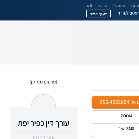
 לאתר
כניסת עו"ד
צור קשר
🌐 עב
ותים לעו"ד
ייעוץ אישי
(פרסום ממומן)
ו אלי
055-4532854
ZOOM
עורך דין כפיר יפת
SMS ישיר
אזור המרכז