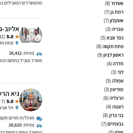
מהמשרדים המובילים בתח
אשדוד
(8)
מספק שרות בנושאים: דינ
רמת גן
(7)
אשקלון
(7)
אליוב-ג
טבריה
(3)
5.0
(42 ממליצים)
כפר סבא
(5)
פתח תקו
פתח תקווה
(8)
צפיות:
26,412
ראשון לציון
(9)
משרד מוביל בתחום ההמ
חדרה
(4)
מספק שירותים בנושאים: 
מסחריים וייצוג חברות.
לוד
(3)
עפולה
(5)
מודיעין
(3)
גיא הרש
הרצליה
(6)
5.0
(7 ממליצים)
רעננה
(4)
תל אביב
בני ברק
(8)
מנהל/ת פורום מקצועי
גבעתיים
(7)
צפיות:
26,620
חולון
(5)