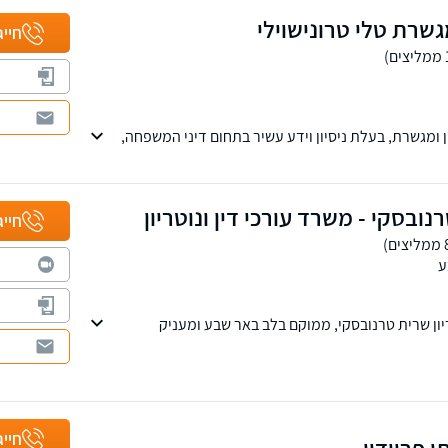
גשרת טלי טרונישוילי
חייג
ן ומגשרת, בעלת ניסיון וידע עשיר בתחום דיני המשפחה,
אות וירושות, מקרקעין נדל"ן, פירוק שיתוף ופשיטת רגל.
קין, נהריה וחיפה.
נובסקי - משרד עורכי דין ונוטריון
חייג
ע
יון שרית טרנובסקי, ממוקם בלב באר שבע ומעניק
, רוסית ואנגלית. המשרד מנוהל על ידי עורכת הדין
י ומעניק שירותים משפטיים תוך הקפדה על איכות,
 פשרות לכל לקוח.
חייג
ן פריידין