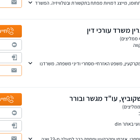
ומו, מייצג דמויות מפתח בתקשורת ובטלוויזיה. המשרד
י משפחה, עבודה, מקרקעין, קיניין רוחני ומסחרי
רין משרד עורכי דין
חייג
וה
קרקעין, משפט האזרחי-מסחרי ודיני משפחה. משרדנו
עסקאות מכר, פירוק שיתוף, ליקויי בניה, עריכת הסכמים
קוביץ, עו"ד מגשר ובורר
חייג
 באתר din
המשרד עוסק בתחום המסחרי, אזרחי ומקרקעין ומספק כבר למעלה מ-23 שנה