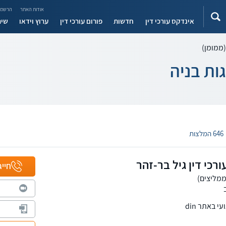
אודות האתר
הרשמה
אינדקס עורכי דין
חדשות
פורום עורכי דין
ערוץ וידאו
שיר
(ממומן)
ות בניה
646 המלצות
רכי דין גיל בר-זהר
חייג
 באתר din