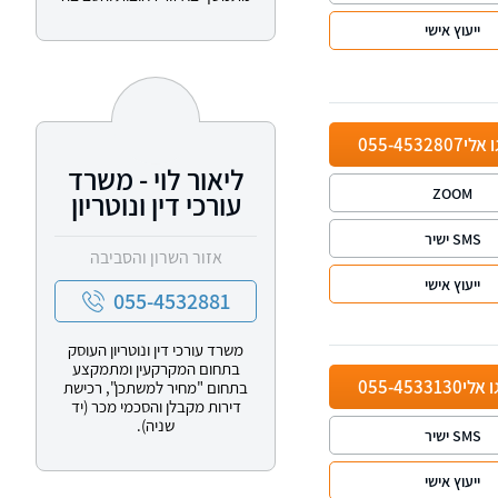
ייעוץ אישי
ו אלי
055-4532807
ליאור לוי - משרד
ZOOM
עורכי דין ונוטריון
SMS ישיר
אזור השרון והסביבה
ייעוץ אישי
055-4532881
משרד עורכי דין ונוטריון העוסק
בתחום המקרקעין ומתמקצע
ו אלי
055-4533130
בתחום "מחיר למשתכן", רכישת
דירות מקבלן והסכמי מכר (יד
שניה).
SMS ישיר
ייעוץ אישי