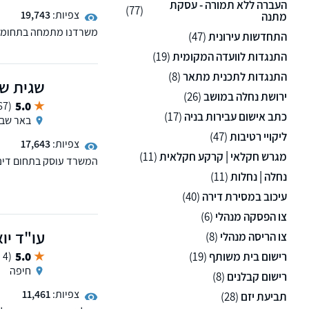
העברה ללא תמורה - עסקת
(77)
צפיות:
19,743
מתנה
משרדנו מתמחה בתחומי ר
התחדשות עירונית
(47)
וקיבוצים, מקרקעין, צווא
התנגדות לוועדה המקומית
(19)
התנגדות לתכנית מתאר
(8)
שגית שא
ירושת נחלה במושב
(26)
5.0
(67 ממליצים)
כתב אישום עבירות בניה
(17)
באר שב
ליקויי רטיבות
(47)
צפיות:
17,643
מגרש חקלאי | קרקע חקלאית
(11)
ומייצגת בתיקי גירושין, מ
נחלה | נחלות
(11)
גם מוסמכת לעריכת הסכמים
עיכוב במסירת דירה
(40)
מתמשך, מסמך הבעת רצון
מקרקעין עסקאות מכר ורכי
צו הפסקה מנהלי
(6)
נושאים בתחומים הללו.
עו"ד יו
צו הריסה מנהלי
(8)
רישום בית משותף
(19)
5.0
(4 ממליצים)
חיפה
רישום קבלנים
(8)
צפיות:
11,461
תביעת יזם
(28)