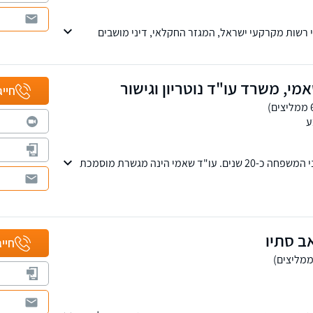
שות מקרקעי ישראל, המגזר החקלאי, דיני מושבים
ות וירושות ומשפט מסחרי על כל רבדיו.
מי, משרד עו"ד נוטריון וגישור
חייג
ע
המשרד עוסק בתחום דיני המשפחה כ-20 שנים. עו"ד שאמי הינה מגשרת מוסמכת
זונות ילדים, מזונות אישה, זמני שהות, תביעות רכוש, כמו
 - ממון, גירושין, ידועים בציבור, עריכת ייפוי כוח
, עריכת צוואות, ירושות, בנוסף המשרד מייצג בתחום
שה. ניתן לקבל גם שירותי ייעוץ וייצוג במגוון נוסף של
אב סתיו
חייג