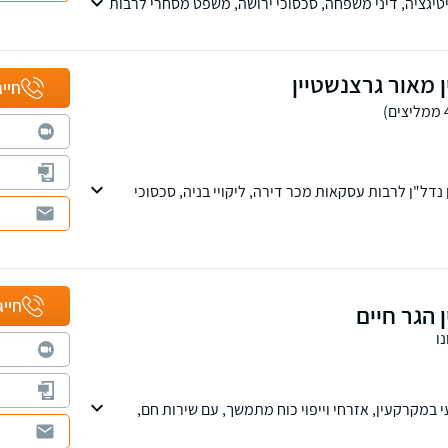
יטיגציה, דיני משפחה, סכסוכי ירושה, משפט מסחרי לרבות
ע בכל הערכאות מזה למעלה מ-30 שנה.
ן מאור גרצנשטיין
חייג
ל"ן לרבות עסקאות מכר דירה, ליקויי בניה, סכסוכי
 עוסק בדיני ירושות וצוואות. עו"ד מאור גרצנשטיין בוגר
ים וכלכלה באוניברסיטה העברית בירושלים. המשרד
אשדוד באר שבע ותל אביב.
חייג
 הגר חיים
ו
י במקרקעין, אזרחי וייפוי כוח מתמשך, עם שירות חם,