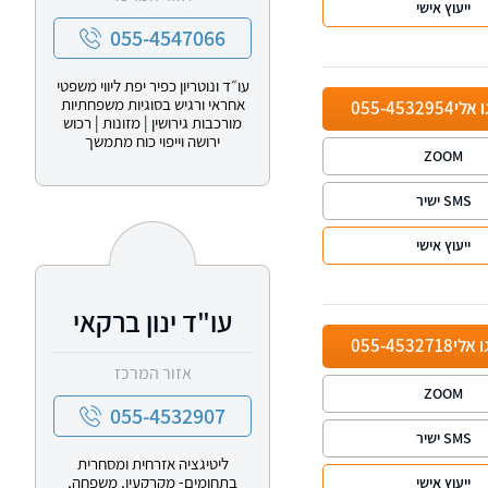
ייעוץ אישי
055-4547066
עו״ד ונוטריון כפיר יפת ליווי משפטי
אחראי ורגיש בסוגיות משפחתיות
ו אלי
055-4532954
מורכבות גירושין | מזונות | רכוש
ירושה וייפוי כוח מתמשך
ZOOM
SMS ישיר
ייעוץ אישי
עו"ד ינון ברקאי
ו אלי
055-4532718
אזור המרכז
ZOOM
055-4532907
SMS ישיר
ליטיגציה אזרחית ומסחרית
בתחומים- מקרקעין, משפחה,
ייעוץ אישי