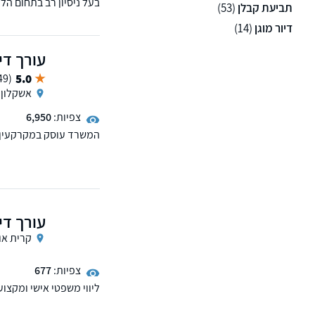
בעל ניסיון רב בתחום הל
תביעת קבלן
(53)
מקרקעין ודיני חוזים, מופי
דיור מוגן
(14)
עורך די
5.0
(49 ממליצים)
אשקלון
צפיות:
6,950
המשרד עוסק במקרקעין נד
שכנים וכו'. בנוסף המשרד
תוכנית המצטיינים משפט
מקבל לקוחות באשקלון, 
עורך דין
קרית אונ
צפיות:
677
ליווי משפטי אישי ומקצוע
שקוף ויחס אישי.