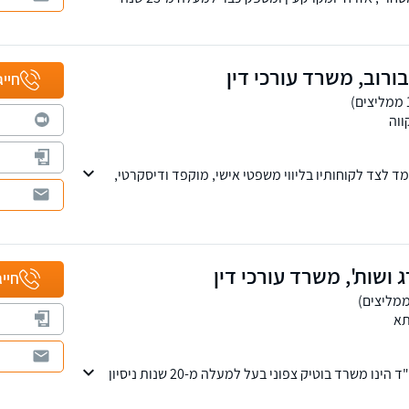
קיים ופרטיים. למשרד סניפים בתל אביב וברחובות.
בורוב, משרד עורכי דין
חייג
וה
ומד לצד לקוחותיו בליווי משפטי אישי, מוקפד ודיסקרטי,
דויקת ומחויבות מלאה לכל אדם ולכל תיק
 ושות', משרד עורכי דין
חייג
תא
אייזנברג ושות' משרד עו"ד הינו משרד בוטיק צפוני בעל למעלה מ-20 שנות ניסיון
 המנהלי, בדגש על תכנון ובניה בכל ההיבטים (מנהלי
וייקטים וליווי קבלנים משלב כריתת החוזה ועד מסירת