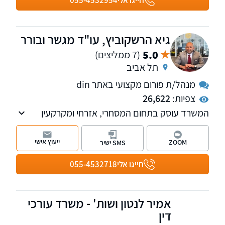
חייגו אלי
055-4532954
גיא הרשקוביץ, עו"ד מגשר ובורר
5.0
(7 ממליצים)
תל אביב
מנהל/ת פורום מקצועי באתר din
צפיות:
26,622
המשרד עוסק בתחום המסחרי, אזרחי ומקרקעין
ומספק כבר למעלה מ-23 שנה ייצוג משפטי
ללקוחות עסקיים ופרטיים. למשרד סניפים בתל
ייעוץ אישי
ZOOM
SMS ישיר
אביב וברחובות.
חייגו אלי
055-4532718
אמיר לנטון ושות' - משרד עורכי
דין