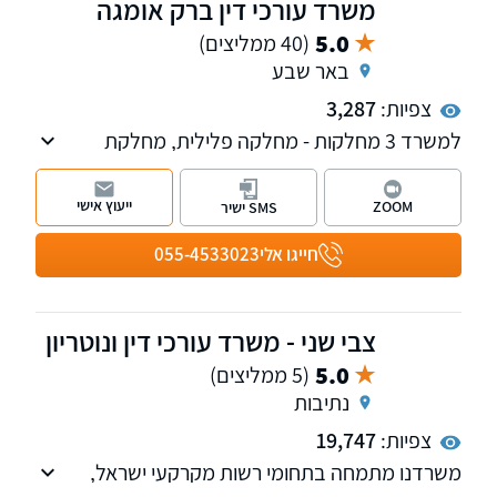
משרד עורכי דין ברק אומגה
5.0
(40 ממליצים)
באר שבע
צפיות:
3,287
למשרד 3 מחלקות - מחלקה פלילית, מחלקת
הוצאה לפועל וחדלות פירעון-פשיטת רגל ומחלקה
נוספת למקרקעין נדל"ן, המלווה עסקאות מכר,
ייעוץ אישי
ZOOM
SMS ישיר
מייצגת בליקויי בניה ותביעות קבל"ן, תכנון ובניה,
דיני מושבים וקיבוצים ועוד. בנוסף, המשרד עוסק
חייגו אלי
055-4533023
בהסדרת מעמד בישראל ועתירות מנהליות.
צבי שני - משרד עורכי דין ונוטריון
5.0
(5 ממליצים)
נתיבות
צפיות:
19,747
משרדנו מתמחה בתחומי רשות מקרקעי ישראל,