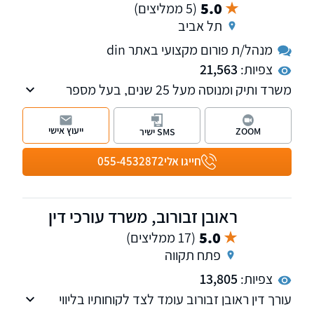
5.0
(5 ממליצים)
תל אביב
מנהל/ת פורום מקצועי באתר din
צפיות:
21,563
משרד ותיק ומנוסה מעל 25 שנים, בעל מספר
מחלקות לרבות מקרקעין, משפחה, ירושה, הוצאה
לפועל, אזרחי - מסחרי, רשויות, חוזים, לשון הרע,
ייעוץ אישי
ZOOM
SMS ישיר
עבודה. מנהל פורומים תכנון ובניה, אלימות
במשפחה והיטל השבחה הפקעות. חבר בוועדת
חייגו אלי
055-4532872
מקרקעין וקניין וכן בוועדת ירושה ומשפחה, בלשכת
עורכי הדין.
ראובן זבורוב, משרד עורכי דין
5.0
(17 ממליצים)
פתח תקווה
צפיות:
13,805
עורך דין ראובן זבורוב עומד לצד לקוחותיו בליווי