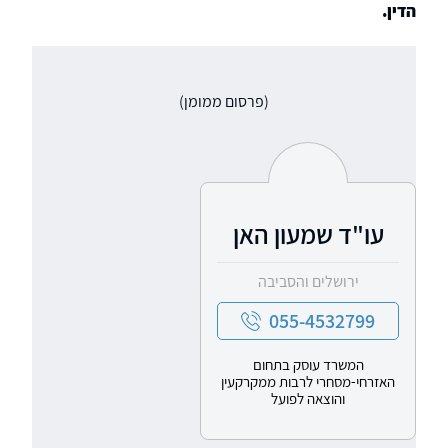
הדין.
(פרסום ממומן)
עו"ד שמעון האן
ירושלים והסביבה
055-4532799
המשרד עוסק בתחום
האזרחי-מסחרי לרבות ממקרקעין
והוצאה לפועל