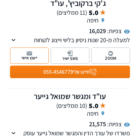
ג'קי ברקוביץ', עו"ד
5.0
(11 ממליצים)
חיפה
צפיות:
16,029
למעלה מ-20 שנות ניסיון בליווי וייצוג לקוחות
בתחומים האזרחיים-מסחריים, לרבות תביעות
כספיות מורכבות, הליכי חדלות פירעון, פירוק
ייעוץ אישי
ZOOM
SMS ישיר
והבראה של חברות, הוצאה לפועל ודיני עבודה.
לזכות המשרד שורה ארוכה של הישגים והצלחות
חייגו אלי
055-4546779
עבור מאות לקוחות פרטיים, עסקיים ותאגידים.
עו"ד ומגשר שמואל גייער
5.0
(10 ממליצים)
חיפה
צפיות:
21,575
משרדו של עורך הדין והמגשר שמואל גייער עוסק