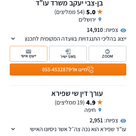
בן-צבי יעקב משרד עו"ד
5.0
(54 ממליצים)
ירושלים
צפיות:
14,910
ייצוג בהליכי התנגדויות בוועדה המקומית לתכנון
ובניה ובהליכי ערר בוועדת הערר המחוזית לתכנון
ובניה, לרבות הליכי התנגדות לתוכניות מתאר. ייצוג
ייעוץ אישי
ZOOM
SMS ישיר
בנושא בתים משותפים בפני בית המשפט ובפני
המפקחת על המקרקעין. כמו כן, ליווי עסקאות מכר
חייגו אלי
055-4532879
ורכש במקרקעין נדל"ן.
עורך דין שי שפירא
4.9
(19 ממליצים)
חיפה
צפיות:
2,951
עו"ד שפירא הוא נכה צה״ל אשר ניסיונו האישי