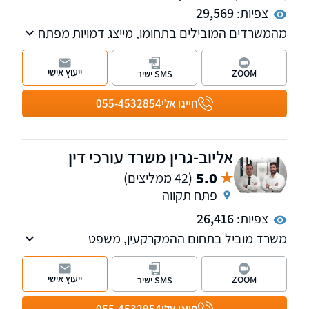
צפיות:
29,569
מהמשרדים המובילים בתחומו, מייצג דמויות מפתח
בתקשורת ובטלוויזיה. המשרד מספק שרות
בנושאים: דיני משפחה, עבודה, מקרקעין, קיניין
ייעוץ אישי
ZOOM
SMS ישיר
רוחני ומסחרי
חייגו אלי
055-4532854
אליוב-גרין משרד עורכי דין
5.0
(42 ממליצים)
פתח תקווה
צפיות:
26,416
משרד מוביל בתחום ההמקרקעין, משפט
האזרחי-מסחרי ודיני משפחה. משרדנו מספק
שירותים בנושאים: עסקאות מכר, פירוק שיתוף,
ייעוץ אישי
ZOOM
SMS ישיר
ליקויי בניה, עריכת הסכמים מסחריים וייצוג חברות.