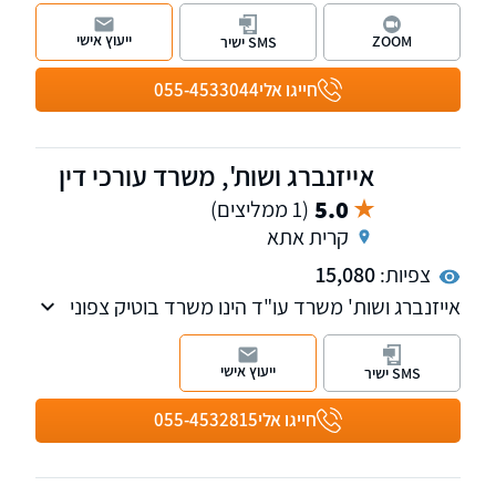
משפטי אישי, מוקפד ודיסקרטי, בשילוב ניסיון,
חשיבה מדויקת ומחויבות מלאה לכל אדם ולכל תיק
ייעוץ אישי
ZOOM
SMS ישיר
חייגו אלי
055-4533044
אייזנברג ושות', משרד עורכי דין
5.0
(1 ממליצים)
קרית אתא
צפיות:
15,080
אייזנברג ושות' משרד עו"ד הינו משרד בוטיק צפוני
בעל למעלה מ-20 שנות ניסיון בתחום המקרקעין
והמשפט המנהלי, בדגש על תכנון ובניה בכל
ייעוץ אישי
SMS ישיר
ההיבטים (מנהלי אזרחי ופלילי), ליווי פרוייקטים וליווי
קבלנים משלב כריתת החוזה ועד מסירת החזקה
חייגו אלי
055-4532815