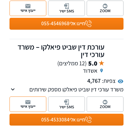
הוביל אותו לעסוק במקצוע. המשרד מעניק ליווי
וייצוג משפטי בתחום נזקי הגוף והביטוח על כל
ייעוץ אישי
ZOOM
SMS ישיר
רבדיו, ייצוג נאשמים בעבירות תכנון ובניה.
חייגו אלי
055-4546968
עורכת דין שביט פיאלקו – משרד
עורכי דין
5.0
(12 ממליצים)
אשדוד
צפיות:
4,767
משרד עורכי דין שביט פיאלקו מספק שירותים
מקיפים בתחומי המקרקעין ונדל"ן, דיני ירושה, ייפוי
כוח מתמשך, הסכמים בתחום המשפחה ולטיגציה
ייעוץ אישי
ZOOM
SMS ישיר
אזרחית - ניהול סכסוכים משפטיים. מעניק שירות
מקצועי ללא פשרות החותר לשביעות רצון
חייגו אלי
055-4533084
מקסימאלית.