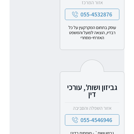
אזור המרכז
055-4532876
עוסק בתחום המקרקעין על כל
רבדיו, הוצאה לפועל והמשפט
האזרחי-מסחרי
גביזון ושות', עורכי
דין
אזור השפלה והסביבה
055-4546946
גביזון ושות` - מומחים בדיני