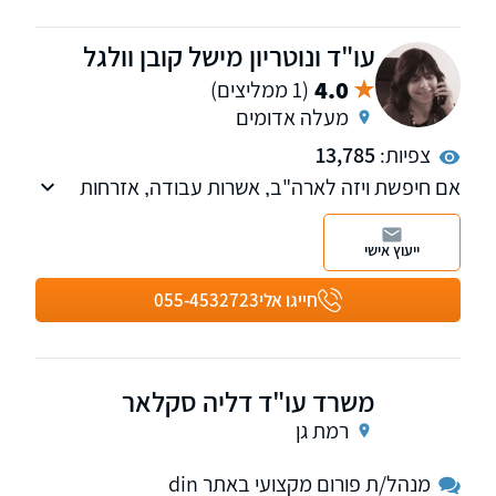
עו"ד ונוטריון מישל קובן וולגל
4.0
(1 ממליצים)
מעלה אדומים
צפיות:
13,785
אם חיפשת ויזה לארה"ב, אשרות עבודה, אזרחות
אמריקאית או כל עניין משפטי אחר הקשור בארצות
הברית משרדנו יכול לתת לך מענה.
ייעוץ אישי
חייגו אלי
055-4532723
משרד עו"ד דליה סקלאר
רמת גן
מנהל/ת פורום מקצועי באתר din