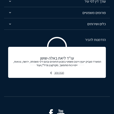
עורך דין לפי עיר
פורומים משפטיים
כלים ושירותים
הזדמנות להכיר
עו"ד ליאת באלה-שושן
המשרד מעניק ייעוץ וייצוג משפטי במגוון תחומים ובהם דיני משפחה, ירושה, צוואות,
ייפוי כוח מתמשך, מקרקעין ונדל"ן ועוד
תכירו יותר