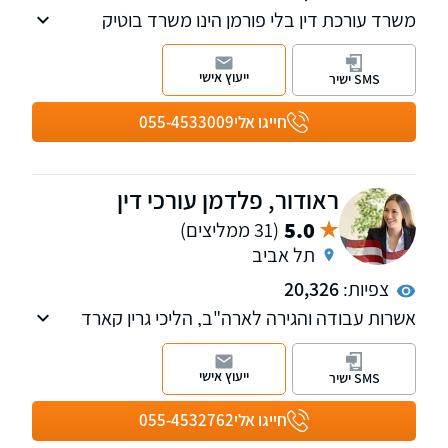
משרד עורכת דין בלי פורמן הינו משרד בוטיק
העוסק במתן שירותים משפטיים מקיפים בתחומי
ההגירה לישראל, הגירה לארצות הברית - אזרחויות
ייעוץ אישי
SMS ישיר
זרות - מורכב מצוות בינלאומי
המשרד חרט על דגלו מתן שירות מקצועי, אישי
חייגו אלי
055-4533009
ובלתי מתפשר לכל לקוח, תוך ליווי צמוד ושקיפות
מלאה לכל אורך הדרך.
ראודור, פלדמן עורכי דין
5.0
(31 ממליצים)
תל אביב
צפיות:
20,326
אשרות עבודה והגירה לארה"ב, הליכי גרין קארד
לבני משפחה, לעובדים ולמעסיקים, אזרחות
אמריקאית, טיפול בסירובים לויזות לרבות ויזות תייר.
ייעוץ אישי
SMS ישיר
חייגו אלי
055-4532762