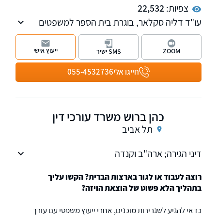
צפיות:
22,532
עו"ד דליה סקלאר, בוגרת בית הספר למשפטים
במנצ'סטר ועוסק בדיני אנגליה מניהול עסקים
מורכבים בממלכה ועד טיפול בתיקי הגירה ומשפט
ייעוץ אישי
ZOOM
SMS ישיר
אזרחי.
חייגו אלי
055-4532736
כהן ברוש משרד עורכי דין
תל אביב
דיני הגירה; ארה"ב וקנדה
רוצה לעבוד או לגור בארצות הברית? הקשו עליך
בתהליך הלא פשוט של הוצאת הויזה?
כדאי להגיע לשגרירות מוכנים, אחרי ייעוץ משפטי עם עורך