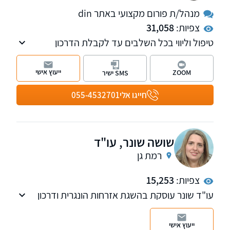
מנהל/ת פורום מקצועי באתר din
צפיות:
31,058
טיפול וליווי בכל השלבים עד לקבלת הדרכון
האירופאי. איתור מסמכים ותעודות באופן ישיר בכל
רחבי אירופה. השירות ניתן בכל רחבי הארץ.
ייעוץ אישי
ZOOM
SMS ישיר
חייגו אלי
055-4532701
שושה שונר, עו"ד
רמת גן
צפיות:
15,253
עו"ד שונר עוסקת בהשגת אזרחות הונגרית ודרכון
הונגרי (אירופאי), לרבות איתור מסמכים, ליוצאי
הונגריה וצאצאיהם. הבקשה לאזרחות מטופלת
ייעוץ אישי