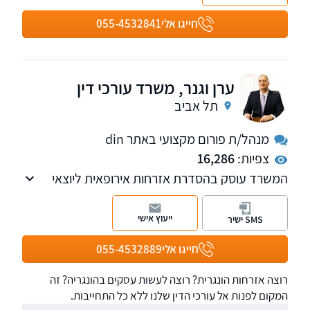
במקצועיות המרבית, ביעילות ובמהירות האפשרית.
חייגו אלי
055-4532841
ערן וגנר, משרד עורכי דין
תל אביב
מנהל/ת פורום מקצועי באתר din
צפיות:
16,286
המשרד עוסק בהסדרת אזרחות אירופאית ליוצאי
וצאצאי הונגריה, צ'כוסלובקיה, טרנסילבניה ואזור
הקרפטים.
ייעוץ אישי
SMS ישיר
חייגו אלי
055-4532889
רוצה אזרחות הונגרית? רוצה לעשות עסקים בהונגריה? זה
המקום לפנות אל עורכי הדין שלנו ללא כל התחייבות.