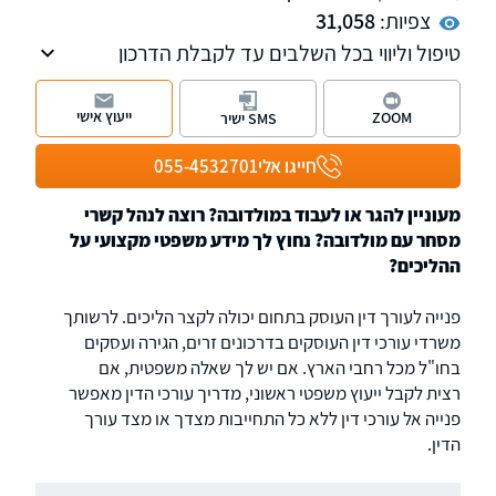
צפיות:
31,058
טיפול וליווי בכל השלבים עד לקבלת הדרכון
האירופאי. איתור מסמכים ותעודות באופן ישיר בכל
רחבי אירופה. השירות ניתן בכל רחבי הארץ.
ייעוץ אישי
ZOOM
SMS ישיר
חייגו אלי
055-4532701
מעוניין להגר או לעבוד במולדובה? רוצה לנהל קשרי
מסחר עם מולדובה? נחוץ לך מידע משפטי מקצועי על
ההליכים?
פנייה לעורך דין העוסק בתחום יכולה לקצר הליכים. לרשותך
משרדי עורכי דין העוסקים בדרכונים זרים, הגירה ועסקים
בחו"ל מכל רחבי הארץ. אם יש לך שאלה משפטית, אם
רצית לקבל ייעוץ משפטי ראשוני, מדריך עורכי הדין מאפשר
פנייה אל עורכי דין ללא כל התחייבות מצדך או מצד עורך
הדין.