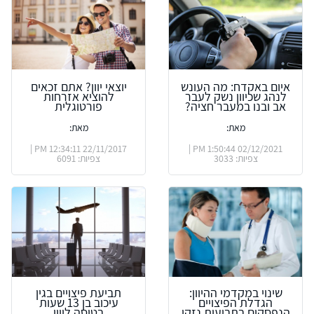
איום באקדח: מה העונש
יוצאי יוון? אתם זכאים
לנהג שכיוון נשק לעבר
להוציא אזרחות
אב ובנו במעבר חציה?
פורטוגלית
מאת:
מאת:
22/11/2017 12:34:11 PM |
02/12/2021 1:50:44 PM |
צפיות: 3033
צפיות: 6091
שינוי במקדמי ההיוון:
תביעת פיצויים בגין
הגדלת הפיצויים
עיכוב בן 13 שעות
הנפסקים בתביעות נזקי
בטיסה ליוון