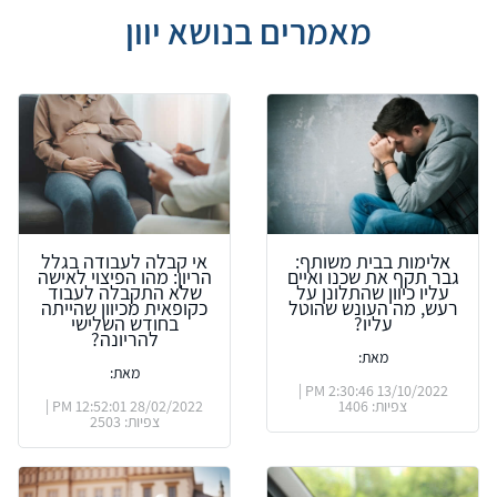
מאמרים בנושא יוון
אלימות בבית משותף:
אי קבלה לעבודה בגלל
גבר תקף את שכנו ואיים
הריון: מהו הפיצוי לאישה
עליו כיוון שהתלונן על
שלא התקבלה לעבוד
רעש, מה העונש שהוטל
כקופאית מכיוון שהייתה
עליו?
בחודש השלישי
להריונה?
מאת:
מאת:
13/10/2022 2:30:46 PM |
צפיות: 1406
28/02/2022 12:52:01 PM |
צפיות: 2503