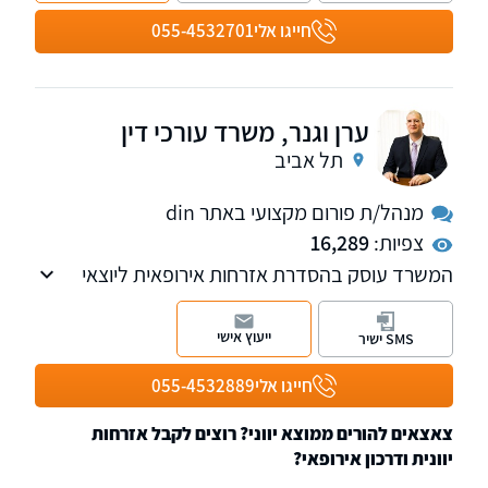
חייגו אלי
055-4532701
ערן וגנר, משרד עורכי דין
תל אביב
מנהל/ת פורום מקצועי באתר din
צפיות:
16,289
המשרד עוסק בהסדרת אזרחות אירופאית ליוצאי
וצאצאי הונגריה, צ'כוסלובקיה, טרנסילבניה ואזור
הקרפטים.
ייעוץ אישי
SMS ישיר
חייגו אלי
055-4532889
צאצאים להורים ממוצא יווני? רוצים לקבל אזרחות
יוונית ודרכון אירופאי?