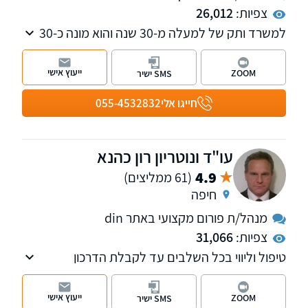
צפיות:
26,012
למשרד ותק של למעלה מ-30 שנה והוא מונה כ-30
עובדים ותיקים ומנוסים, דוברי 19 שפות שונות.
המשרד מחולק ל-3 מחלקות שונות – מחלקת
ייעוץ אישי
ZOOM
SMS ישיר
אזרחויות אירופאיות, השקעות ודין זר, מחלקת נזיקין
ו מחלקת הגיל השלישי. המשרד ממוקם בתל אביב
חייגו אלי
055-4532832
ומעניק שירות ברחבי הארץ.
עו"ד ונוטריון רון כהנא
4.9
(61 ממליצים)
חיפה
מנהל/ת פורום מקצועי באתר din
צפיות:
31,066
טיפול וליווי בכל השלבים עד לקבלת הדרכון
האירופאי. איתור מסמכים ותעודות באופן ישיר בכל
רחבי אירופה. השירות ניתן בכל רחבי הארץ.
ייעוץ אישי
ZOOM
SMS ישיר