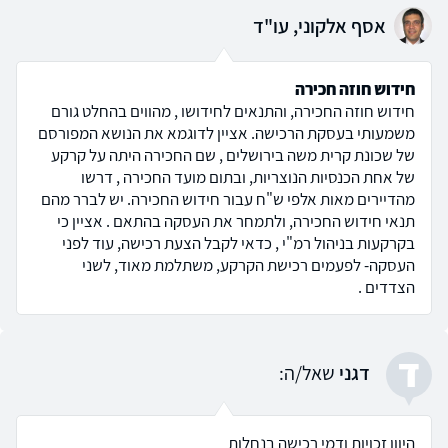
אסף אלקוני, עו"ד
חידוש חוזה חכירה
חידוש חוזה החכירה, והתנאים לחידושו , מהווים בהחלט גורם
משמעותי בעסקת הרכישה. אציין לדוגמא את הנושא המפורסם
של שכונת קרית משה בירושלים , שם החכירה היתה על קרקע
של אחת הכנסיות הנוצריות, ובתום מועד החכירה , דרשו
מהדיירים מאות אלפי ש"ח עבור חידוש החכירה. יש לברר מהם
תנאי חידוש החכירה, ולתמחר את העסקה בהתאם . אציין כי
בקרקעות בניהול רמ"י , כדאי לקבל הצעת רכישה, עוד לפני
העסקה- לפעמים רכישת הקרקע, משתלמת מאוד, לשני
הצדדים .
ד
דגני
שאל/ה:
היוון זכויות ודמי רכישה בנחלות