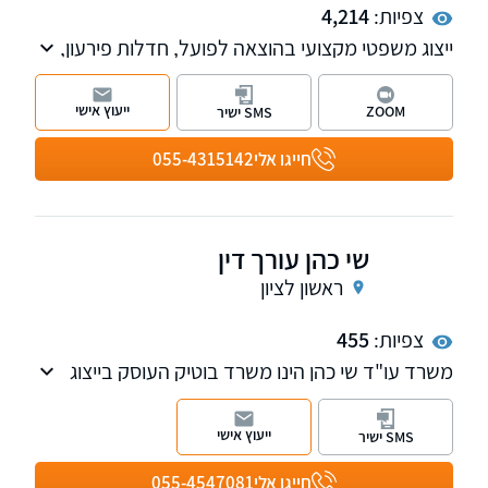
צפיות:
4,214
ייצוג משפטי מקצועי בהוצאה לפועל, חדלות פירעון,
תביעות שכירות ופינוי מקרקעין, טיפול בתביעות
ביטוח ונזיקין, מעמד אישי וכניסה לישראל ודיני
ייעוץ אישי
ZOOM
SMS ישיר
תיירות ותעופה. המשרד ממוקם בתל אביב ובעל
שלוחות במרכז הארץ.
חייגו אלי
055-4315142
שי כהן עורך דין
ראשון לציון
צפיות:
455
משרד עו"ד שי כהן הינו משרד בוטיק העוסק בייצוג
חברות, עסקים ולקוחות פרטיים בתחום המשפט
האזרחי והמסחרי. הכשרתו של עו"ד כהן, המשלבת
ייעוץ אישי
SMS ישיר
תואר במשפטים ותואר בניהול מאוניברסיטת
תל-אביב, מאפשרת ראייה משפטית-עסקית רחבה,
חייגו אלי
055-4547081