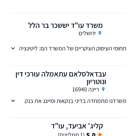
32 שנים בבתי המשפט, בתחומי המשפט האזרחי-
מסחרי, מקרקעין נדל"ן ומעמד אישי
משרד עו"ד יששכר בר הלל
ירושלים
תחומי העיסוק העיקריים של המשרד הם: ליטיגציה
אזרחית מסחרית/ דיני בנקאות / כינוסים ופירוקים /
דיני חדלות פירעון / הוצאה לפועל / כינוס נכסים /
חוזים ומקר
עבדאלסלאם עתאמלה עורכי דין
ונוטריון
ריינה 16940
משרדנו מתמחדה בדיני בנקאות ומייצג את בנק
מרכנתיל, וכן מועצות מקומיות
קליג' אביעד, עו"ד
5.0
(1 ממליצים)