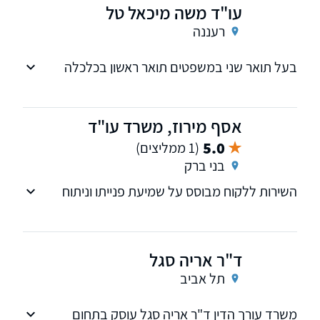
עו"ד משה מיכאל טל
רעננה
בעל תואר שני במשפטים תואר ראשון בכלכלה
תואר שני במנהל עסקים עבד בעבר ככלכלן בבנק
ובחברת ביטוח
אסף מירוז, משרד עו"ד
5.0
(1 ממליצים)
בני ברק
השירות ללקוח מבוסס על שמיעת פנייתו וניתוח
המצב המשפטי. ללקוח מוצעות מספר חלופות
במטרה להשיג עבורו פתרון אופטימלי, בהתחשב
בנסיבות המקרה.
ד"ר אריה סגל
תל אביב
משרד עורך הדין ד"ר אריה סגל עוסק בתחום