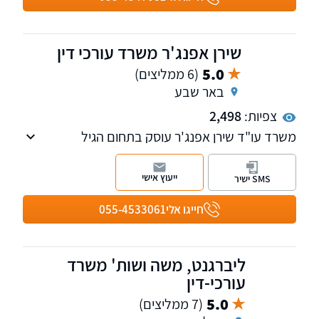
בדגש על ליטיגציה, ניהול סכסוכים וליווי משפטי
אסטרטגי.
שירן אפנג'ר משרד עורכי דין
5.0
(6 ממליצים)
באר שבע
צפיות:
2,498
משרד עו"ד שירן אפנג'ר עוסק בתחום הגיל
השלישי, בתחום הנדל"ן והמקרקעין, צוואות
וירושות, ליטיגציה והסכמים משפחתיים כגון ייפוי כח
ייעוץ אישי
SMS ישיר
מתמשך, מסמך הבעת רצון, גירושין ועוד.
חייגו אלי
055-4533061
ליברגנט, משה ושות' משרד
עורכי-דין
5.0
(7 ממליצים)