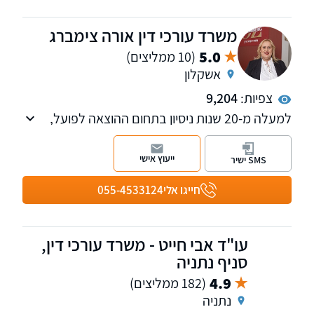
משרד עורכי דין אורה צימברג
5.0
(10 ממליצים)
אשקלון
צפיות:
9,204
למעלה מ-20 שנות ניסיון בתחום ההוצאה לפועל,
חדלות הפירעון, מחיקת חובות ועוד. המשרד עוסק
גם בתחומי דיני המשפחה, המשפט האזרחי,
ייעוץ אישי
SMS ישיר
המשפט הצבאי והצבאי-פלילי. מעניקים שירות
משפטי מתל אביב ועד באר שבע. ניתן לקיים
חייגו אלי
055-4533124
פגישה באזור מגוריכם.
עו"ד אבי חייט - משרד עורכי דין,
סניף נתניה
4.9
(182 ממליצים)
נתניה