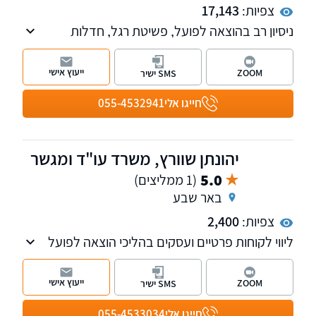
צפיות:
17,143
ניסיון רב בהוצאה לפועל, פשיטת רגל, חדלות
פירעון, מחיקת חובות, משפט אזרחי ומסחרי, דיני
ירושה, ניהול סכסוכים בהליכי גישור ובוררות,
ייעוץ אישי
ZOOM
SMS ישיר
ערעורים מורכבים והסדרי חובות ללא חדלות
פירעון.
חייגו אלי
055-4532941
יהונתן שוורץ, משרד עו"ד ומגשר
5.0
(1 ממליצים)
באר שבע
צפיות:
2,400
ליווי לקוחות פרטיים ועסקים בהליכי הוצאה לפועל
וחדלות פירעון-פשיטת רגל, לשון הרע, סכסוכי
שכנים, ליקויי בניה, מכר במקרקעין, תביעות
ייעוץ אישי
ZOOM
SMS ישיר
כספיות, עריכת ייפוי כוח מתמשך, בנקאות וגביית
חובות עבור לקוחות פרטיים ועסקיים
חייגו אלי
055-4533034