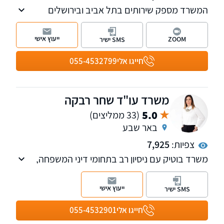
המשרד מספק שירותים בתל אביב ובירושלים
ועוסק במקרקעין, תביעות כספיות, משפט אזרחי
מסחרי, צוואות והסכמי יחסי ממון, הוצאה לפועל
ייעוץ אישי
ZOOM
SMS ישיר
ופשיטות רגל. בנוסף, המשרד
חייגו אלי
055-4532799
משרד עו"ד שחר רבקה
5.0
(33 ממליצים)
באר שבע
צפיות:
7,925
משרד בוטיק עם ניסיון רב בתחומי דיני המשפחה,
מקרקעין וההוצאה לפועל. ניסיון רב בטיפול בהליכי
גירושין מורכבים וגם בסיום בהסכמים כאשר טובת
ייעוץ אישי
SMS ישיר
הילדים היא עיקרון המנחה אותנו. נשמח לקבוע
עמכם פגישת ייעוץ.
חייגו אלי
055-4532901