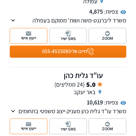
עפולה
צפיות:
4,875
משרד ליברגנט-משה ושות' ממוקם בעפולה
ומספק שירותים משפטיים יוצאי דופן ללקוחות בכל
רחבי הארץ, ובאזור עפולה והעמקים בפרט.
ייעוץ אישי
ZOOM
SMS ישיר
המשרד עוסק במשפט אזרחי, דיני מקרקעין,
הוצאה לפועל, חדלות פירעון ומשפט מסחרי ועסקי.
חייגו אלי
055-4533085
עורכי הדין המיומנים שלנו בעלי היכרות מעמיקה
עם המערכת המשפטית. אנו מחויבים לתת שירות
שקוף, יעיל ואיכותי ללקוחותינו.
עו"ד גלית כהן
5.0
(24 ממליצים)
באר יעקב
צפיות:
10,619
משרד עו"ד גלית כהן מעניק ייצוג משפטי בתחומים
הוצאה לפועל, פשיטות רגל ומשפט אזרחי.
ייעוץ אישי
ZOOM
SMS ישיר