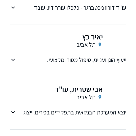
עו"ד דורון ניכטברגר - כלכלן עורך דין, עובד
לשעבר של בנק הפועלים, מתמקצע בתחום
תביעות בנקים, הסדר חובות, סגירת חשבון בנק,
העברת כספים מחו"ל לארץ והקמת קרן גידור.
יאיר כץ
תל אביב
ייעוץ הוגן וענייני, טיפול מסור ומקצועי.
אבי שטרית, עו"ד
תל אביב
יוצא המערכת הבנקאית בתפקידים בכירים: ייצוג
לקוחות נגד בנקים, הסדרי חובות, מחיקת חובות,
הגבלת חשבון בנק