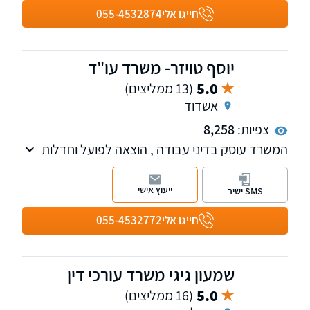
חייגו אלי
055-4532874
יוסף טויזר- משרד עו"ד
5.0
(13 ממליצים)
אשדוד
צפיות:
8,258
המשרד עוסק בדיני עבודה , הוצאה לפועל וחדלות
פירעון , ביטוח לאומי ונזקי גוף, דין האזרחי והמסחרי,
פינוי מושכר, ייפוי כוח מתמשך, צוואות וירושות.
ייעוץ אישי
SMS ישיר
חייגו אלי
055-4532772
שמעון גיגי משרד עורכי דין
5.0
(16 ממליצים)