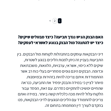
האזרחי המשרד פעיל שנים רבות. עורכי הדין
במשרד בעלי נסיון במקרקעין, בנקאות, צוואות,
פינוי דיירים
2
1
האם הבנק הגיש נגדך תביעה? כיצד מבטלים שיקים?
כיצד יש להתנהל מול הבנק בנוגע לאשראי לעסקים?
דיני הבנקאות עוסקים בהתנהלות לקוחות מול הבנקים. בין
התביעות בעניין זה ניתן למנות הליכים בנוגע לשטרות,
שיקים ללא כיסוי, אשראי, ערבויות, הלוואות, משכנתאות
וכדומה. הבנקים הינם גופים מסחריים בעלי כוח רב אשר
ההתמודדות איתם צריכה להיות בזהירות ובמיומנות.
מיותר לציין כי במידה והבנק יפסיד את התביעה, כנראה
שהחיים ימשיכו להתקיים כסדרם. עם זאת, הפסד עבור
הלקוח עלול להיות מכה כלכלית קשה ביותר. במידה ואתם
צריכים להתמודד עם הליכים הנוגעים לדיני הבנקאות, פנו
בהקדם לעורך דין המתמחה בתחום זה.