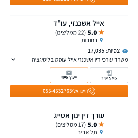
אייל אשכנזי, עו"ד
5.0
(22 ממליצים)
רחובות
צפיות:
17,035
משרד עורכי דין אשכנזי אייל עוסק בליטיגציה
האזרחית מסחרית ובכל תחומי המשפט העסקי,
חדלות פירעון ופשיטת רגל עד קבלת צו הפטר.
ייעוץ אישי
SMS ישיר
חייגו אלי
055-4532763
עורך דין ינון אסייג
5.0
(17 ממליצים)
תל אביב