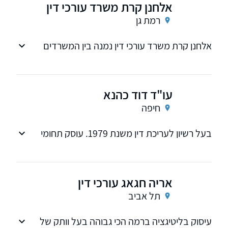
אלחנן קרת משרד עורכי דין
רמת גן
אלחנן קרת משרד עורכי דין נמנה בין המשרדים
הותיקים והמובילים בתחומם בארץ. המשרד פעיל
מזה למעלה מ- 40 שנה אשר במהלכן צבר ניסיון רב
בתחומים שונים של המשפט האזרחי
עו"ד דוד כהנא
חיפה
בעל רשיון לעריכת דין משנת 1979. עוסק תחומי
המשפט האזרחי.
אריה חגאג עורכי דין
תל אביב
עיסוק בליטיגציה ברמה הכי גבוהה בעל וותק של