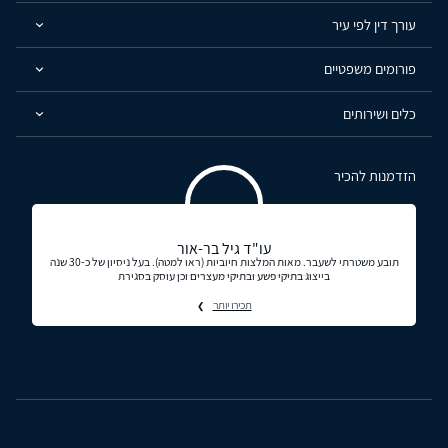
עורך דין לפי עיר
פורומים משפטיים
כלים ושירותים
הזדמנות להכיר
עו"ד גיל בר-אור
תובע משטרתי לשעבר. מאות המלצות חיוביות (ראו למטה). בעל ניסיון של כ-30 שנה
בייצוג בתיקי פשע ובתיקי מעצרים וכן עוסק בסגירת
תכירו יותר