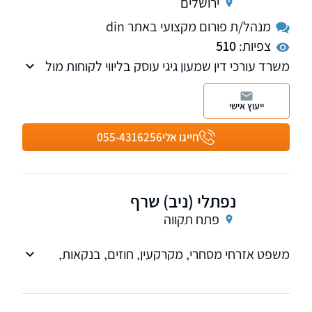
ירושלים
מנהל/ת פורום מקצועי באתר din
צפיות:
510
משרד עורכי דין שמעון גיגי עוסק בליווי לקוחות מול
המערכת הבנקאית. אנחנו נחשבים למשרד מוביל
בתחום של ביטול הגבלות על חשבון הבנק, משרדנו
ייעוץ אישי
מוביל מספר תביעות ייצוגיות, ומעניק שירות משפטי
גם בניהול סכסוכים מסחריים וגביית חובות. אנו
חייגו אלי
055-4316256
מעניקים את השירות המקצועי שלנו ללקוחות בכל
רחבי הארץ.
נפתלי (ניב) שרף
פתח תקווה
משפט אזרחי מסחרי, מקרקעין, חוזים, בנקאות,
הוצל"פ, פשיטת רגל