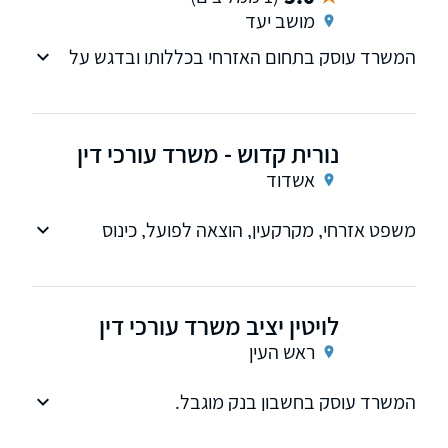
מושב יעד
המשרד עוסק בתחום האזרחי בכללותו ובדגש על
דיני הבנקאות ואכיפת חיובים, נזיקי ורשלנות
רפואית ומשפט מסחרי
נורית קדוש - משרד עורכי דין
אשדוד
משפט אזרחי, מקרקעין, הוצאה לפועל, כינוס
נכסים, ייצוג בנק, משפחה, צוואות, ירושות
לויטין יציב משרד עורכי דין
ראש העין
המשרד עוסק בחשבון בנק מוגבל.