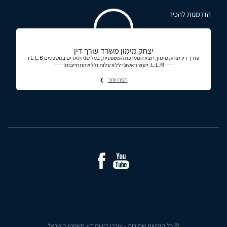
הזדמנות להכיר
יצחק מימון משרד עורך דין
עורך דין יצחק מימון, יוצא המערכת המשפטית, בעל שני תארים במשפטים L.L.B ו
L.L.M. ייעוץ ראשוני ללא עלות וללא התחייבות!
תכירו יותר
© כל הזכויות שמורות - עורכי דין ומידע משפטי בישראל