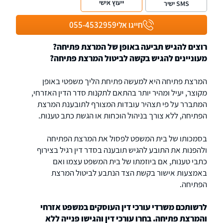
ייעוץ אישי
SMS ישיר
השונות. המשרד מספק ייצוג והופעות בבתי
המשפט בתחום האזרחי, מסחרי, משפט מנהלי,
חייגו אלי
055-4532959
דיני מסים ומקרקעין. נשמח לקבוע פגישה
במשרדנו ולהציג לכם את האסטרטגיה בה ננקוט
רוצים להגיש תביעה באופן של המרצת פתיחה?
בכדי להגיע לתוצאה המשפטית הטובה ביותר
מעוניינים להגיש בקשה לביטול המרצת פתיחה?
עבורכם.
המרצת פתיחה היא למעשה פתיחת הליך משפטי באופן
מקוצר, יעיל ומהיר יותר בהתאם לתקנות סדר הדין האזרחי,
המתברר על פי תצהיר עובדות המצורף לתובענת המרצת
הפתיחה, ללא צורך בניהול הוכחות או הגשת כתב טענות.
בסמכותו של בית המשפט לפסול את המרצת הפתיחה
ולהפנות את התובע להגיש תובענה בסדר דין רגיל בצירוף
כתבי טענות, אם ביוזמתו של בית המשפט עצמו ואם
באמצעות אישור בקשת הצד הנתבע לביטול המרצת
הפתיחה.
לרשותכם משרדי עורכי דין העוסקים במשפט אזרחי
והמרצת פתיחה. בחרו עורכי דין והגישו פנייה ללא