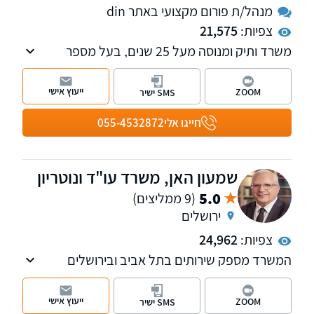
מנהל/ת פורום מקצועי באתר din
צפיות:
21,575
משרד ותיק ומנוסה מעל 25 שנים, בעל מספר
מחלקות לרבות מקרקעין, משפחה, ירושה, הוצאה
לפועל, אזרחי - מסחרי, רשויות, חוזים, לשון הרע,
ייעוץ אישי
ZOOM
SMS ישיר
עבודה. מנהל פורומים תכנון ובניה, אלימות
במשפחה והיטל השבחה הפקעות. חבר בוועדת
חייגו אלי
055-4532872
מקרקעין וקניין וכן בוועדת ירושה ומשפחה, בלשכת
עורכי הדין.
שמעון האן, משרד עו"ד ונוטריון
5.0
(9 ממליצים)
ירושלים
צפיות:
24,962
המשרד מספק שירותים בתל אביב ובירושלים
ועוסק במקרקעין, תביעות כספיות, משפט אזרחי
מסחרי, צוואות והסכמי יחסי ממון, הוצאה לפועל
ייעוץ אישי
ZOOM
SMS ישיר
ופשיטות רגל. בנוסף, המשרד