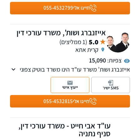
חייגו אלי
055-4532799
אייזנברג ושות', משרד עורכי דין
5.0
(1 ממליצים)
קרית אתא
צפיות:
15,090
אייזנברג ושות' משרד עו"ד הינו משרד בוטיק צפוני
בעל למעלה מ-20 שנות ניסיון בתחום המקרקעין
והמשפט המנהלי, בדגש על תכנון ובניה בכל
ייעוץ אישי
SMS ישיר
ההיבטים (מנהלי אזרחי ופלילי), ליווי פרוייקטים וליווי
קבלנים משלב כריתת החוזה ועד מסירת החזקה
חייגו אלי
055-4532815
עו"ד אבי חייט - משרד עורכי דין,
סניף נתניה