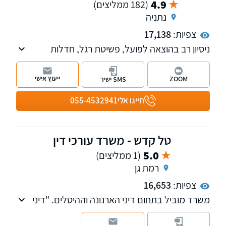
4.9
(182 ממליצים)
נתניה
צפיות:
17,138
ניסיון רב בהוצאה לפועל, פשיטת רגל, חדלות
פירעון, מחיקת חובות, משפט אזרחי ומסחרי, דיני
ירושה, ניהול סכסוכים בהליכי גישור ובוררות,
ייעוץ אישי
ZOOM
SMS ישיר
ערעורים מורכבים והסדרי חובות ללא חדלות
פירעון.
חייגו אלי
055-4532941
טל קדש - משרד עורכי דין
5.0
(1 ממליצים)
רמת גן
צפיות:
16,653
משרד מוביל בתחום דיני הארנונה וההיטלים. "דיני
ארנונה - פרשנות, הלכה ומעשה" - ספר פרי עטו
של עו"ד קדש, מצוטט בפסקי הדין של הערכאות