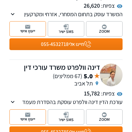
צפיות:
26,620
המשרד עוסק בתחום המסחרי, אזרחי ומקרקעין
ומספק כבר למעלה מ-23 שנה ייצוג משפטי
ללקוחות עסקיים ופרטיים. למשרד סניפים בתל
ייעוץ אישי
ZOOM
SMS ישיר
אביב וברחובות.
חייגו אלי
055-4532718
דינה וולפרט משרד עורכי דין
5.0
(67 ממליצים)
תל אביב
צפיות:
15,782
עורכת הדין דינה וולפרט עוסקת בהסדרת מעמד
אזרחי בישראל, לרבות ייצוג בהליכי ערר על
החלטות משרד הפנים, אזרחות ישראלית, הסדרת
ייעוץ אישי
ZOOM
SMS ישיר
מעמד לבן זוג זר, אשרת עולה, אשרת ביקור, היתרי
עבודה ועוד.