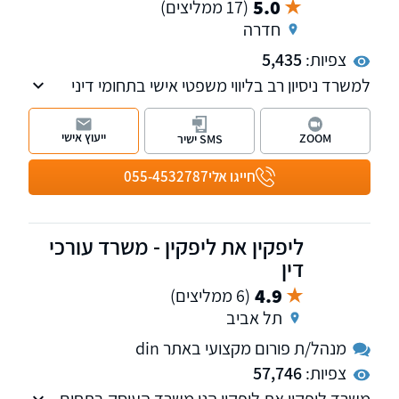
5.0
(17 ממליצים)
חדרה
צפיות:
5,435
למשרד ניסיון רב בליווי משפטי אישי בתחומי דיני
עבודה, הסדרת מעמד ואזרחות בישראל, תאונות
דרכים ועבודה, ועריכת חבילות משפטיות לגיל
ייעוץ אישי
ZOOM
SMS ישיר
השלישי צוואות, ירושות וייפוי כוח מתמשך ועוד.
חייגו אלי
055-4532787
ליפקין את ליפקין - משרד עורכי
דין
4.9
(6 ממליצים)
תל אביב
מנהל/ת פורום מקצועי באתר din
צפיות:
57,746
משרד ליפקין את ליפקין הנו משרד העוסק בתחום