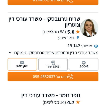
חייגו אלי
055-4532785
שרית טרנובסקי - משרד עורכי דין
ונוטריון
5.0
(88 ממליצים)
באר שבע
צפיות:
19,142
משרד עורכי הדין והנוטריון שרית טרנובסקי, ממוקם
בלב באר שבע ומעניק שירותים משפטיים בעברית,
רוסית ואנגלית. המשרד מנוהל על ידי עורכת הדין
ייעוץ אישי
ZOOM
SMS ישיר
והנוטריון שרית טרנובסקי ומעניק שירותים משפטיים
תוך הקפדה על איכות, מקצועיות ויחס אישי ללא
חייגו אלי
055-4532837
פשרות לכל לקוח.
נופר זומר - משרד עורכי דין
4.7
(14 ממליצים)