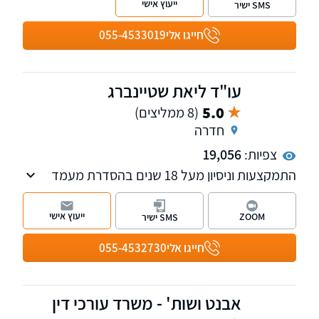
ייעוץ אישי
SMS ישיר
חייגו אלי
055-4533019
עו"ד ליאת שטיינברג
5.0
(8 ממליצים)
חדרה
צפיות:
19,056
התמקצעות וניסיון מעל 18 שנים בהסדרת מעמד
בישראל: נישואין, בני זוג ללא נישואין, טעמים
הומניטריים, אלמנות אזרחים ישראליים, בני
ייעוץ אישי
ZOOM
SMS ישיר
משפחה מחו"ל מסורבי כניסה.
חייגו אלי
055-4532730
אבנט ושות' - משרד עורכי דין