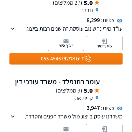
5.0
(27 ממליצים)
חדרה
צפיות:
8,299
עו"ד מירי נחשונוב עוסקת זה שנים רבות בייצוג
לקוחות מול משרד הפנים - רשות האוכלוסין
וההגירה, ומביאה עמה ידע משפטי מעמיק, ניסיון
ייעוץ אישי
SMS ישיר
רב שנים ויכולת מוכחת להתמודדות עם חסמים
בירוקרטיים מורכבים.
חייגו אלי
055-4546792
עומר רוזנפלד - משרד עורכי דין
5.0
(9 ממליצים)
קרית אונו
צפיות:
3,947
משרדנו עוסק בייצוג מול משרד הפנים והסדרת
מעמד בישראל, דיני עבודה וכן הנפקה והשבה של
רישיונות נשק.