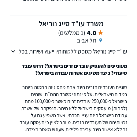
בקריית הממשלה בתל אביב בקומת הכניסה
ומעניק שירותים במגוון תחומים עם דגש על הסדרת
מעמד בישראל
משרד עו"ד סייג נוריאל
4.0
(1 ממליצים)
תל אביב
עו"ד סייג נוריאל מספק ללקוחותיו ייעוץ ושירות בכל
הקשור לעולם המקרקעין, משפחה לרבות גירושין
וצוואה ומשפט מינהלי.
מעוניינים להעסיק עובדים זרים בישראל? דרוש עובד
סיעודי? כיצד משיגים אשרות עבודה בישראל?
סוגיית העובדים הזרים הינה אחת מהסוגיות החמות ביותר
במדיה הישראלית. על פי נתוני משרד התמ"ת, שוהים
בישראל כ-250,000 עובדים זרים כאשר כ-100,000 מהם
(לפחות) מועסקים בישראל ללא היתר. הנפקתה של אשרת
עבודה בישראל הינה עניין הכרחי, אשר משפיע גם על
זכויותיהם של העובדים הזרים. מיותר לציין כי העסקת עובד
זר ללא אישור הינה עבירה פלילית שעונש מאסר בצידה.