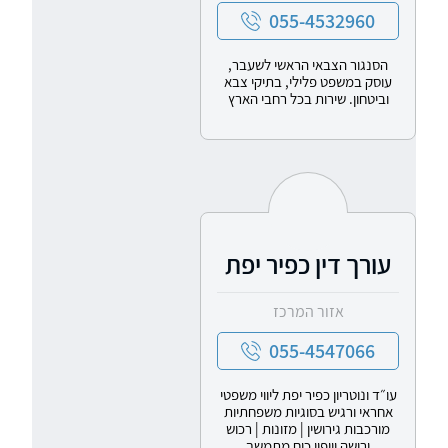
055-4532960
הסנגור הצבאי הראשי לשעבר,
עוסק במשפט פלילי, בתיקי צבא
וביטחון. שירות בכל רחבי הארץ
עורך דין כפיר יפת
אזור המרכז
055-4547066
עו״ד ונוטריון כפיר יפת ליווי משפטי
אחראי ורגיש בסוגיות משפחתיות
מורכבות גירושין | מזונות | רכוש
ירושה וייפוי כוח מתמשך