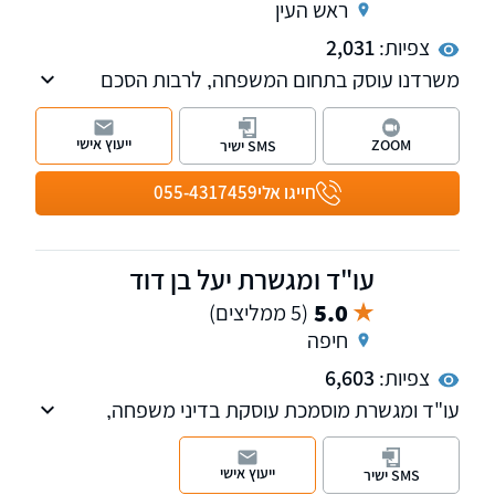
ראש העין
צפיות:
2,031
משרדנו עוסק בתחום המשפחה, לרבות הסכם
גירושים, מזונות, אפוטרופסות, דיני הגירה הסדרת
מעמד ומשפט מנהלי. למשרד שלוחות בפתח
ייעוץ אישי
ZOOM
SMS ישיר
תקווה ובראש העין.
חייגו אלי
055-4317459
עו"ד ומגשרת יעל בן דוד
5.0
(5 ממליצים)
חיפה
צפיות:
6,603
עו"ד ומגשרת מוסמכת עוסקת בדיני משפחה,
גירושין, צואות, ירושות, מקרקעין ונדל"ן, הגירה
ומעמד בישראל.
ייעוץ אישי
SMS ישיר
המשרד מעניק מענה אישי, מקצועי ויעיל לכל לקוח