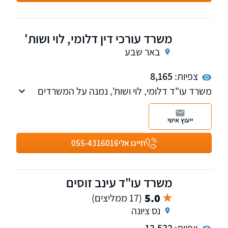
ומתן פתרונות משפטיים מדויקים, המבוססים על
ניסיון רב והתנהלות אחראית ושקולה.
משרד עורכי דין דלומי, לוי ושות'
באר שבע
צפיות:
8,165
משרד עו"ד דלומי, לוי ושות', נמנה על המשרדים
הבולטים והמובילים בתחומם באזור הדרום
ייעוץ אישי
חייגו אלי
055-4316016
משרד עו"ד עינב זוסים
5.0
(17 ממליצים)
נס ציונה