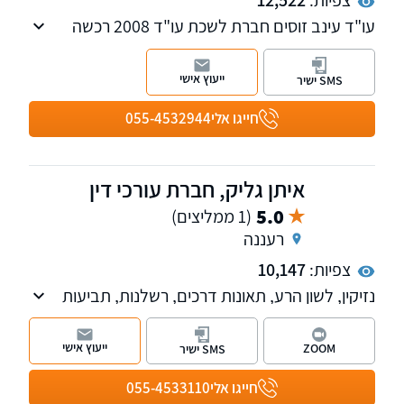
צפיות:
12,522
עו"ד עינב זוסים חברת לשכת עו"ד 2008 רכשה
נסיון רב במגוון תחומי המשפט האזרחי בדגש על
נושא דיני עבודה, ייצוג מעסיקים ועובדים, דיני
ייעוץ אישי
SMS ישיר
משפחה, מסחרי וזכויות יוצרים. מקבלת לקוחות
בנס ציונה ובאשקלון, בנושא ייפוי כוח מתמשך
חייגו אלי
055-4532944
וצוואות אפשרות להגיע לבית הלקוח
איתן גליק, חברת עורכי דין
5.0
(1 ממליצים)
רעננה
צפיות:
10,147
נזיקין, לשון הרע, תאונות דרכים, רשלנות, תביעות
ביטוח, תאונות עבודה, דיני עבודה, אזרחי-מסחרי.
ייעוץ אישי
ZOOM
SMS ישיר
חייגו אלי
055-4533110