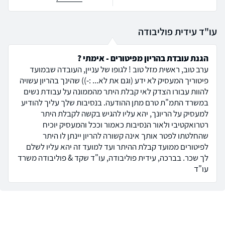
עו"ד עידית פוליבודה
הגנת עובדת בהריון מפיטורים - אימתי ?
ערב טוב, ראשית מזל טוב ! לגופו של עניין, העובדה שבמועד
פיטוריך המעסיק לא ידע (וגם את לא... :-)) שהינך בהריון עשויה
להוות עבורו הצדק לאי קבלת היתר מהממונה על עבודת נשים
במשרד התמ"ת טרם מתן ההודעה. בנסיבות שלך עליך להודיע
למעסיק על הריונך, יהא עליו להגיש בקשה לקבלת היתר
רטרואקטיבי ולאור הנסיבות כאמור וככל והמעסיק יוכיח
שהחלטתו לפטר אותך אינה קשורה להריון יינתן לו היתר
לפיטורים ממועד קבלת ההיתר ועד למועד זה יהא עליו לשלם
לך שכר. בברכה, עידית פוליבודה, עו"ד שקד & פוליבודה משרד
עו"ד