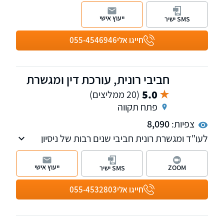
דיני המס ודיני עבודה בפרט, מתבטא במתן
פתרונות יעילים בסוגיות מורכבות המאפשר מתן
ייעוץ אישי
SMS ישיר
פתרון כולל ונרחב ללקוחותינו.
חייגו אלי
055-4546946
חביבי רונית, עורכת דין ומגשרת
5.0
(20 ממליצים)
פתח תקווה
צפיות:
8,090
לעו"ד ומגשרת רונית חביבי שנים רבות של ניסיון
מעשי בדיני העבודה וניסיון עשיר של למעלה
מעשור בתחום דיני המשפחה והגירושין
ייעוץ אישי
ZOOM
SMS ישיר
חייגו אלי
055-4532803