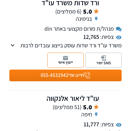
ורד שדות משרד עו"ד
5.0
(6 ממליצים)
בנימינה
מנהל/ת פורום מקצועי באתר din
צפיות:
12,765
משרד עו"ד ורד שדות עוסק בייצוג עובדים לרבות
קבוצות עובדים גדולות בדיני עבודה, אפליה
בעבודה, הטרדה מינית, זכויות אדם, עובדים זרים,
ייעוץ אישי
SMS ישיר
פירוק חברות מטעם עובדים.
חייגו אלי
055-4532942
עו"ד ליאור אלנקווה
5.0
(51 ממליצים)
חיפה
צפיות:
11,777