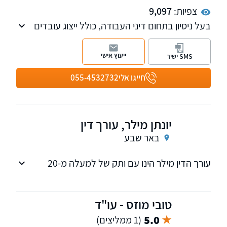
צפיות:
9,097
בעל ניסיון בתחום דיני העבודה, כולל ייצוג עובדים
ומעבידים בבתי הדין לעבודה, כולל בהליכי צווי
מניעה ובהליכי שימוע, ייצוג ארגוני עובדים בהליכי
ייעוץ אישי
SMS ישיר
פרט וסכסוכים קיבוציים.
חייגו אלי
055-4532732
יונתן מילר, עורך דין
באר שבע
עורך הדין מילר הינו עם ותק של למעלה מ-20
שנות ניסיון, בדגש על דיני עבודה
טובי מוזס - עו"ד
5.0
(1 ממליצים)