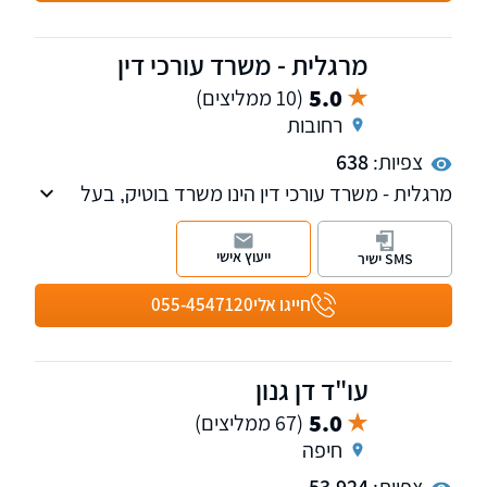
מרגלית - משרד עורכי דין
5.0
(10 ממליצים)
רחובות
צפיות:
638
מרגלית - משרד עורכי דין הינו משרד בוטיק, בעל
ניסיון עשיר בתחומי משפט שונים. מעניק ייעוץ וליווי
משפטי מקיף ומקצועי במטרה לספק ללקוחותיו
ייעוץ אישי
SMS ישיר
פתרונות משפטיים מותאמים ויצירתיים תוך מתן
דגש על יחס אישי וליווי צמוד לכל אורך הדרך.
חייגו אלי
055-4547120
עו"ד דן גנון
5.0
(67 ממליצים)
חיפה
צפיות:
53,924