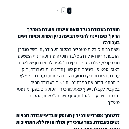
הדין לילך סנג'רו, המחויבות שלנו היא אליכם. אנו
2
1
משלבים אמינות, מקצועיות ומסירות בלתי
מתפשרת כדי להבטיח שהאינטרסים של לקוחותינו
נשמרים.
הופלת בעבודה בגלל שאת אישה? פוטרת במהלך
הריון? מעוניינת להגיש תביעה בגין הפרת זכויות נשים
בעבודה?
נשים רבות סובלות מאפליה במקום העבודה, הן בשל מגדרן
והן בעת הריון ואו לידה. מלבד חוקי היסוד ועקרונות המשפט
הדמוקרטי, ישנם מספר חוקים הנוגעים לזכויותיהן של נשים
באופן ספציפי וביניהם חוק שוויון הזדמנויות בעבודה, חוק
עבודת נשים והחוק למניעת הטרדה מינית בעבודה. מומלץ
כי ההתמודדות עם הפרת זכויות נשים בעבודה תהיה
במקביל לקבלת ייעוץ מאת עורכי דין העוסקים בענף משפטי
זה מחד, ויודעים להפנות אוזן קשבת לנסיבות המקרה
מאידך.
לרשותך משרדי עורכי דין העוסקים בדיני עבודה וזכויות
נשים בעבודה. בחר עורכי דין ושלח פניה ללא התחייבות
מצדך או מצד עורך הדין.