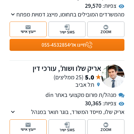
צפיות:
29,570
מהמשרדים המובילים בתחומו, מייצג דמויות מפתח
בתקשורת ובטלוויזיה. המשרד מספק שרות
בנושאים: דיני משפחה, עבודה, מקרקעין, קיניין
ייעוץ אישי
ZOOM
SMS ישיר
רוחני ומסחרי
חייגו אלי
055-4532854
אריק שלו ושות', עורכי דין
5.0
(25 ממליצים)
תל אביב
מנהל/ת פורום מקצועי באתר din
צפיות:
30,365
אריק שלו, מייסד המשרד, בוגר תואר במנהל
עסקים במימון בהצטיינות ותואר שני מאוניברסיטת
תל אביב, עוסק בנזיקין ודיני העבודה, טיפול
ייעוץ אישי
ZOOM
SMS ישיר
בתאונות עבודה, תאונות דרכים, רשלנות רפואית,