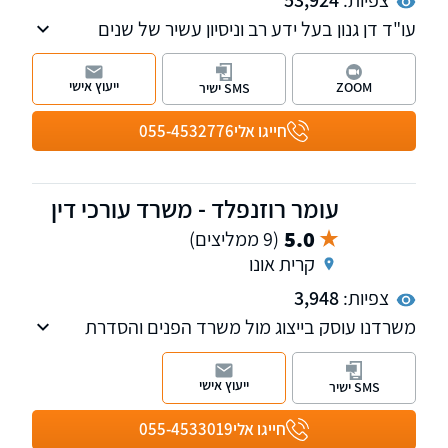
עו"ד דן גנון בעל ידע רב וניסיון עשיר של שנים
רבות. עבד בעבר בבית הדין לעבודה בחיפה ועוסק
אך ורק בתביעות מתחום הביטוח הלאומי, נזקי גוף
ייעוץ אישי
ZOOM
SMS ישיר
ודיני עבודה.
חייגו אלי
055-4532776
עומר רוזנפלד - משרד עורכי דין
5.0
(9 ממליצים)
קרית אונו
צפיות:
3,948
משרדנו עוסק בייצוג מול משרד הפנים והסדרת
מעמד בישראל, דיני עבודה וכן הנפקה והשבה של
רישיונות נשק.
ייעוץ אישי
SMS ישיר
חייגו אלי
055-4533019