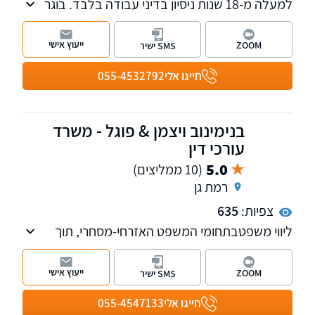
למעלה מ-18 שנות ניסיון בדיני עבודה בלבד. בוגר
LL.B במשפטים ו-B.A בפסיכולוגיה אוניברסיטת
חיפה חבר בוועדת בית הדין לעבודה - חיפה
ייעוץ אישי
ZOOM
SMS ישיר
בפורום דיני עבודה בלשכת עורכי הדין.
חייגו אלי
055-4532792
בנימינוב ויצמן & פוגל - משרד
עורכי דין
5.0
(10 ממליצים)
רמת גן
צפיות:
635
ליווי משפטבתחומי המשפט האזרחי-מסחרי, תוך
הקפדה על מקצועיות, דיסקרטיות ושירות מותאם
אישית.
ייעוץ אישי
ZOOM
SMS ישיר
המשרד מייצג לקוחות פרטיים, מוסדיים ותאגידים
כאחד, ופועל מתוך מחויבות להבנת צורכי הלקוח
חייגו אלי
055-4547133