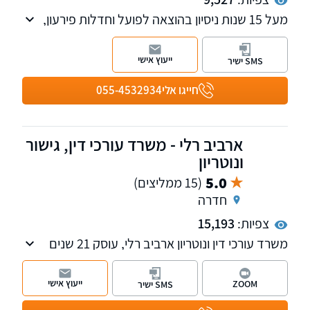
מעל 15 שנות ניסיון בהוצאה לפועל וחדלות פירעון,
פירוק חברות ומיצוי זכויות עובדים בפירוק חברה,
צוואות וירושות לרבות התנגדויות, גירושין, מזונות
ייעוץ אישי
SMS ישיר
וייפוי כוח מתמשך, נזיקין ומשפט מסחרי. שלוחות
בחדרה ובני ברק.
חייגו אלי
055-4532934
ארביב רלי - משרד עורכי דין, גישור
ונוטריון
5.0
(15 ממליצים)
חדרה
צפיות:
15,193
משרד עורכי דין ונוטריון ארביב רלי, עוסק 21 שנים
בתחומי המשפט המסחרי, דיני עבודה ושירותי
נוטריון.
ייעוץ אישי
ZOOM
SMS ישיר