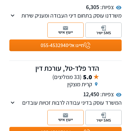
צפיות:
6,305
משרדנו עוסק בתחום דיני העבודה ומעניק שירות
כולל למעסיקים ולעובדים בכל קשת התחומים
הרחבה של דיני העבודה בישראל.
ייעוץ אישי
SMS ישיר
חייגו אלי
055-4532940
הדר פלד-טל, עורכת דין
5.0
(33 ממליצים)
קרית מוצקין
צפיות:
12,450
המשרד עוסק בדיני עבודה לרבות זכויות עובדים
וייעוץ שוטף למעסיקים.
ייעוץ אישי
SMS ישיר