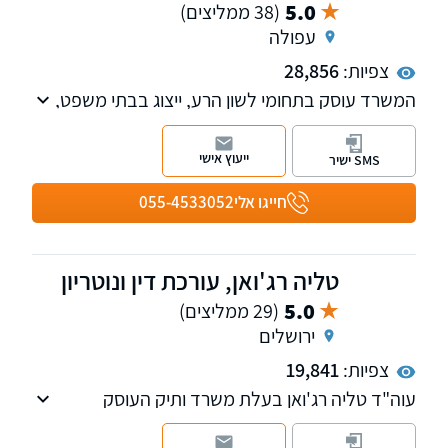
5.0
(38 ממליצים)
עפולה
צפיות:
28,856
המשרד עוסק בתחומי לשון הרע, ייצוג בבתי משפט,
שירותי נוטריון ואזרחות זרה.
ייעוץ אישי
SMS ישיר
חייגו אלי
055-4533052
טליה רג'ואן, עורכת דין ונוטריון
5.0
(29 ממליצים)
ירושלים
צפיות:
19,841
עוה"ד טליה רג'ואן בעלת משרד ותיק העוסק
בתחום דיני העבודה, ביטוח לאומי וקרנות פנסיה
וייעוץ לגיל השלישי. למשרדנו סניפים בירושלים