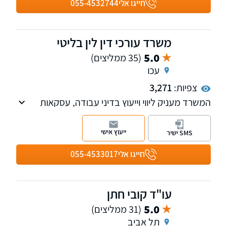
חייגו אלי
055-4532744
משרד עורכי דין לין בליטי
5.0
(35 ממליצים)
עכו
צפיות:
3,271
המשרד מעניק ליווי וייעוץ בדיני עבודה, עסקאות
במרקרעין, עריכת הסכמים- צוואת, ירושות וייפוי כוח
מתמשך
ייעוץ אישי
SMS ישיר
חייגו אלי
055-4533017
עו"ד קובי חתן
5.0
(31 ממליצים)
תל אביב