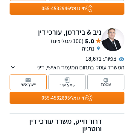
קצין תגמולים, ייצוג עובדים ומעסיקים בשלל
חייגו אלי
055-4532946
הערכאות הרלוונטיות בתביעות שכר וזכויות
סוציאליות וכו'.
ניב & בידרמן, עורכי דין
5.0
(106 ממליצים)
נתניה
צפיות:
18,671
המשרד עוסק בתחום המעמד האישי, דיני
המשפחה, סכסוכי ירושה וגירושין, לרבות ייצוג בבית
המשפט לענייני משפחה ובבית הדין רבני. בנוסף
ייעוץ אישי
ZOOM
SMS ישיר
במשרד מחלקות העוסקות בתחום הנזיקין ודיני
העבודה. למשרד שלוחות ברמת גן, ראשון לציון
חייגו אלי
055-4532895
ונתניה.
דרור חייק, משרד עורכי דין
ונוטריון