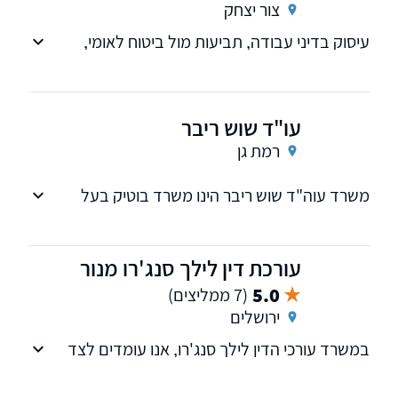
צור יצחק
עיסוק בדיני עבודה, תביעות מול ביטוח לאומי,
פשיטות רגל ודיני משפחה
עו"ד שוש ריבר
רמת גן
משרד עוה"ד שוש ריבר הינו משרד בוטיק בעל
ניסיון של 22 שנים העוסק מזה שנים רבות בתחום
המשפט האזרחי מסחרי, הוא מייצג לקוחות פרטיים
כמו גם תאגידים גדולים בישראל, לרבות בנקים
עורכת דין לילך סנג'רו מנור
5.0
(7 ממליצים)
ירושלים
במשרד עורכי הדין לילך סנג'רו, אנו עומדים לצד
לקוחותינו בנושאי דיני עבודה, מחיקת חובות וקשת
רחבה של תחומי המשפט האזרחי. במשרד עורכי