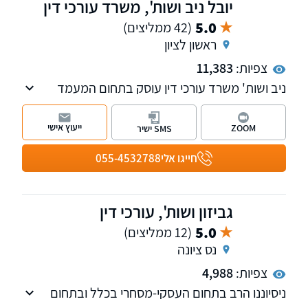
יובל ניב ושות', משרד עורכי דין
5.0
(42 ממליצים)
ראשון לציון
צפיות:
11,383
ניב ושות' משרד עורכי דין עוסק בתחום המעמד
האישי ודיני המשפחה והירושה. בנוסף, במשרד
מחלקות העוסקות בדיני עבודה ונזיקין. למשרד
ייעוץ אישי
ZOOM
SMS ישיר
שלוחות ברמת גן, ראשון לציון ונתניה.
חייגו אלי
055-4532788
גביזון ושות', עורכי דין
5.0
(12 ממליצים)
נס ציונה
צפיות:
4,988
ניסיוננו הרב בתחום העסקי-מסחרי בכלל ובתחום