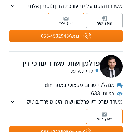
משרדנו הוקם על ידי עורכת הדין ונוטריון אלודי
קלימי-גורן בשנת 2019 לאחר שצברה ניסיון של
שנים באחד מהמשרדים המובילים בתחום
ייעוץ אישי
SMS ישיר
המקרקעין.
משרדנו עוסק גם בנושא אזרחות צרפתית.
חייגו אלי
055-4532948
פרלמן ושות' משרד עורכי דין
קרית אתא
מנהל/ת פורום מקצועי באתר din
צפיות:
633
משרד עורכי דין פרלמן ושות' הינו משרד בוטיק
מוביל, העוסק במגוון רחב של תחומי המשפט
האזרחי-מסחרי, ומעניק שירותים משפטיים
ייעוץ אישי
מקצועיים, יצירתיים ומותאמים אישית לחברות,
עמותות ולקוחות פרטיים. המשרד חרט על דגלו
חייגו אלי
055-4317505