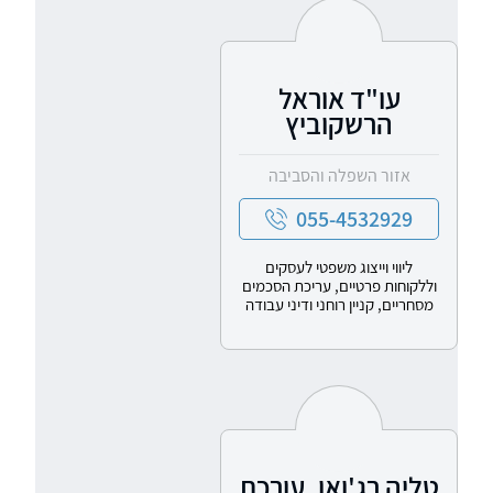
עו"ד אוראל
הרשקוביץ
אזור השפלה והסביבה
055-4532929
ליווי וייצוג משפטי לעסקים
וללקוחות פרטיים, עריכת הסכמים
מסחריים, קניין רוחני ודיני עבודה
טליה רג'ואן, עורכת