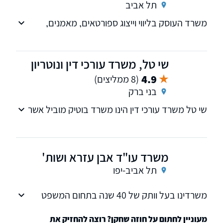
תל אביב
משרד העוסק בליווי וייצוג ספורטאים, מאמנים,
סוכני שחקנים בכל סוגיות עולם משפט הספורט.
שי טל, משרד עורכי דין ונוטריון
4.9
(8 ממליצים)
בני ברק
שי טל משרד עורכי דין הינו משרד בוטיק מוביל אשר
נוסד בשנת 2008 ומתמקצע בדיני עבודה ודיני
ספורט.
משרד עו"ד אבן עזרא ושות'
תל אביב-יפו
משרדינו בעל וותק של 40 שנה בתחום המשפט
וניסיון רב בניהול תיקים בתחום דיני הספורט,
מקרקעין נדל"ן ודיני עבודה.
מעוניין לחתום על חוזה שחקן? רוצה להחזיק את