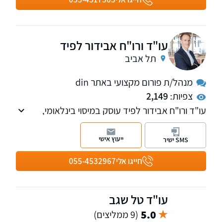
מצוינות, שקיפות ומחויבות עמוקה לכל לקוח,
במטרה להשיג את התוצאות המשפטיות המיטביות.
עו"ד ורו"ח אבידור לפיד
תל אביב
מנהל/ת פורום מקצועי באתר din
צפיות:
2,149
עו"ד ורו"ח אבידור לפיד עוסק במיסוי בינלאומי,
ניהול הון משפחתי וליווי ספורטאים, ומספק פתרונות
משפטיים ועסקיים ללקוחותיו בזכות ניסיונו העשיר
ייעוץ אישי
SMS ישיר
בפירמות המובילות בישראל.
חייגו אלי
055-4532967
עו"ד טל שגב
5.0
(9 ממליצים)