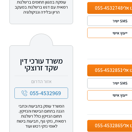
עוסקת במגוון תחומים ברשלנות
רפואית עם דגש ברשלנות במעקב
ו אלי
055-4532748
הריון ובלידה וגניקולוגיה
SMS ישיר
ייעוץ אישי
משרד עורכי דין
שקד זרוצקי
ו אלי
055-4532851
אזור הדרום
SMS ישיר
055-4532969
ייעוץ אישי
המשרד עוסק בתביעות וכתבי
הגנה בתחום הביטוח והנזיקין.
תחום הנזיקין כולל רשלנות
רפואית, נזקי גוף, תביעות ביטוח
ו אלי
055-4532865
לאומי נזקי רכוש ועוד