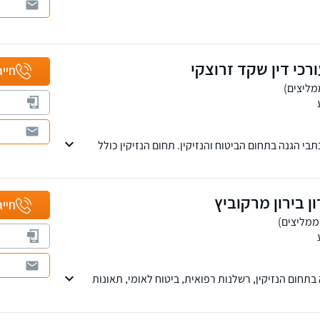
רשלנות רפואית, נכי צה"ל ותאונות דרכים.
יפים של המשרד ברחבי הארץ: בחיפה, ראש פינה, טבריה, עפולה,
ות, ירושלים, אשדוד, באר שבע ואילת. למי שמעוניין,
קים גם בטלפון.
כי דין שקד זרוצקי
חייג
י הגנה בתחום הביטוח והנזיקין. תחום הנזיקין כולל
 תביעות ביטוח לאומי נזקי רכוש ועוד.
ן בירון מרקוביץ
חייג
נוטריון מזה 28 שנה בתחום הנזיקין, רשלנות רפואית, ביטוח לאומי, תאונות
ן בהשכלתו.