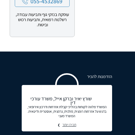
055-4532869
עוסקת בנזקי גוף ותביעות עבודה,
רשלנות רפואית, ותביעות רכוש
וביטוח.
הזדמנות להכיר
שורץ יאיר וברקן אייל, משרד עורכי
דין
המשרד מלווה לקוחות בהליכי קבלת אזרחות ודרכון אירופאי,
בדגש על אזרחות רומנית, פולנית, גרמנית, אוסטרית וליטאית.
המשרד מעני
תכירו יותר