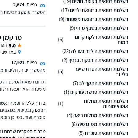
רשלנות רפואית בקופת חולים
(19)
צפיות:
2,674
רשלנות רפואית ברפואת ילדים
(17)
המשרד עוסק בתביעות רשל
רשלנות רפואית ברפואת משפחה
(9)
רשלנות רפואית בשבץ מוחי
(9)
מרקמן ט
רשלנות רפואית דלקת קרום
(6)
המוח
5.0
(65 ממליצים)
רשלנות רפואית הולדה בעוולה
(22)
באר שבע
רשלנות רפואית הידבקות בנגיף
(2)
צפיות:
17,921
רשלנות רפואית הסרת שיער
מהמשרדים הגדולים והמובי
(5)
בלייזר
ממס, רשלנות רפואית, נכי
תחום רפואת המשפחה כולל
למשרד סניפים בפריסה אר
רשלנות רפואית התקף לב
(7)
ירושלים, תל-אביב, פתח תק
משפחה הוא רופא הרשום
רשלנות רפואית טרשת עורקים
(1)
מאפשרים פתיחת תיקים ב
רשלנות רפואית מחלות
בדרך כלל הרופא הראשון 
(1)
אוטואימוניות
רפואה, ובטיפול במצבים נ
רשלנות רפואית מחלות ריאה
(4)
סוכרת ועוד. כמו כן רופ
רשלנות רפואית ממוגרפיה
(8)
מרבית המקרים שבהם נתב
רשלנות רפואית סוכרת
(5)