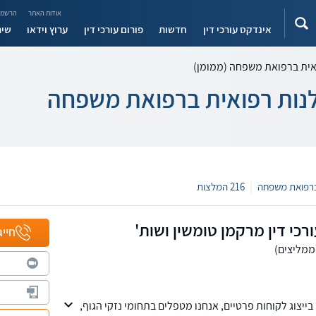
אודות האתר
הרשמה
אינדקס עורכי דין
חדשות
פורום עורכי דין
ערוץ וידאו
שיר
ואית ברפואת משפחה (ממומן)
שלנות רפואית ברפואת משפחה
|
216 המלצות
כי דין מרקמן טומשין ושות'
חייג
יצוג לקוחות פרטיים, אנחנו מטפלים בתחומי נזקי הגוף,