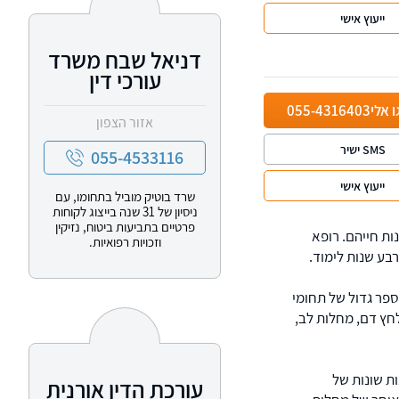
ייעוץ אישי
דניאל שבח משרד
עורכי דין
ו אלי
055-4316403
אזור הצפון
SMS ישיר
055-4533116
ייעוץ אישי
שרד בוטיק מוביל בתחומו, עם
ניסיון של 31 שנה בייצוג לקוחות
פרטיים בתביעות ביטוח, נזיקין
ות חייהם. רופא
וזכויות רפואיות.
ע שנות לימוד.
ספר גדול של תחומי
לחץ דם, מחלות לב,
ת שונות של
עורכת הדין אורנית