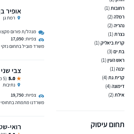
רחובות
(1)
אופיר בן
רמלה
(2)
רמת גן
נהריה
(2)
מנהל/ת פורום מקצועי 
נצרת
(1)
צפיות:
17,050
קרית ביאליק
(1)
משרד מוביל בתחום נזקי ה
בת ים
(3)
מימוש זכויות ותביעות בי
משפחה וילדים באתר.
ראש העין
(1)
יבנה
(1)
צבי שני 
קרית גת
(4)
5.0
(5 ממליצים)
נתיבות
דימונה
(4)
אילת
(2)
צפיות:
19,750
משרדנו מתמחה בתחומי רש
וקיבוצים, מקרקעין, צוואו
תחום עיסוק
רואי-שט