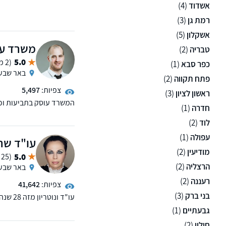
ביטוח לאומי, פטור ממס, 
אשדוד
(4)
לרשותכם 11 סנ
רמת גן
(3)
פתח תקווה, תל אביב, רחוב
אנחנו מאפשרים פתיחת תי
אשקלון
(5)
משרד עור
טבריה
(2)
5.0
(2 ממליצים)
כפר סבא
(1)
באר שבע
פתח תקווה
(2)
צפיות:
5,497
ראשון לציון
(3)
המשרד עוסק בתביעות וכתב
חדרה
(1)
רשלנות רפואית, נזקי גוף,
לוד
(2)
עפולה
(1)
עו"ד שרו
מודיעין
(2)
5.0
(25 ממליצים)
הרצליה
(2)
באר שבע
רעננה
(2)
צפיות:
41,642
בני ברק
(3)
עו"ד ו
דרכים ועבודה. המשרד מונה 6 עורכי-דין, ביניהם רופא שהינו עורך די
גבעתיים
(1)
חולון
(2)