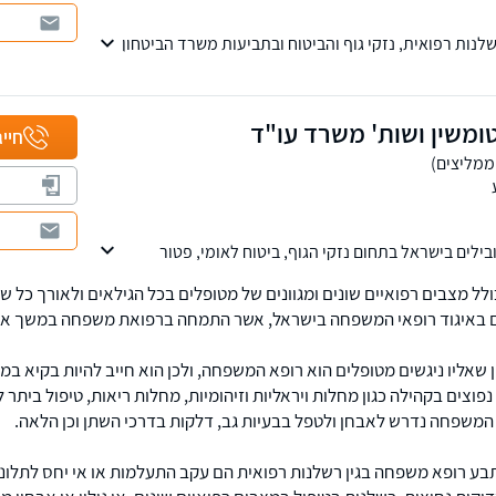
נות רפואית, נזקי גוף והביטוח ובתביעות משרד הביטחון
ומשין ושות' משרד עו"ד
חייג
לים בישראל בתחום נזקי הגוף, ביטוח לאומי, פטור
 צה"ל ותאונות דרכים.
 מצבים רפואיים שונים ומגוונים של מטופלים בכל הגילאים ולאורך כל שנ
צית, ובהם סניפים בבאר שבע, אשדוד, רחובות, אילת,
ווה, ראש פינה, טבריה, עפולה וחיפה. למי שמעוניין אנו
 באיגוד רופאי המשפחה בישראל, אשר התמחה ברפואת משפחה במשך ארב
טלפון.
שאליו ניגשים מטופלים הוא רופא המשפחה, ולכן הוא חייב להיות בקיא במ
פוצים בקהילה כגון מחלות ויראליות וזיהומיות, מחלות ריאות, טיפול ביתר 
א המשפחה נדרש לאבחן ולטפל בבעיות גב, דלקות בדרכי השתן וכן הלאה.
ע רופא משפחה בגין רשלנות רפואית הם עקב התעלמות או אי יחס לתלונו