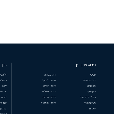
חיפוש עורך דין
עורך ד
פלילי
דיני עבודה
תל אבי
דיני משפחה
הוצאה לפועל
ירושלים
תעבורה
דוברי רוסית
חיפה
נזקי גוף
דוברי אנגלית
באר שב
רשלנות רפואית
דוברי ערבית
נתניה
פשיטת רגל
דוברי צרפתית
אשדוד
מיסים
רמת גן