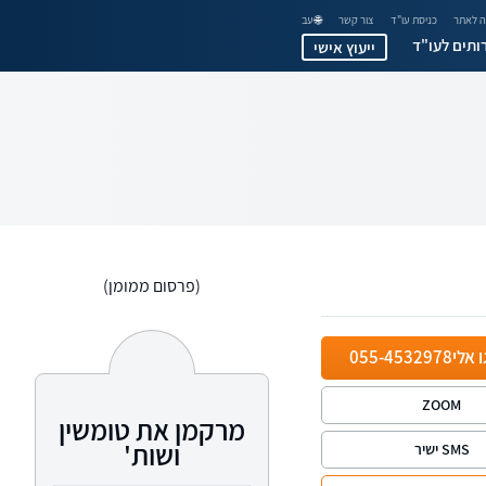
 לאתר
כניסת עו"ד
צור קשר
🌐 עב
ותים לעו"ד
ייעוץ אישי
(פרסום ממומן)
ו אלי
055-4532978
ZOOM
מרקמן את טומשין
ושות'
SMS ישיר