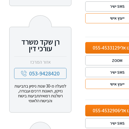
SMS ישיר
ייעוץ אישי
רן שקד משרד
עורכי דין
ו אלי
055-4533129
ZOOM
אזור המרכז
053-9428420
SMS ישיר
ייעוץ אישי
למעלה מ-30 שנות ניסיון בתביעות
נזיקין, תאונות דרכים ועבודה,
רשלנות רפואיתתביעות ביטוח
והביטוח הלאומי
ו אלי
055-4532906
SMS ישיר