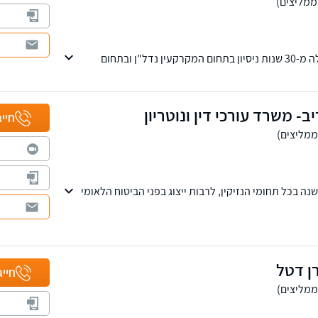
משרד עורכי דין עם למעלה מ-30 שנות ניסיון בתחום המקרקעין נדל"ן ובתחום
לך שנותיו תביעות גדולות ומשמעותיות בתחום הנזיקין,
ואית, נזקי גוף ותביעות ביטוח.
יב- משרד עורכי דין ונוטריון
חייג
משרדנו ניסיון של כ- 20 שנה בכל תחומי הנזיקין, לרבות ייצוג בפני הביטוח הלאומי
יתנים שירותים משפטיים בתחומים עריכת צוואות, ייפוי
למשרדנו שלוחות בצפון ובמרכז הארץ.
ן דטל
חייג