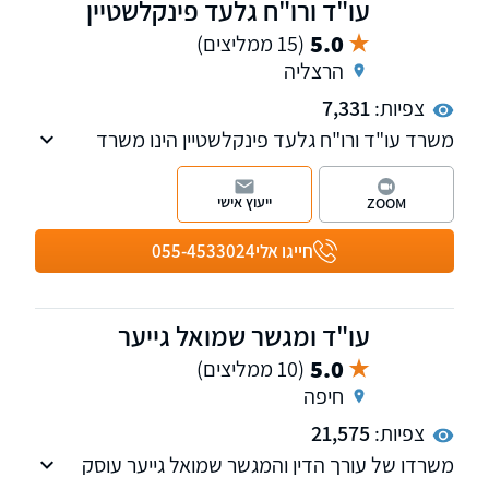
עו"ד ורו"ח גלעד פינקלשטיין
5.0
(15 ממליצים)
הרצליה
צפיות:
7,331
משרד עו"ד ורו"ח גלעד פינקלשטיין הינו משרד
בוטיק המלווה עסקים בכל היבטי המשפט המסחרי.
הכשרתו של עו"ד פינקלשטיין מחברת בין משפט
ייעוץ אישי
ZOOM
לפיננסים, תוך שילוב אסטרטגיות חשבונאיות
והערכות שווי בייעוץ המשפטי. בפגישת ייעוץ קצרה
חייגו אלי
055-4533024
תוכלו להתרשם.
עו"ד ומגשר שמואל גייער
5.0
(10 ממליצים)
חיפה
צפיות:
21,575
משרדו של עורך הדין והמגשר שמואל גייער עוסק