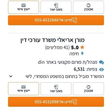
במגוון תחומים ובהם מקרקעין, ירושות, משפט
מסחרי, משפט בינלאומי וצוואות.
ייעוץ אישי
ZOOM
SMS ישיר
עורך הדין והמגשר שמואל גייער הוא בעל תואר שני
חייגו אלי
055-4532846
במשפט עסקי באסיה ומשרדיו ממוקמים בחיפה
ובקריית טבעון.
מורן אריאלי משרד עורכי דין
5.0
(41 ממליצים)
חיפה
מנהל/ת פורום מקצועי באתר din
צפיות:
6,531
המשרד מוביל בתחום במשפט המסחרי, ליווי
חברות ועסקים, עמותות ולקוחות פרטיים, כולל
ליטיגציה מסחרית, מכרזים, חוזים, קניין רוחני
ייעוץ אישי
ZOOM
SMS ישיר
ומשפט אזרחי.
אנו מקפידים על שקיפות, נאמנות ומקצועיות.
חייגו אלי
055-4532998
למשרד שלוחות בצפון ובמרכז הארץ. ניתן לקיים