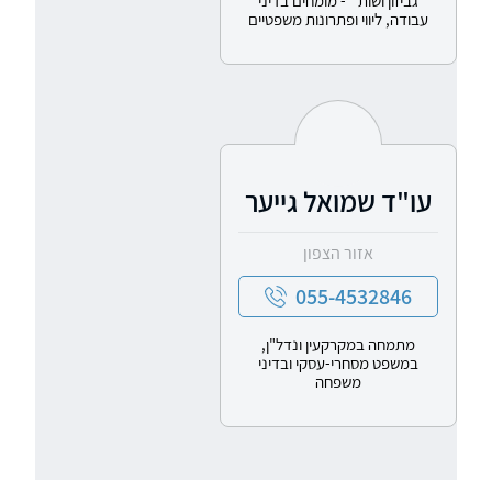
גביזון ושות` - מומחים בדיני
עבודה, ליווי ופתרונות משפטיים
עו"ד שמואל גייער
אזור הצפון
055-4532846
מתמחה במקרקעין ונדל"ן,
במשפט מסחרי-עסקי ובדיני
משפחה