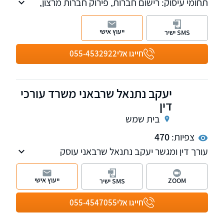
תחומי עיסוק: רישום חברות, פירוק חברות מרצון,
לרבות מתן פטור מתשלום חוב אגרות.
ייעוץ אישי
SMS ישיר
חייגו אלי
055-4532922
יעקב נתנאל שרבאני משרד עורכי
דין
בית שמש
צפיות:
470
עורך דין ומגשר יעקב נתנאל שרבאני עוסק
בתחומים: דיני משפחה, מקרקעין, בנקאות, חדלות
פירעון והוצאה לפועל.
ייעוץ אישי
ZOOM
SMS ישיר
חייגו אלי
055-4547055