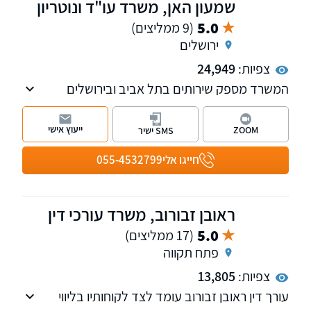
שמעון האן, משרד עו"ד ונוטריון
5.0
(9 ממליצים)
ירושלים
צפיות:
24,949
המשרד מספק שירותים בתל אביב ובירושלים
ועוסק במקרקעין, תביעות כספיות, משפט אזרחי
מסחרי, צוואות והסכמי יחסי ממון, הוצאה לפועל
ייעוץ אישי
ZOOM
SMS ישיר
ופשיטות רגל. בנוסף, המשרד
חייגו אלי
055-4532799
ראובן זבורוב, משרד עורכי דין
5.0
(17 ממליצים)
פתח תקווה
צפיות:
13,805
עורך דין ראובן זבורוב עומד לצד לקוחותיו בליווי