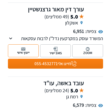
עורך דין מאור גרצנשטיין
5.0
(49 ממליצים)
אשקלון
צפיות:
6,951
המשרד עוסק במקרקעין נדל"ן לרבות עסקאות
מכר דירה, ליקויי בניה, סכסוכי שכנים וכו'. בנוסף
המשרד עוסק בדיני ירושות וצוואות. עו"ד מאור
ייעוץ אישי
ZOOM
SMS ישיר
גרצנשטיין בוגר תוכנית המצטיינים משפטים וכלכלה
באוניברסיטה העברית בירושלים. המשרד מקבל
חייגו אלי
055-4532771
לקוחות באשקלון, אשדוד באר שבע ותל אביב.
עובד באשה, עו"ד
5.0
(24 ממליצים)
רמת גן
צפיות:
6,579