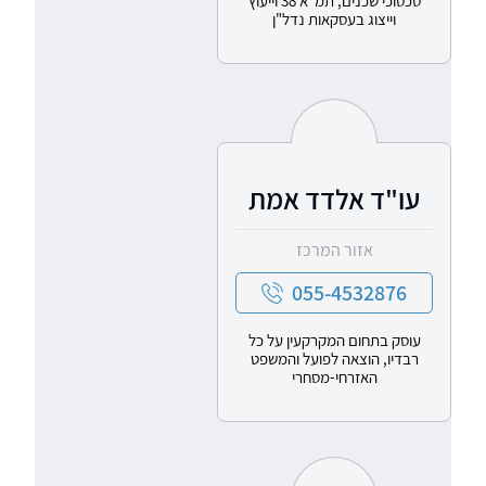
סכסוכי שכנים, תמ"א 38 וייעוץ
וייצוג בעסקאות נדל"ן
עו"ד אלדד אמת
אזור המרכז
055-4532876
עוסק בתחום המקרקעין על כל
רבדיו, הוצאה לפועל והמשפט
האזרחי-מסחרי