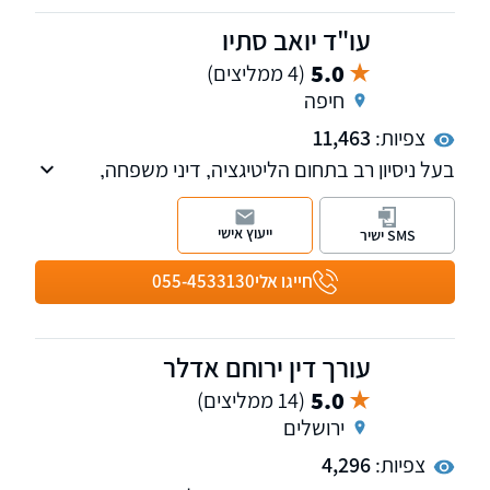
פגישת יעוץ אונליין
עו"ד יואב סתיו
5.0
(4 ממליצים)
חיפה
צפיות:
11,463
בעל ניסיון רב בתחום הליטיגציה, דיני משפחה,
סכסוכי ירושה, משפט מסחרי לרבות מקרקעין ודיני
חוזים, מופיע בכל הערכאות מזה למעלה מ-30
ייעוץ אישי
SMS ישיר
שנה.
חייגו אלי
055-4533130
עורך דין ירוחם אדלר
5.0
(14 ממליצים)
ירושלים
צפיות:
4,296