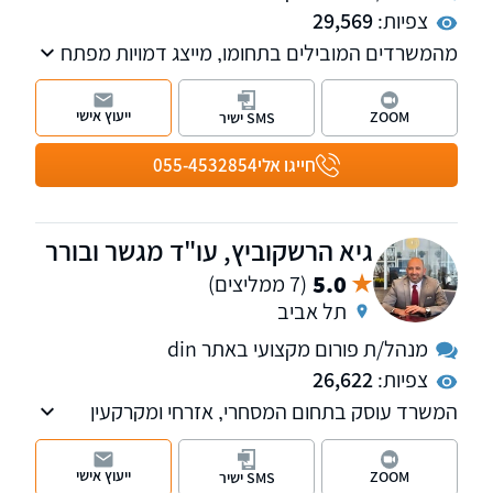
צפיות:
29,569
מהמשרדים המובילים בתחומו, מייצג דמויות מפתח
בתקשורת ובטלוויזיה. המשרד מספק שרות
בנושאים: דיני משפחה, עבודה, מקרקעין, קיניין
ייעוץ אישי
ZOOM
SMS ישיר
רוחני ומסחרי
חייגו אלי
055-4532854
גיא הרשקוביץ, עו"ד מגשר ובורר
5.0
(7 ממליצים)
תל אביב
מנהל/ת פורום מקצועי באתר din
צפיות:
26,622
המשרד עוסק בתחום המסחרי, אזרחי ומקרקעין
ומספק כבר למעלה מ-23 שנה ייצוג משפטי
ללקוחות עסקיים ופרטיים. למשרד סניפים בתל
ייעוץ אישי
ZOOM
SMS ישיר
אביב וברחובות.