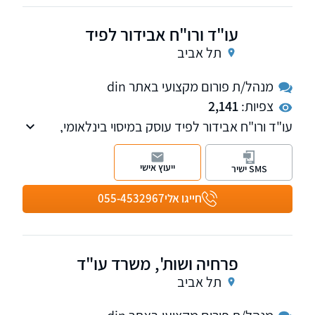
עו"ד ורו"ח אבידור לפיד
תל אביב
מנהל/ת פורום מקצועי באתר din
צפיות:
2,141
עו"ד ורו"ח אבידור לפיד עוסק במיסוי בינלאומי,
ניהול הון משפחתי וליווי ספורטאים, ומספק פתרונות
משפטיים ועסקיים ללקוחותיו בזכות ניסיונו העשיר
ייעוץ אישי
SMS ישיר
בפירמות המובילות בישראל.
חייגו אלי
055-4532967
פרחיה ושות', משרד עו"ד
תל אביב