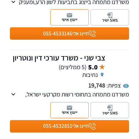
משרדנו מתמחה בייצוג בתביעות לשון הרע,ומעניק
שירותים משפטיים בתחום המשפט האזרחי-
מסחרי,
ייעוץ אישי
SMS ישיר
כולל ליווי וייעוץ שוטף לעסקים וחברות, עריכת ייפוי
כוח מתמשך, צוואות.
חייגו אלי
055-4533146
צבי שני - משרד עורכי דין ונוטריון
5.0
(5 ממליצים)
נתיבות
צפיות:
19,748
משרדנו מתמחה בתחומי רשות מקרקעי ישראל,
המגזר החקלאי, דיני מושבים וקיבוצים, מקרקעין,
צוואות וירושות ומשפט מסחרי על כל רבדיו.
ייעוץ אישי
SMS ישיר
חייגו אלי
055-4532851