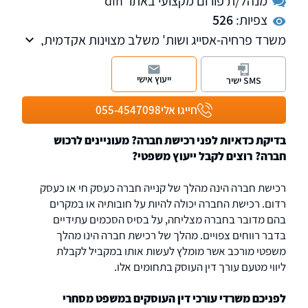
מנהל/ת פורום מקצועי באתר din
צפיות:
526
משרד פרחיה-אסייג ושות' משלב מצוינות אקדמית,
ניסיון עשיר בליטיגציה והתמקצעות
עסקית-טכנולוגית. במשך כמעט שני עשורים, אנו
ייעוץ אישי
SMS ישיר
מספקים ייצוג משפטי ברמה הגבוהה ביותר במשפט
האזרחי והמסחרי, תוך הבנה מעמיקה של הממדים
חייגו אלי
055-4547098
העסקיים של כל תיק וכל עסקה.
בדיקת כדאיות לפני רכישת חברה? מעוניינים לרכוש
חברה? רוצים לקבל ייעוץ משפטי?
רכישת חברה הינה מהלך של קנייה חברה כעסק חי או כעסק
רדום. רכישת החברה יכולה להיות על חובותיה או במקרים
בהם מדובר בחברה מצליחה, על בסיס הסכמים עתידיים
בדבר רווחים צפויים. מהלך של רכישת חברה הינו מהלך
משפטי מורכב אשר מומלץ לעשות אותו במקביל לקבלת
ליווי מטעם עורך דין העוסק בתחומים אלו.
לפניכם משרדי עורכי דין העוסקים במשפט מסחרי