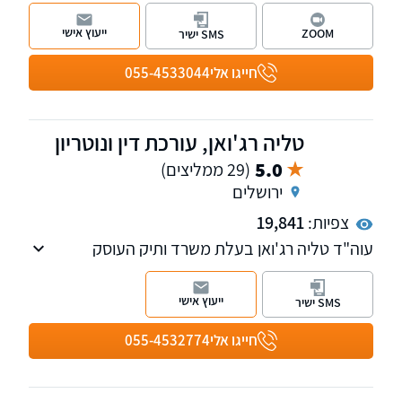
משפטי אישי, מוקפד ודיסקרטי, בשילוב ניסיון,
חשיבה מדויקת ומחויבות מלאה לכל אדם ולכל תיק
ייעוץ אישי
ZOOM
SMS ישיר
חייגו אלי
055-4533044
טליה רג'ואן, עורכת דין ונוטריון
5.0
(29 ממליצים)
ירושלים
צפיות:
19,841
עוה"ד טליה רג'ואן בעלת משרד ותיק העוסק
בתחום דיני העבודה, ביטוח לאומי וקרנות פנסיה
וייעוץ לגיל השלישי. למשרדנו סניפים בירושלים
ייעוץ אישי
SMS ישיר
ובת"א.
חייגו אלי
055-4532774