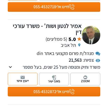
חייגו אלי
055-4532718
אמיר לנטון ושות' - משרד עורכי
דין
5.0
(5 ממליצים)
תל אביב
מנהל/ת פורום מקצועי באתר din
צפיות:
21,563
משרד ותיק ומנוסה מעל 25 שנים, בעל מספר
מחלקות לרבות מקרקעין, משפחה, ירושה, הוצאה
לפועל, אזרחי - מסחרי, רשויות, חוזים, לשון הרע,
ייעוץ אישי
ZOOM
SMS ישיר
עבודה. מנהל פורומים תכנון ובניה, אלימות
במשפחה והיטל השבחה הפקעות. חבר בוועדת
חייגו אלי
055-4532872
מקרקעין וקניין וכן בוועדת ירושה ומשפחה, בלשכת
עורכי הדין.