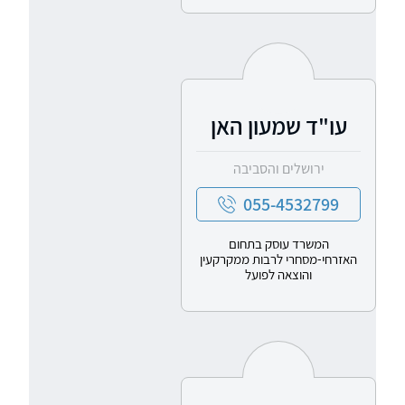
עו"ד שמעון האן
ירושלים והסביבה
055-4532799
המשרד עוסק בתחום
האזרחי-מסחרי לרבות ממקרקעין
והוצאה לפועל