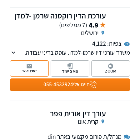
עורכת הדין רוקסנה שרמן -למדן
4.9
(7 ממליצים)
ירושלים
צפיות:
4,122
משרד עורכי דין שרמן-למדן, עוסק בדיני עבודה,
במשפט מנהלי וחוקתי ובמשפט אזרחי עסקי.
ייעוץ אישי
ZOOM
SMS ישיר
חייגו אלי
055-4532924
עורך דין אורית פפר
קרית אונו
מנהל/ת פורום מקצועי באתר din