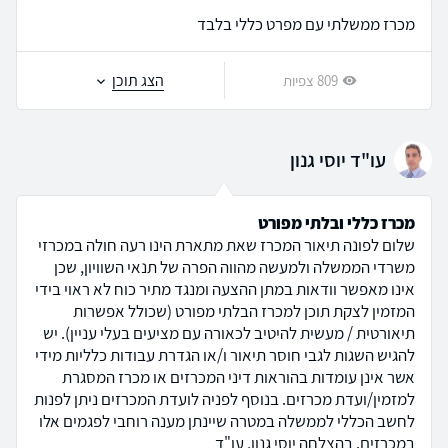
מכרז ממשלתי עם מפרט כללי בלבד
הצג תוכן
809 צפיות
עו"ד יוסי גנון
מכרז כללי ובלתי מפורט
שלום לפונה תיאור המכרז שאת מתארת הינו רעה חולה במכרזי
משרדי הממשלה ולמעשה מהווה הפרה של תנאי השוויון, שכן
אינו מאפשר וודאות במתן ההצעה ומנגד מתיר כוח לא ראוי בידי
המזמין לצקת תוכן למכרז הבלתי מפורט (שכולל אפשרות
תיאורטית / מעשית להיטיב לכאורה עם מציעים בעלי עניין). יש
להגיש השגות לגבי חוסר תיאור ו/או הגדרת עבודות כלליות מידי
אשר אינן עומדות בהוראות דיני המכרזים או מכרז המסגרת
למזמין/ועדת מכרזים. בנוסף לפניה לועדת המכרזים ניתן לפנות
לחשב הכללי לממשלה במטרה שיינתן מענה רוחבי לפגמים אלו
במכרזים. בהצלחה יוסי גנון, עו"ד