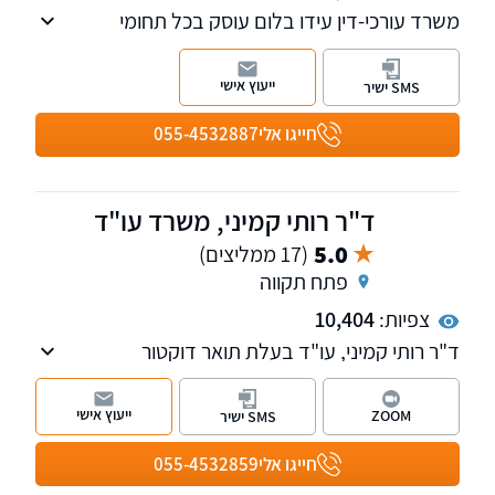
משרד עורכי-דין עידו בלום עוסק בכל תחומי
המשפט המנהלי והציבורי - עתירות לבג"ץ, עתירות
מנהליות, ייצוג מול משרדי ממשלה ורשויות ציבוריות
ייעוץ אישי
SMS ישיר
ועוד
חייגו אלי
055-4532887
ד"ר רותי קמיני, משרד עו"ד
5.0
(17 ממליצים)
פתח תקווה
צפיות:
10,404
ד"ר רותי קמיני, עו"ד בעלת תואר דוקטור
במשפטים וניסיון של מעל 25 שנים בתחום,
מחברת הספר "המרשם הפלילי" הדן במהות
ייעוץ אישי
ZOOM
SMS ישיר
הרישום הפלילי בישראל. המשרד עוסק בתחומים:
נזיקין, מנהלי ורישום פלילי.
חייגו אלי
055-4532859