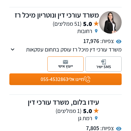
ובקריית טבעון.
משרד עורכי דין ונוטריון מיכל רז
5.0
(51 ממליצים)
רחובות
צפיות:
17,976
משרד עורכי דין מיכל רז עוסק בתחום עסקאות
נדל"ן:
ייצוג ברכישה/ מכירה של נכסים/ דירות, התחדשות
ייעוץ אישי
SMS ישיר
עירונית, ייצוג רוכשי דירות חדשות מקבלנים, חוזים,
פינוי שוכרים, הסכמי שיתוף, פירוק שיתוף, פינוי
חייגו אלי
055-4532863
בינוי, מיסוי מקרקעין ותכנוני מס
עידו בלום, משרד עורכי דין
5.0
(1 ממליצים)
רמת גן
צפיות:
7,805