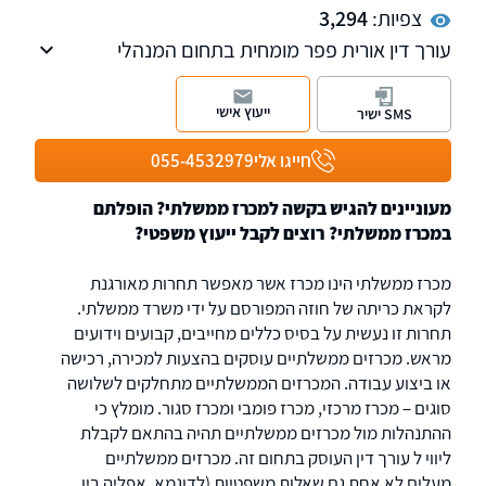
צפיות:
3,294
עורך דין אורית פפר מומחית בתחום המנהלי
והמוניציפאלי עוסקת בהפחתות מיסוי עירוני -
ארנונה והיטלי פיתוח, דיני מכרזים. מוכרת כעד
ייעוץ אישי
SMS ישיר
מומחה על ידי בית המשפט בנושאי שלטון מקומי,
מכרזים וארנונה.
חייגו אלי
055-4532979
מעוניינים להגיש בקשה למכרז ממשלתי? הופלתם
במכרז ממשלתי? רוצים לקבל ייעוץ משפטי?
מכרז ממשלתי הינו מכרז אשר מאפשר תחרות מאורגנת
לקראת כריתה של חוזה המפורסם על ידי משרד ממשלתי.
תחרות זו נעשית על בסיס כללים מחייבים, קבועים וידועים
מראש. מכרזים ממשלתיים עוסקים בהצעות למכירה, רכישה
או ביצוע עבודה. המכרזים הממשלתיים מתחלקים לשלושה
סוגים – מכרז מרכזי, מכרז פומבי ומכרז סגור. מומלץ כי
ההתנהלות מול מכרזים ממשלתיים תהיה בהתאם לקבלת
ליווי ל עורך דין העוסק בתחום זה. מכרזים ממשלתיים
מעלים לא אחת גם שאלות משפטיות (לדוגמא, אפליה בין