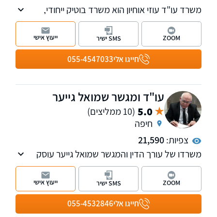
משרד עו"ד עוזי אוחיון הוא משרד בוטיק ייחודי,
העוסק, בין היתר, בהליכי חדלות פירעון ובתחום
ההוצאה לפועל. המשרד מחויב לספק ללקוחותיו
ייעוץ אישי
ZOOM
SMS ישיר
שירות אישי ומקצועי, עם ליווי צמוד בכל שלב - החל
מהייעוץ הראשוני ועד להשגת התוצאה הטובה
חייגו אלי
055-4547033
ביותר.
עו"ד ומגשר שמואל גייער
5.0
(10 ממליצים)
חיפה
צפיות:
21,590
משרדו של עורך הדין והמגשר שמואל גייער עוסק
במגוון תחומים ובהם מקרקעין, ירושות, משפט
מסחרי, משפט בינלאומי וצוואות.
ייעוץ אישי
ZOOM
SMS ישיר
עורך הדין והמגשר שמואל גייער הוא בעל תואר שני
חייגו אלי
055-4532846
במשפט עסקי באסיה ומשרדיו ממוקמים בחיפה