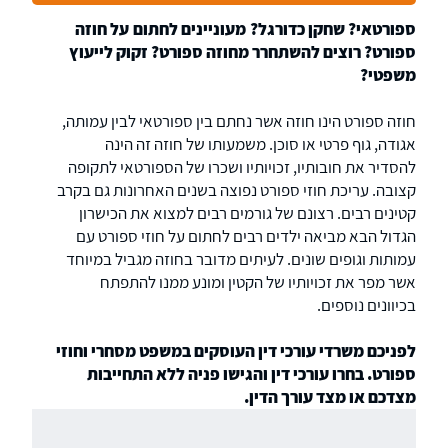
מצוינות, שקיפות ומחויבות עמוקה לכל לקוח,
במטרה להשיג את התוצאות המשפטיות המיטביות.
ספורטאי? שחקן כדורגל? מעוניינים לחתום על חוזה
ספורט? רוצים להשתחרר מחוזה ספורט? זקוק לייעוץ
משפטי?
חוזה ספורט הינו חוזה אשר נחתם בין ספורטאי לבין עמותה,
אגודה, גוף פרטי או סוכן. משמעותו של חוזה זה הינה
להסדיר את חובותיו, זכויותיו ושכרו של הספורטאי לתקופה
קצובה. עריכת חוזי ספורט נפוצה בשנים האחרונות גם בקרב
קטינים רבים. רצונם של גורמים רבים למצוא את הכישרון
הגדול הבא מביאה ילדים רבים לחתום על חוזי ספורט עם
עמותות וגופים שונים. לעיתים מדובר בחוזה מגביל במיוחד
אשר מפר את זכויותיו של הקטין ומונע ממנו להתפתח
בכיוונים נוספים.
לפניכם משרדי עורכי דין העוסקים במשפט מסחרי וחוזי
ספורט. בחרו עורכי דין והגישו פניה ללא התחייבות
מצדכם או מצד עורך הדין.