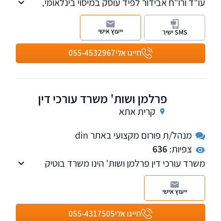
עו"ד ורו"ח אבידור לפיד עוסק במיסוי בינלאומי,
ניהול הון משפחתי וליווי ספורטאים, ומספק פתרונות
משפטיים ועסקיים ללקוחותיו בזכות ניסיונו העשיר
ייעוץ אישי
SMS ישיר
בפירמות המובילות בישראל.
חייגו אלי
055-4532967
פרלמן ושות' משרד עורכי דין
קרית אתא
מנהל/ת פורום מקצועי באתר din
צפיות:
636
משרד עורכי דין פרלמן ושות' הינו משרד בוטיק
מוביל, העוסק במגוון רחב של תחומי המשפט
האזרחי-מסחרי, ומעניק שירותים משפטיים
ייעוץ אישי
מקצועיים, יצירתיים ומותאמים אישית לחברות,
עמותות ולקוחות פרטיים. המשרד חרט על דגלו
חייגו אלי
055-4317505