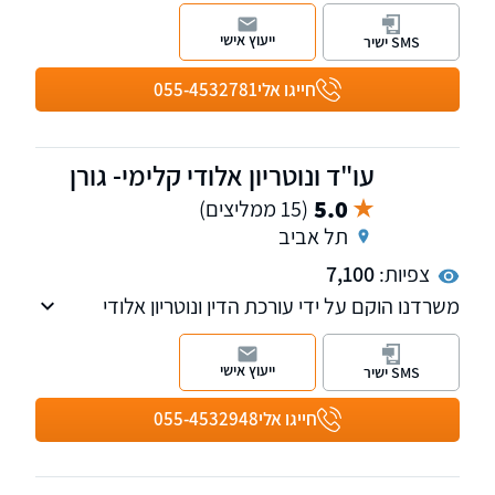
משפט מסחרי ועסקים, דיני משפחה וההוצאה
לפועל.
ייעוץ אישי
SMS ישיר
חייגו אלי
055-4532781
עו"ד ונוטריון אלודי קלימי- גורן
5.0
(15 ממליצים)
תל אביב
צפיות:
7,100
משרדנו הוקם על ידי עורכת הדין ונוטריון אלודי
קלימי-גורן בשנת 2019 לאחר שצברה ניסיון של
שנים באחד מהמשרדים המובילים בתחום
ייעוץ אישי
SMS ישיר
המקרקעין.
משרדנו עוסק גם בנושא אזרחות צרפתית.
חייגו אלי
055-4532948