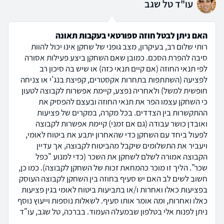
עו"ד טל שגב
האם ניתן לבטל חוזה ספורטאי בעקבות תאונה
רותי שלום רב, בעיקרון, מצב גופני של שחקן אינו יכול להוות
סיבה להפרת הסכם. כמובן שאם השחקן ביצע פעילות אסורה
לפי תנאי החוזה (אם קיים תנאי כזה) או שיש בה סיכון רב
לפציעה (השתתפות בתחרות אקסטרים, קפיצת בנג'י או צניחה
חופשית למשל) ולאחריה נפצע, קיימת אפשרות לקבוצה לטעון
כי השחקן עצמו הפר את תנאי החוזה ובעצם להפסיק את
ההתקשרות בין הצדדים. בכל מקרה, במקרים של פציעות
ואובדן כושר עבודה (גם אם זמני) קיימת אפשרות לקבוצה
לפעול ביחד עם השחקן כדי שהאחרון יתבע את ביטוח לאומי,
ויעביר את התשלומים שיקבל מהביטוח לקבוצה, אך עדיין
הקבוצה אמורה לשלם לשחקן את השכר (כדי למנוע "כפל
שכר". הליך זו מוכר כהמחאת זכות של השחקן לקבוצה). כמו כן,
חשוב לשים לב האם יש סעיף בחוזה בין השחקן לקבוצה העוסק
בפציעות כאלו ואחרות ו/או בתביעות ביטוח לאומי בגין פציעות
כאלו ואחרות, ומה אומר אותו סעיף. לשאלות נוספות וייעוץ נוסף
ניתן לפנות אלי בטלפון שבמעלה העמוד. בברכה, טל שגב, עו"ד