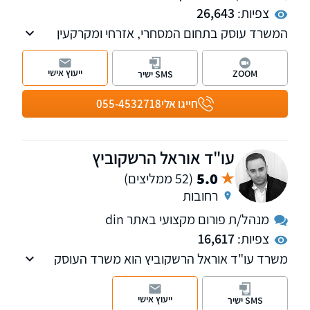
צפיות:
26,643
המשרד עוסק בתחום המסחרי, אזרחי ומקרקעין
ומספק כבר למעלה מ-23 שנה ייצוג משפטי
ללקוחות עסקיים ופרטיים. למשרד סניפים בתל
ייעוץ אישי
ZOOM
SMS ישיר
אביב וברחובות.
חייגו אלי
055-4532718
עו"ד אוראל הרשקוביץ
5.0
(52 ממליצים)
רחובות
מנהל/ת פורום מקצועי באתר din
צפיות:
16,617
משרד עו"ד אוראל הרשקוביץ הוא משרד העוסק
בתחום האזרחי-מסחרי על רבדיו השונים.
ייעוץ אישי
SMS ישיר