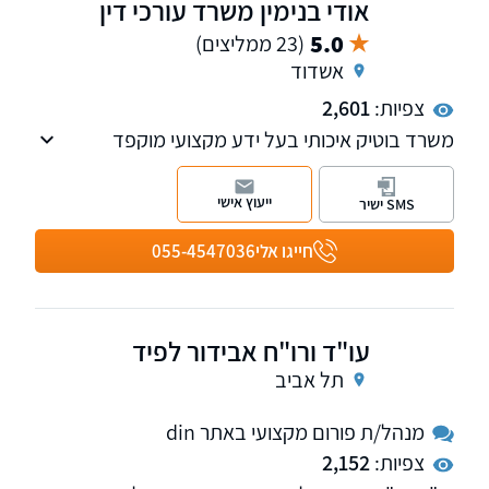
אודי בנימין משרד עורכי דין
5.0
(23 ממליצים)
אשדוד
צפיות:
2,601
משרד בוטיק איכותי בעל ידע מקצועי מוקפד
המעניק מעטפת משפטית מלאה ברמה הגבוהה
ביותר, בישראל והן בחו"ל, ללקוחות ישראליים
ייעוץ אישי
SMS ישיר
ולתושבי חוץ, לחברות וליחידים. משרד המעודכן
באופן שוטף אל מול הפסיקה והחקיקה. המשרד
חייגו אלי
055-4547036
מספק שירותים משפטיים וליווי 360 מעלות בתחום
האזרחי.
עו"ד ורו"ח אבידור לפיד
תל אביב
מנהל/ת פורום מקצועי באתר din
צפיות:
2,152