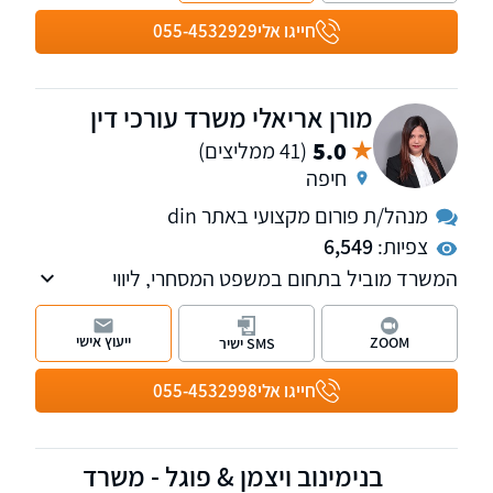
חייגו אלי
055-4532929
מורן אריאלי משרד עורכי דין
5.0
(41 ממליצים)
חיפה
מנהל/ת פורום מקצועי באתר din
צפיות:
6,549
המשרד מוביל בתחום במשפט המסחרי, ליווי
חברות ועסקים, עמותות ולקוחות פרטיים, כולל
ליטיגציה מסחרית, מכרזים, חוזים, קניין רוחני
ייעוץ אישי
ZOOM
SMS ישיר
ומשפט אזרחי.
אנו מקפידים על שקיפות, נאמנות ומקצועיות.
חייגו אלי
055-4532998
למשרד שלוחות בצפון ובמרכז הארץ. ניתן לקיים
פגישת יעוץ אונליין
בנימינוב ויצמן & פוגל - משרד