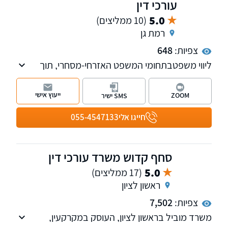
עורכי דין
5.0
(10 ממליצים)
רמת גן
צפיות:
648
ליווי משפטבתחומי המשפט האזרחי-מסחרי, תוך
הקפדה על מקצועיות, דיסקרטיות ושירות מותאם
אישית.
ייעוץ אישי
ZOOM
SMS ישיר
המשרד מייצג לקוחות פרטיים, מוסדיים ותאגידים
כאחד, ופועל מתוך מחויבות להבנת צורכי הלקוח
חייגו אלי
055-4547133
ומתן פתרונות משפטיים מדויקים, המבוססים על
ניסיון רב והתנהלות אחראית ושקולה.
סחף קדוש משרד עורכי דין
5.0
(17 ממליצים)
ראשון לציון
צפיות:
7,502
משרד מוביל בראשון לציון, העוסק במקרקעין,