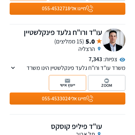
חייגו אלי
055-4532718
עו"ד ורו"ח גלעד פינקלשטיין
5.0
(15 ממליצים)
הרצליה
צפיות:
7,343
משרד עו"ד ורו"ח גלעד פינקלשטיין הינו משרד
בוטיק המלווה עסקים בכל היבטי המשפט המסחרי.
הכשרתו של עו"ד פינקלשטיין מחברת בין משפט
ייעוץ אישי
ZOOM
לפיננסים, תוך שילוב אסטרטגיות חשבונאיות
והערכות שווי בייעוץ המשפטי. בפגישת ייעוץ קצרה
חייגו אלי
055-4533024
תוכלו להתרשם.
עו"ד פיליפ קוסקס
תל אביב