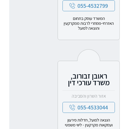
055-4532799
המשרד עוסק בתחום
האזרחי-מסחרי לרבות ממקרקעין
והוצאה לפועל
ראובן זבורוב,
משרד עורכי דין
אזור השרון והסביבה
055-4533044
הוצאה לפועל, חדלות פירעון
ועסקאות מקרקעין - ליווי משפטי