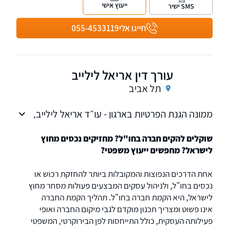
רוחני, שיווק והפצה, היי-טק וחברות Start-Up. נוסד
ייעוץ אישי
SMS ישיר
בשנת 1959.
חייגו אלי
055-4533119
עורך דין אריאל לילייב
תל אביב
ממונה הגנת הפרטיות בארגון - עו״ד אריאל לילייב,
קצין הגנת מידע, מנהל אבטחת מידע CISO מוסמך
כשירות חיצוני, DPO as a service, יועץ סייבר
שוקלים להקים חברה בחו"ל? מחזיקים נכסים מחוץ
לישראל? מחפשים ייעוץ משפטי?
אחת הדרכים הנפוצות והמקובלות ביותר להחזקת רכוש או
נכסים בחו"ל, ולניהול עסקים המבצעים פעולות מסחר מחוץ
לישראל, היא הקמת חברה בחו"ל. תהליך הקמת החברה
אינו פשוט ומצריך תכנון מוקדם לגבי מיקום החברה ואופי
פעילותה העסקית, כולל התייחסות לפן הבירוקרטי, המשפטי