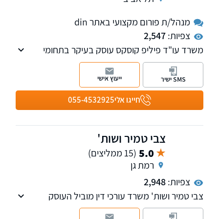
מנהל/ת פורום מקצועי באתר din
צפיות:
2,547
משרד עו"ד פיליפ קוסקס עוסק בעיקר בתחומי
מקרקעין נדל"ן, מסחרי ועסקים ,ובכל נושא הדין
הצרפתי כולל ירושות, צוואות ועזבונות בצרפת .
ייעוץ אישי
SMS ישיר
חייגו אלי
055-4532925
צבי טמיר ושות'
5.0
(15 ממליצים)
רמת גן
צפיות:
2,948
צבי טמיר ושות' משרד עורכי דין מוביל העוסק
במשפט מסחרי בינלאומי, מיזוגים ורכישות, קניין