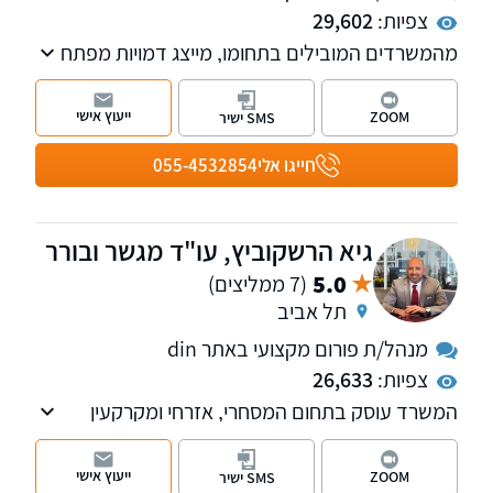
צפיות:
29,602
מהמשרדים המובילים בתחומו, מייצג דמויות מפתח
בתקשורת ובטלוויזיה. המשרד מספק שרות
בנושאים: דיני משפחה, עבודה, מקרקעין, קיניין
ייעוץ אישי
ZOOM
SMS ישיר
רוחני ומסחרי
חייגו אלי
055-4532854
גיא הרשקוביץ, עו"ד מגשר ובורר
5.0
(7 ממליצים)
תל אביב
מנהל/ת פורום מקצועי באתר din
צפיות:
26,633
המשרד עוסק בתחום המסחרי, אזרחי ומקרקעין
ומספק כבר למעלה מ-23 שנה ייצוג משפטי
ללקוחות עסקיים ופרטיים. למשרד סניפים בתל
ייעוץ אישי
ZOOM
SMS ישיר
אביב וברחובות.