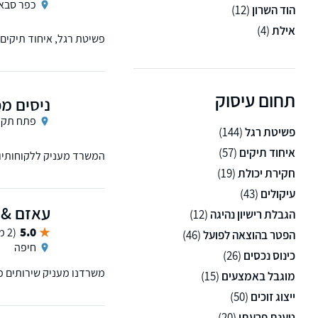
כפר סבא
הוד השרון
(12)
אילת
(4)
פשיטת רגל, איחוד תיקים,
תחום עיסוק
ניסים מכ
פתח תקוו
פשיטת רגל
(144)
איחוד תיקים
(57)
המשרד מעניק ללקוחותיו 
להגיע לתוצאה הטובה והמה
חקירת יכולת
(19)
עיקולים
(43)
עאזם & ס
הגבלת רישיון נהיגה
(12)
5.0
(2 ממליצים)
הפטר בהוצאה לפועל
(46)
חיפה
כינוס נכסים
(26)
משרדנו מעניק שירותים מ
מוגבל באמצעים
(15)
ייצוג זוכים
(50)
טענת פרעתי
(20)