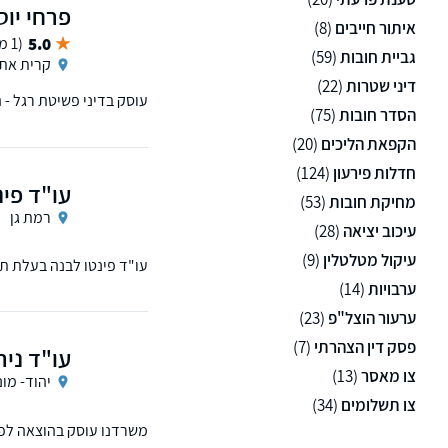
פרחי יוס
איתור חייבים
(8)
5.0
(1 ממליצים)
גביית חובות
(59)
קרית את
דיני שטרות
(22)
עוסק בדיני פשיטת רגל - ה
הסדר חובות
(75)
הקפאת הליכים
(20)
חדלות פירעון
(124)
עו"ד פינ
מחיקת חובות
(53)
רמת גן
עיכוב יציאה
(28)
עיקול מטלטלין
(9)
עו"ד פינטו לבנה בעלת ת
פשיטות רגל, הוצאה לפועל
ערבויות
(14)
ערעור הוצל"פ
(23)
פסק דין הצהרתי
(7)
עו"ד ניר
צו מאסר
(13)
יהוד- מונ
צו תשלומים
(34)
משרדנו עוסק בהוצאה לפו