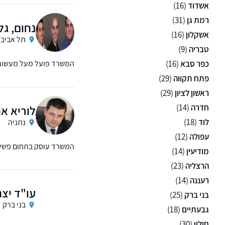
אשדוד
(16)
רמת גן
(31)
נחום, גל
אשקלון
(16)
תל אביב
טבריה
(9)
כפר סבא
(16)
המשרד פועל מעל מעשור ו
עבודה ומשפט מסחרי.
פתח תקווה
(29)
ראשון לציון
(29)
חדרה
(14)
לוריא א
לוד
(18)
נתניה
עפולה
(12)
המשרד עוסק בתחום פשיטת
מודיעין
(14)
הרצליה
(23)
רעננה
(14)
עו"ד יצ
בני ברק
(25)
בני ברק
גבעתיים
(18)
חולון
(30)