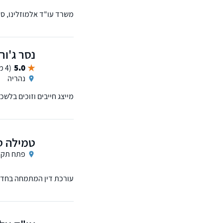
משרד עו"ד אלמוזלינו, ס
עיסוק, לרבות הוצל"פ, מס
נסר ג'ורג
5.0
(4 ממליצים)
נהריה
מייצג חייבים וזוכים בלש
טמילה סמ
פתח תקו
עורכת דין המתמחה בחדלו