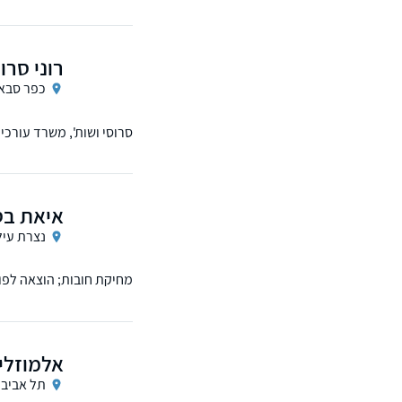
רוני סרוס
כפר סבא
סרוסי ושות', משרד עורכי 
צוואות וירושות.
איאת בסו
נצרת עיל
מחיקת חובות; הוצאה לפועל
אלמוזלינ
תל אביב