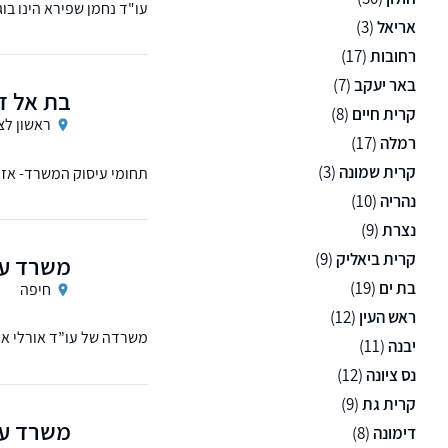
אריאל
(3)
מקרקעין נדל"ן, צוואות וי
רחובות
(17)
באר יעקב
(7)
בת אל זו
קרית חיים
(8)
ראשון לצי
רמלה
(17)
קרית שמונה
(3)
תחומי עיסוק המשרד- אזר
נהריה
(10)
נצרת
(9)
קרית ביאליק
(9)
משרד עו
בת ים
(19)
חיפה
ראש העין
(12)
משרדה של עו”ד אורלי אוח
יבנה
(11)
נס ציונה
(12)
קרית גת
(9)
משרד עור
דימונה
(8)