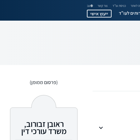
 לאתר
כניסת עו"ד
צור קשר
🌐 עב
ותים לעו"ד
ייעוץ אישי
(פרסום ממומן)
ראובן זבורוב,
משרד עורכי דין