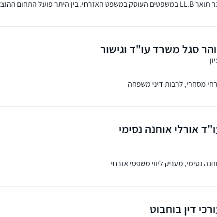
עו"ד נחמן שפירא הינו בוגר תואר LL.B במשפטים העוסק במשפט האזרחי. בין היתר פועל התחום 
רושות
הר סגל משרד עו"ד וגישור
ון
חי מסחרי, לרבות דיני משפחה
"ד אורלי אוחנה נסימי
נה נסימי, מעניק ליווי משפטי אזרחי
כי דין בוחבוט