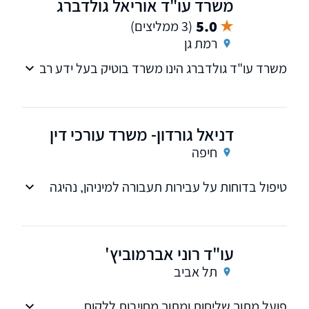
משרד עו"ד אוריאל גולדברג
נזקי גוף, ביטוח לאומי, נדל"ן, תעבורה, פלילי ועוד.
5.0
(3 ממליצים)
אנו מייצגים לקוחות מצפת ועד אילת.
רמת גן
משרד עו"ד גולדברג הינו משרד בוטיק בעל ידע רב
שנים וניסיון מעשי עשיר בתחום דיני התעבורה,
נהיגה בשכרות, שלילת רישיון, תאונות דרכים ועוד.
דניאל גורדון- משרד עורכי דין
חיפה
טיפול בדוחות על עבירות תעבורה למיניהן, נהיגה
בשכרות ובפסילה, תאונות דרכים ועברות לפי חוק
הפיקוח על מצרכים ושרותים
עו"ד רוני אברמוביץ'
תל אביב
פועל מתוך שליחות ומתוך מחויבות ללקוח,