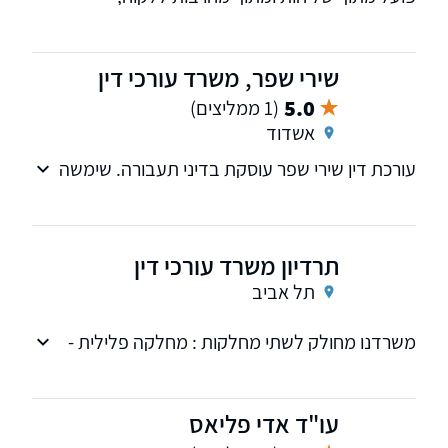
כשבבסיס שירות זה מיושמים ערכי המקצוענות
והמסירות, המצוינות והיצרתיות, נחישות וחתירה
להשגת יעדי הלקוח.
שירי שפר, משרד עורכי דין
5.0
(1 ממליצים)
אשדוד
עורכת דין שירי שפר עוסקת בדיני תעבורה. שימשה
בעבר ראש לשכת תביעות תעבורה במשטרת
ישראל. מופיעה בבית המשפט באזור המרכז - תל
אביב ופתח תקווה, ובאזור הדרום - אשדוד, באר
תרדיון משרד עורכי דין
שבע, אילת.
תל אביב
משרדנו מחולק לשתי מחלקות : מחלקה פלילית -
תעבורה ונזקי גוף (פלת"ד) אשר מנוהלת על ידי
עורך דין תרדיון בין.
עו"ד אדי פליאס