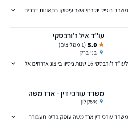
משרד בוטיק יוקרתי אשר עיסוקו בתאונות דרכים
קטלניות: הריגה, גרם מוות ברשלנות והפקרה.
עו"ד איל ז'ורבסקי
5.0
(1 ממליצים)
בני ברק
לעו"ד ז'ורבסקי 16 שנות ניסיון בייצוג אזרחים אל
מול משרד הבריאות המכון הרפואי לבטיחות
בדרכים וכן ייצוג נאשמים בערכאות השונות בנושאי
דיני תעבורה.
משרד עורכי דין - ארז משה
אשקלון
משרד עורכי דין ארז משה עוסק בדיני תעבורה
ובמשפט פלילי. פגישת ייעוץ ראשונה חינם. זמין
24/7.