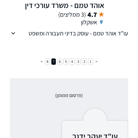
אוהד טמם - משרד עורכי דין
4.7
(3 ממליצים)
אשקלון
עו"ד אוהד טמם - עוסק בדיני תעבורה ומשפט
פלילי, משמש כמרצה וכרז קורס בתחום החקירות
למעלה מ – 3 שנים אשר התמחה מתחילת דרכו
בתחום התעבורה והמשפט הפלילי.
8
7
6
5
4
3
2
1
(פרסום ממומן)
עו"ד יעקב ידגר