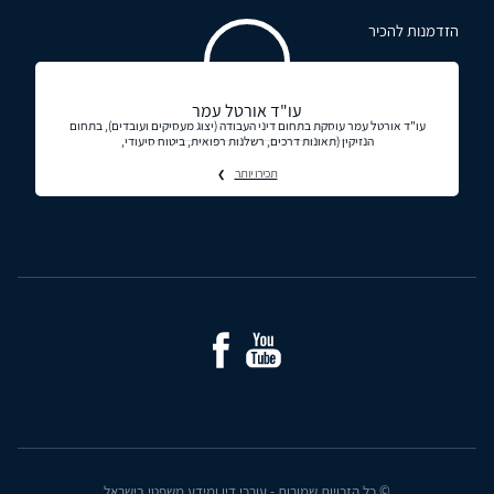
הזדמנות להכיר
עו"ד אורטל עמר
עו"ד אורטל עמר עוסקת בתחום דיני העבודה (יצוג מעסיקים ועובדים), בתחום
הנזיקין (תאונות דרכים, רשלנות רפואית, ביטוח סיעודי,
תכירו יותר
© כל הזכויות שמורות - עורכי דין ומידע משפטי בישראל