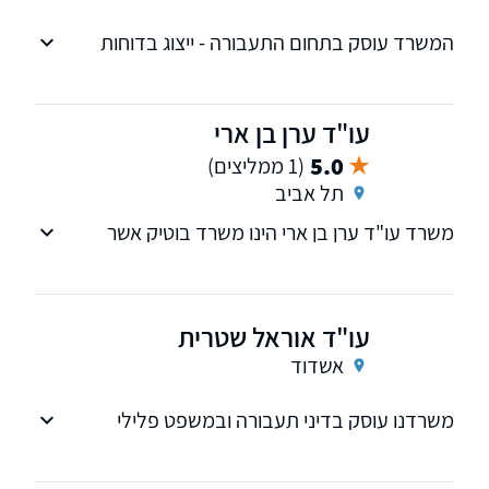
המשרד עוסק בתחום התעבורה - ייצוג בדוחות
משטרה, נהיגה תחת השפעת אלכוהול, פסילת
רישיון נהיגה, ייצוג מול משרד הרישוי מכון רפואי
לבטיחות בדרכים תאונות דרכים ועוד ...
עו"ד ערן בן ארי
5.0
(1 ממליצים)
תל אביב
משרד עו"ד ערן בן ארי הינו משרד בוטיק אשר
מעניק לקהל לקוחותיו את תשומת הלב המרבית
תוך שמירה על מקצועיות, אדיבות, יחס אישי וליווי
צמוד לכל הדרך.
עו"ד אוראל שטרית
אשדוד
משרדנו עוסק בדיני תעבורה ובמשפט פלילי