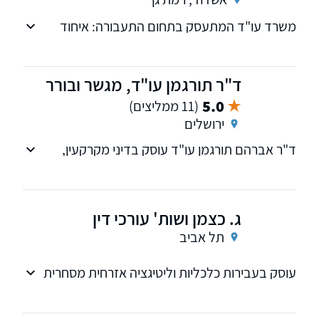
משרד עו"ד המתעסק בתחום התעבורה: איחוד
תיקים, פסילות מנהליות, שכרות,תאונות דרכים,
תאונות קטלניות. למשרד שלוחה נוספת ברמת גן
העוסקת בתחום מעל 15 שנה.
ד"ר תורגמן עו"ד, מגשר ובורר
5.0
(11 ממליצים)
ירושלים
ד"ר אברהם תורגמן עו"ד עוסק בדיני מקרקעין,
ודיני משפחה ומשפט אזרחי - המשרד יושב
בירושלים ונותן מענה רחב למגוון רחב של סוגיות
משפטיות במקצועיות, טיפול אישי, שקיפות
ג. כצמן ושות' עורכי דין
ואמינות.
תל אביב
עוסק בעבירות כלכליות וליטיגציה אזרחית מסחרית