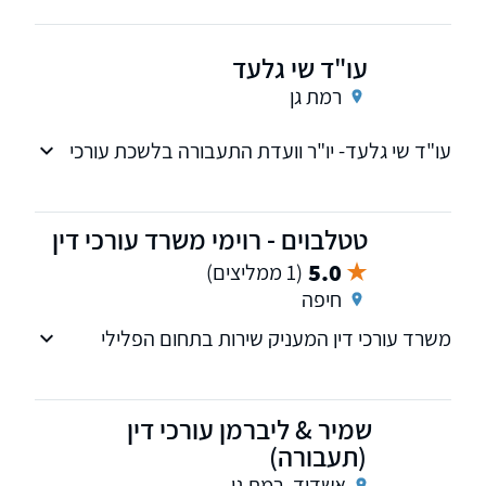
עו"ד שי גלעד
רמת גן
עו"ד שי גלעד- יו"ר וועדת התעבורה בלשכת עורכי
הדין - נסיון של 33 שנה , מייצג בפני וועדת ערר
לענייני רשיונות נהיגה על החלטת הרופא המוסמך
ובימ"ש לתעבורה
טטלבוים - רוימי משרד עורכי דין
5.0
(1 ממליצים)
חיפה
משרד עורכי דין המעניק שירות בתחום הפלילי
והתעבורה על כלל רבידיהם
שמיר & ליברמן עורכי דין
(תעבורה)
אשדוד, רמת גן