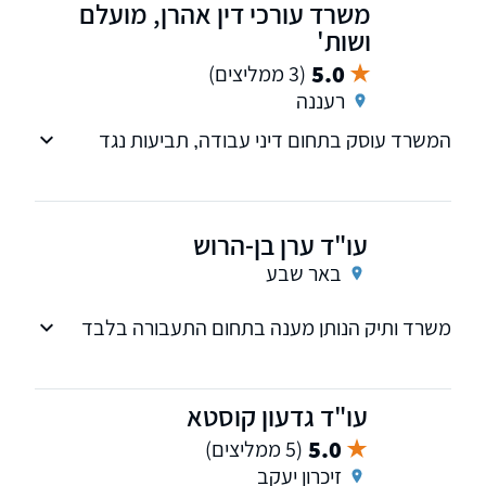
משרד עורכי דין אהרן, מועלם
ושות'
5.0
(3 ממליצים)
רעננה
המשרד עוסק בתחום דיני עבודה, תביעות נגד
משרד הביטחון ונפגעי פעולות איבה, מקרקעין
ונדל"ן, פלילי ותעבורה. לעו"ד הדר אהרן-מועלם
ניסיון של למעלה מ-14 שנים
עו"ד ערן בן-הרוש
באר שבע
משרד ותיק הנותן מענה בתחום התעבורה בלבד
זאת כדי לחדד את התמקצעותו בתחום. המשרד
מספק ללקוחותיו שירות מקצועי ברמה הגבוהה
ביותר.
עו"ד גדעון קוסטא
5.0
(5 ממליצים)
זיכרון יעקב