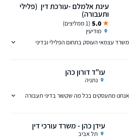
עינת אלמלם -עורכת דין
(פלילי
ותעבורה)
5.0
(1 ממליצים)
מודיעין
משרד עצמאי העוסק בתחום הפלילי ובדיני
תעבורה. בתחום הפלילי: מעצרים, שימוע בטרם
הגשת כתב אישום, ניהול ההליך הפלילי, ערעורים
וחנינות במידת הצורך. בדיני תעבורה: נהיגה תחת
עו"ד דורון כהן
השפעת אלכוהול ונהיגה בפסילה וליווי ההליך על
כל המשתמע מכך.
נתניה
אנחנו מתעסקים בכל מה שקשור בדיני תעבורה
עם 80 אחוזי הצלחה קרוב ל15 שנה
עידן כהן - משרד עורכי דין
תל אביב