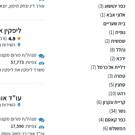
כפר יהושוע
(3)
התחייבות!
אלוני אבא
(1)
בית שעריים
ליפקין א
נופית
(1)
4.9
(6 ממליצים)
שמשית
(2)
השירות נ
נהלל
(8)
מנהל/ת פורום מקצועי 
ירכא
(2)
צפיות:
57,773
דליית אל כרמל
(7)
משפטיים בנושאי גירושין,
טמרה
(3)
מעמד בישראל.
סחנין
(5)
רהט
(10)
עו"ד או
קריית עקרון
(6)
השירות נ
נשר
(34)
מנהל/ת פורום מקצועי 
כפר קאסם
(4)
צפיות:
17,590
המשולש
(6)
עו"ד אורי בר-משה עוסק 