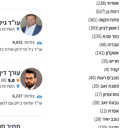
אשדוד
(238)
רמת גן
(637)
פתח תקווה
(361)
עו"ד גיל
ראשון לציון
(393)
השירות נ
כפר סבא
(235)
צפיות:
9,651
טבריה
(48)
עו"ד גיל פרידמן שירת כ
אשקלון
(142)
ומספק מענה בכל גוון העב
חריש
(35)
קציר
(4)
עורך דין
מכבים רעות
(40)
5.0
(18 ממליצים)
פסגת זאב
(20)
השירות נ
גוש עציון
(17)
צפיות:
6,237
גבעת זאב
(28)
הכלים הדרושים להפוך כ
אפרת
(12)
כוכב יאיר
(28)
תמיר סול
חדרה
(155)