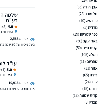
קדימה
(29)
היי-טק וחברות Start-Up. נוסד בשנת 1959.
אבן יהודה
(35)
שלמה הור
תל מונד
(28)
בע"מ
פרדסיה
(10)
4.9
(5 ממליצים)
נורדיה
(5)
השירות ני
כפר שמריהו
(19)
צפיות:
2,588
באר יעקב
(50)
בעל ניסיון של 30 שנה בתחום הפטנטים
קרית חיים
(50)
(כגון מכניקה, מכשור רפוא
בטחון, ועוד) בכל העולם.
רמלה
(105)
שפרעם
(11)
עו"ד לור
אזור
(33)
5.0
(1 ממליצים)
השירות נ
גדרה
(65)
ערד
(24)
צפיות:
10,918
ירוחם
(15)
אזרחות צרפתית ודרכון צר
בעניין דין צרפתי, ירושה,
קרית שמונה
(18)
קצרין
(8)