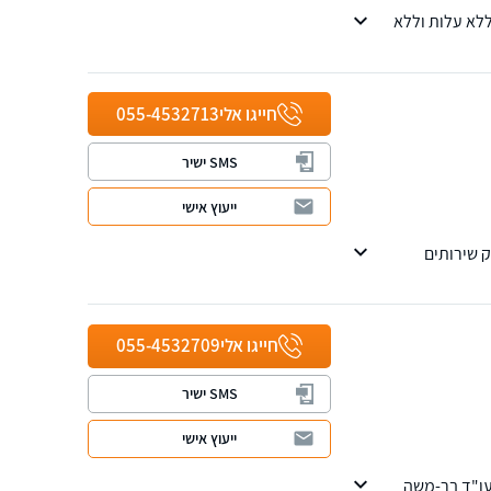
ארים במשפטים L.L.B ו L.L.M. ייעוץ ראשוני ללא עלות וללא
חייגו אלי
055-4532713
SMS ישיר
ייעוץ אישי
 מזה כ 25 שנה. המשרד מספק שירותים
ירה והסדרת
חייגו אלי
055-4532709
SMS ישיר
ייעוץ אישי
עו"ד בר-משה