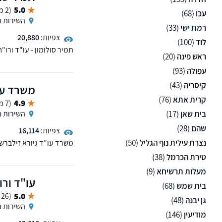
5.0
(2 ממליצים)
עכו
(68)
השירות נ
רמת ישי
(33)
צפיות:
20,880
לוד
(100)
תמיר סולומון - עו"ד ורו
ראש פינה
(20)
(צווארון לבן) מטעם אוניב
עפולה
(93)
קיסריה
(43)
משרד עו"
קרית אתא
(76)
4.9
(7 ממליצים)
בית שאן
(17)
השירות נ
שהם
(28)
צפיות:
16,114
נצרת עילית נוף הגליל
(50)
משרד עו"ד גיורא זילברשט
רב בכל תחומי הענף הפליל
טירת הכרמל
(38)
מעלות תרשיחא
(9)
עו"ד ורו
בית שמש
(68)
5.0
(26 ממליצים)
גן יבנה
(48)
השירות נ
מודיעין
(146)