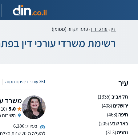
דין
עורכי דין
פתח תקווה (ממומן)
רשימת משרדי עורכי דין בפתח
עיר
|
361 עורכי דין פתח תקווה
תל אביב
(1335)
משרד עו
ירושלים
(408)
5.0
(10 ממליצים)
חיפה
(463)
השירות נ
באר שבע
(205)
צפיות:
6,286
נתניה
(313)
למעלה מ-20 שנות הצלחה בהוצאה לפועל, בנקאות וייפוי כוח מתמשך.