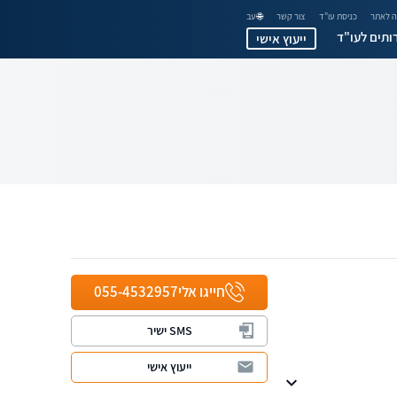
 לאתר
כניסת עו"ד
צור קשר
🌐 עב
ותים לעו"ד
ייעוץ אישי
חייגו אלי
055-4532957
SMS ישיר
ייעוץ אישי