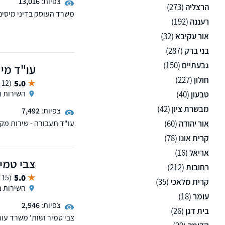
צפיות:
13,016
הרצליה
(273)
משרד העוסק בדיני מיסים 
רעננה
(192)
במשרד ניתן לערוך ייפוי
אור עקיבא
(32)
בני ברק
(287)
גבעתיים
(150)
עו"ד מי
חולון
(227)
5.0
(12 ממליצים)
השירות נ
טבעון
(40)
מבשרת ציון
(42)
צפיות:
7,492
אור יהודה
(60)
עו"ד תעבורה - שירות מקצו
קרית אונו
(78)
אריאל
(16)
צבי טמיר
רחובות
(212)
5.0
(15 ממליצים)
קרית מלאכי
(35)
השירות נ
עומר
(18)
צפיות:
2,946
בית דגן
(26)
צבי טמיר ושות' משרד עורכ