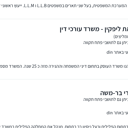
עורך דין יצחק מימון, יוצא המערכת המשפטית, בעל שני ת
ת ליפקין - משרד עורכי דין
יתן גם לתושבי פתח תקווה
באתר din
משרד ליפקין את ליפקין הנו משרד העוסק בתחום דיני המשפחה וההגירה
 ירושות, וניהול תיקי עזבון. בנוסף קיימת במשרד מחלקה המטפלת בנושאי הג
רי בר-משה
יתן גם לתושבי פתח תקווה
באתר din
בתחום הפלילים ובעל ניסיון רב בתחום. מנהל את המחלקה הפלילית במשרד 