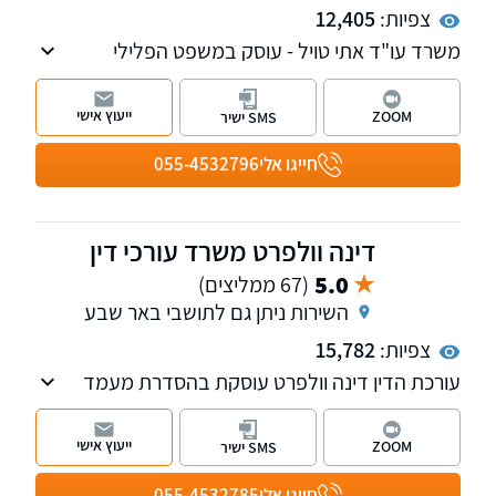
צפיות:
12,405
משרד עו"ד אתי טויל - עוסק במשפט הפלילי
(הטרדות מיניות, עתירות אסירים, עבירות סמים,
עבריינות נוער ועוד), דיני משפחה, דיני עבודה
ייעוץ אישי
ZOOM
SMS ישיר
ובתחום נזקי גוף ותאונות.
חייגו אלי
055-4532796
דינה וולפרט משרד עורכי דין
5.0
(67 ממליצים)
השירות ניתן גם לתושבי באר שבע
צפיות:
15,782
עורכת הדין דינה וולפרט עוסקת בהסדרת מעמד
אזרחי בישראל, לרבות ייצוג בהליכי ערר על
החלטות משרד הפנים, אזרחות ישראלית, הסדרת
ייעוץ אישי
ZOOM
SMS ישיר
מעמד לבן זוג זר, אשרת עולה, אשרת ביקור, היתרי
עבודה ועוד.
חייגו אלי
055-4532785