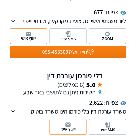
צפיות:
677
ליווי משפטי אישי ומקצועי במקרקעין, אזרחי וייפוי
כוח מתמשך, עם שירות חם, שקוף ויחס אישי.
ייעוץ אישי
ZOOM
SMS ישיר
חייגו אלי
055-4533097
בלי פורמן עורכת דין
5.0
(8 ממליצים)
השירות ניתן גם לתושבי באר שבע
צפיות:
2,622
משרד עורכת דין בלי פורמן הינו משרד בוטיק
העוסק במתן שירותים משפטיים מקיפים בתחומי
ההגירה לישראל, הגירה לארצות הברית - אזרחויות
ייעוץ אישי
SMS ישיר
זרות - מורכב מצוות בינלאומי