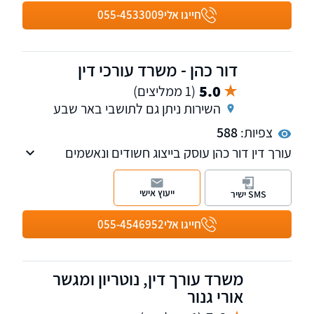
המשרד חרט על דגלו מתן שירות מקצועי, אישי
חייגו אלי
055-4533009
ובלתי מתפשר לכל לקוח, תוך ליווי צמוד ושקיפות
מלאה לכל אורך הדרך.
דור כהן - משרד עורכי דין
5.0
(1 ממליצים)
השירות ניתן גם לתושבי באר שבע
צפיות:
588
עורך דין דור כהן עוסק בייצוג חשודים ונאשמים
בעבירות פליליות, תוך מתן ייעוץ ובניית אסטרטגיה
מנצחת, בוגר הפרקליטות וחטיבת התביעות
ייעוץ אישי
SMS ישיר
במשטרה.
חייגו אלי
055-4546952
משרד עורך דין, נוטריון ומגשר
אורי גנור