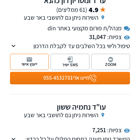
עו"ד ונוטריון רון כהנא
4.9
(61 ממליצים)
השירות ניתן גם לתושבי באר שבע
מנהל/ת פורום מקצועי באתר din
צפיות:
31,047
טיפול וליווי בכל השלבים עד לקבלת הדרכון
האירופאי. איתור מסמכים ותעודות באופן ישיר בכל
רחבי אירופה. השירות ניתן בכל רחבי הארץ.
ייעוץ אישי
ZOOM
SMS ישיר
חייגו אלי
055-4532701
עו"ד נחמיה ששון
השירות ניתן גם לתושבי באר שבע
צפיות:
7,251
המשרד נותן מענה בתחום הפלילי על כל רבדיו: