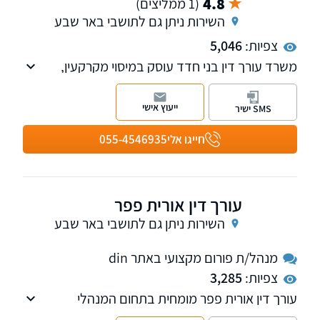
4.8
(1 ממליצים)
השירות ניתן גם לתושבי באר שבע
צפיות:
5,046
משרד עורך דין בני חדד עוסק במיסוי מקרקעין,
צוואות וירושות וסכסוכי מקרקעין. בנוסף המשרד
מעניק שירותי נוטריון, לרבות עריכת ייפוי כח
ייעוץ אישי
SMS ישיר
מתמשך.
חייגו אלי
055-4546935
עורך דין אורית פפר
השירות ניתן גם לתושבי באר שבע
מנהל/ת פורום מקצועי באתר din
צפיות:
3,285
עורך דין אורית פפר מומחית בתחום המנהלי
והמוניציפאלי עוסקת בהפחתות מיסוי עירוני -