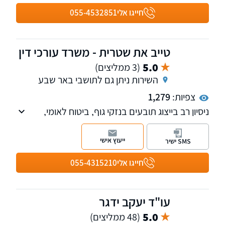
חייגו אלי
055-4532851
טייב את שטרית - משרד עורכי דין
5.0
(3 ממליצים)
השירות ניתן גם לתושבי באר שבע
צפיות:
1,279
ניסיון רב בייצוג תובעים בנזקי גוף, ביטוח לאומי,
תאונות דרכים, תביעות ביטוח, תאונות עבודה,
רשלנות רפואית, משרד הביטחון.
ייעוץ אישי
SMS ישיר
חייגו אלי
055-4315210
עו"ד יעקב ידגר
5.0
(48 ממליצים)