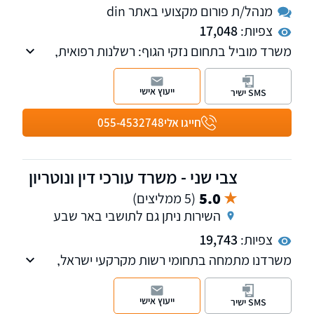
מנהל/ת פורום מקצועי באתר din
צפיות:
17,048
משרד מוביל בתחום נזקי הגוף: רשלנות רפואית,
תאונות עבודה, תאונות דרכים, מימוש זכויות
ותביעות ביטוח. עורך דין אופיר בן משה מנהל פורום
ייעוץ אישי
SMS ישיר
רשלנות ברפואת משפחה וילדים באתר.
חייגו אלי
055-4532748
צבי שני - משרד עורכי דין ונוטריון
5.0
(5 ממליצים)
השירות ניתן גם לתושבי באר שבע
צפיות:
19,743
משרדנו מתמחה בתחומי רשות מקרקעי ישראל,
המגזר החקלאי, דיני מושבים וקיבוצים, מקרקעין,
צוואות וירושות ומשפט מסחרי על כל רבדיו.
ייעוץ אישי
SMS ישיר