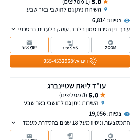
5.0
(1 ממליצים)
השירות ניתן גם לתושבי באר שבע
צפיות:
6,814
עורך דין הסכם ממון בלבד, עוסק בלעדית בהסכמי
ממון למעלה מ-20 שנים, עוסק רק בהסכם ממון
"נטו", ולא בשום נושא אחר מתחום דיני המשפחה.
ייעוץ אישי
ZOOM
SMS ישיר
חייגו אלי
055-4532968
עו"ד ליאת שטיינברג
5.0
(8 ממליצים)
השירות ניתן גם לתושבי באר שבע
צפיות:
19,056
התמקצעות וניסיון מעל 18 שנים בהסדרת מעמד
בישראל: נישואין, בני זוג ללא נישואין, טעמים
הומניטריים, אלמנות אזרחים ישראליים, בני