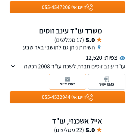
איומים ואלימות במשפחה
חייגו אלי
055-4547206
משרד עו"ד עינב זוסים
5.0
(17 ממליצים)
השירות ניתן גם לתושבי באר שבע
צפיות:
12,520
עו"ד עינב זוסים חברת לשכת עו"ד 2008 רכשה
נסיון רב במגוון תחומי המשפט האזרחי בדגש על
נושא דיני עבודה, ייצוג מעסיקים ועובדים, דיני
ייעוץ אישי
SMS ישיר
משפחה, מסחרי וזכויות יוצרים. מקבלת לקוחות
בנס ציונה ובאשקלון, בנושא ייפוי כוח מתמשך
חייגו אלי
055-4532944
וצוואות אפשרות להגיע לבית הלקוח
אייל אשכנזי, עו"ד
5.0
(22 ממליצים)