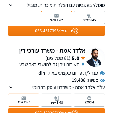
מומלץ בעקביות עם הצלחות מוכחות. מוביל
בהשגת פיצויים מקסימליים עם 24 שנות ניסיון. פנו
אלינו לקבלת ייעוץ ראשוני והערכת סיכוי. עו"ד יניר
ייעוץ אישי
SMS ישיר
הראל הינו מחבר הספר "דיני הראיות בתביעות
ביטוח ופלת"ד" ומדורג ע"י דנס 100 כעורך דין
חייגו אלי
055-4317393
מוביל בתחום הביטוח.
אלדד אמת - משרד עורכי דין
5.0
(81 ממליצים)
השירות ניתן גם לתושבי באר שבע
מנהל/ת פורום מקצועי באתר din
צפיות:
19,488
עו"ד אלדד אמת - משרדנו עוסק בתחומי
המקרקעין והאזרחי-מסחרי.
ייעוץ אישי
ZOOM
SMS ישיר