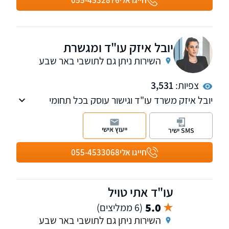
חייגו אלי
055-4532876
יובל איזק עו"ד ומגשרת
השירות ניתן גם לתושבי באר שבע
צפיות:
3,531
יובל איזק משרד עו"ד וגישור עוסק בכל תחומי
הנזיקין לרבות תביעות מול הביטוח הלאומי, וכמו
בייפוי כוח מתמשך
ייעוץ אישי
SMS ישיר
חייגו אלי
055-4533068
עו"ד אתי טויל
5.0
(6 ממליצים)
השירות ניתן גם לתושבי באר שבע