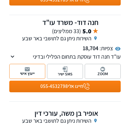
חנה דוד- משרד עו"ד
5.0
(33 ממליצים)
השירות ניתן גם לתושבי באר שבע
צפיות:
18,704
עו"ד חנה דוד עוסקת בתחום הפלילי ובדיני
תעבורה, שירתה במשטרה כשוטרת תנועה,
מפעילת "ינשוף", חוקרת ותובעת - מייצגת נאשמים
ייעוץ אישי
ZOOM
SMS ישיר
בתחום התעבורה והפלילי בלבד. בעלת ניסיון של
למעלה מ- 25 שנה. נשמח לקבוע עמכם פגישת
חייגו אלי
055-4532798
ייעוץ, השירות ניתן בכל רחבי הארץ.
אופיר בן משה, עורכי דין
השירות ניתן גם לתושבי באר שבע