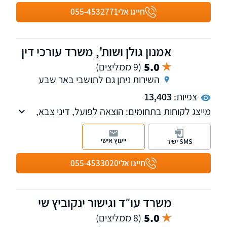
באוניברסיטה העברית בירושלים. המשרד מקבל
חייגו אלי
055-4532771
לקוחות באשקלון, אשדוד באר שבע ותל אביב.
אמנון גולן ושות', משרד עורכי דין
5.0
(9 ממליצים)
השירות ניתן גם לתושבי באר שבע
צפיות:
13,403
מייצג לקוחות בתחומים: הוצאה לפועל, דיני צבא,
תביעות נגד משרד הביטחון לרבות נפגעי חרדה
(P.T.S.Dׂ) ונזקי גוף. כמו כן, למשרד מחלקה
ייעוץ אישי
SMS ישיר
העוסקת בפלילי ותעבורה. שלוחות בתל אביב,
אשקלון וירושלים.
חייגו אלי
055-4533020
משרד עו״ד וגישור ינקוביץ שי
5.0
(8 ממליצים)