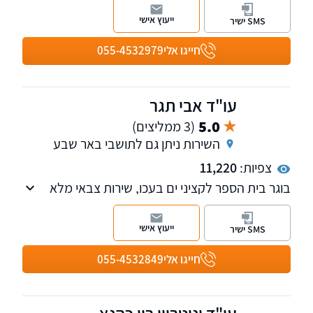
ארנונה והיטלי פיתוח, דיני מכרזים. מוכרת כעד
ייעוץ אישי
SMS ישיר
מומחה על ידי בית המשפט בנושאי שלטון מקומי,
מכרזים וארנונה.
חייגו אלי
055-4532979
עו"ד אבי תגר
5.0
(3 ממליצים)
השירות ניתן גם לתושבי באר שבע
צפיות:
11,220
בוגר בית הספר לקציני ים בעכו, שירות צבאי מלא
בחיל הים, בוגר האוניברסיטה העברית בירושלים.
מחזיק ברישיון של לשכת עורכי הדין משנת 1972,
ייעוץ אישי
SMS ישיר
מתמקצע במשפט פלילי ובדיני צבא משנת 1979.
למשרד התמקצעות מיוחדת בנושא סוכני ביטוח
חייגו אלי
055-4532849
וייצוגם מול המפקח על הביטוח במשרד האוצר.