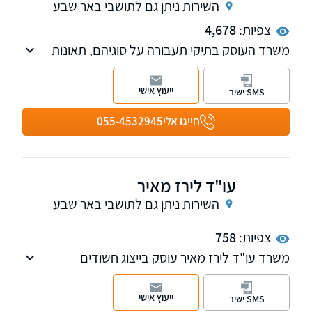
השירות ניתן גם לתושבי באר שבע
צפיות:
4,678
משרד העוסק בתיקי תעבורה על סוגיהם, תאונות
דרכים, תיקי מהירות, תיקי שכרות, עבירות תעבורה
על סוגיהן. עו"ד ידגר תפקד בעבר כבוחן וחוקר
ייעוץ אישי
SMS ישיר
תאונות דרכים באגף התנועה של משטרת ישראל
וכעד מומחה בתיקי חקירה ובבתי המשפט, לכן
חייגו אלי
055-4532945
נחשב כבעל ניסיון מקצועי רב בתחום חקר תאונות
הדרכים
עו"ד לירז מאיר
השירות ניתן גם לתושבי באר שבע
צפיות:
758
משרד עו"ד לירז מאיר עוסק בייצוג חשודים
ונאשמים בכל סוגי התיקים הפליליים: עבירות
סמים, עבירות מין, עבירות רכוש, עבירות כלכליות,
ייעוץ אישי
SMS ישיר
עבירות הונאת, ותיקי אלימות - רצח, הריגה, תקיפה,