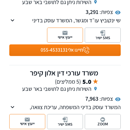
השירות ניתן גם לתושבי באר שבע
צפיות:
3,291
שי ינקוביץ עו״ד ומגשר, המשרד עוסק בדיני
משפחה, זכויות יוצרים ולשון הרע.
ייעוץ אישי
SMS ישיר
חייגו אלי
055-4533131
משרד עורכי דין אלון קיפר
5.0
(5 ממליצים)
השירות ניתן גם לתושבי באר שבע
צפיות:
7,963
המשרד עוסק בדיני המשפחה, עריכת צוואה,
התנגדות לצוואה, צו ירושה,הסכמי גירושין,הסכמי
ממון,עריכת ייפוי כוח מתמשך.
ייעוץ אישי
ZOOM
SMS ישיר
הליכי הוצאה לפועל,חדלות פרעון,פשיטות