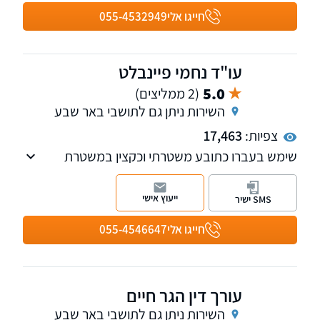
רגל,הסדר חובות, וכן בוועדות ביטוח לאומי,קצבאות
חייגו אלי
055-4532949
ילדים, תאונות עבודה ותאונות דרכים.
עו"ד נחמי פיינבלט
5.0
(2 ממליצים)
השירות ניתן גם לתושבי באר שבע
צפיות:
17,463
שימש בעברו כתובע משטרתי וכקצין במשטרת
ישראל.
ייעוץ אישי
SMS ישיר
חייגו אלי
055-4546647
עורך דין הגר חיים
השירות ניתן גם לתושבי באר שבע