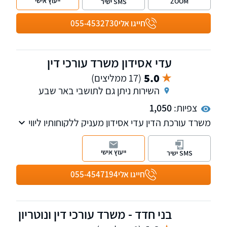
ייעוץ אישי
ZOOM
SMS ישיר
משפחה מחו"ל מסורבי כניסה.
חייגו אלי
055-4532730
עדי אסידון משרד עורכי דין
5.0
(17 ממליצים)
השירות ניתן גם לתושבי באר שבע
צפיות:
1,050
משרד עורכת הדין עדי אסידון מעניק ללקוחותיו ליווי
משפטי מקצועי בתחומי הסדרת חובות, הוצאה
לפועל וחדלות פירעון, לצד טיפול בהליכים רגישים
ייעוץ אישי
SMS ישיר
בדיני משפחה.
חייגו אלי
055-4547194
בני חדד - משרד עורכי דין ונוטריון