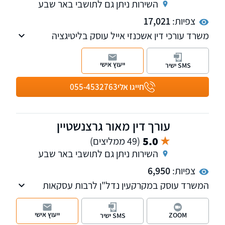
השירות ניתן גם לתושבי באר שבע
צפיות:
17,021
משרד עורכי דין אשכנזי אייל עוסק בליטיגציה
האזרחית מסחרית ובכל תחומי המשפט העסקי,
חדלות פירעון ופשיטת רגל עד קבלת צו הפטר.
ייעוץ אישי
SMS ישיר
חייגו אלי
055-4532763
עורך דין מאור גרצנשטיין
5.0
(49 ממליצים)
השירות ניתן גם לתושבי באר שבע
צפיות:
6,950
המשרד עוסק במקרקעין נדל"ן לרבות עסקאות
מכר דירה, ליקויי בניה, סכסוכי שכנים וכו'. בנוסף
המשרד עוסק בדיני ירושות וצוואות. עו"ד מאור
ייעוץ אישי
ZOOM
SMS ישיר
גרצנשטיין בוגר תוכנית המצטיינים משפטים וכלכלה