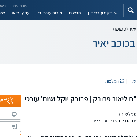
אודות האתר
הרשמה
אינדקס עורכי דין
חדשות
פורום עורכי דין
ערוץ וידאו
שיר
יאיר (ממומן)
בכוכב יאיר
|
26 המלצות
"ח ליאור פרובק | פרובק יוקל ושות' עורכי
חייג
תן גם לתושבי כוכב יאיר