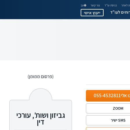
 לאתר
כניסת עו"ד
צור קשר
🌐 עב
ותים לעו"ד
ייעוץ אישי
(פרסום ממומן)
ו אלי
055-4532811
ZOOM
גביזון ושות', עורכי
דין
SMS ישיר