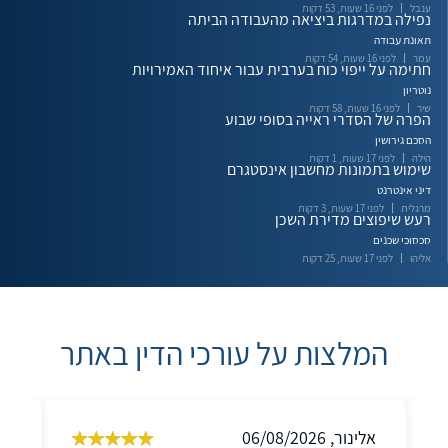
ענבל
לפני 16 שעות, 53 דקות
נפילה במדרגות ביציאה מהעבודה הביתה
תאונת עבודה
עמר
לפני 16 שעות, 54 דקות
חתימה על ייפוי כוח בערבית עבור איחוד האמירויות
נוטריון
שיר
לפני 16 שעות, 58 דקות
הפרה של הסדרי ראייה בסופי שבוע
הסכם גירושין
הילה
לפני 17 שעות, 1 דקות
שימוש בתמונות מחשבון אינסטגרם
דיני אינטרנט
מרגלית
לפני 17 שעות, 3 דקות
רעש שיפוצים מדירת השכן
סכסוכי שכנים
אליהו
לפני 17 שעות, 25 דקות
המלצות על עורכי הדין באתר
אלינור, 06/08/2026
בשאר,