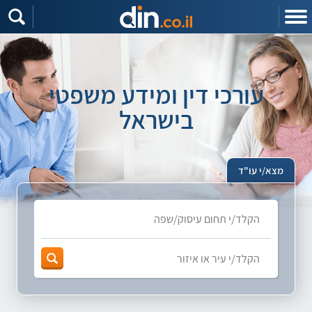
עורכי דין ומידע משפטי
בישראל
מצא/י עו"ד
חפש
עורך
דין