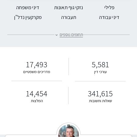
פלילי
נזקי גוף תאונות
דיני משפחה
דיני עבודה
תעבורה
מקרקעין נדל"ן
הוצאה לפועל
משפט מנהלי ועתירות
קניין רוחני
תביעות ביטוח ונזקי
תחומים נוספים
משפט מסחרי ועסקים
משפט אזרחי
רכוש
רשלנות רפואית
דיני מיסים
גישור ובוררות
מדינות והגירה-דרכון
משרד הביטחון
דיני אינטרנט ורשת
זר
17,493
5,581
עורכי דין
מדריכים משפטיים
14,454
341,615
שאלות ותשובות
המלצות