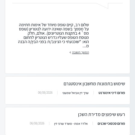
שלום רב, קיים טופס מיוחד של אימות חתימה
על מסמך בשפה שאינה ידועה לנוטריון (טופס
מס` 4 בתקנות הנוטריונים). אולם, חלק
מנוסח הטופס שעליו נדרש הנוטריון לחתום
הוא: "שוכנעתי כי הניצב/ת בפני הבין/ה הבנה
מ...
המשך תשובה
שימוש בתמונות מחשבון אינסטגרם
פורום דיני אינטרנט
06/08/2026
עורך דין אביאל שמעוני
רעש שיפוצים מדירת השכן
פורום סכסוכי שכנים
06/08/2026
אלדד אמת - משרד עורכי דין