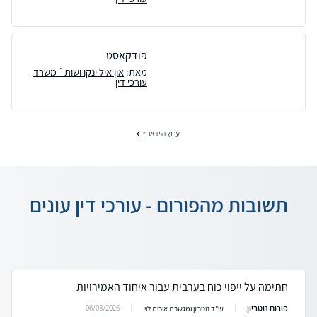
פודקאסט
מאת:
און איל ינקו ושות` משרד
עורכי דין
ערוץ הוידאו >
תשובות מהפורום - עורכי דין עונים
חתימה על ייפוי כוח בערבית עבור איחוד האמירויות
פורום נוטריון
06/08/2026
עו"ד נוטריון ומגשרת אורית לוי