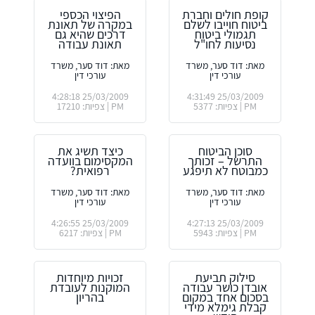
קופת חולים וחברת
הפיצוי הכספי
ביטוח חוייבו לשלם
במקרה של תאונת
תגמולי ביטוח
דרכים שהיא גם
נסיעות לחו"ל
תאונת עבודה
מאת: דוד סער, משרד
מאת: דוד סער, משרד
עורכי דין
עורכי דין
25/03/2009 4:28:18
25/03/2009 4:31:49
PM | צפיות: 5377
PM | צפיות: 17210
סוכן הביטוח
כיצד תשיג את
התרשל – זכותך
המקסימום בוועדה
כמבוטח לא תיפגע
רפואית?
מאת: דוד סער, משרד
מאת: דוד סער, משרד
עורכי דין
עורכי דין
25/03/2009 4:26:55
25/03/2009 4:27:13
PM | צפיות: 5943
PM | צפיות: 6217
סילוק תביעת
זכויות מיוחדות
אובדן כושר עבודה
המוקנות לעובדת
בסכום אחד במקום
בהריון
קבלת גימלא מידי