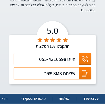
עבודה, רשלנות רפואית, נכויות, משרד הביטחון וביטוח לאומי.
בכיר לשעבר בחברות ביטוח, בעל השכלה בכלכלה ותואר שני
במשפטים.
5.0
התקבלו
137
המלצות
חייגו
055-4316598
שליחת SMS ישיר
על המשרד
המלצות
מאמרים ופסקי דין
וידאו