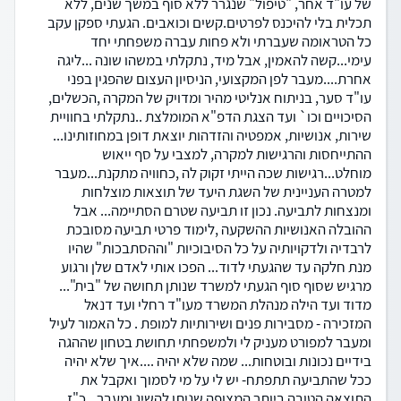
של עו"ד אחר, "טיפול" שנגרר ללא סוף במשך שנים, ללא
תכלית בלי להיכנס לפרטים.קשים וכואבים. הגעתי ספקן עקב
כל הטראומה שעברתי ולא פחות עברה משפחתי יחד
עימי...קשה להאמין, אבל מיד, נתקלתי במשהו שונה ...ליגה
אחרת....מעבר לפן המקצועי, הניסיון העצום שהפגין בפני
עו"ד סער, בניתוח אנליטי מהיר ומדויק של המקרה ,הכשלים,
הסיכויים וכו` ועד הצגת הדפ"א המומלצת ..נתקלתי בחוויית
שירות, אנושיות, אמפטיה והזדהות יוצאת דופן במחוזותינו...
ההתייחסות והרגישות למקרה, למצבי על סף ייאוש
מוחלט...רגישות שכה הייתי זקוק לה ,כחוויה מתקנת...מעבר
למטרה העניינית של השגת היעד של תוצאות מוצלחות
ומנצחות לתביעה. נכון זו תביעה שטרם הסתיימה... אבל
ההובלה האנושיות ההשקעה ,לימוד פרטי תביעה מסובכת
לרבדיה ולדקויותיה על כל הסיבוכיות "וההסתבכות" שהיו
מנת חלקה עד שהגעתי לדוד... הפכו אותי לאדם שלן ורגוע
מרגיש שסוף סוף הגעתי למשרד שנותן תחושה של "בית"...
מדוד ועד הילה מנהלת המשרד מעו"ד רחלי ועד דנאל
המזכירה - מסבירות פנים ושירותיות למופת . כל האמור לעיל
ומעבר למפורט מעניק לי ולמשפחתי תחושת בטחון שההגה
בידיים נכונות ובוטחות... שמה שלא יהיה ....איך שלא יהיה
ככל שהתביעה תתפתח- יש לי על מי לסמוך ואקבל את
התוצאה הטובה ביותר המצופה שניתן להשיג ומעבר...כ"ז