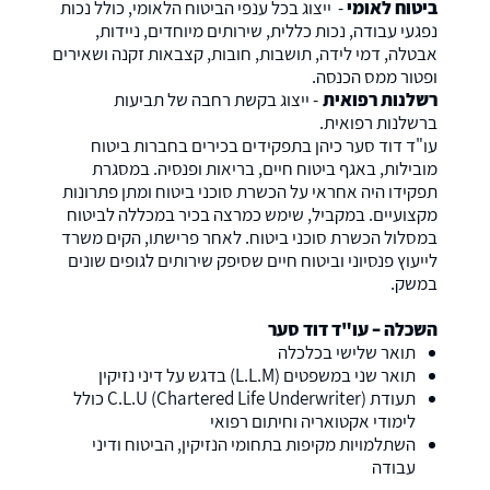
ביטוח לאומי
- ייצוג בכל ענפי הביטוח הלאומי, כולל נכות
נפגעי עבודה, נכות כללית, שירותים מיוחדים, ניידות,
אבטלה, דמי לידה, תושבות, חובות, קצבאות זקנה ושאירים
ופטור ממס הכנסה.
רשלנות רפואית
- ייצוג בקשת רחבה של תביעות
ברשלנות רפואית.
עו"ד דוד סער כיהן בתפקידים בכירים בחברות ביטוח
מובילות, באגף ביטוח חיים, בריאות ופנסיה. במסגרת
תפקידו היה אחראי על הכשרת סוכני ביטוח ומתן פתרונות
מקצועיים. במקביל, שימש כמרצה בכיר במכללה לביטוח
במסלול הכשרת סוכני ביטוח. לאחר פרישתו, הקים משרד
לייעוץ פנסיוני וביטוח חיים שסיפק שירותים לגופים שונים
במשק.
השכלה – עו"ד דוד סער
תואר שלישי בכלכלה
תואר שני במשפטים (L.L.M) בדגש על דיני נזיקין
תעודת C.L.U (Chartered Life Underwriter) כולל
לימודי אקטואריה וחיתום רפואי
השתלמויות מקיפות בתחומי הנזיקין, הביטוח ודיני
עבודה