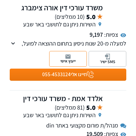
משרד עורכי דין אורה צימברג
5.0
(10 ממליצים)
השירות ניתן גם לתושבי באר שבע
צפיות:
9,197
למעלה מ-20 שנות ניסיון בתחום ההוצאה לפועל,
חדלות הפירעון, מחיקת חובות ועוד. המשרד עוסק
גם בתחומי דיני המשפחה, המשפט האזרחי,
ייעוץ אישי
SMS ישיר
המשפט הצבאי והצבאי-פלילי. מעניקים שירות
משפטי מתל אביב ועד באר שבע. ניתן לקיים
חייגו אלי
055-4533124
פגישה באזור מגוריכם.
אלדד אמת - משרד עורכי דין
5.0
(81 ממליצים)
השירות ניתן גם לתושבי באר שבע
מנהל/ת פורום מקצועי באתר din
צפיות:
19,509