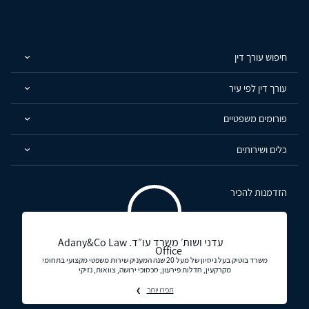
חיפוש עורך דין
עורך דין לפי עיר
פורומים משפטיים
כלים ושירותים
הזדמנות להכיר
עדני ושות׳ משרד עו״ד. Adany&Co Law
Office
משרד בוטיק בעל ניסיון של מעל 20 שנה המעניק שירות משפטי מקצועי בתחומי
מקרקעין, חדלות פירעון, סכסוכי ירושה, צוואות, נזיקי
תכירו יותר