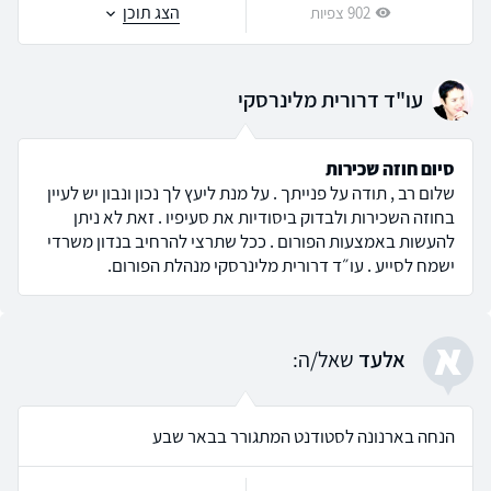
הצג תוכן
902 צפיות
עו"ד דרורית מלינרסקי
סיום חוזה שכירות
שלום רב , תודה על פנייתך . על מנת ליעץ לך נכון ונבון יש לעיין
בחוזה השכירות ולבדוק ביסודיות את סעיפיו . זאת לא ניתן
להעשות באמצעות הפורום . ככל שתרצי להרחיב בנדון משרדי
ישמח לסייע . עו״ד דרורית מלינרסקי מנהלת הפורום.
א
אלעד
שאל/ה:
הנחה בארנונה לסטודנט המתגורר בבאר שבע