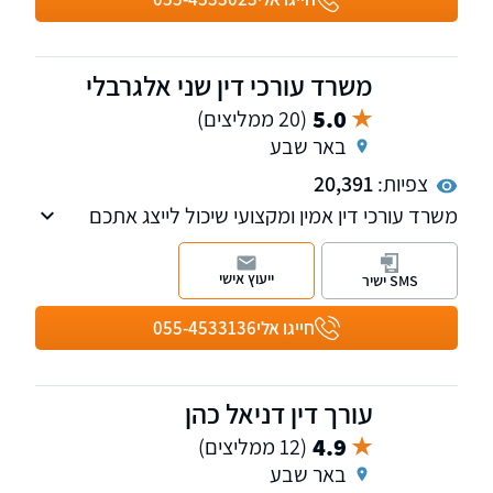
בהסדרת מעמד בישראל ועתירות מנהליות.
משרד עורכי דין שני אלגרבלי
5.0
(20 ממליצים)
באר שבע
צפיות:
20,391
משרד עורכי דין אמין ומקצועי שיכול לייצג אתכם
בכל ענייניכם המשפטיים, תוך התמקדות בעבירות
פליליות ותעבורה. הניסיון שלנו יכול להבטיח את
ייעוץ אישי
SMS ישיר
התוצאות הטובות ביותר האפשריות עבור המקרה
שלך. אנו מייצגים את לקוחותינו בכל רחבי הארץ.
חייגו אלי
055-4533136
עורך דין דניאל כהן
4.9
(12 ממליצים)
באר שבע