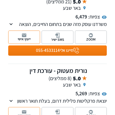
5.0
(21 ממליצים)
באר שבע
צפיות:
6,479
משרדנו עוסק מזה שנים בתחום החייבים, הוצאה
לפועל, הסדרי חוב וחדלות פירעון (פשיטת רגל).
כמו כן משרדנו נותן שירות בתחום נזיקין, המשפט
ייעוץ אישי
ZOOM
SMS ישיר
האזרחי והליכי גישור. נשמח לקבוע פגישת ייעוץ
במשרדנו
חייגו אלי
055-4533114
נורית מעטוק - עורכת דין
5.0
(8 ממליצים)
באר שבע
צפיות:
5,269
יוצאת פרקליטות פלילית דרום, בעלת תואר ראשון
במשפטים ותואר שני במשפטים בהתמקצעות
פלילית. המשרד מעניק ייצוג בכל עולם המשפט