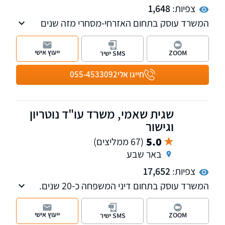
צפיות:
1,648
המשרד עוסק בתחום האזרחי-מסחרי מזה שנים
רבות תוך התמקדות בתחום דיני המשפחה
והירושה, דיני חוזים, משפט מסחרי, מקרקעין
ייעוץ אישי
ZOOM
SMS ישיר
ועסקים, הוצאה לפועל וחדלות פירעון, נזקי גוף
ותאונות.
חייגו אלי
055-4533092
שגית שאמי, משרד עו"ד נוטריון
וגישור
5.0
(67 ממליצים)
באר שבע
צפיות:
17,652
המשרד עוסק בתחום דיני המשפחה כ-20 שנים.
עו"ד שאמי הינה מגשרת מוסמכת ומייצגת בתיקי
גירושין, מזונות ילדים, מזונות אישה, זמני שהות,
ייעוץ אישי
ZOOM
SMS ישיר
תביעות רכוש, כמו גם מוסמכת לעריכת הסכמים -