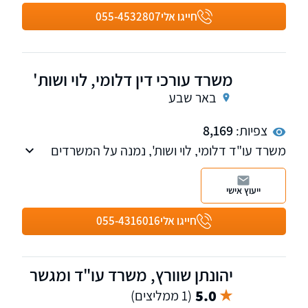
ממון, גירושין, ידועים בציבור, עריכת ייפוי כוח
חייגו אלי
055-4532807
מתמשך, מסמך הבעת רצון, עריכת צוואות, ירושות,
בנוסף המשרד מייצג בתחום מקרקעין עסקאות
מכר ורכישה. ניתן לקבל גם שירותי ייעוץ וייצוג במגוון
משרד עורכי דין דלומי, לוי ושות'
נוסף של נושאים בתחומים הללו.
באר שבע
צפיות:
8,169
משרד עו"ד דלומי, לוי ושות', נמנה על המשרדים
הבולטים והמובילים בתחומם באזור הדרום
ייעוץ אישי
חייגו אלי
055-4316016
יהונתן שוורץ, משרד עו"ד ומגשר
5.0
(1 ממליצים)