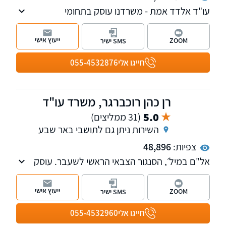
עו"ד אלדד אמת - משרדנו עוסק בתחומי
המקרקעין והאזרחי-מסחרי.
ייעוץ אישי
ZOOM
SMS ישיר
חייגו אלי
055-4532876
רן כהן רוכברגר, משרד עו"ד
5.0
(31 ממליצים)
השירות ניתן גם לתושבי באר שבע
צפיות:
48,896
אל"ם במיל׳, הסנגור הצבאי הראשי לשעבר. עוסק
במשפט פלילי, בתיקי צבא וביטחון ובתיקי צווארון
לבן. משרדנו נותן שירות בכל רחבי הארץ. ניתן גם
ייעוץ אישי
ZOOM
SMS ישיר
לקיים פגישת ייעוץ און-ליין - נשמח לעמוד
לשירותכם
חייגו אלי
055-4532960