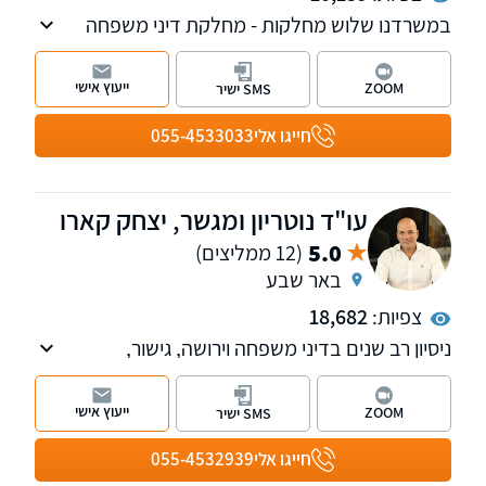
במשרדנו שלוש מחלקות - מחלקת דיני משפחה
והמעמד האישי ומחלקת המשפט הפלילי ודיני
התעבורה
ייעוץ אישי
ZOOM
SMS ישיר
חייגו אלי
055-4533033
עו"ד נוטריון ומגשר, יצחק קארו
5.0
(12 ממליצים)
באר שבע
צפיות:
18,682
ניסיון רב שנים בדיני משפחה וירושה, גישור,
מקרקעין, משפט אזרחי-מסחרי וחדלות פירעון. מתן
פתרונות מקצועיים ואסטרטגיים המותאמים אישית
ייעוץ אישי
ZOOM
SMS ישיר
לכל לקוח תוך ליווי צמוד לאורך כל ההליך
המשפטי. סניפים בתל-אביב ובבאר-שבע, שירות
חייגו אלי
055-4532939
בכל רחבי הארץ.