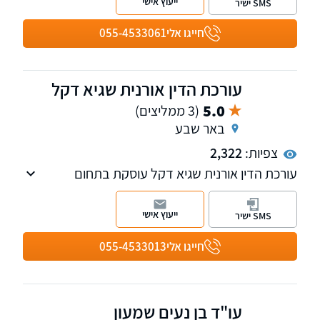
ייעוץ אישי
SMS ישיר
מתמשך, מסמך הבעת רצון, גירושין ועוד.
חייגו אלי
055-4533061
עורכת הדין אורנית שגיא דקל
5.0
(3 ממליצים)
באר שבע
צפיות:
2,322
עורכת הדין אורנית שגיא דקל עוסקת בתחום
רשלנות רפואית על כל גווניו ובתביעות סיעוד
ייעוץ אישי
SMS ישיר
חייגו אלי
055-4533013
עו"ד בן נעים שמעון