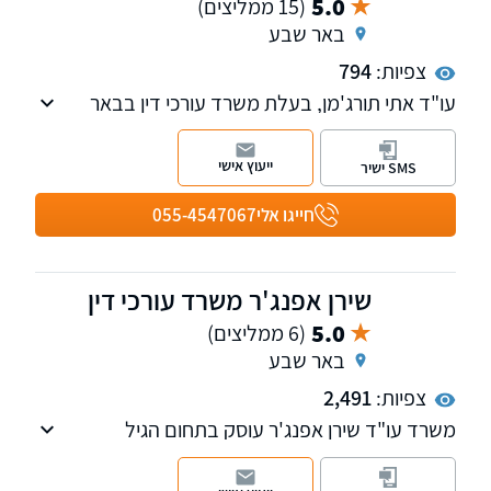
5.0
(15 ממליצים)
באר שבע
צפיות:
794
עו"ד אתי תורג'מן, בעלת משרד עורכי דין בבאר
שבע, בעלת תואר ראשון במשפטים ובעלת תואר
נוסף ראשון במדעי הרוח והחברה. עוסקת בהוצאה
ייעוץ אישי
SMS ישיר
לפועל וחדלות פירעון, עם הצלחות רבות בייצוג
חייבים, וכן בתחומי ביטוח לאומי, תאונות עבודה
חייגו אלי
055-4547067
ודרכים, צוואות וייפוי כוח מתמשך.
שירן אפנג'ר משרד עורכי דין
5.0
(6 ממליצים)
באר שבע
צפיות:
2,491
משרד עו"ד שירן אפנג'ר עוסק בתחום הגיל
השלישי, בתחום הנדל"ן והמקרקעין, צוואות
וירושות, ליטיגציה והסכמים משפחתיים כגון ייפוי כח