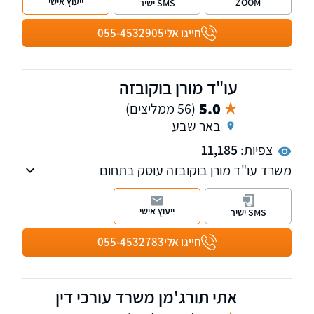
ייעוץ אישי
ZOOM
SMS ישיר
הפלילי, בתחום התעבורה, משפט מנהלי ועתירות
ותביעות לשון הרע.
חייגו אלי
055-4532905
עו"ד מורן בוקובזה
5.0
(56 ממליצים)
באר שבע
צפיות:
11,185
משרד עו"ד מורן בוקובזה עוסק בתחום
האזרחי-מסחרי, וכן בתחום המקרקעין לרבות
ליטיגציה, חדלות פירעון, צוואות, ירושות וייפוי כח
ייעוץ אישי
SMS ישיר
מתמשך.
חייגו אלי
055-4532783
אתי תורג'מן משרד עורכי דין