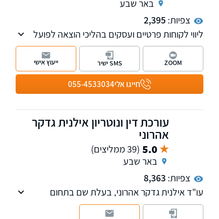
באר שבע
צפיות:
2,395
ליווי לקוחות פרטיים ועסקים בהליכי הוצאה לפועל
וחדלות פירעון-פשיטת רגל, לשון הרע, סכסוכי
שכנים, ליקויי בניה, מכר במקרקעין, תביעות
ייעוץ אישי
ZOOM
SMS ישיר
כספיות, עריכת ייפוי כוח מתמשך, בנקאות וגביית
חובות עבור לקוחות פרטיים ועסקיים
חייגו אלי
055-4533034
עורכת דין ונוטריון אילנית גדקר
אהרוני
5.0
(39 ממליצים)
באר שבע
צפיות:
8,363
עו"ד אילנית גדקר אהרוני, בעלת שם בתחום
הביטוח הלאומי ובייצוג לקוחות בתחום נפגעי
עבודה, נכות כללית, נפגעי פעולות איבה וטרור