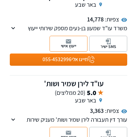
באר שבע
צפיות:
14,778
משרד עו"ד שמעון בן-נעים מספק שירותי ייעוץ
וייצוג משפטי בדיני עבודה ונזיקין.
ייעוץ אישי
SMS ישיר
חייגו אלי
055-4532996
עו"ד לירן שמיר ושות'
5.0
(20 ממליצים)
באר שבע
צפיות:
3,363
עורך דין תעבורה לירן שמיר ושות' מעניק שירות
ברחבי הארץ בעל ניסיון רב בתחום התעבורה והדין
הפלילי כתב אישום בגין נהיגה בשכרות / מהירות,