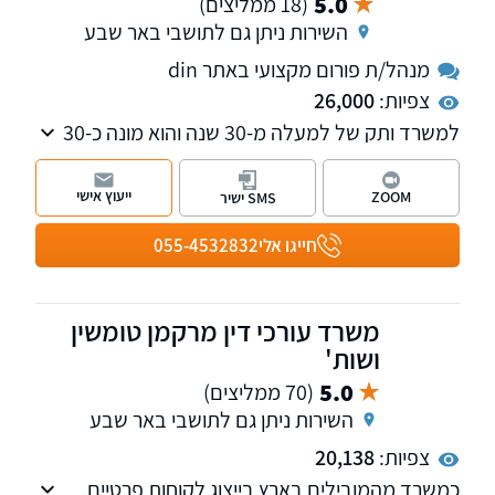
5.0
(18 ממליצים)
השירות ניתן גם לתושבי באר שבע
מנהל/ת פורום מקצועי באתר din
צפיות:
26,000
למשרד ותק של למעלה מ-30 שנה והוא מונה כ-30
עובדים ותיקים ומנוסים, דוברי 19 שפות שונות.
המשרד מחולק ל-3 מחלקות שונות – מחלקת
ייעוץ אישי
ZOOM
SMS ישיר
אזרחויות אירופאיות, השקעות ודין זר, מחלקת נזיקין
ו מחלקת הגיל השלישי. המשרד ממוקם בתל אביב
חייגו אלי
055-4532832
ומעניק שירות ברחבי הארץ.
משרד עורכי דין מרקמן טומשין
ושות'
5.0
(70 ממליצים)
השירות ניתן גם לתושבי באר שבע
צפיות:
20,138
כמשרד מהמובילים בארץ בייצוג לקוחות פרטיים,