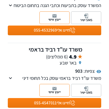
המשרד עוסק בתביעות וכתבי הגנה בתחום הביטוח
והנזיקין. תחום הנזיקין כולל רשלנות רפואית, נזקי
גוף, תביעות ביטוח לאומי נזקי רכוש ועוד.
ייעוץ אישי
SMS ישיר
חייגו אלי
055-4532969
משרד עו"ד רביד בראמי
4.9
(6 ממליצים)
באר שבע
צפיות:
903
משרד עו"ד רביד בראמי עוסק בכל תחומי דיני
המשפחה, ומייצג בתיקי גירושין, מזונות ילדים,
מזונות אישה, זמני שהות, תביעות רכוש. כמו כן
ייעוץ אישי
SMS ישיר
מוסמך לעריכת הסכמי ממון, גירושין, ידועים
בציבור, עריכת ייפוי כח מתמשך, אפוטרופסות,
חייגו אלי
055-4547011
מסמך הבעת רצון, עריכת צוואה וירושה.