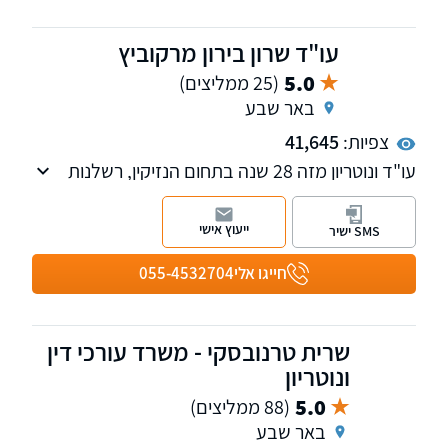
בנוסף המשרד עוסק ומייצג בתחום הוצאת דיבה
ולשון הרע.
עו"ד שרון בירון מרקוביץ
5.0
(25 ממליצים)
באר שבע
צפיות:
41,645
עו"ד ונוטריון מזה 28 שנה בתחום הנזיקין, רשלנות
רפואית, ביטוח לאומי, תאונות דרכים ועבודה.
המשרד מונה 6 עורכי-דין, ביניהם רופא שהינו עורך
ייעוץ אישי
SMS ישיר
דין בהשכלתו.
חייגו אלי
055-4532704
שרית טרנובסקי - משרד עורכי דין
ונוטריון
5.0
(88 ממליצים)
באר שבע