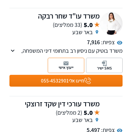
משרד עו"ד שחר רבקה
5.0
(33 ממליצים)
באר שבע
צפיות:
7,916
משרד בוטיק עם ניסיון רב בתחומי דיני המשפחה,
מקרקעין וההוצאה לפועל. ניסיון רב בטיפול בהליכי
גירושין מורכבים וגם בסיום בהסכמים כאשר טובת
ייעוץ אישי
SMS ישיר
הילדים היא עיקרון המנחה אותנו. נשמח לקבוע
עמכם פגישת ייעוץ.
חייגו אלי
055-4532901
משרד עורכי דין שקד זרוצקי
5.0
(2 ממליצים)
באר שבע
צפיות:
5,497