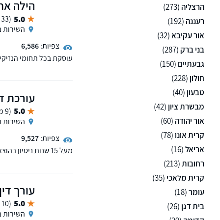
הילה אחי
הרצליה
(273)
5.0
(33 ממליצים)
רעננה
(192)
השירות נ
אור עקיבא
(32)
צפיות:
6,586
בני ברק
(287)
עוסקת בכל תחומי הנזיקין
גבעתיים
(150)
ביטוח לאומי ותביעות רשל
חולון
(228)
טבעון
(40)
עורכת די
מבשרת ציון
(42)
5.0
(9 ממליצים)
אור יהודה
(60)
השירות נ
קרית אונו
(78)
צפיות:
9,527
אריאל
(16)
מעל 15 שנות ניסיון
לרבות התנגדויות, גירושין
רחובות
(213)
קרית מלאכי
(35)
עורך דין
עומר
(18)
5.0
(10 ממליצים)
בית דגן
(26)
השירות נ