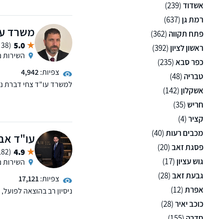
לאומי. בכיר לשעבר בחבר
אשדוד
(239)
רמת גן
(637)
משרד עו
פתח תקווה
(362)
5.0
(38 ממליצים)
ראשון לציון
(392)
השירות נ
כפר סבא
(235)
צפיות:
4,942
טבריה
(48)
למשרד עו"ד צחי דברת ניסי
אשקלון
(142)
המשרד עוסק בתחום המקרקע
תביעות לשון הרע. למשרד
חריש
(35)
קציר
(4)
מכבים רעות
(40)
עו"ד אבי
פסגת זאב
(20)
4.9
(182 ממליצים)
גוש עציון
(17)
השירות נ
גבעת זאב
(28)
צפיות:
17,121
אפרת
(12)
ניסיון רב בהוצאה לפועל, 
בהליכי גישור ובוררות, ער
כוכב יאיר
(28)
חדרה
(155)