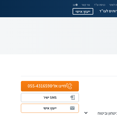
 לאתר
כניסת עו"ד
צור קשר
🌐 עב
ותים לעו"ד
ייעוץ אישי
חייגו אלי
055-4316598
SMS ישיר
ייעוץ אישי
טחון וביטוח