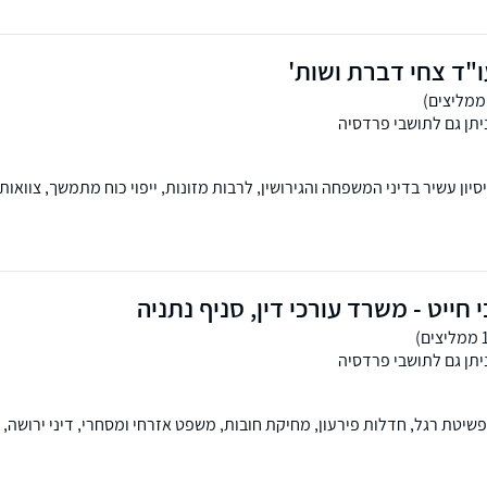
ות ביטוח, בעל השכלה בכלכלה ותואר שני במשפטים.
"ד צחי דברת ושות'
יתן גם לתושבי פרדסיה
ון עשיר בדיני המשפחה והגירושין, לרבות מזונות, ייפוי כוח מתמשך, צוואות 
ין, מלווה מוכרים וקונים בעסקאות מכר, מטפל בליקויי בנייה, סכסוכי שכנים
 שלוחות בנתניה וחיפה.
 חייט - משרד עורכי דין, סניף נתניה
יתן גם לתושבי פרדסיה
פשיטת רגל, חדלות פירעון, מחיקת חובות, משפט אזרחי ומסחרי, דיני ירושה, 
עורים מורכבים והסדרי חובות ללא חדלות פירעון.