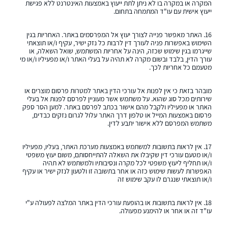
המקרה או במקרה בו לא ניתן לתת ייעוץ באמצעות האינטרנט ללא פגישת
ייעוץ אישית עם עו"ד המתמחה בתחום.
16. האתר מאפשר פנייה לצורך יעוץ אל המפרסמים באתר. האחריות בגין
השימוש באפשרות פניה לעורך דין לרבות כל נזק ישיר, עקיף ו/או תוצאתי
שייגרמו בגין שימוש שכזה, הינה על אחריות המשתמש, שואל השאלה, או
עורך הדין, בלבד ובשום מקרה לא תהיה על בעלי האתר ו/או מפעיליו ו/או מי
מטעמם כל אחריות לכך.
מובהר בזאת כי אין לפנות אל עורכי הדין באתר למטרות פרסום מוצרים או
שירותים מכל סוג שהוא. על משתמש אשר מעוניין לפרסם לפנות אל בעלי
האתר או מפעיליו ולקבל מהם אישור בכתב לפרסם באתר. למען הסר ספק
פרסום באמצעות המייל או טלפון דרך האתר עלול לגרום נזקים כבדים,
משתמש המפרסם ללא אישור יתבע לדין.
17. אין לראות בתשובות למשתמש באמצעות מערכת האתר, בעליו, מפעיליו
ו/או מטעם עורכי דין שקיבלו את השאלה להתייחסותם, משום יעוץ משפטי
ו/או תחליף ליעוץ משפטי לכל מקרה ונסיבותיו ולמשתמש לא תהיה
האפשרות לעשות שימוש כזה או אחר בתשובה זו ולטעון לנזק ישיר או עקיף
ו/או תוצאתי שנגרם לו עקב שימוש זה
18. אין לראות בתשובות או בהופעת עורכי הדין באתר המלצה לפעולה ע"י
עו"ד זה או אחר או להימנע מפעולה.