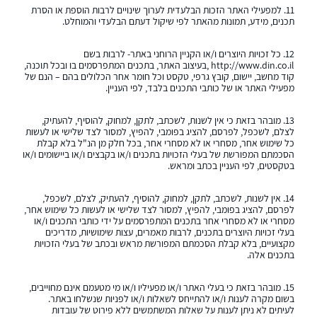
11. למפעילי האתר הזכות הבלעדית לערוך שינויים לרבות הוספת או הסרת
תכנים, מידע, תמונות מהאתר לפי שיקול דעתם הבלעדי והמוחלט.
12. כל זכויות היוצרים ו/או הקניין הרוחני באתר- לרבות בשם
http://www.din.co.il
,בעיצוב האתר, בתכנים המתפרסמים בו ובכל תוכנה,
קוד מחשב, יישום, קובץ גרפי, טקסט וכל חומר אחר הכלולים בהם – הנם של
מפעילי האתר או של כותבי התכנים בלבד, לפי העניין.
13. מובהר בזאת כי אין לשנות, לשכתב, לתקן, למחוק, להוסיף, להעתיק,
לצלם, לשכפל, לפרסם, להציג בפומבי, להפיץ, למסור לצד שלישי או לעשות
כל שימוש אחר, מסחרי או לא מסחרי אחר, בכל חלק מן הנ"ל בלא קבלת
הסכמתם המפורשת של בעלי הזכויות בתכנים ו/או בקבצים ו/או ביישומים ו/או
בטקסטים, לפי העניין בכתב ומראש.
14. אין לשנות, לשכתב, לתקן, למחוק, להוסיף, להעתיק, לצלם, לשכפל,
לפרסם, להציג בפומבי, להפיץ, למסור לצד שלישי או לעשות כל שימוש אחר,
מסחרי או לא מסחרי אחר בתכנים המתפרסמים על ידי כותבי התכנים ו/או
בעלי זכויות היוצרים בתכנים, לרבות מאמרים, עצות שימושיות, מדריכים
מקצועיים, בלא קבלת הסכמתם המפורשת מראש ובכתב של בעלי הזכויות
בתכנים אלה.
15. מובהר בזאת כי בעלי האתר ו/או מפעיליו ו/או מי מטעמם אינם מחוייבים,
בשום מקרה לענות ו/או להתייחס לשאלות ו/או לפניות שנשלחו באתר.
לעיתים לא ניתן לענות על שאלות המשתמשים ללא פירוט של עובדות