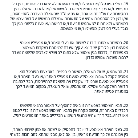
19. בעלי הפורטל ו/או מפעיליו ו/או מי מטעמם לא ישאו בכל אחריות בגין כל
נזק ישיר ו/או עקיף ו/או תוצאתי שייגרם למשתמש ו/או למפנה השאלה בגין
התקשרות עם עו"ד זה או אחר, או עם עוה"ד שהשאלה הועברה להתייחסותו,
וא/ו בגין כל הסתמכות שהיא על התשובות שנשלחו הנעשית על דעת עצמו של
המשתמש ולא תהיה למשתמש תביעה ו/או דרישה ו/או טענה כלשהי בגין כך
כנגד בעלי הפורטל, מפעיליו ו/או מי מטעמם.
20. המשתמש מתחייב בזה לשפות את בעלי האתר ו/או מפעיליו ו/או מי
מטעמם בגין כל נזק ישיר ו/או עקיף שיגרם למי מהם בעקבות השימוש
באפשרות זו ,לרבות בגין שימוש שלא בתום לב ושלא לצרכים שלשמה נועדה
לרבות פעולות שנעשו בזדון.
21. המשתמש, שואל השאלה, מאשר כי בפנייתו באמצעות הפורטל הוא
מסכים לקבל תשובות ו/או מידע מטעם מפעילי האתר ו/או בעלי האתר ו/או
מפעיליו ו/או מטעם עורכי דין שקיבלו את השאלה להתייחסות, הכל לכתובת
הדואר האלקטרוני שמילא המשתמש, שואל השאלה, במקום המיועד לכך
במסגרת פנייתו לאתר.
22. תנאי השימוש באפשרות זו באים להוסיף על האמור בתנאי השימוש
הכלליים באתר זה, ובשום מקרה אין בתנאי השימוש באפשרות זו כדי לפגוע
ו/או לגרוע בכל דרך שהיא מתנאי השימוש הכלליים באתר המפורטים לעיל.
23. בעלי האתר ו/או מפעיליו יוכלו להפסיק או לשנות את מתן שירותי האתר,
בין אם נתנו על כך הודעה מראש, ובין אם לאו, מבלי שתהא להם חבות כלשהי