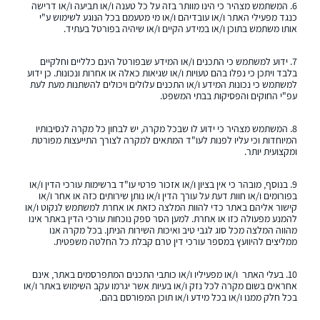
6. המשתמש מצהיר כי הינו מוותר בזה על כל טענה ו/או תביעה ו/או דרישה
כנגד מפעילי האתר ו/או עובדיהם ו/או מי מטעמם בכל הנוגע לשימוש ע"י
אותו משתמש בתוכן ו/או במידע הקיים ו/או שיהיה בפורטל בעתיד.
7. ידוע למשתמש כי התכנים ו/או המידע שבפורטל הינם כלליים וחלקיים
בלבד ויתכן כי נפלו בהם טעויות ו/או שגיאות כאלה או אחרות ונכונות. כן ידוע
למשתמש כי נכונות המידע ו/או התכנים עלולים ויכולים להשתנות מעת לעת
עפ"י החוקים והפסיקות בבתי המשפט.
8. המשתמש מצהיר כי ידוע לו שבכל מקרה, יש לבחון כל מקרה לנסיבותיו
המיוחדות וכי עליו לפנות לעו"ד המתאים למקרה לצורך התייעצות מפורטת
ומקצועית יותר.
9. בנוסף, מובהר כי אין בציון ו/או אזכור פרטי עו"ד ברשימות עורכי הדין ו/או
בפורומים ו/או חוות דעת על עורך הדין ו/או נותן שירותים כזה או אחר ו/או
קישור אליהם באתר כדי להוות המלצה כזאת או אחרת למשתמש לנקוט ו/או
להמנע מפעולה כזו או אחרת. למען הסר ספק נוכחות עורכי הדין באתר אינו
מהווה המלצה מכל סוג לגבי טיב ואיכות השירות הניתן. בכל מקרה אנו
ממליצים להיוועץ במספר עורכי דין טרם קבלת כל החלטה משפטית.
10. בעלי האתר
ו/או מפעיליו ו/או כותבי התכנים המתפרסמים באתר, אינם
אחראים בשום מקרה לכל נזק ו/או בעיות אשר יגרמו עקב השימוש באתר ו/או
בכל חלק ממנו ו/או בכל מידע ו/או תוכן המפורסם בהם.