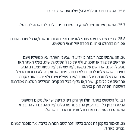
25.6. הפצת דואר זבל (
SPAM
) שלנמענו אין צורך בו.
25.7. המשתמש מתחייב לספק פרטים נכונים בלבד להרשמה לפורטל.
25.8
כריית מידע באמצעות אלגוריתם ו/או תוכנת מחשב ו/או כל צורה אחרת
אסורים בהחלט ומהווים הפרה של תנאי השימוש.
26. המשתמש מצהיר בזה כי ידוע לו שבעלי האתר ו/או מפעיליו אינם
אחראים על ציוד או תוכנות, ולא על כלל השגיאות שיש. בעלי האתר ו/או
מפעיליו אינם אחראים על בקשות ו/או שאלות ו/או פניות שאבדו, הגיעו
באיחור או שנשלחו לכתובת לא נכונה, פניות שניזוקו או לא ברורות מכשל
טכני או כשל תוכני. בעלי האתר ו/או מפעיליו אינם ולא יהיו בשום מקרה
אחראים על כל נזק, ישיר ו/או עקיף בכל המקרים הכוללים רשלנות ממדרגה
ראשונה והפרת החוק במתכוון.
27. על השימוש באתר יחולו אך ורק דיני מדינת ישראל. מקום השיפוט
הבלעדי בגין כל דבר ועניין הנובע מהפורטלים ו/או מהסכם זה הנו בבתי
המשפט המוסמכים במחוז תל-אביב והמרכז בישראל.
28. האמור בתקנון זה נכתב בלשון זכר לשם הנוחות בלבד, אך מופנה לנשים
וגברים כאחד.