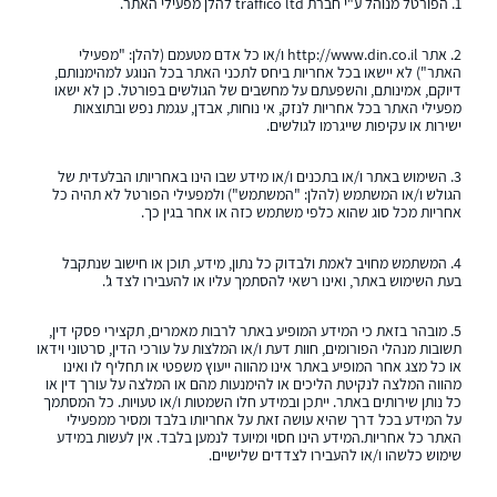
1. הפורטל מנוהל ע"י חברת
traffico ltd
להלן מפעילי האתר.
2. אתר
http://www.din.co.il
ו/או כל אדם מטעמם (להלן: "מפעילי
האתר") לא יישאו בכל אחריות ביחס לתכני האתר בכל הנוגע למהימנותם,
דיוקם, אמינותם, והשפעתם על מחשבים של הגולשים בפורטל. כן לא ישאו
מפעילי האתר בכל אחריות לנזק, אי נוחות, אבדן, עגמת נפש ובתוצאות
ישירות או עקיפות שייגרמו לגולשים.
3. השימוש באתר ו/או בתכנים ו/או מידע שבו הינו באחריותו הבלעדית של
הגולש ו/או המשתמש (להלן: "המשתמש") ולמפעילי הפורטל לא תהיה כל
אחריות מכל סוג שהוא כלפי משתמש כזה או אחר בגין כך.
4. המשתמש מחויב לאמת ולבדוק כל נתון, מידע, תוכן או חישוב שנתקבל
בעת השימוש באתר, ואינו רשאי להסתמך עליו או להעבירו לצד ג'.
5. מובהר בזאת כי המידע המופיע באתר לרבות מאמרים, תקצירי פסקי דין,
תשובות מנהלי הפורומים, חוות דעת ו/או המלצות על עורכי הדין, סרטוני וידאו
או כל מצג אחר המופיע באתר אינו מהווה ייעוץ משפטי או תחליף לו ואינו
מהווה המלצה לנקיטת הליכים או להימנעות מהם או המלצה על עורך דין או
כל נותן שירותים באתר. ייתכן ובמידע חלו השמטות ו/או טעויות. כל המסתמך
על המידע בכל דרך שהיא עושה זאת על אחריותו בלבד ומסיר ממפעילי
האתר כל אחריות.המידע הינו חסוי ומיועד לנמען בלבד. אין לעשות במידע
שימוש כלשהו ו/או להעבירו לצדדים שלישיים.