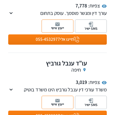
צפיות:
7,778
עורך דין ומגשר מוסמך. עוסק בתחום
האזרחי-מסחרי ומתמקד בליטיגציה (הדיינות)
משפטית, מקרקעין, חוזים, מעמד אישי ומשפחתי,
ייעוץ אישי
SMS ישיר
הליכי גישור ובוררות.
חייגו אלי
055-4532977
עו"ד ענבל גורביץ
חיפה
צפיות:
3,019
משרד עורכי דין ענבל גורביץ הינו משרד בוטיק
העוסק בתחום נזקי גוף ותאונות וכן הביטוח הלאומי.
ייעוץ אישי
SMS ישיר