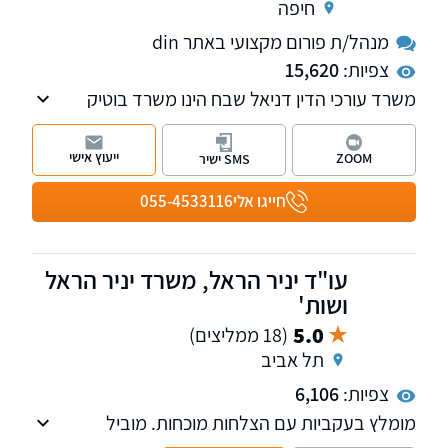
חיפה
מנהל/ת פורום מקצועי באתר din
צפיות:
15,620
משרד עורכי הדין דניאל שבח הינו משרד בוטיק
מוביל בתחומו, עם ניסיון של 31 שנה בייצוג לקוחות
פרטיים בתביעות ביטוח, נזיקין וזכויות רפואיות.
ייעוץ אישי
ZOOM
SMS ישיר
המשרד מתגאה במחויבותו להבטיח את הפיצוי
המקסימלי האפשרי עבור לקוחותיו. עו"ד דניאל
חייגו אלי
055-4533116
שבח, בוגר קורס חובלים וקצין בכיר במילואים,
משפטן בעל רקע אקדמי נרחב הכולל תואר ראשון
במשפטים, תואר שני בפילוסופיה ולימודי דוקטורט
עו"ד יניר הראל, משרד יניר הראל
במשפטים.
ושות'
5.0
(18 ממליצים)
תל אביב
צפיות:
6,106
מומלץ בעקביות עם הצלחות מוכחות. מוביל
בהשגת פיצויים מקסימליים עם 24 שנות ניסיון. פנו