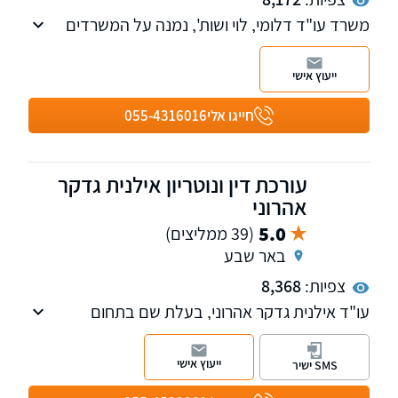
משרד עו"ד דלומי, לוי ושות', נמנה על המשרדים
הבולטים והמובילים בתחומם באזור הדרום
ייעוץ אישי
חייגו אלי
055-4316016
עורכת דין ונוטריון אילנית גדקר
אהרוני
5.0
(39 ממליצים)
באר שבע
צפיות:
8,368
עו"ד אילנית גדקר אהרוני, בעלת שם בתחום
הביטוח הלאומי ובייצוג לקוחות בתחום נפגעי
עבודה, נכות כללית, נפגעי פעולות איבה וטרור
ייעוץ אישי
SMS ישיר
לרבות ייצוג בוועדות רפואיות ובערכאות משפטיות.