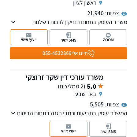
ראשון לציון
צפיות:
21,940
משרד העוסק בתחום הנזיקין לרבות רשלנות
רפואית, תאונות דרכים, נזקי גוף, תביעות כנגד
משרד הביטחון, תאונות עבודה, נזקי רכוש, ביטוח
ייעוץ אישי
ZOOM
SMS ישיר
וסיעוד ועוד. למשרד שלוחות בראשון לציון
וברחובות.
חייגו אלי
055-4532869
משרד עורכי דין שקד זרוצקי
5.0
(2 ממליצים)
באר שבע
צפיות:
5,505
המשרד עוסק בתביעות וכתבי הגנה בתחום הביטוח
והנזיקין. תחום הנזיקין כולל רשלנות רפואית, נזקי
גוף, תביעות ביטוח לאומי נזקי רכוש ועוד.
ייעוץ אישי
SMS ישיר