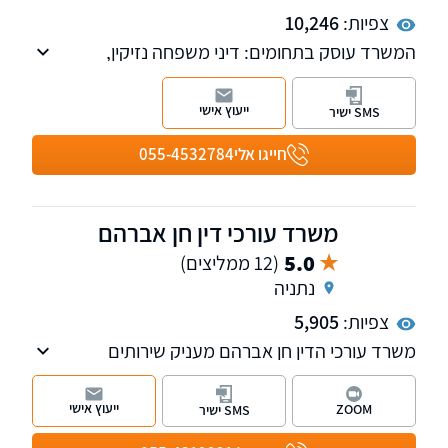
צפיות:
10,246
המשרד עוסק בתחומים: דיני משפחה נזיקין,
תאונות דרכים, רשלנות רפואית, ביטוח לאומי,
משרד הביטחון ודיני ביטוח.
ייעוץ אישי
SMS ישיר
חייגו אלי
055-4532784
משרד עורכי דין חן אברהם
5.0
(12 ממליצים)
נתניה
צפיות:
5,905
משרד עורכי הדין חן אברהם מעניק שירותים
בתחומי המקרקעין ונזיקין, חבר לשכת עורכי הדין
משנת 2014 , המשרד מביא איתו נסיון ייחודי מעולם
ייעוץ אישי
ZOOM
SMS ישיר
חברות ביטוח