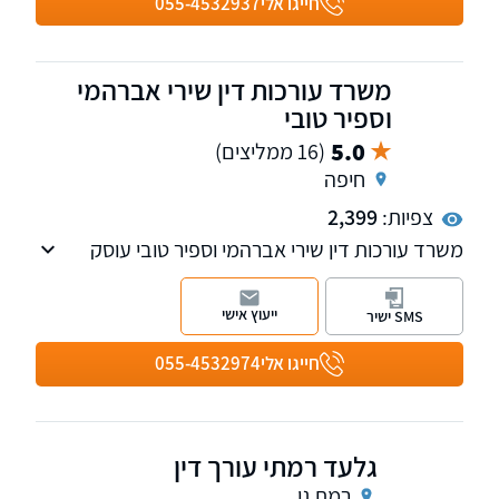
חייגו אלי
055-4532937
משרד עורכות דין שירי אברהמי
וספיר טובי
5.0
(16 ממליצים)
חיפה
צפיות:
2,399
משרד עורכות דין שירי אברהמי וספיר טובי עוסק
בתביעות ביטוח סיעוד-ילדים ,תביעות מול הביטוח
הלאומי, ייפוי כח מתמשך,חדלות פירעון ועוד.
ייעוץ אישי
SMS ישיר
חייגו אלי
055-4532974
גלעד רמתי עורך דין
רמת גן