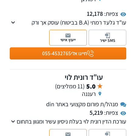
צפיות:
12,178
עו"ד גלעד רמתי (B.A בביטוח) עוסק אך ורק
בתביעות נגד חברות ביטוח ובעל נסיון רב בייצוג
מבוטחים. תחומי עיסוק: תביעות ביטוח, ביטוח
ייעוץ אישי
SMS ישיר
סיעודי, ביטוח חיים, אובדן כושר עבודה, ביטוח
מחלות, ביטוח דירה, ביטוח עסק וביטוח קבלנים.
חייגו אלי
055-4532765
עו"ד רונית לוי
5.0
(11 ממליצים)
רעננה
מנהל/ת פורום מקצועי באתר din
צפיות:
5,219
עורכת הדין רונית לוי בעלת ניסיון עשיר ומגוון בתחום
ייעוץ פנסיוני, תביעות נזיקין, וכן במצב אובדן כושר