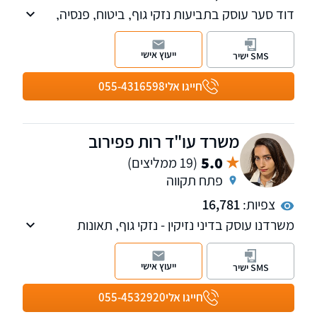
דוד סער עוסק בתביעות נזקי גוף, ביטוח, פנסיה,
אובדן כושר עבודה, רשלנות רפואית, נכויות, משרד
הביטחון וביטוח לאומי. בכיר לשעבר בחברות
ייעוץ אישי
SMS ישיר
ביטוח, בעל השכלה בכלכלה ותואר שני במשפטים.
חייגו אלי
055-4316598
משרד עו"ד רות פפירוב
5.0
(19 ממליצים)
פתח תקווה
צפיות:
16,781
משרדנו עוסק בדיני נזיקין - נזקי גוף, תאונות
דרכים,קצבת נכות כללית,קצבת ניידות, דיני ביטוח
לאומי, תאונות עבודה, דיני ביטוח ומשרד הביטחון.,
ייעוץ אישי
SMS ישיר
וכן בהסכמים הנוגעים למעמד האישי.
חייגו אלי
055-4532920