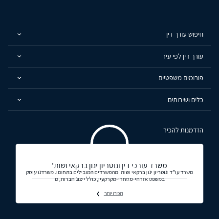
חיפוש עורך דין
עורך דין לפי עיר
פורומים משפטיים
כלים ושירותים
הזדמנות להכיר
משרד עורכי דין ונוטריון ינון ברקאי ושות'
משרד עו"ד ונוטריון ינון ברקאי ושות' מהמשרדים המובילים בתחומו. משרדנו עוסק
במשפט אזרחי-מסחרי-מקרקעין, כולל ייצוג חברות, מ
תכירו יותר