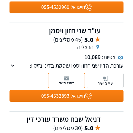
חייגו אלי
055-4532969
עו"ד שני חזון ויסמן
5.0
(45 ממליצים)
הרצליה
צפיות:
10,089
עורכת הדין שני חזון ויסמן עוסקת בדיני נזיקין:
תאונות דרכים (נזקי גוף), תאונות עבודה תביעות
נזקי גוף, ביטוח לאומי, פוליסת סיעוד, תאונות
ייעוץ אישי
SMS ישיר
אישיות ואובדן כושר עבודה.
חייגו אלי
055-4532893
דניאל שבח משרד עורכי דין
5.0
(30 ממליצים)