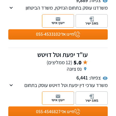
צפיות:
9,889
משרדנו עוסק בתחום הנזיקין, משרד הביטחון
ותביעות ביטוח מורכבות, לרבות נזקי גוף ותאונות
וייצוג נפגעים מול ביטוח לאומי וחברות הביטוח, ייצוג
ייעוץ אישי
SMS ישיר
אנשי כוחות הביטחון מול אגף השיקום במשרד
הביטחון . שלוחות ברעננה ובחיפה
חייגו אלי
055-4533102
עו"ד יפעת וטל דויטש
5.0
(12 ממליצים)
נס ציונה
צפיות:
6,441
משרד עורכי דין יפעת וטל דויטש עוסק בתחום
הנזיקין, הביטוח, הסיעוד והרשלנות הרפואית.
המשרד בעל ניסיון רב של למעלה מ-15 שנים
ייעוץ אישי
SMS ישיר
ומלווה לקוחות עד לקבלת הפיצוי המקסימלי בגין
הנזקים שנגרמו להם.
חייגו אלי
055-4546827