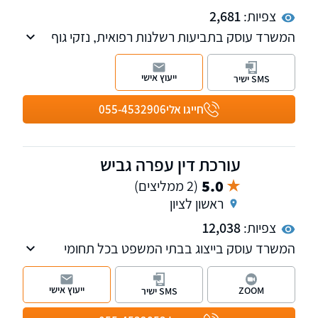
צפיות:
2,681
המשרד עוסק בתביעות רשלנות רפואית, נזקי גוף
והביטוח ובתביעות משרד הביטחון
ייעוץ אישי
SMS ישיר
חייגו אלי
055-4532906
עורכת דין עפרה גביש
5.0
(2 ממליצים)
ראשון לציון
צפיות:
12,038
המשרד עוסק בייצוג בבתי המשפט בכל תחומי
המשפט האזרחי, נזיקין, מסחרי, ייפוי כוח מתמשך,
סכסוכי שכנים ופינוי מושכר, ייעוץ וליווי מקצועי לכל
ייעוץ אישי
ZOOM
SMS ישיר
אורך ההליך המשפטי