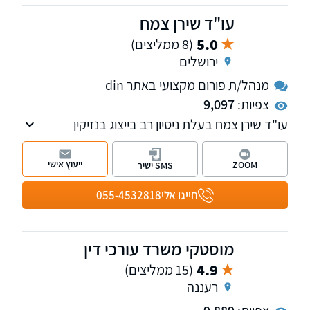
עו"ד שירן צמח
5.0
(8 ממליצים)
ירושלים
מנהל/ת פורום מקצועי באתר din
צפיות:
9,097
עו"ד שירן צמח בעלת ניסיון רב בייצוג בנזיקין
ובתאונות דרכים ובייצוג עובדים ומעסיקים בבתי
הדין לעבודה.
ייעוץ אישי
ZOOM
SMS ישיר
חייגו אלי
055-4532818
מוסטקי משרד עורכי דין
4.9
(15 ממליצים)
רעננה