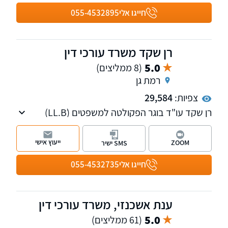
העבודה. למשרד שלוחות ברמת גן, ראשון לציון
חייגו אלי
055-4532895
ונתניה.
רן שקד משרד עורכי דין
5.0
(8 ממליצים)
רמת גן
צפיות:
29,584
רן שקד עו"ד בוגר הפקולטה למשפטים (LL.Bׂ)
אוניברסיטת תל אביב מ-1988, המשרד עוסק
בתביעות בגין נזקי גוף לרבות תאונות דרכים/
ייעוץ אישי
ZOOM
SMS ישיר
עבודה/ פגיעה בנפילה/ רשלנות רפואית, תביעות
מכוח פוליסה, תביעות למוסד לביטוח לאומי.
חייגו אלי
055-4532735
השירותים ניתנים בשפות עברית, אנגלית, ורוסית.
ענת אשכנזי, משרד עורכי דין
5.0
(61 ממליצים)