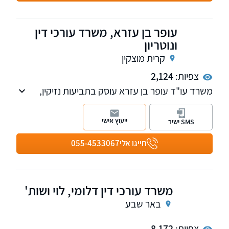
עופר בן עזרא, משרד עורכי דין
ונוטריון
קרית מוצקין
צפיות:
2,124
משרד עו"ד עופר בן עזרא עוסק בתביעות נזיקין,
תאונות דרכים לרבות ובפרט אופנועים, וביטוח כולל
ביטוח לאומי וועדות רפואיות, נזקי גוף ורכוש
ייעוץ אישי
SMS ישיר
בתאונות דרכים, תאונות עבודה, פציעות במרחב
הציבורי ועוד, ליטיגציה ושירותי נוטריון וייפוי כוח
חייגו אלי
055-4533067
מתמשך. בנוסף, במשרדנו עו"ד בתחום דיני
המשפחה, כולל צוואות.
משרד עורכי דין דלומי, לוי ושות'
באר שבע
צפיות:
8,172