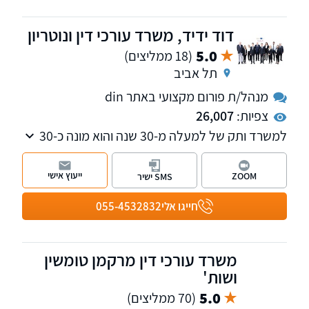
דוד ידיד, משרד עורכי דין ונוטריון
5.0
(18 ממליצים)
תל אביב
מנהל/ת פורום מקצועי באתר din
צפיות:
26,007
למשרד ותק של למעלה מ-30 שנה והוא מונה כ-30
עובדים ותיקים ומנוסים, דוברי 19 שפות שונות.
המשרד מחולק ל-3 מחלקות שונות – מחלקת
ייעוץ אישי
ZOOM
SMS ישיר
אזרחויות אירופאיות, השקעות ודין זר, מחלקת נזיקין
ו מחלקת הגיל השלישי. המשרד ממוקם בתל אביב
חייגו אלי
055-4532832
ומעניק שירות ברחבי הארץ.
משרד עורכי דין מרקמן טומשין
ושות'
5.0
(70 ממליצים)