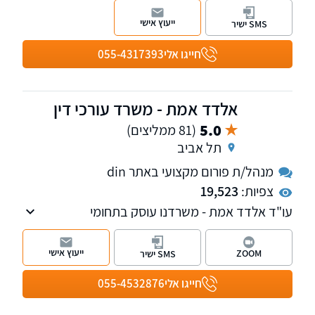
אלינו לקבלת ייעוץ ראשוני והערכת סיכוי. עו"ד יניר
ייעוץ אישי
SMS ישיר
הראל הינו מחבר הספר "דיני הראיות בתביעות
ביטוח ופלת"ד" ומדורג ע"י דנס 100 כעורך דין
חייגו אלי
055-4317393
מוביל בתחום הביטוח.
אלדד אמת - משרד עורכי דין
5.0
(81 ממליצים)
תל אביב
מנהל/ת פורום מקצועי באתר din
צפיות:
19,523
עו"ד אלדד אמת - משרדנו עוסק בתחומי
המקרקעין והאזרחי-מסחרי.
ייעוץ אישי
ZOOM
SMS ישיר
חייגו אלי
055-4532876