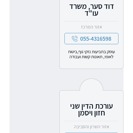
דוד סער, משרד
עו"ד
אזור המרכז
055-4316598
עוסק בתביעות נזקי גוף,ביטוח
לאומי, תאונות קשות ועבודה
עורכת הדין שני
חזון ויסמן
אזור השרון והסביבה