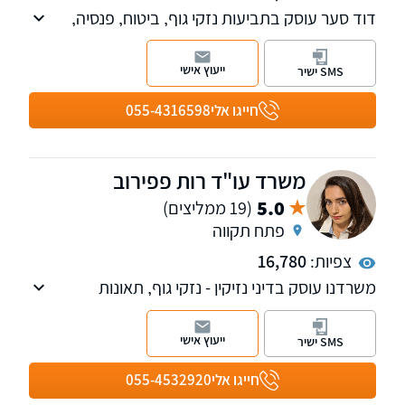
דוד סער עוסק בתביעות נזקי גוף, ביטוח, פנסיה,
אובדן כושר עבודה, רשלנות רפואית, נכויות, משרד
הביטחון וביטוח לאומי. בכיר לשעבר בחברות
ייעוץ אישי
SMS ישיר
ביטוח, בעל השכלה בכלכלה ותואר שני במשפטים.
חייגו אלי
055-4316598
משרד עו"ד רות פפירוב
5.0
(19 ממליצים)
פתח תקווה
צפיות:
16,780
משרדנו עוסק בדיני נזיקין - נזקי גוף, תאונות
דרכים,קצבת נכות כללית,קצבת ניידות, דיני ביטוח
לאומי, תאונות עבודה, דיני ביטוח ומשרד הביטחון.,
ייעוץ אישי
SMS ישיר
וכן בהסכמים הנוגעים למעמד האישי.
חייגו אלי
055-4532920