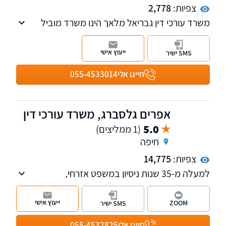
צפיות:
2,778
משרד עורכי דין גבריאל מלאך הינו משרד מוביל
בעל ניסיון רב בתחום נזקי גוף ותאונות ורשלנות
רפואית.
ייעוץ אישי
SMS ישיר
חייגו אלי
055-4533014
אפרים גלסברג, משרד עורכי דין
5.0
(1 ממליצים)
חיפה
צפיות:
14,775
למעלה מ-35 שנות ניסיון במשפט אזרחי,
בתחומים: נזקי גוף, רשלנות רפואית, ביטוח לאומי,
דיני עבודה, ימאות, משפט רומני לרבות ליווי
ייעוץ אישי
ZOOM
SMS ישיר
בקבלת דרכון רומני.
חייגו אלי
055-4532825