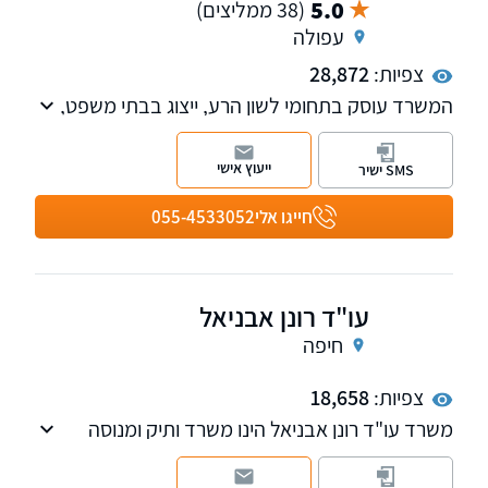
5.0
(38 ממליצים)
עפולה
צפיות:
28,872
המשרד עוסק בתחומי לשון הרע, ייצוג בבתי משפט,
שירותי נוטריון ואזרחות זרה.
ייעוץ אישי
SMS ישיר
חייגו אלי
055-4533052
עו"ד רונן אבניאל
חיפה
צפיות:
18,658
משרד עו"ד רונן אבניאל הינו משרד ותיק ומנוסה
החל משנת 1999, עו"ד אבניאל עוסק מי זה שנים
רבות בניהול תיקי נזיקין וביטוח לאומי. למשרד