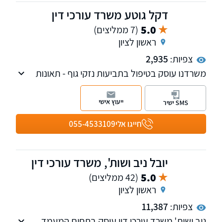
דקל גוטע משרד עורכי דין
5.0
(7 ממליצים)
ראשון לציון
צפיות:
2,935
משרדנו עוסק בטיפול בתביעות נזקי גוף - תאונות
דרכים, תאונות עבודה, ביטוח לאומי, משרד
הביטחון, רשלנות רפואית ופוליסות ביטוח פרטיות.
ייעוץ אישי
SMS ישיר
חייגו אלי
055-4533109
יובל ניב ושות', משרד עורכי דין
5.0
(42 ממליצים)
ראשון לציון
צפיות:
11,387
ניב ושות' משרד עורכי דין עוסק בתחום המעמד