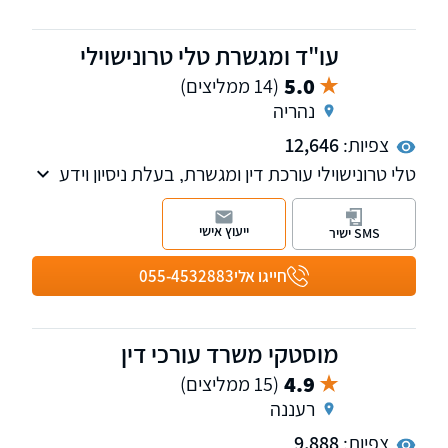
עו"ד ומגשרת טלי טרונישוילי
5.0
(14 ממליצים)
נהריה
צפיות:
12,646
טלי טרונישוילי עורכת דין ומגשרת, בעלת ניסיון וידע
עשיר בתחום דיני המשפחה, ניהול הליכי גירושין,
צוואות וירושות, מקרקעין נדל"ן, פירוק שיתוף
ייעוץ אישי
SMS ישיר
ופשיטת רגל. למשרד שלוחות בקרית מוצקין, נהריה
וחיפה.
חייגו אלי
055-4532883
מוסטקי משרד עורכי דין
4.9
(15 ממליצים)
רעננה
צפיות:
9,888