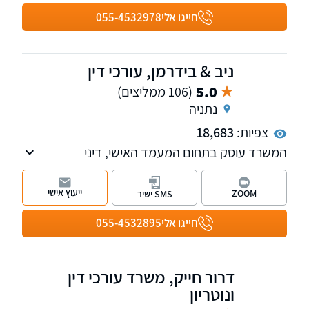
לרשותכם 11 סניפים של המשרד ברחבי הארץ:
חייגו אלי
055-4532978
בחיפה, ראש פינה, טבריה, עפולה, פתח תקווה, תל
אביב, רחובות, ירושלים, אשדוד, באר שבע ואילת.
למי שמעוניין, אנחנו מאפשרים פתיחת תיקים גם
ניב & בידרמן, עורכי דין
בטלפון.
5.0
(106 ממליצים)
נתניה
צפיות:
18,683
המשרד עוסק בתחום המעמד האישי, דיני
המשפחה, סכסוכי ירושה וגירושין, לרבות ייצוג בבית
המשפט לענייני משפחה ובבית הדין רבני. בנוסף
ייעוץ אישי
ZOOM
SMS ישיר
במשרד מחלקות העוסקות בתחום הנזיקין ודיני
העבודה. למשרד שלוחות ברמת גן, ראשון לציון
חייגו אלי
055-4532895
ונתניה.
דרור חייק, משרד עורכי דין
ונוטריון