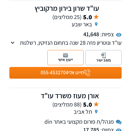
עו"ד שרון בירון מרקוביץ
5.0
(25 ממליצים)
באר שבע
צפיות:
41,648
עו"ד ונוטריון מזה 28 שנה בתחום הנזיקין, רשלנות
רפואית, ביטוח לאומי, תאונות דרכים ועבודה.
המשרד מונה 6 עורכי-דין, ביניהם רופא שהינו עורך
ייעוץ אישי
SMS ישיר
דין בהשכלתו.
חייגו אלי
055-4532704
אורן מעוז משרד עו"ד
5.0
(88 ממליצים)
תל אביב
מנהל/ת פורום מקצועי באתר din
צפיות:
17,785