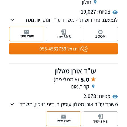
חולון
צפיות:
19,027
לנציאנו, פרייז ושות' - משרד עו"ד ונוטריון, נוסד
ב-2003 וצבר ותק וניסיון רב בתחום הרשלנות
הרפואית, נזקי גוף ותאונות ובדיני הביטוח הלאומי.
ייעוץ אישי
ZOOM
SMS ישיר
בנוסף ניתן שירות בתחומים צוואות, ירושות וייפוי כוח
מתמשך. סניפים בחולון ובחיפה.
חייגו אלי
055-4532733
עו"ד אורן מטלון
5.0
(6 ממליצים)
קרית אונו
צפיות:
2,078
משרד עו"ד אורן מטלון עוסק ב: דיני נזיקין, משרד
הביטחון, תאונות דרכים, רשלנות רפואית, ביטוח
לאומי, פגיעות גוף, ביטוח תלמידים.
ייעוץ אישי
SMS ישיר