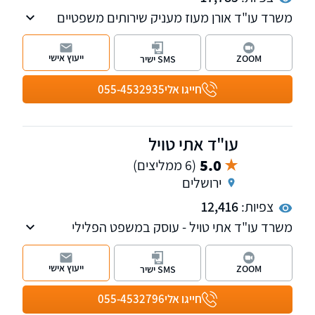
משרד עו"ד אורן מעוז מעניק שירותים משפטיים
בתביעות נזקי גוף , ביטוחי תאונות ומחלות, רשלנות
רפואית וביטוח לאומי. למשרד שלוחות בתל אביב
ייעוץ אישי
ZOOM
SMS ישיר
ובקרית אונו. עו"ד אורן מעוז מנהל פורום מחלות
מקצוע. למשרד שלוחות בתל אביב ובקרית אונו
חייגו אלי
055-4532935
עו"ד אתי טויל
5.0
(6 ממליצים)
ירושלים
צפיות:
12,416
משרד עו"ד אתי טויל - עוסק במשפט הפלילי
(הטרדות מיניות, עתירות אסירים, עבירות סמים,
עבריינות נוער ועוד), דיני משפחה, דיני עבודה
ייעוץ אישי
ZOOM
SMS ישיר
ובתחום נזקי גוף ותאונות.
חייגו אלי
055-4532796