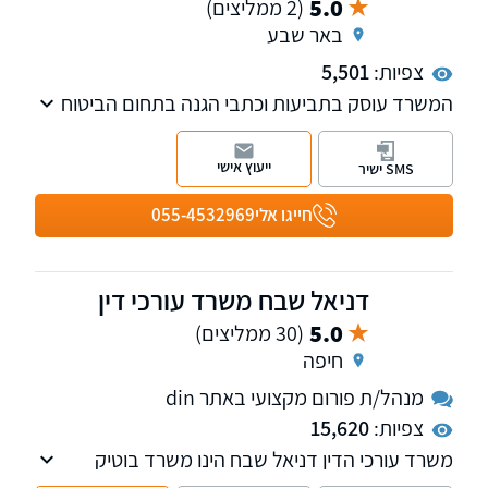
5.0
(2 ממליצים)
באר שבע
צפיות:
5,501
המשרד עוסק בתביעות וכתבי הגנה בתחום הביטוח
והנזיקין. תחום הנזיקין כולל רשלנות רפואית, נזקי
גוף, תביעות ביטוח לאומי נזקי רכוש ועוד.
ייעוץ אישי
SMS ישיר
חייגו אלי
055-4532969
דניאל שבח משרד עורכי דין
5.0
(30 ממליצים)
חיפה
מנהל/ת פורום מקצועי באתר din
צפיות:
15,620
משרד עורכי הדין דניאל שבח הינו משרד בוטיק
מוביל בתחומו, עם ניסיון של 31 שנה בייצוג לקוחות