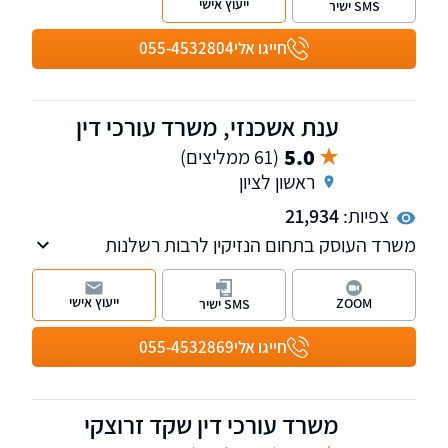
ייעוץ אישי
SMS ישיר
שלוחות בגבעתיים, רחובות, ראש פינה, באר שבע,
חיפה וירושלים
חייגו אלי
055-4532804
ענת אשכנזי, משרד עורכי דין
5.0
(61 ממליצים)
ראשון לציון
צפיות:
21,934
משרד העוסק בתחום הנזיקין לרבות רשלנות
רפואית, תאונות דרכים, נזקי גוף, תביעות כנגד
משרד הביטחון, תאונות עבודה, נזקי רכוש, ביטוח
ייעוץ אישי
ZOOM
SMS ישיר
וסיעוד ועוד. למשרד שלוחות בראשון לציון
וברחובות.
חייגו אלי
055-4532869
משרד עורכי דין שקד זרוצקי