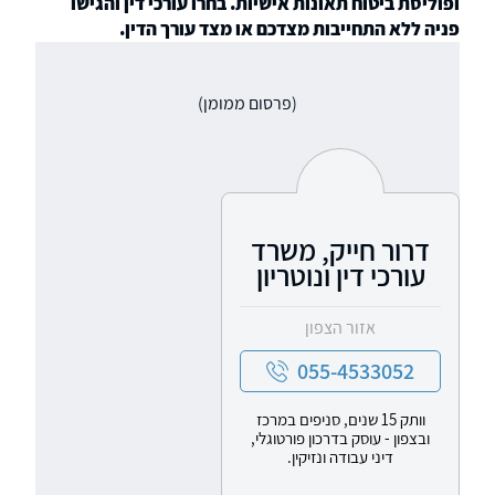
ופוליסת ביטוח תאונות אישיות. בחרו עורכי דין והגישו
פניה ללא התחייבות מצדכם או מצד עורך הדין.
(פרסום ממומן)
דרור חייק, משרד
עורכי דין ונוטריון
אזור הצפון
055-4533052
וותק 15 שנים, סניפים במרכז
ובצפון - עוסק בדרכון פורטוגלי,
דיני עבודה ונזיקין.