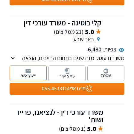
קלי בוטיגה - משרד עורכי דין
5.0
(21 ממליצים)
באר שבע
צפיות:
6,480
משרדנו עוסק מזה שנים בתחום החייבים, הוצאה
לפועל, הסדרי חוב וחדלות פירעון (פשיטת רגל).
כמו כן משרדנו נותן שירות בתחום נזיקין, המשפט
ייעוץ אישי
ZOOM
SMS ישיר
האזרחי והליכי גישור. נשמח לקבוע פגישת ייעוץ
במשרדנו
חייגו אלי
055-4533114
משרד עורכי דין - לנציאנו, פרייז
ושות'
5.0
(1 ממליצים)