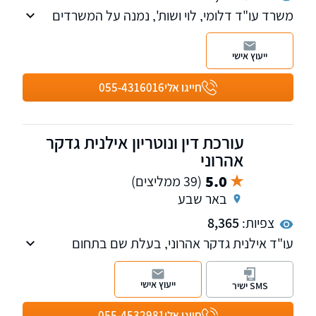
משרד עו"ד דלומי, לוי ושות', נמנה על המשרדים
הבולטים והמובילים בתחומם באזור הדרום
ייעוץ אישי
חייגו אלי
055-4316016
עורכת דין ונוטריון אילנית גדקר
אהרוני
5.0
(39 ממליצים)
באר שבע
צפיות:
8,365
עו"ד אילנית גדקר אהרוני, בעלת שם בתחום
הביטוח הלאומי ובייצוג לקוחות בתחום נפגעי
עבודה, נכות כללית, נפגעי פעולות איבה וטרור
ייעוץ אישי
SMS ישיר
לרבות ייצוג בוועדות רפואיות ובערכאות משפטיות.
חייגו אלי
055-4532981