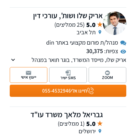
אריק שלו ושות', עורכי דין
5.0
(25 ממליצים)
תל אביב
מנהל/ת פורום מקצועי באתר din
צפיות:
30,375
אריק שלו, מייסד המשרד, בוגר תואר במנהל
עסקים במימון בהצטיינות ותואר שני מאוניברסיטת
תל אביב, עוסק בנזיקין ודיני העבודה, טיפול
ייעוץ אישי
ZOOM
SMS ישיר
בתאונות עבודה, תאונות דרכים, רשלנות רפואית,
קצין תגמולים, ייצוג עובדים ומעסיקים בשלל
חייגו אלי
055-4532946
הערכאות הרלוונטיות בתביעות שכר וזכויות
סוציאליות וכו'.
גבריאל מלאך משרד עו"ד
5.0
(1 ממליצים)
ירושלים