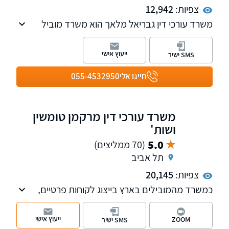
צפיות:
12,942
משרד עורכי דין גבריאל מלאך הוא משרד מוביל
בעל ניסיון של למעלה מ-25 בתחום נזקי הגוף.
למשרד מספר שלוחות: ירושלים, רחובות, אשדוד,
ייעוץ אישי
SMS ישיר
בני ברק וביתר עלית.
חייגו אלי
055-4532950
משרד עורכי דין מרקמן טומשין
ושות'
5.0
(70 ממליצים)
תל אביב
צפיות:
20,145
כמשרד מהמובילים בארץ בייצוג לקוחות פרטיים,
אנחנו מטפלים בתחומי נזקי הגוף, ביטוח לאומי,
פטור ממס, רשלנות רפואית, נכי צה"ל ותאונות
ייעוץ אישי
ZOOM
SMS ישיר
דרכים.