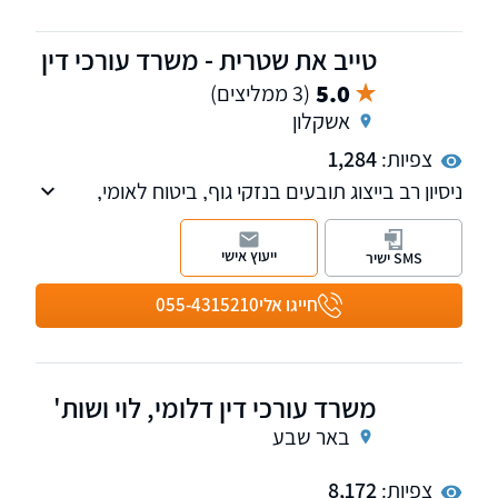
המשפחה, כולל צוואות.
טייב את שטרית - משרד עורכי דין
5.0
(3 ממליצים)
אשקלון
צפיות:
1,284
ניסיון רב בייצוג תובעים בנזקי גוף, ביטוח לאומי,
תאונות דרכים, תביעות ביטוח, תאונות עבודה,
רשלנות רפואית, משרד הביטחון.
ייעוץ אישי
SMS ישיר
חייגו אלי
055-4315210
משרד עורכי דין דלומי, לוי ושות'
באר שבע
צפיות:
8,172