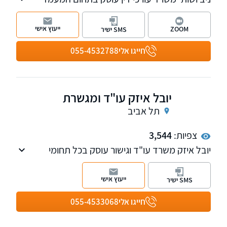
האישי ודיני המשפחה והירושה. בנוסף, במשרד
מחלקות העוסקות בדיני עבודה ונזיקין. למשרד
ייעוץ אישי
ZOOM
SMS ישיר
שלוחות ברמת גן, ראשון לציון ונתניה.
חייגו אלי
055-4532788
יובל איזק עו"ד ומגשרת
תל אביב
צפיות:
3,544
יובל איזק משרד עו"ד וגישור עוסק בכל תחומי
הנזיקין לרבות תביעות מול הביטוח הלאומי, וכמו
בייפוי כוח מתמשך
ייעוץ אישי
SMS ישיר
חייגו אלי
055-4533068