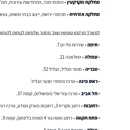
מחלקת מקרקעין -
הסכמי מכר, התחדשות עירונית, תמ"א 38, פינוי בינוי, תכנון ובניה ו
מחלקה אזרחית -
סכסוכי ירושה, ייצוג בבתי משפט, צוואו
למשרד מרקמן טומשין שות' מספר שלוחות לנוחות לקוחותי
•
חיפה -
שדרות פל-ים 7.
•
עפולה -
המלאכה 21.
•
טבריה -
סנטר הגליל, הגליל 52.
•
ראש פינה -
מרכז מסחרי סנטר הגליל.
•
תל אביב -
מרכז עזריאלי (המשולש), קומה 37.
•
רחובות -
רחוב פקריס 3, רחובות פארק המדע, מרכז רורברג, אגף אינשטיין, קומה 5.
•
פתח תקווה -
רחוב מוטה גור 4 (טופס בלינסון), קומה 9.