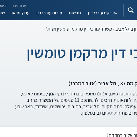
אודות האתר
הרשמה
אינדקס עורכי דין
חדשות
פורום עורכי דין
ערוץ וידאו
שיר
ן בתל אביב
משרד עורכי דין מרקמן טומשין ושות'
 דין מרקמן טומשין
ור המרכז)
וחות פרטיים, אנחנו מטפלים בתחומי נזקי הגוף, ביטוח לאומי,
פטור ממס, רשלנות רפואית, נכי צה"ל ותאונות דרכים. לרשותכם 11 סניפים של המשרד ברחבי
עפולה, פתח תקווה, תל אביב, רחובות, ירושלים, אשדוד, באר שבע
שרים פתיחת תיקים גם בטלפון.
ר אליך בהקדם!