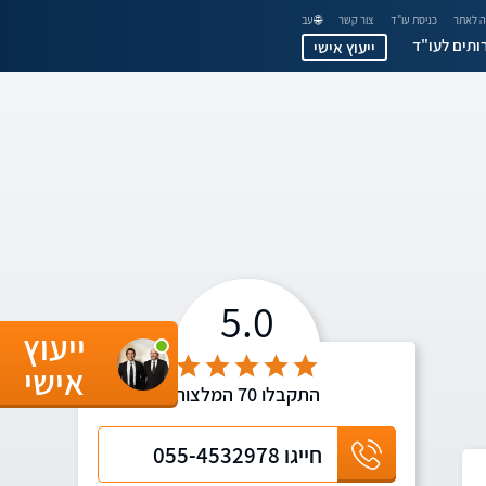
 לאתר
כניסת עו"ד
צור קשר
🌐 עב
ותים לעו"ד
ייעוץ אישי
5.0
ייעוץ
אישי
התקבלו
70
המלצות
חייגו
055-4532978