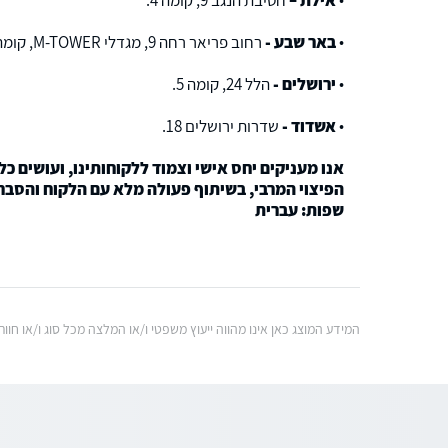
•
אילת –
חטיבת הנגב 9, קומה 4.
•
באר שבע -
רחוב פריאר רחה 9, מגדלי M-TOWER, קומה 10.
•
ירושלים -
הלל 24, קומה 5.
•
אשדוד -
שדרות ירושלים 18.
אנו מעניקים יחס אישי וצמוד ללקוחותינו, ועושים 
הפיצוי המרבי, בשיתוף פעולה מלא עם הלקוח והסבר
שפות: עברית
המידע המוצג כאן אינו מהווה ייעוץ משפטי ו/או המלצה מכל סוג ו/או ח