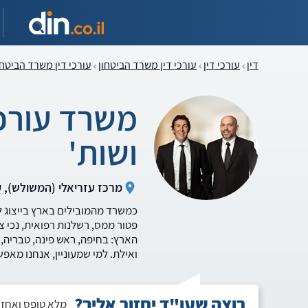
דין
עורכי דין
עורכי דין משרד הביטחון
עורכי דין משרד הביטחו
משרד עורכי
ושות'
מרכז עזריאלי (המשולש), קומה 37 , תל אביב (אז
כמשרד מהמובילים בארץ בייצוג לק
הארץ: בחיפה, ראש פינה, טבריה, 
ואילת. למי שמעוניין, אנחנו מאפ
רוצה שעו"ד יחזור אליך?
מלא טופס ואחזו