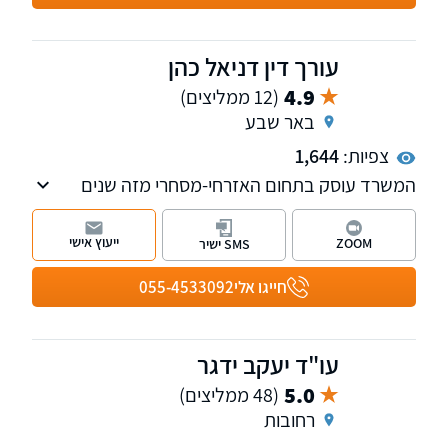
עורך דין דניאל כהן
4.9
(12 ממליצים)
באר שבע
צפיות:
1,644
המשרד עוסק בתחום האזרחי-מסחרי מזה שנים
רבות תוך התמקדות בתחום דיני המשפחה
והירושה, דיני חוזים, משפט מסחרי, מקרקעין
ייעוץ אישי
ZOOM
SMS ישיר
ועסקים, הוצאה לפועל וחדלות פירעון, נזקי גוף
ותאונות.
חייגו אלי
055-4533092
עו"ד יעקב ידגר
5.0
(48 ממליצים)
רחובות