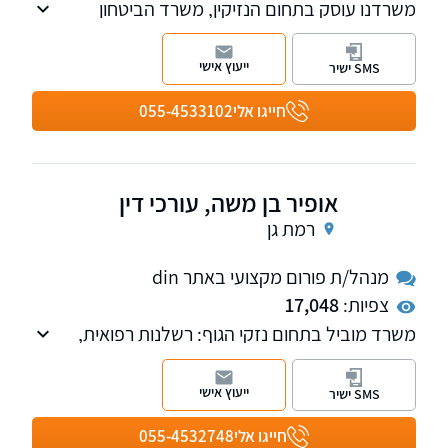
משרדנו עוסק בתחום הנזיקין, משרד הביטחון
ותביעות ביטוח מורכבות, לרבות נזקי גוף ותאונות
וייצוג נפגעים מול ביטוח לאומי וחברות הביטוח, ייצוג
ייעוץ אישי
SMS ישיר
אנשי כוחות הביטחון מול אגף השיקום במשרד
הביטחון . שלוחות ברעננה ובחיפה
חייגו אלי
055-4533102
אופיר בן משה, עורכי דין
רמת גן
מנהל/ת פורום מקצועי באתר din
צפיות:
17,048
משרד מוביל בתחום נזקי הגוף: רשלנות רפואית,
תאונות עבודה, תאונות דרכים, מימוש זכויות
ותביעות ביטוח. עורך דין אופיר בן משה מנהל פורום
ייעוץ אישי
SMS ישיר
רשלנות ברפואת משפחה וילדים באתר.
חייגו אלי
055-4532748