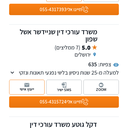
הראל הינו מחבר הספר "דיני הראיות בתביעות
ביטוח ופלת"ד" ומדורג ע"י דנס 100 כעורך דין
חייגו אלי
055-4317393
מוביל בתחום הביטוח.
משרד עורכי דין שניידשר אשל
שפון
5.0
(7 ממליצים)
ירושלים
צפיות:
635
למעלה מ-25 שנות ניסיון בליווי נפגעי תאונות ונזקי
גוף, תביעות רשלנות רפואית, ייצוג מול משרד
הביטחון וחברות הביטוח,
ייעוץ אישי
ZOOM
SMS ישיר
למשרד שלוחה נוספת במודיעין.
חייגו אלי
055-4315724
דקל גוטע משרד עורכי דין