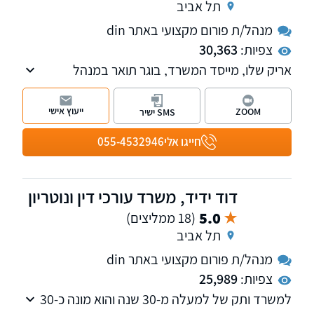
תל אביב
מנהל/ת פורום מקצועי באתר din
צפיות:
30,363
אריק שלו, מייסד המשרד, בוגר תואר במנהל
עסקים במימון בהצטיינות ותואר שני מאוניברסיטת
תל אביב, עוסק בנזיקין ודיני העבודה, טיפול
ייעוץ אישי
ZOOM
SMS ישיר
בתאונות עבודה, תאונות דרכים, רשלנות רפואית,
קצין תגמולים, ייצוג עובדים ומעסיקים בשלל
חייגו אלי
055-4532946
הערכאות הרלוונטיות בתביעות שכר וזכויות
סוציאליות וכו'.
דוד ידיד, משרד עורכי דין ונוטריון
5.0
(18 ממליצים)
תל אביב
מנהל/ת פורום מקצועי באתר din
צפיות:
25,989
למשרד ותק של למעלה מ-30 שנה והוא מונה כ-30