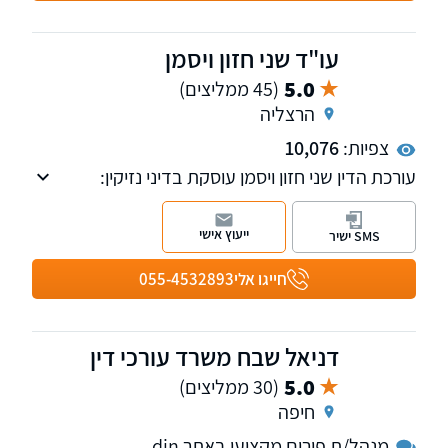
עו"ד שני חזון ויסמן
5.0
(45 ממליצים)
הרצליה
צפיות:
10,076
עורכת הדין שני חזון ויסמן עוסקת בדיני נזיקין:
תאונות דרכים (נזקי גוף), תאונות עבודה תביעות
נזקי גוף, ביטוח לאומי, פוליסת סיעוד, תאונות
ייעוץ אישי
SMS ישיר
אישיות ואובדן כושר עבודה.
חייגו אלי
055-4532893
דניאל שבח משרד עורכי דין
5.0
(30 ממליצים)
חיפה
מנהל/ת פורום מקצועי באתר din