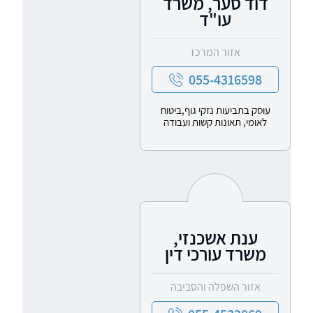
דוד סער, משרד
עו"ד
אזור המרכז
055-4316598
עוסק בתביעות נזקי גוף,ביטוח
לאומי, תאונות קשות ועבודה
ענת אשכנזי,
משרד עורכי דין
אזור השפלה והסביבה