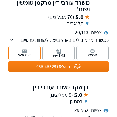
משרד עורכי דין מרקמן טומשין
ושות'
5.0
(70 ממליצים)
תל אביב
צפיות:
20,113
כמשרד מהמובילים בארץ בייצוג לקוחות פרטיים,
אנחנו מטפלים בתחומי נזקי הגוף, ביטוח לאומי,
פטור ממס, רשלנות רפואית, נכי צה"ל ותאונות
ייעוץ אישי
ZOOM
SMS ישיר
דרכים.
לרשותכם 11 סניפים של המשרד ברחבי הארץ:
חייגו אלי
055-4532978
בחיפה, ראש פינה, טבריה, עפולה, פתח תקווה, תל
אביב, רחובות, ירושלים, אשדוד, באר שבע ואילת.
למי שמעוניין, אנחנו מאפשרים פתיחת תיקים גם
רן שקד משרד עורכי דין
בטלפון.
5.0
(8 ממליצים)
רמת גן
צפיות:
29,562