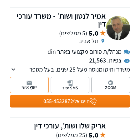
אמיר לנטון ושות' - משרד עורכי
דין
5.0
(5 ממליצים)
תל אביב
מנהל/ת פורום מקצועי באתר din
צפיות:
21,563
משרד ותיק ומנוסה מעל 25 שנים, בעל מספר
מחלקות לרבות מקרקעין, משפחה, ירושה, הוצאה
לפועל, אזרחי - מסחרי, רשויות, חוזים, לשון הרע,
ייעוץ אישי
ZOOM
SMS ישיר
עבודה. מנהל פורומים תכנון ובניה, אלימות
במשפחה והיטל השבחה הפקעות. חבר בוועדת
חייגו אלי
055-4532872
מקרקעין וקניין וכן בוועדת ירושה ומשפחה, בלשכת
עורכי הדין.
אריק שלו ושות', עורכי דין
5.0
(25 ממליצים)