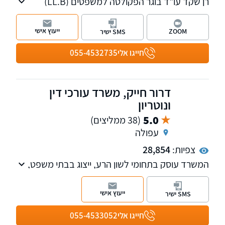
רן שקד עו"ד בוגר הפקולטה למשפטים (LL.Bׂ)
אוניברסיטת תל אביב מ-1988, המשרד עוסק
בתביעות בגין נזקי גוף לרבות תאונות דרכים/
ייעוץ אישי
ZOOM
SMS ישיר
עבודה/ פגיעה בנפילה/ רשלנות רפואית, תביעות
מכוח פוליסה, תביעות למוסד לביטוח לאומי.
חייגו אלי
055-4532735
השירותים ניתנים בשפות עברית, אנגלית, ורוסית.
דרור חייק, משרד עורכי דין
ונוטריון
5.0
(38 ממליצים)
עפולה
צפיות:
28,854
המשרד עוסק בתחומי לשון הרע, ייצוג בבתי משפט,
שירותי נוטריון ואזרחות זרה.
ייעוץ אישי
SMS ישיר
חייגו אלי
055-4533052