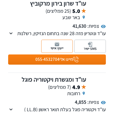
עו"ד שרון בירון מרקוביץ
5.0
(25 ממליצים)
באר שבע
צפיות:
41,630
עו"ד ונוטריון מזה 28 שנה בתחום הנזיקין, רשלנות
רפואית, ביטוח לאומי, תאונות דרכים ועבודה.
המשרד מונה 6 עורכי-דין, ביניהם רופא שהינו עורך
ייעוץ אישי
SMS ישיר
דין בהשכלתו.
חייגו אלי
055-4532704
עו"ד ומגשרת ויקטוריה פוגל
4.9
(7 ממליצים)
רחובות
צפיות:
4,855
עו"ד ויקטוריה פוגל בעלת תואר ראשון (LL.B )