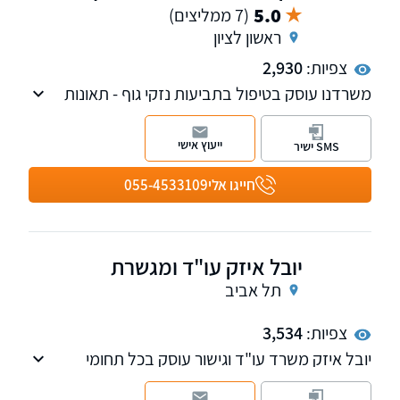
5.0
(7 ממליצים)
ראשון לציון
צפיות:
2,930
משרדנו עוסק בטיפול בתביעות נזקי גוף - תאונות
דרכים, תאונות עבודה, ביטוח לאומי, משרד
הביטחון, רשלנות רפואית ופוליסות ביטוח פרטיות.
ייעוץ אישי
SMS ישיר
חייגו אלי
055-4533109
יובל איזק עו"ד ומגשרת
תל אביב
צפיות:
3,534
יובל איזק משרד עו"ד וגישור עוסק בכל תחומי
הנזיקין לרבות תביעות מול הביטוח הלאומי, וכמו