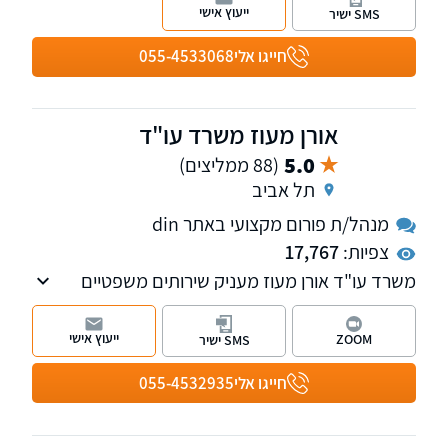
בייפוי כוח מתמשך
ייעוץ אישי
SMS ישיר
חייגו אלי
055-4533068
אורן מעוז משרד עו"ד
5.0
(88 ממליצים)
תל אביב
מנהל/ת פורום מקצועי באתר din
צפיות:
17,767
משרד עו"ד אורן מעוז מעניק שירותים משפטיים
בתביעות נזקי גוף , ביטוחי תאונות ומחלות, רשלנות
רפואית וביטוח לאומי. למשרד שלוחות בתל אביב
ייעוץ אישי
ZOOM
SMS ישיר
ובקרית אונו. עו"ד אורן מעוז מנהל פורום מחלות
מקצוע. למשרד שלוחות בתל אביב ובקרית אונו
חייגו אלי
055-4532935