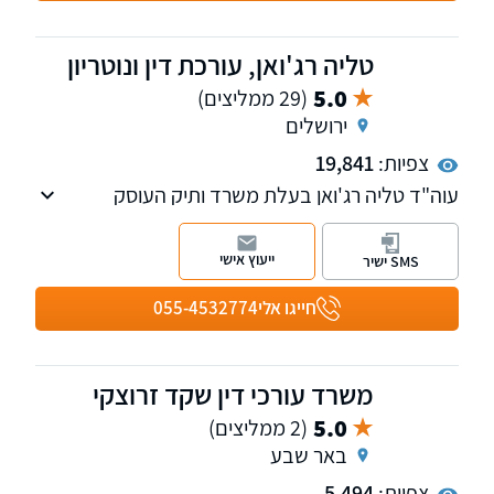
טליה רג'ואן, עורכת דין ונוטריון
5.0
(29 ממליצים)
ירושלים
צפיות:
19,841
עוה"ד טליה רג'ואן בעלת משרד ותיק העוסק
בתחום דיני העבודה, ביטוח לאומי וקרנות פנסיה
וייעוץ לגיל השלישי. למשרדנו סניפים בירושלים
ייעוץ אישי
SMS ישיר
ובת"א.
חייגו אלי
055-4532774
משרד עורכי דין שקד זרוצקי
5.0
(2 ממליצים)
באר שבע
צפיות:
5,494