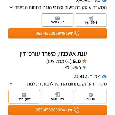
המשרד עוסק בתביעות וכתבי הגנה בתחום הביטוח
והנזיקין. תחום הנזיקין כולל רשלנות רפואית, נזקי
גוף, תביעות ביטוח לאומי נזקי רכוש ועוד.
ייעוץ אישי
SMS ישיר
חייגו אלי
055-4532969
ענת אשכנזי, משרד עורכי דין
5.0
(61 ממליצים)
ראשון לציון
צפיות:
21,912
משרד העוסק בתחום הנזיקין לרבות רשלנות
רפואית, תאונות דרכים, נזקי גוף, תביעות כנגד
משרד הביטחון, תאונות עבודה, נזקי רכוש, ביטוח
ייעוץ אישי
ZOOM
SMS ישיר
וסיעוד ועוד. למשרד שלוחות בראשון לציון
וברחובות.
חייגו אלי
055-4532869