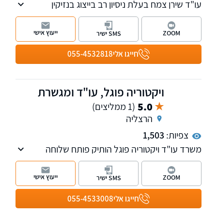
עו"ד שירן צמח בעלת ניסיון רב בייצוג בנזיקין
ובתאונות דרכים ובייצוג עובדים ומעסיקים בבתי
הדין לעבודה.
ייעוץ אישי
ZOOM
SMS ישיר
חייגו אלי
055-4532818
ויקטוריה פוגל, עו"ד ומגשרת
5.0
(1 ממליצים)
הרצליה
צפיות:
1,503
משרד עו"ד ויקטוריה פוגל הותיק פותח שלוחה
חדשה בהרצליה, המשרד עוסק בתחום ה מקרקעין
נדל"ן, דיני המשפחה ותביעות נזיקין. למשרד
ייעוץ אישי
ZOOM
SMS ישיר
שלוחות ברחובות ובהרצליה
חייגו אלי
055-4533008