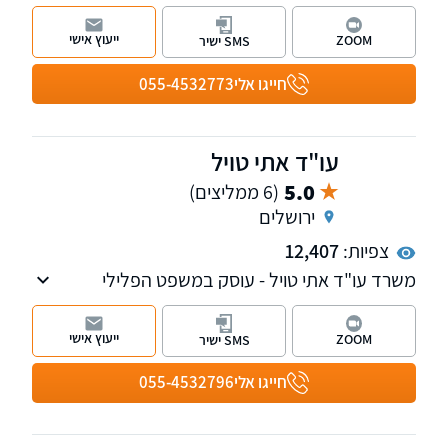
ותואר שני (LL.M ) במשפטים, עם כניסתה לעולם
המשפט מיקדה פעילותה לתחום דיני המשפחה,
ייעוץ אישי
ZOOM
SMS ישיר
מקרקעין נדל"ן ותביעות נזיקין.
חייגו אלי
055-4532773
עו"ד אתי טויל
5.0
(6 ממליצים)
ירושלים
צפיות:
12,407
משרד עו"ד אתי טויל - עוסק במשפט הפלילי
(הטרדות מיניות, עתירות אסירים, עבירות סמים,
עבריינות נוער ועוד), דיני משפחה, דיני עבודה
ייעוץ אישי
ZOOM
SMS ישיר
ובתחום נזקי גוף ותאונות.
חייגו אלי
055-4532796