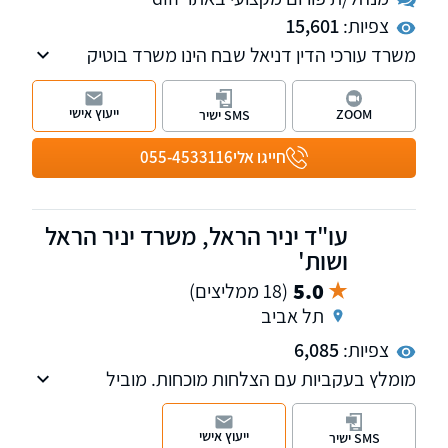
צפיות:
15,601
משרד עורכי הדין דניאל שבח הינו משרד בוטיק
מוביל בתחומו, עם ניסיון של 31 שנה בייצוג לקוחות
פרטיים בתביעות ביטוח, נזיקין וזכויות רפואיות.
ייעוץ אישי
ZOOM
SMS ישיר
המשרד מתגאה במחויבותו להבטיח את הפיצוי
המקסימלי האפשרי עבור לקוחותיו. עו"ד דניאל
חייגו אלי
055-4533116
שבח, בוגר קורס חובלים וקצין בכיר במילואים,
משפטן בעל רקע אקדמי נרחב הכולל תואר ראשון
במשפטים, תואר שני בפילוסופיה ולימודי דוקטורט
עו"ד יניר הראל, משרד יניר הראל
במשפטים.
ושות'
5.0
(18 ממליצים)
תל אביב
צפיות:
6,085
מומלץ בעקביות עם הצלחות מוכחות. מוביל
בהשגת פיצויים מקסימליים עם 24 שנות ניסיון. פנו
אלינו לקבלת ייעוץ ראשוני והערכת סיכוי. עו"ד יניר
ייעוץ אישי
SMS ישיר