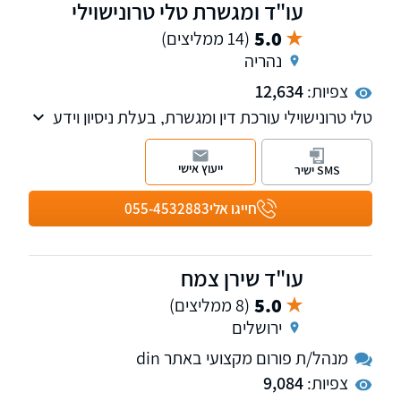
עו"ד ומגשרת טלי טרונישוילי
5.0
(14 ממליצים)
נהריה
צפיות:
12,634
טלי טרונישוילי עורכת דין ומגשרת, בעלת ניסיון וידע
עשיר בתחום דיני המשפחה, ניהול הליכי גירושין,
צוואות וירושות, מקרקעין נדל"ן, פירוק שיתוף
ייעוץ אישי
SMS ישיר
ופשיטת רגל. למשרד שלוחות בקרית מוצקין, נהריה
וחיפה.
חייגו אלי
055-4532883
עו"ד שירן צמח
5.0
(8 ממליצים)
ירושלים
מנהל/ת פורום מקצועי באתר din
צפיות:
9,084