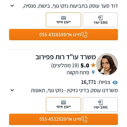
דוד סער עוסק בתביעות נזקי גוף, ביטוח, פנסיה,
אובדן כושר עבודה, רשלנות רפואית, נכויות, משרד
הביטחון וביטוח לאומי. בכיר לשעבר בחברות
ייעוץ אישי
SMS ישיר
ביטוח, בעל השכלה בכלכלה ותואר שני במשפטים.
חייגו אלי
055-4316598
משרד עו"ד רות פפירוב
5.0
(19 ממליצים)
פתח תקווה
צפיות:
16,771
משרדנו עוסק בדיני נזיקין - נזקי גוף, תאונות
דרכים,קצבת נכות כללית,קצבת ניידות, דיני ביטוח
לאומי, תאונות עבודה, דיני ביטוח ומשרד הביטחון.,
ייעוץ אישי
SMS ישיר
וכן בהסכמים הנוגעים למעמד האישי.
חייגו אלי
055-4532920