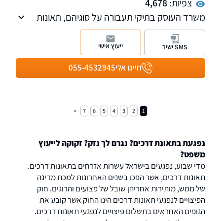
צפיות:
4,678
משרד העוסק בתיקי תעבורה על סוגיהם, תאונות
דרכים, תיקי מהירות, תיקי שכרות, עבירות תעבורה
על סוגיהן. עו"ד ידגר תפקד בעבר כבוחן וחוקר
ייעוץ אישי
SMS ישיר
תאונות דרכים באגף התנועה של משטרת ישראל
וכעד מומחה בתיקי חקירה ובבתי המשפט, לכן
חייגו אלי
055-4532945
נחשב כבעל ניסיון מקצועי רב בתחום חקר תאונות
הדרכים
7
6
5
4
3
2
1
נפגעת בתאונת דרכים? נגרם לך נזק? זקוקה לייעוץ
משפט?
מדי שבוע, נפגעים בישראל עשרות אזרחים בתאונות דרכים.
תאונות דרכים, אשר הפכו בשנים האחרונות למכת מדינה
של ממש, מותירות אחריהן שובל של פצועים והרוגים. חוק
הפיצויים לנפגעי תאונות דרכים הינו החוק אשר קובע את
הגופים האחראים בתשלום פיצויים לנפגעי תאונות דרכים.