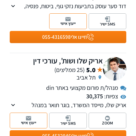
דוד סער עוסק בתביעות נזקי גוף, ביטוח, פנסיה,
אובדן כושר עבודה, רשלנות רפואית, נכויות, משרד
הביטחון וביטוח לאומי. בכיר לשעבר בחברות
ייעוץ אישי
SMS ישיר
ביטוח, בעל השכלה בכלכלה ותואר שני במשפטים.
חייגו אלי
055-4316598
אריק שלו ושות', עורכי דין
5.0
(25 ממליצים)
תל אביב
מנהל/ת פורום מקצועי באתר din
צפיות:
30,375
אריק שלו, מייסד המשרד, בוגר תואר במנהל
עסקים במימון בהצטיינות ותואר שני מאוניברסיטת
תל אביב, עוסק בנזיקין ודיני העבודה, טיפול
ייעוץ אישי
ZOOM
SMS ישיר
בתאונות עבודה, תאונות דרכים, רשלנות רפואית,
קצין תגמולים, ייצוג עובדים ומעסיקים בשלל