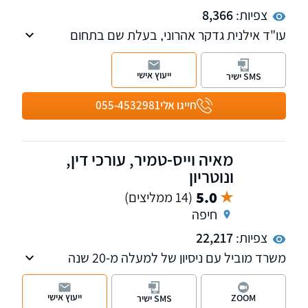
צפיות:
8,366
עו"ד אילנית גדקר אהרוני, בעלת שם בתחום
הביטוח הלאומי ובייצוג לקוחות בתחום נפגעי
עבודה, נכות כללית, נפגעי פעולות איבה וטרור
ייעוץ אישי
SMS ישיר
לרבות ייצוג בוועדות רפואיות ובערכאות משפטיות.
חייגו אלי
055-4532981
מאיה וייס-טמיר, עורכי דין,
ונוטריון
5.0
(14 ממליצים)
חיפה
צפיות:
22,217
משרד מוביל עם ניסיון של למעלה מ-20 שנה
בתחום הסדרת מעמד ואזרחות בישראל,הליך
מדורג לבני זוג, הגירה לישראל ,ויזות כניסה ועבודה
ייעוץ אישי
ZOOM
SMS ישיר
בישראל ובעניינים הומניטריים, הגשת ערעורים