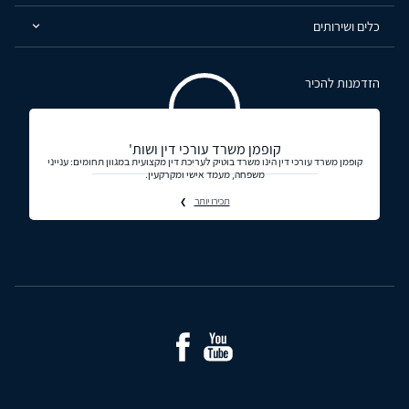
כלים ושירותים
הזדמנות להכיר
קופמן משרד עורכי דין ושות'
קופמן משרד עורכי דין הינו משרד בוטיק לעריכת דין מקצועית במגוון תחומים: ענייני
משפחה, מעמד אישי ומקרקעין.
תכירו יותר