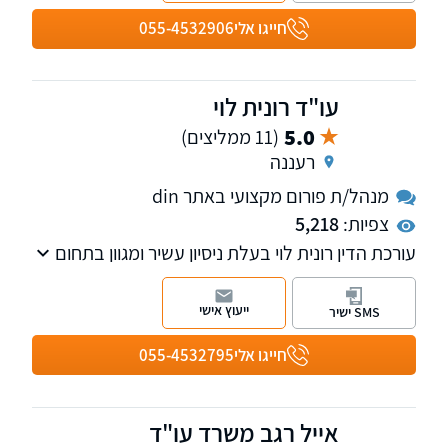
חייגו אלי
055-4532906
עו"ד רונית לוי
5.0
(11 ממליצים)
רעננה
מנהל/ת פורום מקצועי באתר din
צפיות:
5,218
עורכת הדין רונית לוי בעלת ניסיון עשיר ומגוון בתחום
ייעוץ פנסיוני, תביעות נזיקין, וכן במצב אובדן כושר
עבודה.
ייעוץ אישי
SMS ישיר
חייגו אלי
055-4532795
אייל רגב משרד עו"ד