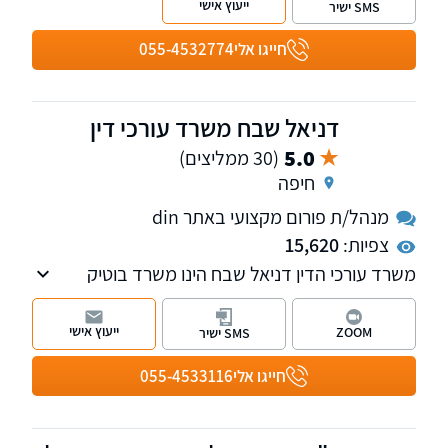
ייעוץ אישי
SMS ישיר
ובת"א.
חייגו אלי
055-4532774
דניאל שבח משרד עורכי דין
5.0
(30 ממליצים)
חיפה
מנהל/ת פורום מקצועי באתר din
צפיות:
15,620
משרד עורכי הדין דניאל שבח הינו משרד בוטיק
מוביל בתחומו, עם ניסיון של 31 שנה בייצוג לקוחות
פרטיים בתביעות ביטוח, נזיקין וזכויות רפואיות.
ייעוץ אישי
ZOOM
SMS ישיר
המשרד מתגאה במחויבותו להבטיח את הפיצוי
המקסימלי האפשרי עבור לקוחותיו. עו"ד דניאל
חייגו אלי
055-4533116
שבח, בוגר קורס חובלים וקצין בכיר במילואים,
משפטן בעל רקע אקדמי נרחב הכולל תואר ראשון
במשפטים, תואר שני בפילוסופיה ולימודי דוקטורט