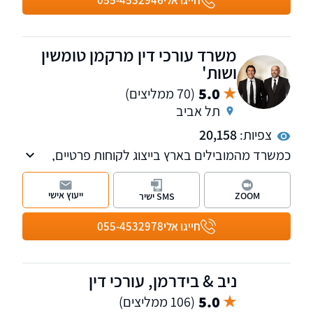
חייגו אלי
055-4532946
הערכאות הרלוונטיות בתביעות שכר וזכויות
סוציאליות וכו'.
משרד עורכי דין מרקמן טומשין
ושות'
5.0
(70 ממליצים)
תל אביב
צפיות:
20,158
כמשרד מהמובילים בארץ בייצוג לקוחות פרטיים,
אנחנו מטפלים בתחומי נזקי הגוף, ביטוח לאומי,
פטור ממס, רשלנות רפואית, נכי צה"ל ותאונות
ייעוץ אישי
ZOOM
SMS ישיר
דרכים.
לרשותכם 11 סניפים של המשרד ברחבי הארץ:
חייגו אלי
055-4532978
בחיפה, ראש פינה, טבריה, עפולה, פתח תקווה, תל
אביב, רחובות, ירושלים, אשדוד, באר שבע ואילת.
למי שמעוניין, אנחנו מאפשרים פתיחת תיקים גם
ניב & בידרמן, עורכי דין
בטלפון.
5.0
(106 ממליצים)