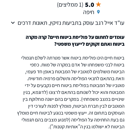
5.0
(1 ממליצים)
חיפה
עו"ד אייל רגב עוסק בתביעות נזיקין, תאונות דרכים
ובתביעות ביטוח (ביטוח חיים, אי כושר עבודה, נכות,
סיעוד, רכוש ועוד).
עומדים לחתום על פוליסת ביטוח חיים? קרה מקרה
ביטוח ואתם זקוקים לייעוץ משפטי?
ביטוח חיים הינו פוליסת ביטוח אשר מטרתה לשלם תגמולי
ביטוח לבני משפחתו של אדם במקרה של מוות. כספי
הביטוח משולמים למוטביו של המבוטח באופן חד פעמי,
וזאת בהתאם לתנאי הפוליסה ותשלום פרמיה חודשית.
מוטביו של המבוטח בפוליסת ביטוח חיים נקבעים על ידי
המבוטח והוא יכול לשנותם בהתאם לרצונו (לדוגמא, בגין
שינויים במצב משפחתי). במקרים בהם ישנה מחלוקת בין
המוטבים לבין חברת הביטוח, מומלץ לפנות לעורכי דין
העוסקים בתחום זה. ייעוץ משפטי בנוגע לביטוח חיים מומלץ
גם בעת החתימה על הפוליסה (למנוע מצבים בהם תגמולי
הביטוח לא ישולמו בגין ה"אותיות קטנות").