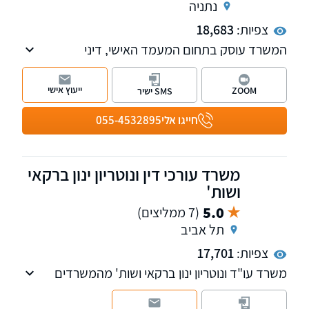
נתניה
צפיות:
18,683
המשרד עוסק בתחום המעמד האישי, דיני
המשפחה, סכסוכי ירושה וגירושין, לרבות ייצוג בבית
המשפט לענייני משפחה ובבית הדין רבני. בנוסף
ייעוץ אישי
ZOOM
SMS ישיר
במשרד מחלקות העוסקות בתחום הנזיקין ודיני
העבודה. למשרד שלוחות ברמת גן, ראשון לציון
חייגו אלי
055-4532895
ונתניה.
משרד עורכי דין ונוטריון ינון ברקאי
ושות'
5.0
(7 ממליצים)
תל אביב
צפיות:
17,701
משרד עו"ד ונוטריון ינון ברקאי ושות' מהמשרדים
המובילים בתחומו. משרדנו עוסק במשפט
אזרחי-מסחרי-מקרקעין, כולל ייצוג חברות, מוסדות