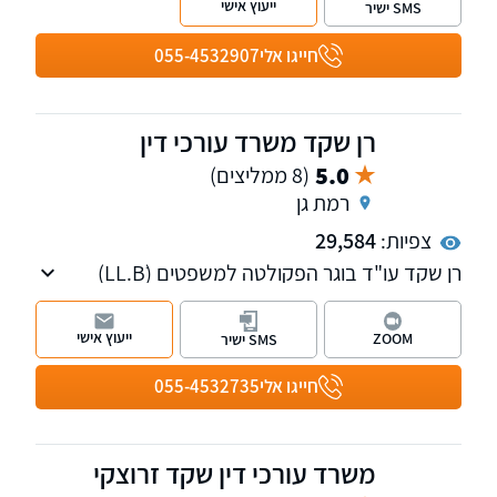
ייעוץ אישי
SMS ישיר
ולקוחות פרטיים.
משרדנו ממוקם במגדלי ב.ס.ר סיטי בפתח תקווה
חייגו אלי
055-4532907
ונותן את שירותיו בכל חלקי הארץ. נשמח לראותכם
בין כותלי משרדנו
רן שקד משרד עורכי דין
5.0
(8 ממליצים)
רמת גן
צפיות:
29,584
רן שקד עו"ד בוגר הפקולטה למשפטים (LL.Bׂ)
אוניברסיטת תל אביב מ-1988, המשרד עוסק
בתביעות בגין נזקי גוף לרבות תאונות דרכים/
ייעוץ אישי
ZOOM
SMS ישיר
עבודה/ פגיעה בנפילה/ רשלנות רפואית, תביעות
מכוח פוליסה, תביעות למוסד לביטוח לאומי.
חייגו אלי
055-4532735
השירותים ניתנים בשפות עברית, אנגלית, ורוסית.
משרד עורכי דין שקד זרוצקי