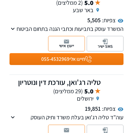
5.0
(2 ממליצים)
באר שבע
צפיות:
5,505
המשרד עוסק בתביעות וכתבי הגנה בתחום הביטוח
והנזיקין. תחום הנזיקין כולל רשלנות רפואית, נזקי
גוף, תביעות ביטוח לאומי נזקי רכוש ועוד.
ייעוץ אישי
SMS ישיר
חייגו אלי
055-4532969
טליה רג'ואן, עורכת דין ונוטריון
5.0
(29 ממליצים)
ירושלים
צפיות:
19,851
עוה"ד טליה רג'ואן בעלת משרד ותיק העוסק
בתחום דיני העבודה, ביטוח לאומי וקרנות פנסיה
וייעוץ לגיל השלישי. למשרדנו סניפים בירושלים