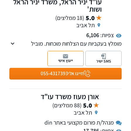
עו"ד יניר הראל, משרד יניר הראל
במשפטים.
ושות'
5.0
(18 ממליצים)
תל אביב
צפיות:
6,106
מומלץ בעקביות עם הצלחות מוכחות. מוביל
בהשגת פיצויים מקסימליים עם 24 שנות ניסיון. פנו
אלינו לקבלת ייעוץ ראשוני והערכת סיכוי. עו"ד יניר
ייעוץ אישי
SMS ישיר
הראל הינו מחבר הספר "דיני הראיות בתביעות
ביטוח ופלת"ד" ומדורג ע"י דנס 100 כעורך דין
חייגו אלי
055-4317393
מוביל בתחום הביטוח.
אורן מעוז משרד עו"ד
5.0
(88 ממליצים)
תל אביב
מנהל/ת פורום מקצועי באתר din
צפיות:
17,786