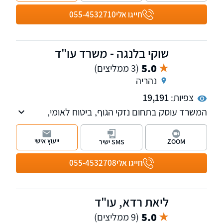
לבית הדין לעררים ועתירות מנהליות בתחום.
חייגו אלי
055-4532710
כמו כן, המשרד עוסק בתחום הנזיקין, תאונות
דרכים ותביעות ביטוח, ייפוי כוח מתמשך צוואות
וירושות ועוד.
שוקי בלנגה - משרד עו"ד
5.0
(3 ממליצים)
נהריה
צפיות:
19,191
המשרד עוסק בתחום נזקי הגוף, ביטוח לאומי,
תאונות, מחלות, פטור ממס הכנסה מטעמי בריאות
ודיני ביטוח.
ייעוץ אישי
ZOOM
SMS ישיר
חייגו אלי
055-4532708
ליאת רדא, עו"ד
5.0
(9 ממליצים)