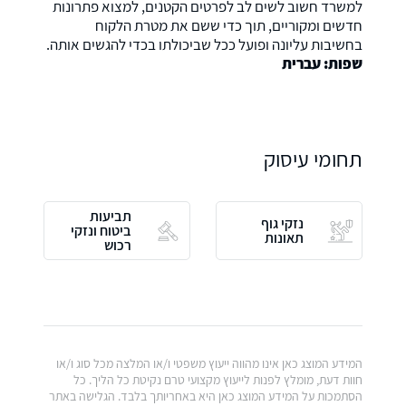
למשרד חשוב לשים לב לפרטים הקטנים, למצוא פתרונות
חדשים ומקוריים, תוך כדי ששם את מטרת הלקוח
בחשיבות עליונה ופועל ככל שביכולתו בכדי להגשים אותה.
שפות: עברית
תחומי עיסוק
תביעות
נזקי גוף
ביטוח ונזקי
תאונות
רכוש
המידע המוצג כאן אינו מהווה ייעוץ משפטי ו/או המלצה מכל סוג ו/או
חוות דעת, מומלץ לפנות לייעוץ מקצועי טרם נקיטת כל הליך. כל
הסתמכות על המידע המוצג כאן היא באחריותך בלבד. הגלישה באתר