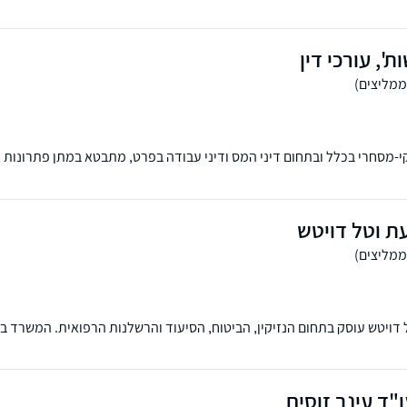
ת, דיני משפחה, חדלות פירעון ופשיטות רגל.אני מאמין ומקפיד על מתן שירות 
קוח תוך מתן דגש מיוחד על יחס אישי, שקיפות, זמינות וחשיבה מקורית מחוץ ל
ות', עורכי דין
י-מסחרי בכלל ובתחום דיני המס ודיני עבודה בפרט, מתבטא במתן פתרונות יע
ון כולל ונרחב ללקוחותינו.
ת וטל דויטש
 דויטש עוסק בתחום הנזיקין, הביטוח, הסיעוד והרשלנות הרפואית. המשרד בעל
"ד עינב זוסים