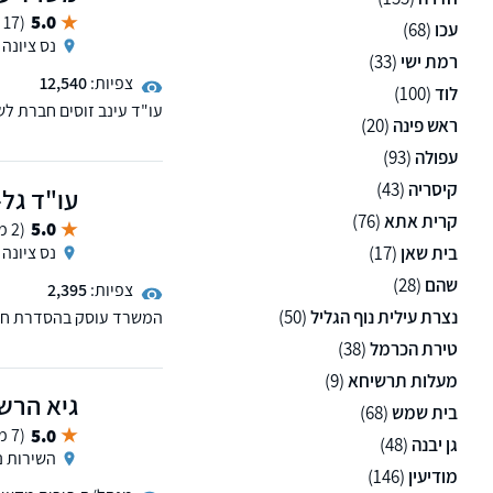
5.0
(17 ממליצים)
עכו
(68)
נס ציונה
רמת ישי
(33)
צפיות:
12,540
לוד
(100)
ראש פינה
(20)
מעסיקים ועובדים, דיני מ
וצוואות אפשרות להגיע ל
עפולה
(93)
קיסריה
(43)
עו"ד גל-
קרית אתא
(76)
5.0
(2 ממליצים)
בית שאן
(17)
נס ציונה
שהם
(28)
צפיות:
2,395
נצרת עילית נוף הגליל
(50)
המשרד עוסק בהסדרת חובו
וצוואות)
טירת הכרמל
(38)
מעלות תרשיחא
(9)
גיא הרשק
בית שמש
(68)
5.0
(7 ממליצים)
גן יבנה
(48)
השירות ני
מודיעין
(146)