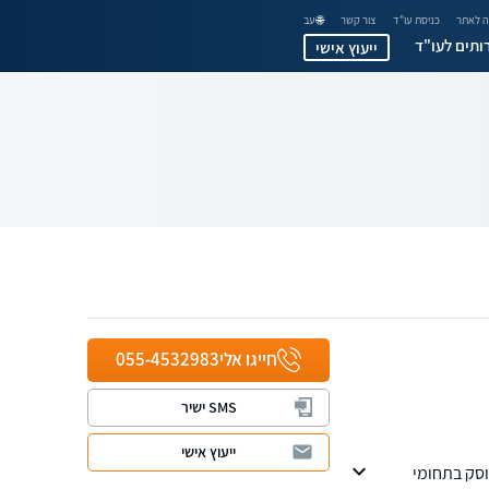
 לאתר
כניסת עו"ד
צור קשר
🌐 עב
ותים לעו"ד
ייעוץ אישי
חייגו אלי
055-4532983
SMS ישיר
ייעוץ אישי
וסק בתחומי