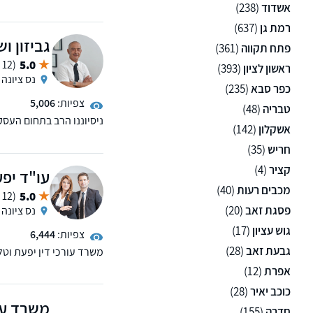
המקרקעין, צוואות וירושו
אשדוד
(238)
ויעיל ביותר לכל לקוח ול
רמת גן
(637)
גביזון וש
פתח תקווה
(361)
5.0
(12 ממליצים)
ראשון לציון
(393)
נס ציונה
כפר סבא
(235)
צפיות:
5,006
טבריה
(48)
ניסיוננו הרב בתחום העסק
אשקלון
(142)
מורכבות המאפשר מתן פתר
חריש
(35)
קציר
(4)
עו"ד יפע
מכבים רעות
(40)
5.0
(12 ממליצים)
פסגת זאב
(20)
נס ציונה
גוש עציון
(17)
צפיות:
6,444
גבעת זאב
(28)
משרד עורכי דין יפעת וטל
למעלה מ-15 שנים ומלווה לקוחות עד לקבלת הפיצוי המקסימלי בגין הנזקים שנגרמו להם.
אפרת
(12)
כוכב יאיר
(28)
משרד עו
חדרה
(155)