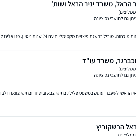
ר הראל, משרד יניר הראל ושות'
תן גם לתושבי נס ציונה
מומלץ בעקביות עם הצלחות מוכחות. מוביל בהשגת פיצויים מקסימליים עם 24 שנ
ביטוח.
וכברגר, משרד עו"ד
תן גם לתושבי נס ציונה
י הראשי לשעבר. עוסק במשפט פלילי, בתיקי צבא וביטחון ובתיקי צווארון לבן.
ן גם לקיים פגישת ייעוץ און-ליין - נשמח לעמוד לשירותכם
ראל הרשקוביץ