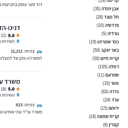
קדימה
(29)
דוד סער עוסק בתביעות נזק
אבן יהודה
(35)
לאומי. בכיר לשעבר בחבר
תל מונד
(28)
פרדסיה
(10)
דנינו-הד
נורדיה
(5)
5.0
(12 ממליצים)
השירות ני
כפר שמריהו
(19)
באר יעקב
(50)
צפיות:
11,212
קרית חיים
(50)
למשרדנו ותק של למעלה מע
מתחילת ההליך ועד סופו. 
רמלה
(105)
שפרעם
(11)
משרד עו"
אזור
(33)
5.0
(18 ממליצים)
גדרה
(65)
השירות ני
ערד
(24)
צפיות:
923
ירוחם
(15)
משרד עו"ד עוזי אוחיון ה
קרית שמונה
(18)
מחויב לספק ללקוחותיו שי
ביותר.
קצרין
(8)