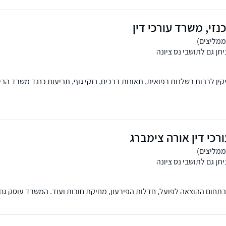
זי, משרד עורכי דין
תן גם לתושבי נס ציונה
ן לרבות רשלנות רפואית, תאונות דרכים, נזקי גוף, תביעות כנגד משרד הביט
וסיעוד ועוד. למשרד שלוחות בראשון לציון וברחובות.
כי דין אורה צימברג
תן גם לתושבי נס ציונה
נות ניסיון בתחום ההוצאה לפועל, חדלות הפירעון, מחיקת חובות ועוד. המשרד עוסק גם
המשפט הצבאי והצבאי-פלילי. מעניקים שירות משפטי מתל אביב ועד באר שב