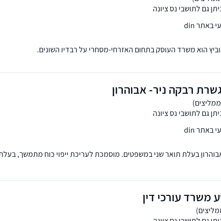
תן גם לתושבי נס ציונה
באתר din
יץ הוא משרד העוסק בתחום האזרחי-מסחרי על רבדיו השונים.
שרת רבקה ניר- אבוהרון
תן גם לתושבי נס ציונה
באתר din
והרון בעלת תואר שני במשפטים. מוסמכת לעריכת ייפוי כוח מתמשך, בעלת ני
פשיטת רגל, גישור ובוררות בהסכם גירושין, ודיני משפחה - במיוחד צוואות וי
 משרד עורכי דין
תן גם לתושבי נס ציונה