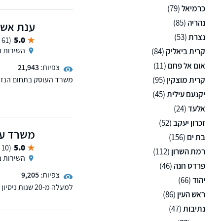
כרמיאל
(79)
נהריה
(85)
ענת אשכנ
נצרת
(53)
5.0
(61 ממליצים)
השירות ני
קרית ביאליק
(84)
אום אל פחם
(11)
צפיות:
21,943
קרית מוצקין
(95)
משרד העוסק בתחום הנזיקי
עבודה, נזקי רכוש, ביטוח 
יקנעם עילית
(45)
אלעד
(24)
זכרון יעקב
(52)
משרד עור
בת ים
(156)
5.0
(10 ממליצים)
רמת השרון
(112)
השירות ני
פרדס חנה
(46)
צפיות:
9,205
יהוד
(66)
למעלה מ-20 ש
ראש העין
(86)
המשפחה, המשפט האזרחי, 
פגישה באזור מגוריכם.
נתיבות
(47)