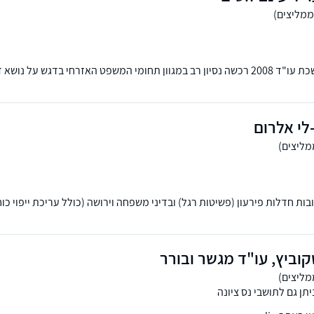
עו"ד עינב זוסים חברת לשכת עו"ד 2008 רכשה נסיון רב במגוון תחומי המשפט האזרחי בדגש על 
שפחה, מסחרי וזכויות יוצרים. מקבלת לקוחות בנס ציונה ובאשקלון, בנושא ייפ
בית הלקוח
לי אלרום
ת חדלות פירעון (פשיטות רגל) ובדיני משפחה וירושה (כולל עריכת ייפוי כ
וביץ, עו"ד מגשר ובורר
תן גם לתושבי נס ציונה