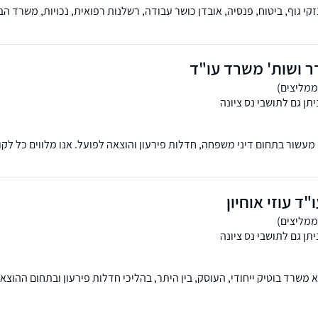
י גוף, ביטוח, פנסיה, אובדן כושר עבודה, רשלנות רפואית, נכויות, משרד הבי
ות ביטוח, בעל השכלה בכלכלה ותואר שני במשפטים.
ר ושות' משרד עו"ד
תן גם לתושבי נס ציונה
שור בתחום דיני משפחה, חדלות פירעון והוצאה לפועל. אנו מלווים כל לקוח
משרדנו הוקם מתוך מטרה אחת: להעניק לכל לקוחותינו שירות מקצועי ויחס א
ד עוזי אוחיון
תן גם לתושבי נס ציונה
וא משרד בוטיק ייחודי, העוסק, בין היתר, בהליכי חדלות פירעון ובתחום ההוצ
רות אישי ומקצועי, עם ליווי צמוד בכל שלב - החל מהייעוץ הראשוני ועד לה