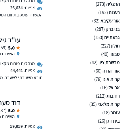
מנהל/ת פורום מקצועי 
הרצליה
(273)
צפיות:
26,634
רעננה
(192)
למשרד סניפים בתל אביב 
אור עקיבא
(32)
בני ברק
(287)
גבעתיים
(150)
עו"ד גיל
חולון
(227)
5.0
(259 ממליצים)
השירות ני
טבעון
(40)
מבשרת ציון
(42)
מנהל/ת פורום מקצועי 
צפיות:
44,441
אור יהודה
(60)
קרית אונו
(78)
וכן עוסק בסגירת תיקים פ
אריאל
(16)
רחובות
(212)
דוד סער,
קרית מלאכי
(35)
5.0
(137 ממליצים)
עומר
(18)
השירות ני
בית דגן
(26)
צפיות:
59,959