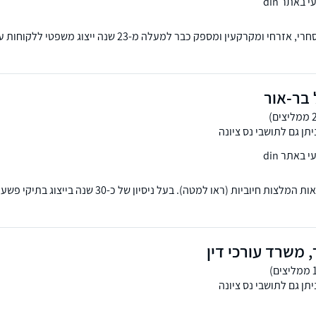
באתר din
המשרד עוסק בתחום המסחרי, אזרחי ומקרקעין ומספק כבר למעלה מ-23 שנה 
וברחובות.
 בר-אור
תן גם לתושבי נס ציונה
באתר din
תובע משטרתי לשעבר. מאות המלצות חיוביות (ראו למטה). בעל ניסיון 
תוחים ובמחיקת רישום פלילי ורישום משטרתי.
 משרד עורכי דין
תן גם לתושבי נס ציונה