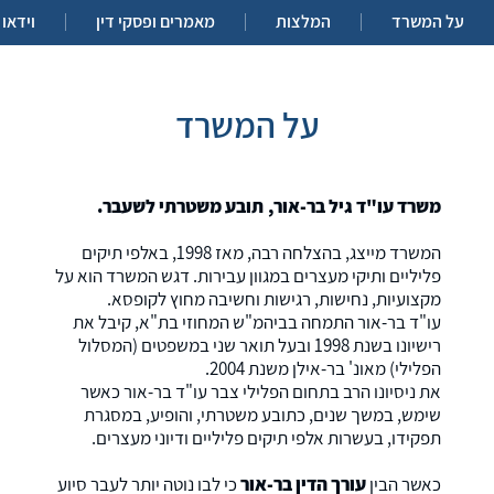
על המשרד
המלצות
מאמרים ופסקי דין
וידאו
על המשרד
משרד עו"ד גיל בר-אור
,
תובע משטרתי לשעבר
.
המשרד מייצג, בהצלחה רבה, מאז 1998, באלפי תיקים
פליליים ותיקי מעצרים במגוון עבירות. דגש המשרד הוא על
מקצועיות, נחישות, רגישות וחשיבה מחוץ לקופסא.
עו"ד בר-אור התמחה בביהמ"ש המחוזי בת"א, קיבל את
רישיונו בשנת 1998 ובעל תואר שני במשפטים (המסלול
הפלילי) מאונ' בר-אילן משנת 2004.
את ניסיונו הרב בתחום הפלילי צבר עו"ד בר-אור כאשר
שימש, במשך שנים, כתובע משטרתי, והופיע, במסגרת
תפקידו, בעשרות אלפי תיקים פליליים ודיוני מעצרים.
כאשר הבין
עורך הדין בר-אור
כי לבו נוטה יותר לעבר סיוע