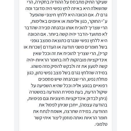
שעיקר התיק מתבסס על ההודיה בחקירה, הרי
שהשאלה היא באיזה לחץ נפשי היה מדובר ומה
גרם לו. אם הכוונה היא ללחץ חיצוני שהופעל
ע״י החוקר, כגון אלימות או איומים באלימות,
הרי שצריך להוכיח אותו ובהנחה סבירה שהדבר
לא מתועד-הדבר יהיה קשה ביותר. אם הכוונה
היא ללחץ נפשי שנגרם כתוצאה ממצב גופני
בשל חומרים משני תודעה או העדרם (שכרות או
קריז), הרי שצריך להוכיח את זה וככל שאין
אינדיקציות מובהקות לזה בחומר הראיות-יהיה
קשה לטעון את זה ולבקש להסיק מזה משהו.
במידה שהלחץ נגרם בשל מצב נפשי נתון, כגון
מחלת נפש, הרי שבהנחה שיש מסמכים
רפואיים בנוגע אליה וככל שהיא השפיעה על
שיקול הדעת, בעת מסירת ההודעה במשטרה
(ניתן לבדוק אינדיקציות חיצוניות וגם פנימיות,
בהודעה עצמה), ייתכן שניתן לפסול את
ההודעה. במידה שתרצה, אשמח לנתח את
חומר הראיות ואתה מוזמן ליצור איתי קשר
טלפוני.