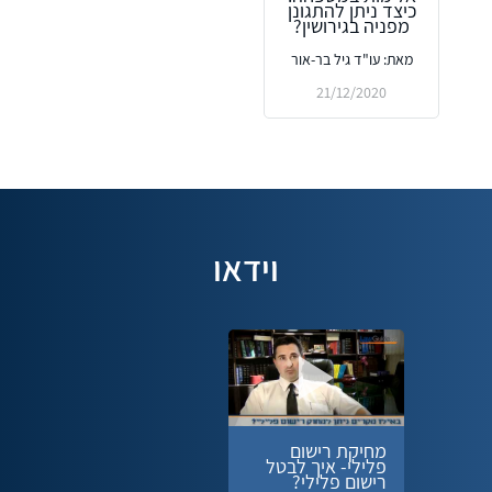
כיצד ניתן להתגונן
מפניה בגירושין?
מאת: עו"ד גיל בר-אור
21/12/2020
וידאו
מחיקת רישום
פלילי- איך לבטל
רישום פלילי?