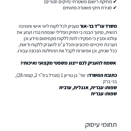
✔ מחיקת רישום משטרתי (תיקים סגורים)
✔ סגירת תיקי משטרה פתוחים
משרד עו"ד בר-אור
מעניק לכל לקוח ליווי אישי ותמיכה
רגשית, מתוך הבנה כי התיק הפלילי שנפתח נגדו זעזע את
עולמו ומבין כי תפקידו לתת ללקוח מקסימום מידע וכן
הערכת סיכויים-סיכונים והכל ע"מ להעניק ללקוח ודאות,
ככל שניתן, וכן אפשרות לקבל את ההחלטה הנכונה עבורו.
אשמח להעניק לכם ייצוג משפטי מקצועי ואיכותי
!
כתובת המשרד
:
שד' בן גוריון 1 (מגדל בס"ר 2, קומה 28),
בני ברק
שפות: עברית, אנגלית, ערבית
שפות: עברית
תחומי עיסוק