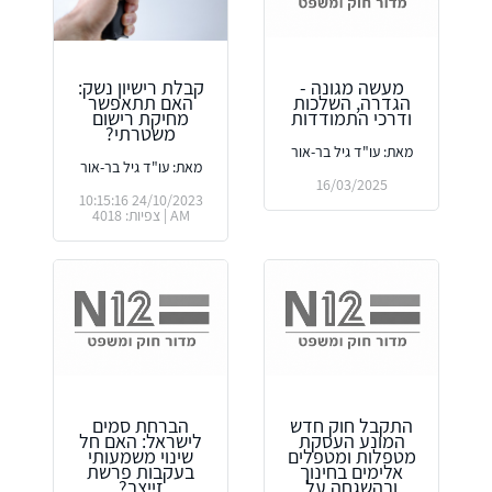
מעשה מגונה -
קבלת רישיון נשק:
הגדרה, השלכות
האם תתאפשר
ודרכי התמודדות
מחיקת רישום
משטרתי?
מאת: עו"ד גיל בר-אור
מאת: עו"ד גיל בר-אור
16/03/2025
24/10/2023 10:15:16
AM | צפיות: 4018
התקבל חוק חדש
הברחת סמים
המונע העסקת
לישראל: האם חל
מטפלות ומטפלים
שינוי משמעותי
אלימים בחינוך
בעקבות פרשת
ובהשגחה על
זייצב?