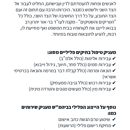
לאנשים ופחות להעמדתם לדין וענישתם, החליט לעבור אל
הצד השני ולשמש כסנגור. היכרותו הרבה עם תחום זה ועם
הצד התובע, על כל דרך החשיבה של הצד השני, כולל כל
"הטריקים והשטיקים" - מקנה לעו"ד בר-אור יתרון רב
בבואו לייצג את לקוחותיו בבית המשפט ואף מסייעת לו,
רבות, להגיע לתוצאות טובות במיוחד.
מעניק טיפול בתיקים פליליים מסוג
:
✔
עבירות אלימות (כולל אלמ"ב)
✔ עבירות סמים (כולל סחר, תיווך, גידול וייבוא)
✔ הונאה ומרמה (כולל קבלת דבר במרמה והונאה בכרטיסי
אשראי)
✔ עבירות רכוש (כולל גניבה ממעסיק)
✔ עבירות מין (כולל מעשים מגונים והטרדה מינית)
נוסף על הייצוג הפלילי בביהמ"ש מעניק שירותים
כמו
:
✔ שימוע טרם הגשת כתב אישום
✔ מחיקת רישום פלילי (הרשעות)