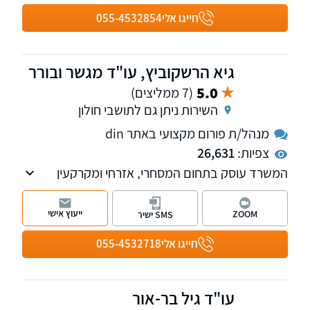
חייגו אלי
055-4532854
גיא הרשקוביץ, עו"ד מגשר ובורר
5.0
(7 ממליצים)
השירות ניתן גם לתושבי חולון
מנהל/ת פורום מקצועי באתר din
צפיות:
26,631
המשרד עוסק בתחום המסחרי, אזרחי ומקרקעין
ומספק כבר למעלה מ-23 שנה ייצוג משפטי
ללקוחות עסקיים ופרטיים. למשרד סניפים בתל
ייעוץ אישי
ZOOM
SMS ישיר
אביב וברחובות.
חייגו אלי
055-4532718
עו"ד גיל בר-אור