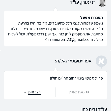
רני אורן, עו"ד
העברת מפעל
נשמע שלפחות לגבי חלק מהעובדים, מדובר יהיה בהרעת
תנאים. תלוי במקום המגורים כמובן. דרישת מכתב פיטורים לא
מחייבת את המעסיק ליתן כזה, אך ישנן דרכי פעולה. יכול לשלוח
מייל ל ranioren123@gmail.com רני
א
אפרייםעוסי
שאל/ה:
פרויקט פינוי בינוי רחוב הח"ים חולון
הצג תוכן
1546 צפיות
עו"ד נריה כהן