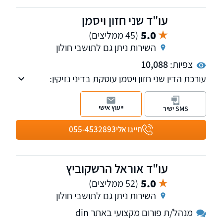
עו"ד שני חזון ויסמן
5.0
(45 ממליצים)
השירות ניתן גם לתושבי חולון
צפיות:
10,088
עורכת הדין שני חזון ויסמן עוסקת בדיני נזיקין:
תאונות דרכים (נזקי גוף), תאונות עבודה תביעות
נזקי גוף, ביטוח לאומי, פוליסת סיעוד, תאונות
ייעוץ אישי
SMS ישיר
אישיות ואובדן כושר עבודה.
חייגו אלי
055-4532893
עו"ד אוראל הרשקוביץ
5.0
(52 ממליצים)
השירות ניתן גם לתושבי חולון
מנהל/ת פורום מקצועי באתר din