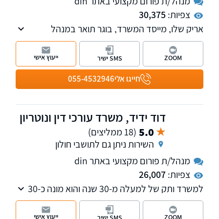
מנהל/ת פורום מקצועי באתר din
צפיות:
30,375
אריק שלו, מייסד המשרד, בוגר תואר במנהל
עסקים במימון בהצטיינות ותואר שני מאוניברסיטת
תל אביב, עוסק בנזיקין ודיני העבודה, טיפול
ייעוץ אישי
ZOOM
SMS ישיר
בתאונות עבודה, תאונות דרכים, רשלנות רפואית,
קצין תגמולים, ייצוג עובדים ומעסיקים בשלל
חייגו אלי
055-4532946
הערכאות הרלוונטיות בתביעות שכר וזכויות
סוציאליות וכו'.
דוד ידיד, משרד עורכי דין ונוטריון
5.0
(18 ממליצים)
השירות ניתן גם לתושבי חולון
מנהל/ת פורום מקצועי באתר din
צפיות:
26,007
למשרד ותק של למעלה מ-30 שנה והוא מונה כ-30
עובדים ותיקים ומנוסים, דוברי 19 שפות שונות.
המשרד מחולק ל-3 מחלקות שונות – מחלקת
ייעוץ אישי
ZOOM
SMS ישיר