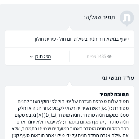
ת
תמיר
שאל/ה:
ייעוץ בנושא דוח חניה בשילוט יום חול - עירית חולון
הצג תוכן
1485 צפיות
עו"ד חבשי גני
תשובה לתמיר
תמיר שלום מצרפת הגדרה של ימי חול לפי חוקי העזר לחניה
מסודרת : ( .א( ראש העירייה רשאי לקבוע אזור חניה או חלק
ממנו כמקום חניה מוסדר. חניה מוסדר )ב( )1( )א( נקבע מקום
חניה מוסדר, יסומן המקום בתמרור; לא יעמיד ולא יחנה אדם
רכב במקום חניה מוסדר כאמור במועדים שצויינו בתמרור, אלא
אם שילם אגרת הסדר חניה על ידי מילוי אחר הוראות סעיף קטן