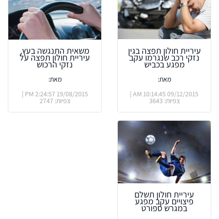
עיריית חולון תפצה בגין
משאית התנגשה בעץ,
נזקי רכב שנגרמו עקב
עיריית חולון תפצה על
מפגע בכביש
נזקי הרכוש
מאת:
מאת:
19/08/2015 2:24:57 PM |
09/12/2015 10:14:45 AM |
צפיות: 3643
צפיות: 2747
עיריית חולון תשלם
פיצויים עקב מפגע
במגרש ספורט