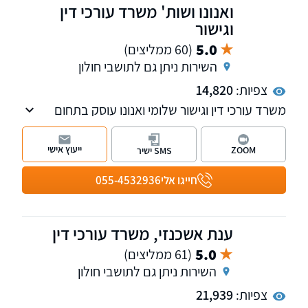
ואנונו ושות' משרד עורכי דין
וגישור
5.0
(60 ממליצים)
השירות ניתן גם לתושבי חולון
צפיות:
14,820
משרד עורכי דין וגישור שלומי ואנונו עוסק בתחום
המשפחה והמעמד האישי על כל רבדיו, בתחום
האזרחי: תביעות בנושא לשון הרע, סכסוכי שכנים
ייעוץ אישי
ZOOM
SMS ישיר
ופינוי מושכר. בנוסף, פועלת במשרד גם מחלקת
הוצאה לפועל.
חייגו אלי
055-4532936
ענת אשכנזי, משרד עורכי דין
5.0
(61 ממליצים)
השירות ניתן גם לתושבי חולון
צפיות:
21,939