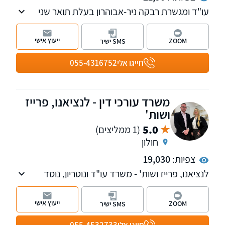
עו"ד ומגשרת רבקה ניר-אבוהרון בעלת תואר שני
במשפטים. מוסמכת לעריכת ייפוי כוח מתמשך,
בעלת ניסיון רב בייצוג ובסיוע בעסקאות מקרקעין,
ייעוץ אישי
ZOOM
SMS ישיר
פשיטת רגל, גישור ובוררות בהסכם גירושין, ודיני
משפחה - במיוחד צוואות וירושות.
חייגו אלי
055-4316752
משרד עורכי דין - לנציאנו, פרייז
ושות'
5.0
(1 ממליצים)
חולון
צפיות:
19,030
לנציאנו, פרייז ושות' - משרד עו"ד ונוטריון, נוסד
ב-2003 וצבר ותק וניסיון רב בתחום הרשלנות
הרפואית, נזקי גוף ותאונות ובדיני הביטוח הלאומי.
ייעוץ אישי
ZOOM
SMS ישיר
בנוסף ניתן שירות בתחומים צוואות, ירושות וייפוי כוח
מתמשך. סניפים בחולון ובחיפה.