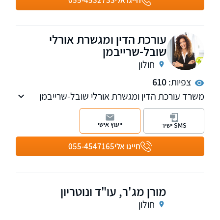
חייגו אלי
055-4532733
עורכת הדין ומגשרת אורלי
שובל-שרייבמן
חולון
צפיות:
610
משרד עורכת הדין ומגשרת אורלי שובל-שרייבמן
עוסק בחדלות פhרעון, הוצאה לפועל, ביטוח לאומי,
דיני חוזים, מסחרי-אזרחי, מקרקעין.
ייעוץ אישי
SMS ישיר
חייגו אלי
055-4547165
מורן מג'ר, עו"ד ונוטריון
חולון