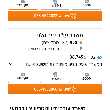
ההוצאה לפועל. המשרד מחויב לספק ללקוחותיו
ייעוץ אישי
ZOOM
SMS ישיר
שירות אישי ומקצועי, עם ליווי צמוד בכל שלב - החל
מהייעוץ הראשוני ועד להשגת התוצאה הטובה
חייגו אלי
055-4547033
ביותר.
משרד עו"ד יניב הלוי
5.0
(137 ממליצים)
השירות ניתן גם לתושבי חולון
צפיות:
38,745
המשרד עוסק בדיני משפחה וגירושין, כמו גם
בחדלות פירעון-פשיטת רגל. המשרד יצר תקדימים
משפטיים בתחום המשפחה והמשמורת
ייעוץ אישי
ZOOM
SMS ישיר
חייגו אלי
055-4532806
משרד עורכי דין ונוטריון ינון ברקאי