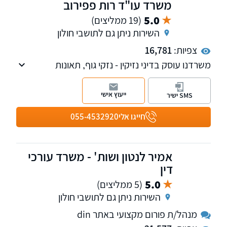
משרד עו"ד רות פפירוב
5.0
(19 ממליצים)
השירות ניתן גם לתושבי חולון
צפיות:
16,781
משרדנו עוסק בדיני נזיקין - נזקי גוף, תאונות
דרכים,קצבת נכות כללית,קצבת ניידות, דיני ביטוח
לאומי, תאונות עבודה, דיני ביטוח ומשרד הביטחון.,
ייעוץ אישי
SMS ישיר
וכן בהסכמים הנוגעים למעמד האישי.
חייגו אלי
055-4532920
אמיר לנטון ושות' - משרד עורכי
דין
5.0
(5 ממליצים)
השירות ניתן גם לתושבי חולון
מנהל/ת פורום מקצועי באתר din