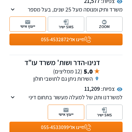
צפיות:
21,577
משרד ותיק ומנוסה מעל 25 שנים, בעל מספר
מחלקות לרבות מקרקעין, משפחה, ירושה, הוצאה
לפועל, אזרחי - מסחרי, רשויות, חוזים, לשון הרע,
ייעוץ אישי
ZOOM
SMS ישיר
עבודה. מנהל פורומים תכנון ובניה, אלימות
במשפחה והיטל השבחה הפקעות. חבר בוועדת
חייגו אלי
055-4532872
מקרקעין וקניין וכן בוועדת ירושה ומשפחה, בלשכת
עורכי הדין.
דנינו-הדר ושות' משרד עו"ד
5.0
(12 ממליצים)
השירות ניתן גם לתושבי חולון
צפיות:
11,209
למשרדנו ותק של למעלה מעשור בתחום דיני
משפחה, חדלות פירעון והוצאה לפועל. אנו מלווים
כל לקוח באופן אישי מתחילת ההליך ועד סופו.
ייעוץ אישי
SMS ישיר
משרדנו הוקם מתוך מטרה אחת: להעניק לכל
לקוחותינו שירות מקצועי ויחס אישי.
חייגו אלי
055-4533099