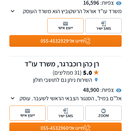
צפיות:
16,596
משרד עו"ד אוראל הרשקוביץ הוא משרד העוסק
בתחום האזרחי-מסחרי על רבדיו השונים.
ייעוץ אישי
SMS ישיר
חייגו אלי
055-4532929
רן כהן רוכברגר, משרד עו"ד
5.0
(31 ממליצים)
השירות ניתן גם לתושבי חולון
צפיות:
48,900
אל"ם במיל׳, הסנגור הצבאי הראשי לשעבר. עוסק
במשפט פלילי, בתיקי צבא וביטחון ובתיקי צווארון
לבן. משרדנו נותן שירות בכל רחבי הארץ. ניתן גם
ייעוץ אישי
ZOOM
SMS ישיר
לקיים פגישת ייעוץ און-ליין - נשמח לעמוד
לשירותכם
חייגו אלי
055-4532960