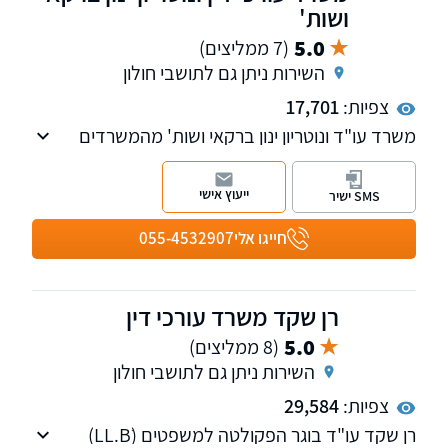
ושות'
5.0
(7 ממליצים)
השירות ניתן גם לתושבי חולון
צפיות:
17,701
משרד עו"ד ונוטריון ינון ברקאי ושות' מהמשרדים
המובילים בתחומו. משרדנו עוסק במשפט
אזרחי-מסחרי-מקרקעין, כולל ייצוג חברות, מוסדות
ייעוץ אישי
SMS ישיר
ולקוחות פרטיים.
משרדנו ממוקם במגדלי ב.ס.ר סיטי בפתח תקווה
חייגו אלי
055-4532907
ונותן את שירותיו בכל חלקי הארץ. נשמח לראותכם
בין כותלי משרדנו
רן שקד משרד עורכי דין
5.0
(8 ממליצים)
השירות ניתן גם לתושבי חולון
צפיות:
29,584
רן שקד עו"ד בוגר הפקולטה למשפטים (LL.Bׂ)