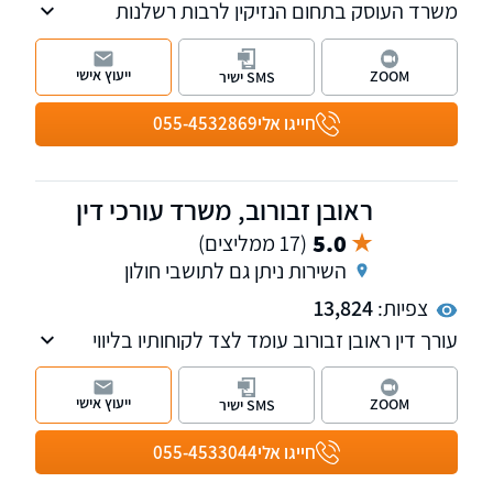
משרד העוסק בתחום הנזיקין לרבות רשלנות
רפואית, תאונות דרכים, נזקי גוף, תביעות כנגד
משרד הביטחון, תאונות עבודה, נזקי רכוש, ביטוח
ייעוץ אישי
ZOOM
SMS ישיר
וסיעוד ועוד. למשרד שלוחות בראשון לציון
וברחובות.
חייגו אלי
055-4532869
ראובן זבורוב, משרד עורכי דין
5.0
(17 ממליצים)
השירות ניתן גם לתושבי חולון
צפיות:
13,824
עורך דין ראובן זבורוב עומד לצד לקוחותיו בליווי
משפטי אישי, מוקפד ודיסקרטי, בשילוב ניסיון,
חשיבה מדויקת ומחויבות מלאה לכל אדם ולכל תיק
ייעוץ אישי
ZOOM
SMS ישיר
חייגו אלי
055-4533044