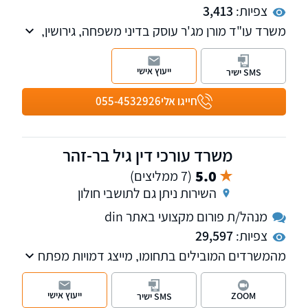
צפיות:
3,413
משרד עו"ד מורן מג'ר עוסק בדיני משפחה, גירושין,
צוואות, ירושות, הסכם ממון, ייפוי כוח מתמשך
ושירותי נוטריון.
ייעוץ אישי
SMS ישיר
חייגו אלי
055-4532926
משרד עורכי דין גיל בר-זהר
5.0
(7 ממליצים)
השירות ניתן גם לתושבי חולון
מנהל/ת פורום מקצועי באתר din
צפיות:
29,597
מהמשרדים המובילים בתחומו, מייצג דמויות מפתח
בתקשורת ובטלוויזיה. המשרד מספק שרות
בנושאים: דיני משפחה, עבודה, מקרקעין, קיניין
ייעוץ אישי
ZOOM
SMS ישיר
רוחני ומסחרי