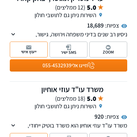
בטלפון.
5.0
(12 ממליצים)
השירות ניתן גם לתושבי חולון
צפיות:
18,689
ניסיון רב שנים בדיני משפחה וירושה, גישור,
מקרקעין, משפט אזרחי-מסחרי וחדלות פירעון. מתן
פתרונות מקצועיים ואסטרטגיים המותאמים אישית
ייעוץ אישי
ZOOM
SMS ישיר
לכל לקוח תוך ליווי צמוד לאורך כל ההליך
המשפטי. סניפים בתל-אביב ובבאר-שבע, שירות
חייגו אלי
055-4532939
בכל רחבי הארץ.
משרד עו"ד עוזי אוחיון
5.0
(18 ממליצים)
השירות ניתן גם לתושבי חולון
צפיות:
920
משרד עו"ד עוזי אוחיון הוא משרד בוטיק ייחודי,
העוסק, בין היתר, בהליכי חדלות פירעון ובתחום