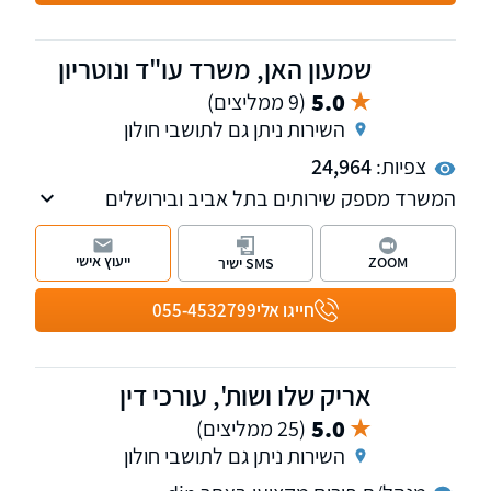
שמעון האן, משרד עו"ד ונוטריון
5.0
(9 ממליצים)
השירות ניתן גם לתושבי חולון
צפיות:
24,964
המשרד מספק שירותים בתל אביב ובירושלים
ועוסק במקרקעין, תביעות כספיות, משפט אזרחי
מסחרי, צוואות והסכמי יחסי ממון, הוצאה לפועל
ייעוץ אישי
ZOOM
SMS ישיר
ופשיטות רגל. בנוסף, המשרד
חייגו אלי
055-4532799
אריק שלו ושות', עורכי דין
5.0
(25 ממליצים)
השירות ניתן גם לתושבי חולון