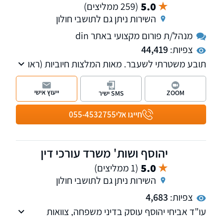
5.0
(259 ממליצים)
השירות ניתן גם לתושבי חולון
מנהל/ת פורום מקצועי באתר din
צפיות:
44,419
תובע משטרתי לשעבר. מאות המלצות חיוביות (ראו
למטה). בעל ניסיון של כ-30 שנה בייצוג בתיקי פשע
ובתיקי מעצרים וכן עוסק בסגירת תיקים פתוחים
ייעוץ אישי
ZOOM
SMS ישיר
ובמחיקת רישום פלילי ורישום משטרתי.
חייגו אלי
055-4532755
יהוסף ושות' משרד עורכי דין
5.0
(1 ממליצים)
השירות ניתן גם לתושבי חולון
צפיות:
4,683
עו"ד אביחי יהוסף עוסק בדיני משפחה, צוואות