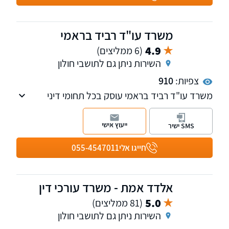
משרד עו"ד רביד בראמי
4.9
(6 ממליצים)
השירות ניתן גם לתושבי חולון
צפיות:
910
משרד עו"ד רביד בראמי עוסק בכל תחומי דיני
המשפחה, ומייצג בתיקי גירושין, מזונות ילדים,
מזונות אישה, זמני שהות, תביעות רכוש. כמו כן
ייעוץ אישי
SMS ישיר
מוסמך לעריכת הסכמי ממון, גירושין, ידועים
בציבור, עריכת ייפוי כח מתמשך, אפוטרופסות,
חייגו אלי
055-4547011
מסמך הבעת רצון, עריכת צוואה וירושה.
בנוסף המשרד עוסק ומייצג בתחום הוצאת דיבה
ולשון הרע.
אלדד אמת - משרד עורכי דין
5.0
(81 ממליצים)
השירות ניתן גם לתושבי חולון