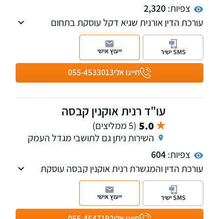
צפיות:
2,320
עורכת הדין אורנית שגיא דקל עוסקת בתחום
רשלנות רפואית על כל גווניו ובתביעות סיעוד
ייעוץ אישי
SMS ישיר
חייגו אלי
055-4533013
עו"ד רנית אוקנין קבסה
5.0
(5 ממליצים)
השירות ניתן גם לתושבי מגדל העמק
צפיות:
604
עורכת הדין והמגשרת רנית אוקנין קבסה עוסקת
בדיני משפחה, ירושה, נזקי גוף ותאונות. המשרד
משלב אסטרטגיה משפטית חדה עם תקשורת
ייעוץ אישי
SMS ישיר
אנושית ומכילה לפי העיקרון: "א.נשים - לפני הכל"!
חייגו אלי
055-4547192