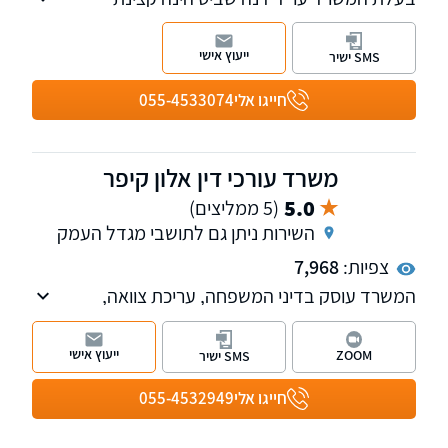
משטרה ותובעת פלילית שפרשה ממשטרת ישראל
לאחר שנים רבות בתפקיד. המשרד נחשב לאחד
ייעוץ אישי
SMS ישיר
המובילים בתחום הפלילי והתעבורתי.
חייגו אלי
055-4533074
משרד עורכי דין אלון קיפר
5.0
(5 ממליצים)
השירות ניתן גם לתושבי מגדל העמק
צפיות:
7,968
המשרד עוסק בדיני המשפחה, עריכת צוואה,
התנגדות לצוואה, צו ירושה,הסכמי גירושין,הסכמי
ממון,עריכת ייפוי כוח מתמשך.
ייעוץ אישי
ZOOM
SMS ישיר
הליכי הוצאה לפועל,חדלות פרעון,פשיטות
רגל,הסדר חובות, וכן בוועדות ביטוח לאומי,קצבאות
חייגו אלי
055-4532949
ילדים, תאונות עבודה ותאונות דרכים.