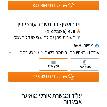
חייגו אלי
055-4547176
זיו באסין- בר משרד עורכי דין
4.9
(6 ממליצים)
השירות ניתן גם לתושבי מגדל העמק
צפיות:
569
עו"ד זיו באסין בר , הוסמך בשנת 2012 כעורך דין
ובעל תואר ראשון בכלכלה.
ייעוץ אישי
SMS ישיר
משרדו עוסק בייצוג חייבים / זוכים, הן אנשים
פרטיים והן חברות ועסקים – כל הליכי חדלות
חייגו אלי
055-4315791
הפירעון והוצאה לפועל, המשרד רואה לא רק את
ההיבט המשפטי, אלא גם את המציאות הכלכלית
המלווה כל תיק למציאת הפתרון המתאים לכל
עו"ד ומגשרת אורלי מואיגר
לקוח .
אביגדור