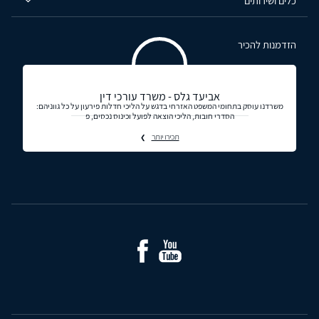
כלים ושירותים
הזדמנות להכיר
אביעד גלס - משרד עורכי דין
משרדנו עוסק בתחומי המשפט האזרחי בדגש על הליכי חדלות פירעון על כל גווניהם:
הסדרי חובות, הליכי הוצאה לפועל וכינוס נכסים, פ
תכירו יותר