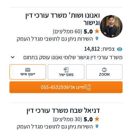
ואנונו ושות' משרד עורכי דין
וגישור
5.0
(60 ממליצים)
השירות ניתן גם לתושבי מגדל העמק
צפיות:
14,812
משרד עורכי דין וגישור שלומי ואנונו עוסק בתחום
המשפחה והמעמד האישי על כל רבדיו, בתחום
האזרחי: תביעות בנושא לשון הרע, סכסוכי שכנים
ייעוץ אישי
ZOOM
SMS ישיר
ופינוי מושכר. בנוסף, פועלת במשרד גם מחלקת
הוצאה לפועל.
חייגו אלי
055-4532936
דניאל שבח משרד עורכי דין
5.0
(30 ממליצים)
השירות ניתן גם לתושבי מגדל העמק