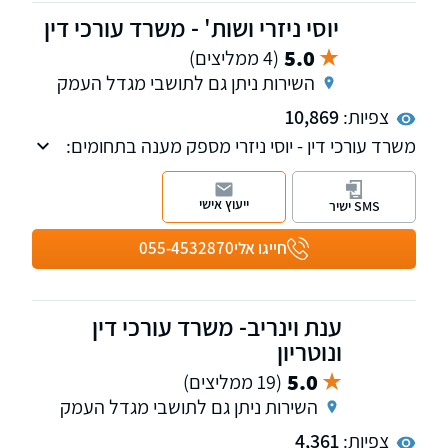
יוסי ניזרי ושות' - משרד עורכי דין
5.0
(4 ממליצים)
השירות ניתן גם לתושבי מגדל העמק
צפיות:
10,869
משרד עורכי דין - יוסי ניזרי מספק מענה בתחומים:
נזקי גוף, ביטוח לאומי, תאונות, משרד הביטחון,
רשלנות רפואית, דיני עבודה וחדלות פירעון.
ייעוץ אישי
SMS ישיר
חייגו אלי
055-4532870
ענת וינריב- משרד עורכי דין
ונוטריון
5.0
(19 ממליצים)
השירות ניתן גם לתושבי מגדל העמק
צפיות:
4,361