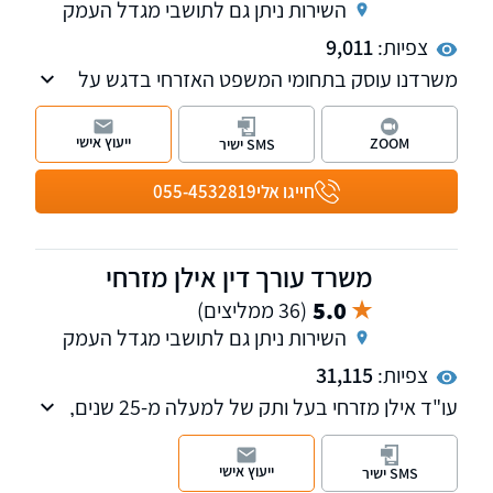
השירות ניתן גם לתושבי מגדל העמק
צפיות:
9,011
משרדנו עוסק בתחומי המשפט האזרחי בדגש על
הליכי חדלות פירעון על כל גווניהם: הסדרי חובות,
הליכי הוצאה לפועל וכינוס נכסים, פשיטת רגל,
ייעוץ אישי
ZOOM
SMS ישיר
פירוקי חברות והקפאת הליכים.
חייגו אלי
055-4532819
משרד עורך דין אילן מזרחי
5.0
(36 ממליצים)
השירות ניתן גם לתושבי מגדל העמק
צפיות:
31,115
עו"ד אילן מזרחי בעל ותק של למעלה מ-25 שנים,
עוסק בשחרור ממעצר, בייצוג וייעוץ לחשודים/
נאשמים בעבירות פליליות, בדגש על ייצוג חשודים
ייעוץ אישי
SMS ישיר
בביצוע עבירות מין, אלימות, סמים ורכוש.