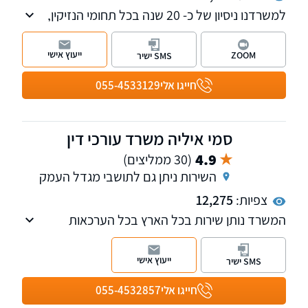
למשרדנו ניסיון של כ- 20 שנה בכל תחומי הנזיקין,
לרבות ייצוג בפני הביטוח הלאומי ומשרד הביטחון.
כמו כן, ניתנים שירותים משפטיים בתחומים עריכת
ייעוץ אישי
ZOOM
SMS ישיר
צוואות, ייפוי כוח מתמשך ואפוטרופוס. למשרדנו
שלוחות בצפון ובמרכז הארץ.
חייגו אלי
055-4533129
סמי איליה משרד עורכי דין
4.9
(30 ממליצים)
השירות ניתן גם לתושבי מגדל העמק
צפיות:
12,275
המשרד נותן שירות בכל הארץ בכל הערכאות
לרבות בתי הדין במשטרה בצה"ל, שירות המדינה
וכל הערכאות של זרועות הביטחון.
ייעוץ אישי
SMS ישיר
ראש התביעה הפלילית במחוז חיפה (בחטיבת
התביעות משטרת ישראל) עד 2014 ומאז מפעיל
חייגו אלי
055-4532857
משרד פרטי העוסק בתחום המשפט הפלילי על כל