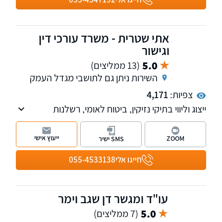
אתי שטרית - משרד עורכי דין
וגישור
5.0
(13 ממליצים)
השירות ניתן גם לתושבי מגדל העמק
צפיות:
4,171
ייצוג וליווי בתיקי נזיקין, ביטוח לאומי, רשלנות
רפואית ודיני משפחה לרבות ירושות, צוואות, ייפוי
כוח מתמשך וגישור. פגישות בבית הלקוח במידת
ייעוץ אישי
ZOOM
SMS ישיר
הצורך.
חייגו אלי
055-4533138
עו"ד ומגשר דן שגב וימר
5.0
(7 ממליצים)