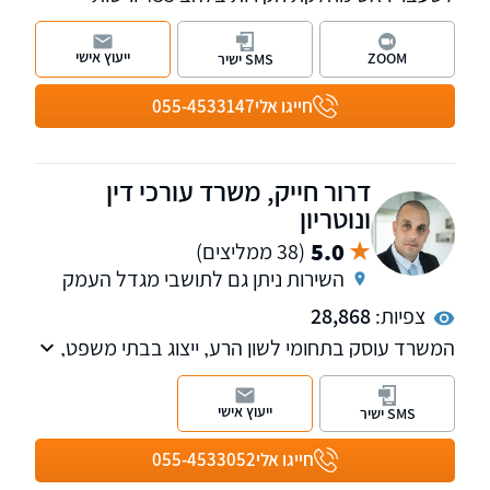
התחרות, היה למעלה מ-15 שנים חלק בכיר
במערכות אכיפת החוק בישראל, ניסיון רב בניהול
ייעוץ אישי
ZOOM
SMS ישיר
תיקים פליליים מורכבים. שלוחות בחדרה ובתל
אביב, שירות בכל רחבי הארץ.
חייגו אלי
055-4533147
דרור חייק, משרד עורכי דין
ונוטריון
5.0
(38 ממליצים)
השירות ניתן גם לתושבי מגדל העמק
צפיות:
28,868
המשרד עוסק בתחומי לשון הרע, ייצוג בבתי משפט,
שירותי נוטריון ואזרחות זרה.
ייעוץ אישי
SMS ישיר
חייגו אלי
055-4533052