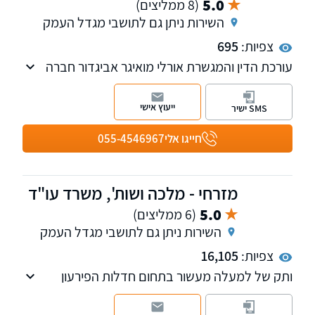
5.0
(8 ממליצים)
בנוסף המשרד עוסק בליקויי בניה ולטיגציה אזרחית
השירות ניתן גם לתושבי מגדל העמק
ומסחרית.
צפיות:
695
עורכת הדין והמגשרת אורלי מואיגר אביגדור חברה
בלשכת עורכי הדין בישראל, בעלת תואר ראשון
(LL.B) במשפטים, בעלת הסמכה לעריכת ייפוי כוח
ייעוץ אישי
SMS ישיר
מתמשך ומגשרת משפחה.
חייגו אלי
055-4546967
מזרחי - מלכה ושות', משרד עו"ד
5.0
(6 ממליצים)
השירות ניתן גם לתושבי מגדל העמק
צפיות:
16,105
ותק של למעלה מעשור בתחום חדלות הפירעון
וההוצאה לפועל, מהמשרדים הגדולים והמובילים
בתחום הסדר החובות וחדלות הפירעון בצפון.