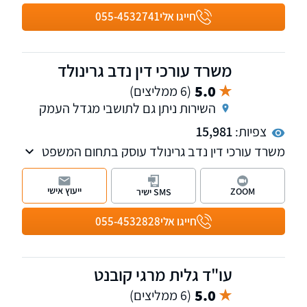
חייגו אלי
055-4532741
משרד עורכי דין נדב גרינולד
5.0
(6 ממליצים)
השירות ניתן גם לתושבי מגדל העמק
צפיות:
15,981
משרד עורכי דין נדב גרינולד עוסק בתחום המשפט
הפלילי על כל רבדיו וכן בתחום בדיני התעבורה.
משרדנו בעל ניסיון רב בייצוג חשודים ונאשמים
ייעוץ אישי
ZOOM
SMS ישיר
בעבירות פליליות, בין היתר עבירות סמים, עבירות
מין, עבירות אלימות ועוד. למשרדנו סניפים בעפולה
חייגו אלי
055-4532828
ותל אביב המעניקים ללקוחותינו שירות מקצועי וזמין
בכל רחבי הארץ, בבתי המשפט השונים, בכל שעות
היום. נשמח לייעץ לכם ללא כל התחייבות.
עו"ד גלית מרגי קובנט
5.0
(6 ממליצים)