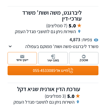
רבדיו, תעבורה, דיני צבא, תביעות אגף השיקום,
מעמד עריקי חו"ל, משפט חוקתי (בג"צ) משפט
ליברגנט, משה ושות' משרד
מינהלי. בנוסף מייצג חיילים, שוטרים, לוחמי אש,
עורכי-דין
עובדי מדינה שב"כ שב"ס ומוסד.
5.0
(7 ממליצים)
השירות ניתן גם לתושבי מגדל העמק
צפיות:
4,873
משרד ליברגנט-משה ושות' ממוקם בעפולה
ומספק שירותים משפטיים יוצאי דופן ללקוחות בכל
רחבי הארץ, ובאזור עפולה והעמקים בפרט.
ייעוץ אישי
ZOOM
SMS ישיר
המשרד עוסק במשפט אזרחי, דיני מקרקעין,
הוצאה לפועל, חדלות פירעון ומשפט מסחרי ועסקי.
חייגו אלי
055-4533085
עורכי הדין המיומנים שלנו בעלי היכרות מעמיקה
עם המערכת המשפטית. אנו מחויבים לתת שירות
שקוף, יעיל ואיכותי ללקוחותינו.
עורכת הדין אורנית שגיא דקל
5.0
(3 ממליצים)
השירות ניתן גם לתושבי מגדל העמק