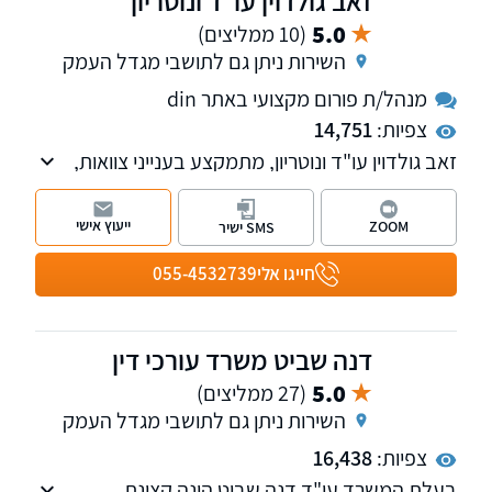
זאב גולדוין עו"ד ונוטריון
5.0
(10 ממליצים)
השירות ניתן גם לתושבי מגדל העמק
מנהל/ת פורום מקצועי באתר din
צפיות:
14,751
זאב גולדוין עו"ד ונוטריון, מתמקצע בענייני צוואות,
ירושה וייפוי כח מתמשך, וכן בענייני נדל"ן במגזר
הכפרי ומלווה מועמדים בבחירות לרשויות
ייעוץ אישי
ZOOM
SMS ישיר
המקומיות.
חייגו אלי
055-4532739
דנה שביט משרד עורכי דין
5.0
(27 ממליצים)
השירות ניתן גם לתושבי מגדל העמק
צפיות:
16,438
בעלת המשרד עו"ד דנה שביט הינה קצינת