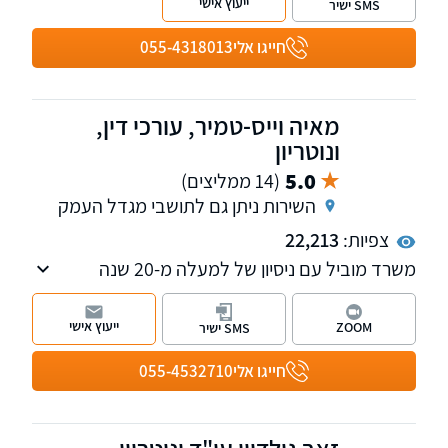
ייעוץ אישי
SMS ישיר
למשרד סניפים בעפולה ובצפת.
חייגו אלי
055-4318013
מאיה וייס-טמיר, עורכי דין,
ונוטריון
5.0
(14 ממליצים)
השירות ניתן גם לתושבי מגדל העמק
צפיות:
22,213
משרד מוביל עם ניסיון של למעלה מ-20 שנה
בתחום הסדרת מעמד ואזרחות בישראל,הליך
מדורג לבני זוג, הגירה לישראל ,ויזות כניסה ועבודה
ייעוץ אישי
ZOOM
SMS ישיר
בישראל ובעניינים הומניטריים, הגשת ערעורים
לבית הדין לעררים ועתירות מנהליות בתחום.
חייגו אלי
055-4532710
כמו כן, המשרד עוסק בתחום הנזיקין, תאונות
דרכים ותביעות ביטוח, ייפוי כוח מתמשך צוואות
וירושות ועוד.