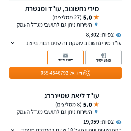
מירי נחשונוב, עו"ד ומגשרת
5.0
(27 ממליצים)
השירות ניתן גם לתושבי מגדל העמק
צפיות:
8,302
עו"ד מירי נחשונוב עוסקת זה שנים רבות בייצוג
לקוחות מול משרד הפנים - רשות האוכלוסין
וההגירה, ומביאה עמה ידע משפטי מעמיק, ניסיון
ייעוץ אישי
SMS ישיר
רב שנים ויכולת מוכחת להתמודדות עם חסמים
בירוקרטיים מורכבים.
חייגו אלי
055-4546792
עו"ד ליאת שטיינברג
5.0
(8 ממליצים)
השירות ניתן גם לתושבי מגדל העמק
צפיות:
19,059
התמקצעות וניסיון מעל 18 שנים בהסדרת מעמד