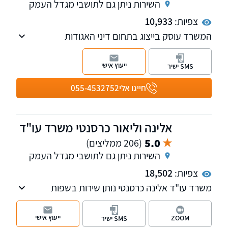
השירות ניתן גם לתושבי מגדל העמק
צפיות:
10,933
המשרד עוסק בייצוג בתחום דיני האגודות
שיתופיות, מושבים וקיבוצים, דיני מקרקעין ודיני
משפחה
ייעוץ אישי
SMS ישיר
חייגו אלי
055-4532752
אלינה וליאור כרסנטי משרד עו"ד
5.0
(206 ממליצים)
השירות ניתן גם לתושבי מגדל העמק
צפיות:
18,502
משרד עו"ד אלינה כרסנטי נותן שירות בשפות
העברית, ערבית, רוסית ואנגלית. עוה"ד כרסנטי
עוסקת בתחום הפלילי ובדיני התעבורה.
ייעוץ אישי
ZOOM
SMS ישיר