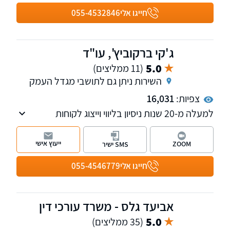
עורך הדין והמגשר שמואל גייער הוא בעל תואר שני
חייגו אלי
055-4532846
במשפט עסקי באסיה ומשרדיו ממוקמים בחיפה
ובקריית טבעון.
ג'קי ברקוביץ', עו"ד
5.0
(11 ממליצים)
השירות ניתן גם לתושבי מגדל העמק
צפיות:
16,031
למעלה מ-20 שנות ניסיון בליווי וייצוג לקוחות
בתחומים האזרחיים-מסחריים, לרבות תביעות
כספיות מורכבות, הליכי חדלות פירעון, פירוק
ייעוץ אישי
ZOOM
SMS ישיר
והבראה של חברות, הוצאה לפועל ודיני עבודה.
לזכות המשרד שורה ארוכה של הישגים והצלחות
חייגו אלי
055-4546779
עבור מאות לקוחות פרטיים, עסקיים ותאגידים.
אביעד גלס - משרד עורכי דין
5.0
(35 ממליצים)