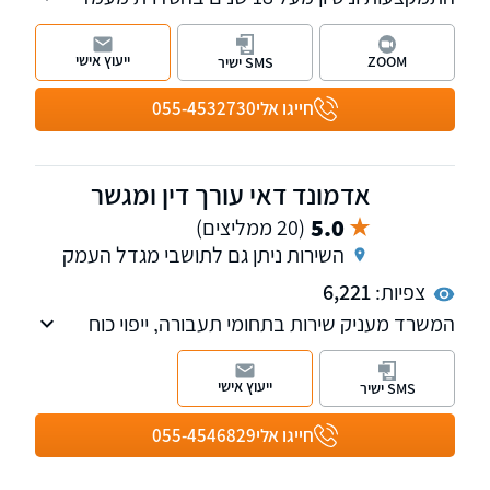
בישראל: נישואין, בני זוג ללא נישואין, טעמים
הומניטריים, אלמנות אזרחים ישראליים, בני
ייעוץ אישי
ZOOM
SMS ישיר
משפחה מחו"ל מסורבי כניסה.
חייגו אלי
055-4532730
אדמונד דאי עורך דין ומגשר
5.0
(20 ממליצים)
השירות ניתן גם לתושבי מגדל העמק
צפיות:
6,221
המשרד מעניק שירות בתחומי תעבורה, ייפוי כוח
מתמשך ועריכת צוואות במקצועיות ואמינות ללא
פשרות.
ייעוץ אישי
SMS ישיר
חייגו אלי
055-4546829