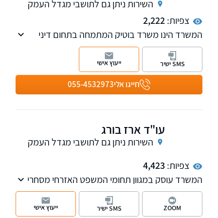
השירות ניתן גם לתושבי מגדל העמק
צפיות:
2,222
המשרד הינו משרד בוטיק המתמחה בתחום דיני
המשפחה והירושה, עריכת ייפוי כח מתמשך, צוואות
וצוואות הדדיות מסמך הבעת רצון, והסכמים
ייעוץ אישי
SMS ישיר
הנוגעים לתא המשפחתי
חייגו אלי
055-4532973
במשרד כל לקוח מקבל ליווי אישי צמוד וזמינות
מלאה לכל אורך ההליך המשפטי.
עו"ד ארז בורג
השירות ניתן גם לתושבי מגדל העמק
צפיות:
4,423
המשרד עוסק במגוון תחומי המשפט האזרחי מסחרי
לרבות מקרקעין נדל"ן, דיני משפחה, דיני מושבים
וקיבוצים ודיני בנקאות.
ייעוץ אישי
ZOOM
SMS ישיר