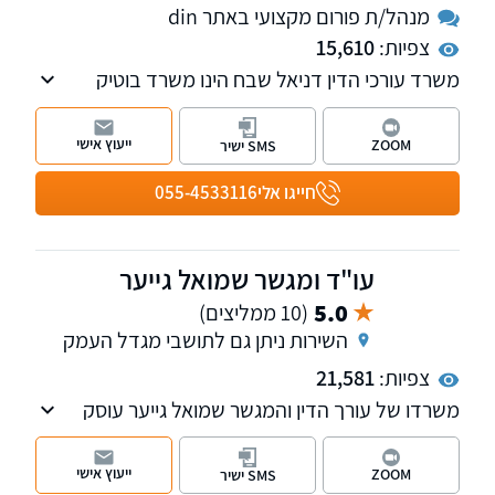
מנהל/ת פורום מקצועי באתר din
צפיות:
15,610
משרד עורכי הדין דניאל שבח הינו משרד בוטיק
מוביל בתחומו, עם ניסיון של 31 שנה בייצוג לקוחות
פרטיים בתביעות ביטוח, נזיקין וזכויות רפואיות.
ייעוץ אישי
ZOOM
SMS ישיר
המשרד מתגאה במחויבותו להבטיח את הפיצוי
המקסימלי האפשרי עבור לקוחותיו. עו"ד דניאל
חייגו אלי
055-4533116
שבח, בוגר קורס חובלים וקצין בכיר במילואים,
משפטן בעל רקע אקדמי נרחב הכולל תואר ראשון
במשפטים, תואר שני בפילוסופיה ולימודי דוקטורט
עו"ד ומגשר שמואל גייער
במשפטים.
5.0
(10 ממליצים)
השירות ניתן גם לתושבי מגדל העמק
צפיות:
21,581
משרדו של עורך הדין והמגשר שמואל גייער עוסק
במגוון תחומים ובהם מקרקעין, ירושות, משפט
מסחרי, משפט בינלאומי וצוואות.
ייעוץ אישי
ZOOM
SMS ישיר