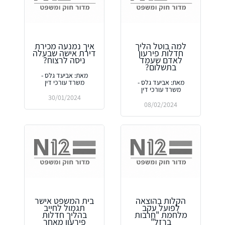
למה בוטל הליך
איך נמנעה מכירת
חדלות פירעון
דירת אישה שבעלה
לאדם שעמד
ניסה לרצוח?
בתשלום?
מאת: אביעד גלס -
מאת: אביעד גלס -
משרד עורכי דין
משרד עורכי דין
30/01/2024
08/02/2024
הקלות בהוצאה
בית המשפט אישר
לפועל עקב
תגמול לחייב
מלחמת "חרבות
בהליך חדלות
ברזל"
פירעון מאחר