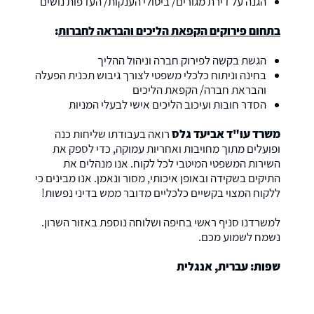
הגנה על דירת מגורים/ ביטולי הענקות/ העדפות נושים
בתחום פירוקים הקפאת הליכים והבראה לחברות
:
הגשת בקשה לפירוק חברה וניהול ההליך
בחינה וניתוח כלכלי משפטי לצורך גיבוש תכנית הפעלה
והבראת חברה/ הקפאת הליכים
הסדר חובות ועיכוב הליכים אישי לבעלי המניות
משרד עו"ד אביעד גלס
רואה בעבודתו שליחות כנה
ופועלים מתוך מחויבות ואחריות עמוקה, כדי לספק את
השירות המשפטי המיטבי לכל לקוח. אנו מנהלים את
התיקים בשקידה ובאופן איכותי, מסור ונאמן. אנו מבינים כי
ללקוח המצוי בקשיים כלכליים מדובר ממש בדיני נפשות!
למשרדנו סניף ראשי בחיפה ושלוחה נוספת באזור השרון.
נשמח לשמוע מכם.
שפות: עברית, אנגלית