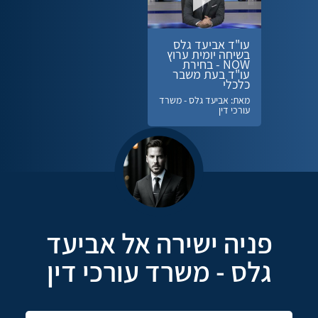
עו"ד אביעד גלס
בשיחה יומית ערוץ
NOW - בחירת
עו"ד בעת משבר
כלכלי
מאת: אביעד גלס - משרד
עורכי דין
פניה ישירה אל אביעד
גלס - משרד עורכי דין