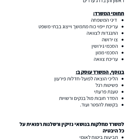
ראשון והן בדרג עררים
תחומי המשרד:
דיני המשפחה
עריכת ייפוי כוח מתמשך וייצוג בבתי משפט
התנגדות לצוואה
צו ירושה
הסכמי גירושין
הסכמי ממון
עריכת צוואה
בנוסף, המשרד עוסק ב:
הליכי הוצאה לפועל-חדלות פירעון
פשיטות רגל
טענת פרעתי
הסדר חובות מול בנקים ורשויות
בקשות להפטר ועוד.
למשרד מחלקות בנושאי נזיקין ורשלנות רפואית על
כל היבטיה
תביעות ביטוח לאומי