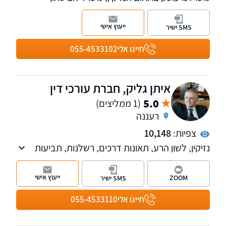
ותביעות ביטוח מורכבות, לרבות נזקי גוף ותאונות
וייצוג נפגעים מול ביטוח לאומי וחברות הביטוח, ייצוג
ייעוץ אישי
SMS ישיר
אנשי כוחות הביטחון מול אגף השיקום במשרד
הביטחון . שלוחות ברעננה ובחיפה
חייגו אלי
055-4533102
איתן גליק, חברת עורכי דין
5.0
(1 ממליצים)
רעננה
צפיות:
10,148
נזיקין, לשון הרע, תאונות דרכים, רשלנות, תביעות
ביטוח, תאונות עבודה, דיני עבודה, אזרחי-מסחרי.
ייעוץ אישי
ZOOM
SMS ישיר
חייגו אלי
055-4533110