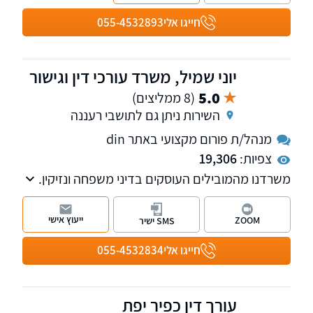
אישיות ואובדן כושר עבודה.
חייגו אלי
055-4532893
יוני שמיל, משרד עורכי דין וגישור
5.0
(8 ממליצים)
השירות ניתן גם לתושבי רעננה
מנהל/ת פורום מקצועי באתר din
צפיות:
19,306
משרדנו מהמובילים העוסקים בדיני משפחה ונזיקין.
עו"ד ומגשר יוני שמיל הינו חבר בוועדת דיני
משפחה בלשכת עורכי הדין.
ייעוץ אישי
ZOOM
SMS ישיר
חייגו אלי
055-4532834
עורך דין כפיר יפת