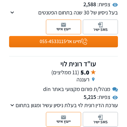
צפיות:
2,588
בעל ניסיון של 30 שנה בתחום הפטנטים
(כגון מכניקה, מכשור רפואי, מערכות דיאגנוסטיקה
רפואית, בריאות דיגיטלית, היי טק, תוכנה,
ייעוץ אישי
SMS ישיר
אווירונאוטיקה, מנועים, בטחון, ועוד) בכל העולם.
חייגו אלי
055-4533115
עו"ד רונית לוי
5.0
(11 ממליצים)
רעננה
מנהל/ת פורום מקצועי באתר din
צפיות:
5,215
עורכת הדין רונית לוי בעלת ניסיון עשיר ומגוון בתחום
ייעוץ פנסיוני, תביעות נזיקין, וכן במצב אובדן כושר
עבודה.
ייעוץ אישי
SMS ישיר