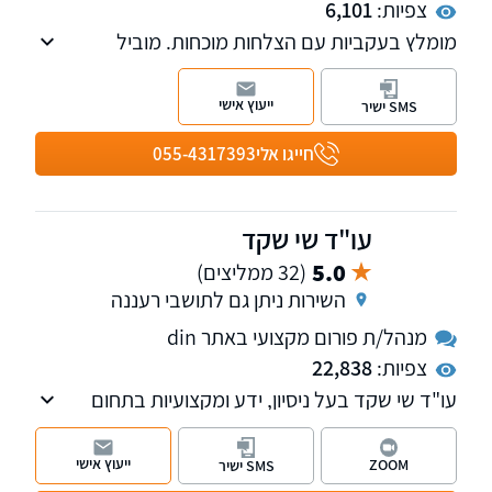
צפיות:
6,101
מומלץ בעקביות עם הצלחות מוכחות. מוביל
בהשגת פיצויים מקסימליים עם 24 שנות ניסיון. פנו
אלינו לקבלת ייעוץ ראשוני והערכת סיכוי. עו"ד יניר
ייעוץ אישי
SMS ישיר
הראל הינו מחבר הספר "דיני הראיות בתביעות
ביטוח ופלת"ד" ומדורג ע"י דנס 100 כעורך דין
חייגו אלי
055-4317393
מוביל בתחום הביטוח.
עו"ד שי שקד
5.0
(32 ממליצים)
השירות ניתן גם לתושבי רעננה
מנהל/ת פורום מקצועי באתר din
צפיות:
22,838
עו"ד שי שקד בעל ניסיון, ידע ומקצועיות בתחום
המשפט הפלילי אשר נצברו במהלך השנים שבהן
ייצג חשודים ונאשמים בתיקים פליליים סבוכים
ייעוץ אישי
ZOOM
SMS ישיר
ומורכבים.