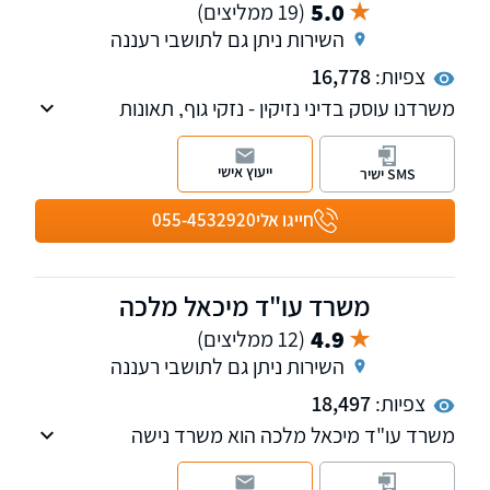
5.0
(19 ממליצים)
השירות ניתן גם לתושבי רעננה
צפיות:
16,778
משרדנו עוסק בדיני נזיקין - נזקי גוף, תאונות
דרכים,קצבת נכות כללית,קצבת ניידות, דיני ביטוח
לאומי, תאונות עבודה, דיני ביטוח ומשרד הביטחון.,
ייעוץ אישי
SMS ישיר
וכן בהסכמים הנוגעים למעמד האישי.
חייגו אלי
055-4532920
משרד עו"ד מיכאל מלכה
4.9
(12 ממליצים)
השירות ניתן גם לתושבי רעננה
צפיות:
18,497
משרד עו"ד מיכאל מלכה הוא משרד נישה
המתמקצע בליקויי בניה. מייצג את לקוחותיו כנגד
קבלנים, יזמים, חברות ביטוח ובתביעות בין שכנים