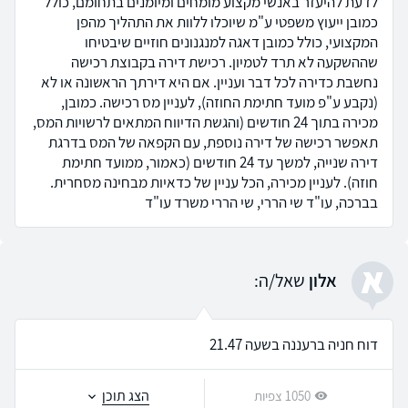
לדעת להיעזר באנשי מקצוע מומחים ומיומנים בתחומם, כולל
כמובן ייעוץ משפטי ע"מ שיוכלו ללוות את התהליך מהפן
המקצועי, כולל כמובן דאגה למנגנונים חוזיים שיבטיחו
שההשקעה לא תרד לטמיון. רכישת דירה בקבוצת רכישה
נחשבת כדירה לכל דבר ועניין. אם היא דירתך הראשונה או לא
(נקבע ע"פ מועד חתימת החוזה), לעניין מס רכישה. כמובן,
מכירה בתוך 24 חודשים (והגשת הדיווח המתאים לרשויות המס,
תאפשר רכישה של דירה נוספת, עם הקפאה של המס בדרגת
דירה שנייה, למשך עד 24 חודשים (כאמור, ממועד חתימת
חוזה). לעניין מכירה, הכל עניין של כדאיות מבחינה מסחרית.
בברכה, עו"ד שי הררי, שי הררי משרד עו"ד
א
אלון
שאל/ה:
דוח חניה ברעננה בשעה 21.47
הצג תוכן
1050 צפיות