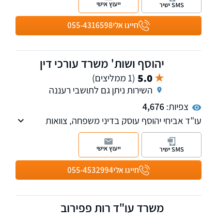
ייעוץ אישי
SMS ישיר
ביטוח, בעל השכלה בכלכלה ותואר שני במשפטים.
חייגו אלי
055-4316598
יהוסף ושות' משרד עורכי דין
5.0
(1 ממליצים)
השירות ניתן גם לתושבי רעננה
צפיות:
4,676
עו"ד אביחי יהוסף עוסק בדיני משפחה, צוואות
וירושות, לצד ליטיגציה אזרחית, דיני עבודה, עתירות
מנהליות ומשפט פלילי.
ייעוץ אישי
SMS ישיר
עו"ד יהוסף מופיע כפרשן משפטי בערוצי תקשורת
מרכזיים ומייצג בתיקים בעלי פרופיל ציבורי גבוה,
חייגו אלי
055-4532994
תוך שילוב בין התמקצעות משפטית, חשיבה
אסטרטגית וייצוג בלתי מתפשר.
משרד עו"ד רות פפירוב