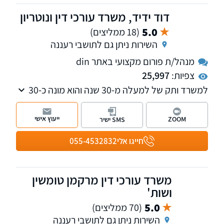
דוד ידיד, משרד עורכי דין ונוטריון
5.0
(18 ממליצים)
השירות ניתן גם לתושבי רעננה
מנהל/ת פורום מקצועי באתר din
צפיות:
25,997
למשרד ותק של למעלה מ-30 שנה והוא מונה כ-30
עובדים ותיקים ומנוסים, דוברי 19 שפות שונות.
המשרד מחולק ל-3 מחלקות שונות – מחלקת
ייעוץ אישי
ZOOM
SMS ישיר
אזרחויות אירופאיות, השקעות ודין זר, מחלקת נזיקין
ו מחלקת הגיל השלישי. המשרד ממוקם בתל אביב
חייגו אלי
055-4532832
ומעניק שירות ברחבי הארץ.
משרד עורכי דין מרקמן טומשין
ושות'
5.0
(70 ממליצים)
השירות ניתן גם לתושבי רעננה