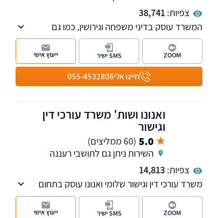
צפיות:
38,741
המשרד עוסק בדיני משפחה וגירושין, כמו גם
בחדלות פירעון-פשיטת רגל. המשרד יצר תקדימים
משפטיים בתחום המשפחה והמשמורת
ייעוץ אישי
ZOOM
SMS ישיר
חייגו אלי
055-4532806
ואנונו ושות' משרד עורכי דין
וגישור
5.0
(60 ממליצים)
השירות ניתן גם לתושבי רעננה
צפיות:
14,813
משרד עורכי דין וגישור שלומי ואנונו עוסק בתחום
המשפחה והמעמד האישי על כל רבדיו, בתחום
האזרחי: תביעות בנושא לשון הרע, סכסוכי שכנים
ייעוץ אישי
ZOOM
SMS ישיר