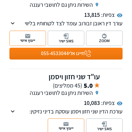
השירות ניתן גם לתושבי רעננה
צפיות:
13,815
עורך דין ראובן זבורוב עומד לצד לקוחותיו בליווי
משפטי אישי, מוקפד ודיסקרטי, בשילוב ניסיון,
חשיבה מדויקת ומחויבות מלאה לכל אדם ולכל תיק
ייעוץ אישי
ZOOM
SMS ישיר
חייגו אלי
055-4533044
עו"ד שני חזון ויסמן
5.0
(45 ממליצים)
השירות ניתן גם לתושבי רעננה
צפיות:
10,083
עורכת הדין שני חזון ויסמן עוסקת בדיני נזיקין:
תאונות דרכים (נזקי גוף), תאונות עבודה תביעות
נזקי גוף, ביטוח לאומי, פוליסת סיעוד, תאונות
ייעוץ אישי
SMS ישיר