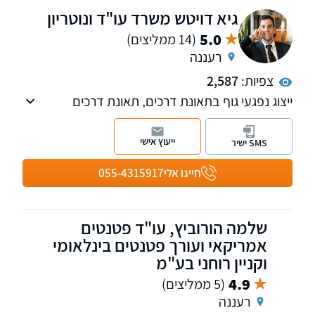
גיא דויטש משרד עו"ד ונוטריון
5.0
(14 ממליצים)
רעננה
צפיות:
2,587
ייצוג נפגעי גוף בתאונת דרכים, תאונת דרכים
קשות, תאונות עבודה ורשלנות רפואית, ניסיון מעל
25 שנים בליווי לקוחות עד לקבלת פיצויים
ייעוץ אישי
SMS ישיר
מקסימליים עבורם.
חייגו אלי
055-4315917
שלמה הורוביץ, עו"ד פטנטים
אמריקאי ועורך פטנטים בינלאומי
וקניין רוחני בע"מ
4.9
(5 ממליצים)
רעננה