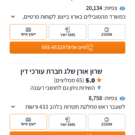
צפיות:
20,134
כמשרד מהמובילים בארץ בייצוג לקוחות פרטיים,
אנחנו מטפלים בתחומי נזקי הגוף, ביטוח לאומי,
פטור ממס, רשלנות רפואית, נכי צה"ל ותאונות
ייעוץ אישי
ZOOM
SMS ישיר
דרכים.
לרשותכם 11 סניפים של המשרד ברחבי הארץ:
חייגו אלי
055-4532978
בחיפה, ראש פינה, טבריה, עפולה, פתח תקווה, תל
אביב, רחובות, ירושלים, אשדוד, באר שבע ואילת.
למי שמעוניין, אנחנו מאפשרים פתיחת תיקים גם
שרון אורן שלג חברת עורכי דין
בטלפון.
5.0
(65 ממליצים)
השירות ניתן גם לתושבי רעננה
צפיות:
8,758
לשעבר ראש מחלקת חקירות בלהב 433 ורשות
התחרות, היה למעלה מ-15 שנים חלק בכיר
במערכות אכיפת החוק בישראל, ניסיון רב בניהול
ייעוץ אישי
ZOOM
SMS ישיר
תיקים פליליים מורכבים. שלוחות בחדרה ובתל