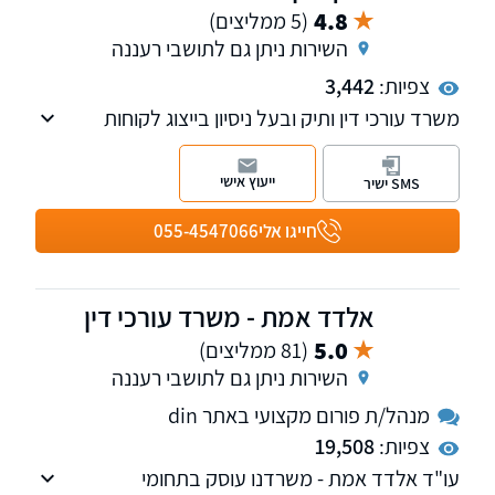
4.8
(5 ממליצים)
השירות ניתן גם לתושבי רעננה
צפיות:
3,442
משרד עורכי דין ותיק ובעל ניסיון בייצוג לקוחות
בבתי משפט ובוועדות של יותר מ-20 שנה. עו"ד
כפיר יפת מנוסה ומיומן מאוד בחקירות עדים, הגשת
ייעוץ אישי
SMS ישיר
ראיות וליווי מומחים לעדות בבית משפט, לרבות
ייצוג גופים גדולים במשק ורשויות מקומיות
חייגו אלי
055-4547066
מהגדולות והמובילות בישראל. למשרד מספר
מחלקות: מקרקעין, משפחה, ירושה, אזרחי - מסחרי
ומיסים. חבר בפורום בתי המשפט של לשכת עורכי
אלדד אמת - משרד עורכי דין
הדין.
5.0
(81 ממליצים)
השירות ניתן גם לתושבי רעננה
מנהל/ת פורום מקצועי באתר din
צפיות:
19,508
עו"ד אלדד אמת - משרדנו עוסק בתחומי