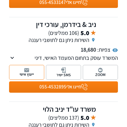
אביב, שירות בכל רחבי הארץ.
חייגו אלי
055-4533147
ניב & בידרמן, עורכי דין
5.0
(106 ממליצים)
השירות ניתן גם לתושבי רעננה
צפיות:
18,680
המשרד עוסק בתחום המעמד האישי, דיני
המשפחה, סכסוכי ירושה וגירושין, לרבות ייצוג בבית
המשפט לענייני משפחה ובבית הדין רבני. בנוסף
ייעוץ אישי
ZOOM
SMS ישיר
במשרד מחלקות העוסקות בתחום הנזיקין ודיני
העבודה. למשרד שלוחות ברמת גן, ראשון לציון
חייגו אלי
055-4532895
ונתניה.
משרד עו"ד יניב הלוי
5.0
(137 ממליצים)
השירות ניתן גם לתושבי רעננה