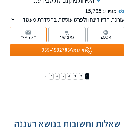
השירות ניתן גם לתושבי רעננה
צפיות:
15,795
עורכת הדין דינה וולפרט עוסקת בהסדרת מעמד
אזרחי בישראל, לרבות ייצוג בהליכי ערר על
החלטות משרד הפנים, אזרחות ישראלית, הסדרת
ייעוץ אישי
ZOOM
SMS ישיר
מעמד לבן זוג זר, אשרת עולה, אשרת ביקור, היתרי
עבודה ועוד.
חייגו אלי
055-4532785
7
6
5
4
3
2
1
שאלות ותשובות בנושא רעננה