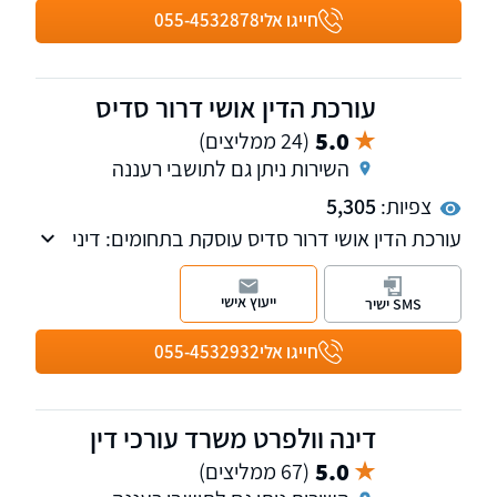
חייגו אלי
055-4532878
עורכת הדין אושי דרור סדיס
5.0
(24 ממליצים)
השירות ניתן גם לתושבי רעננה
צפיות:
5,305
עורכת הדין אושי דרור סדיס עוסקת בתחומים: דיני
משפחה נדל"ן, יפויי כח מתמשך צוואות וירושות
ייעוץ אישי
SMS ישיר
חייגו אלי
055-4532932
דינה וולפרט משרד עורכי דין
5.0
(67 ממליצים)