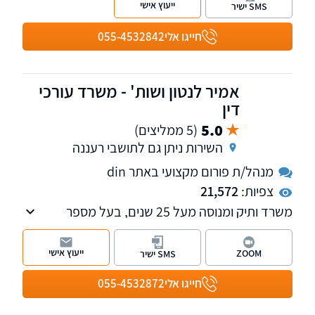
ייעוץ אישי
SMS ישיר
בגין ליקויי בניה שונים.
חייגו אלי
055-4532842
אמיר לנטון ושות' - משרד עורכי
דין
5.0
(5 ממליצים)
השירות ניתן גם לתושבי רעננה
מנהל/ת פורום מקצועי באתר din
צפיות:
21,572
משרד ותיק ומנוסה מעל 25 שנים, בעל מספר
מחלקות לרבות מקרקעין, משפחה, ירושה, הוצאה
לפועל, אזרחי - מסחרי, רשויות, חוזים, לשון הרע,
ייעוץ אישי
ZOOM
SMS ישיר
עבודה. מנהל פורומים תכנון ובניה, אלימות
במשפחה והיטל השבחה הפקעות. חבר בוועדת
חייגו אלי
055-4532872
מקרקעין וקניין וכן בוועדת ירושה ומשפחה, בלשכת
עורכי הדין.