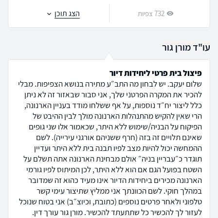
הצג תוכן
732 צפיות
עו"ד מורן גור
פיצול בית פרטי ליחידות דיור
שלום יעקב. יש לבחון מה התב״ע מתירה בנושא הצפיפות. מבלי
להכיר את המקרה הפרטני שלך, אני סבור שבאזור זה לא ניתן
כלל ליצור יח״ד נוספות, על אף ששלחו מודד בעניין הארנונה,
הרי שאין להקיש מהתנהלות הארנונה מולך לבין ההיבט של
הפיקוח על הבניה/שימוש ללא היתר, שכאמור אלו שני גופים
שאינם תלויים זה בזה (חרף ששניהם אורגני עירייה). לשם
ההמחשה יכול להיות מצב לפיו תבנה בית ללא היתר ועדיין
תוגדר כ״עבריין בניה״ אולם מבחינת הארנונה אתה תשלם על
השטח בפועל הגם אם הוא ללא היתר, לכן המיתוס לפיו גורמי
הארנונה מכירים ביחידות הדיור אינו מעיד כהוא זה שמדובר
במהלך חוקי. לשם הכוונתך אני ממליץ שתיצור עימי קשר
טלפוני ולאחר פרטים נוספים (כתובת, וכיוצ״ב) אני בטוח שנוכל
לעזור לך להכשיר כל שתתעתד להכשיר. מורן גור עורך דין.