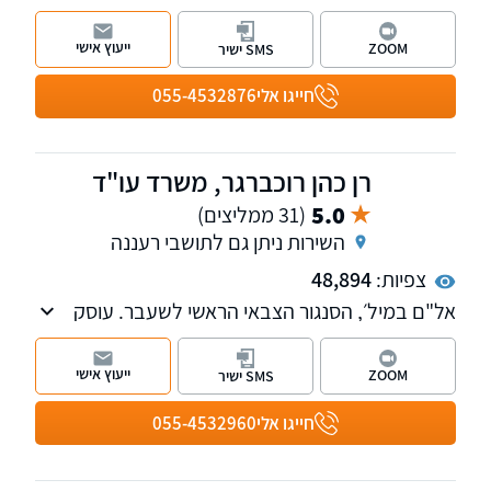
המקרקעין והאזרחי-מסחרי.
ייעוץ אישי
ZOOM
SMS ישיר
חייגו אלי
055-4532876
רן כהן רוכברגר, משרד עו"ד
5.0
(31 ממליצים)
השירות ניתן גם לתושבי רעננה
צפיות:
48,894
אל"ם במיל׳, הסנגור הצבאי הראשי לשעבר. עוסק
במשפט פלילי, בתיקי צבא וביטחון ובתיקי צווארון
לבן. משרדנו נותן שירות בכל רחבי הארץ. ניתן גם
ייעוץ אישי
ZOOM
SMS ישיר
לקיים פגישת ייעוץ און-ליין - נשמח לעמוד
לשירותכם
חייגו אלי
055-4532960