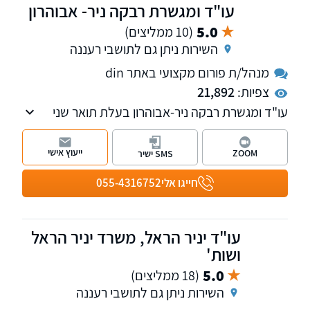
עו"ד ומגשרת רבקה ניר- אבוהרון
5.0
(10 ממליצים)
השירות ניתן גם לתושבי רעננה
מנהל/ת פורום מקצועי באתר din
צפיות:
21,892
עו"ד ומגשרת רבקה ניר-אבוהרון בעלת תואר שני
במשפטים. מוסמכת לעריכת ייפוי כוח מתמשך,
בעלת ניסיון רב בייצוג ובסיוע בעסקאות מקרקעין,
ייעוץ אישי
ZOOM
SMS ישיר
פשיטת רגל, גישור ובוררות בהסכם גירושין, ודיני
משפחה - במיוחד צוואות וירושות.
חייגו אלי
055-4316752
עו"ד יניר הראל, משרד יניר הראל
ושות'
5.0
(18 ממליצים)
השירות ניתן גם לתושבי רעננה