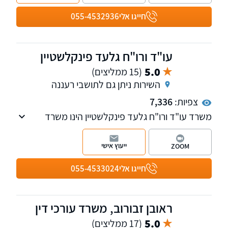
ופינוי מושכר. בנוסף, פועלת במשרד גם מחלקת
הוצאה לפועל.
חייגו אלי
055-4532936
עו"ד ורו"ח גלעד פינקלשטיין
5.0
(15 ממליצים)
השירות ניתן גם לתושבי רעננה
צפיות:
7,336
משרד עו"ד ורו"ח גלעד פינקלשטיין הינו משרד
בוטיק המלווה עסקים בכל היבטי המשפט המסחרי.
הכשרתו של עו"ד פינקלשטיין מחברת בין משפט
ייעוץ אישי
ZOOM
לפיננסים, תוך שילוב אסטרטגיות חשבונאיות
והערכות שווי בייעוץ המשפטי. בפגישת ייעוץ קצרה
חייגו אלי
055-4533024
תוכלו להתרשם.
ראובן זבורוב, משרד עורכי דין
5.0
(17 ממליצים)