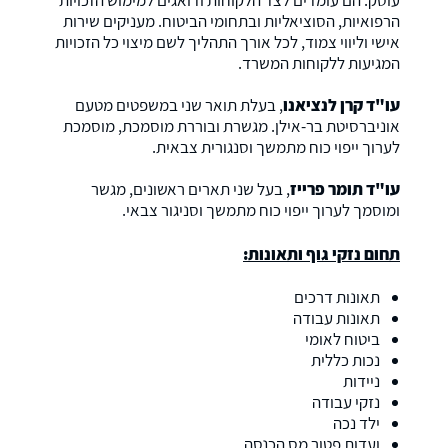
עוסק. הם עומדים לצד הלקוחות ודואגים למימוש הזכויות
הרפואיות, הסוציאליות ובתחומי הביטוח. מעניקים שירות
אישי וליווי צמוד, לכל אורך התהליך לשם מיצוי כל הזכויות
המגיעות ללקוחות המשרד.
עו"ד קרן לנציאנו
, בעלת תואר שני במשפטים מטעם
אוניברסיטת בר-אילן. מגשרת ובוררת מוסמכת, מוסמכת
לערוך ייפוי כוח מתמשך וסנגורית צבאית.
עו"ד תומר פרייז
, בעל שני תארים ראשונים, מגשר
ומוסמך לערוך ייפוי כוח מתמשך וסניגור צבאי.
תחום נזקי גוף ותאונות:
תאונות דרכים
תאונות עבודה
ביטוח לאומי
נכות כללית
ניידות
נזקי עבודה
ילד נכה
ועדות פטור מס הכנסה