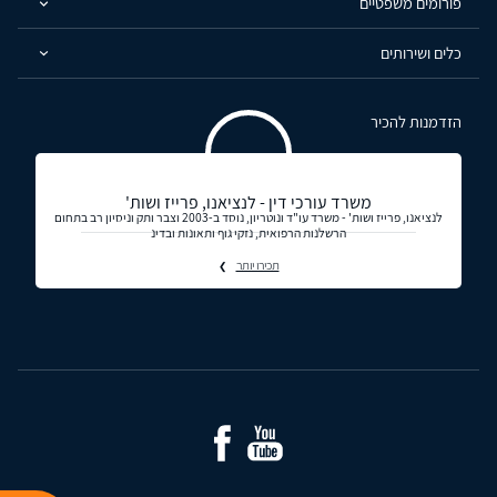
פורומים משפטיים
כלים ושירותים
הזדמנות להכיר
משרד עורכי דין - לנציאנו, פרייז ושות'
לנציאנו, פרייז ושות' - משרד עו"ד ונוטריון, נוסד ב-2003 וצבר ותק וניסיון רב בתחום
הרשלנות הרפואית, נזקי גוף ותאונות ובדינ
תכירו יותר