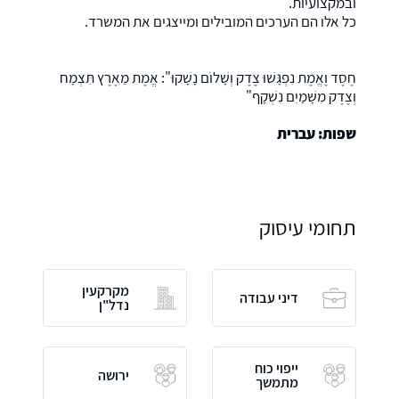
ובמקצועיות.
כל אלו הם הערכים המובילים ומייצגים את המשרד.
חֶסֶד וֶאֱמֶת נִפְגָּשׁוּ צֶדֶק וְשָׁלוֹם נָשָׁקוּ": אֱמֶת מֵאֶרֶץ תִּצְמָח
וְצֶדֶק מִשָּׁמַיִם נִשְׁקָף"
שפות: עברית
תחומי עיסוק
מקרקעין
דיני עבודה
נדל"ן
ייפוי כוח
ירושה
מתמשך