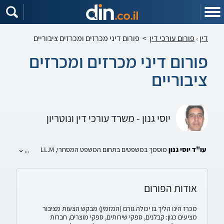
דין
פורום עורכי דין
>
פורום דיני מכרזים ומכרזים ציבוריים
פורום דיני מכרזים ומכרזים
ציבוריים
יוסי גנון - משרד עורכי דין ונוטריון
עו"ד יוסי גנון
מוסמך במשפטים בתחום המשפט המסחרי, LL.M
...
בנוסף לתואר במנהל עסקים (התמחות במימון) ובעל ניסיון רב בתחום
המסחרי-מינהלי, דיני מכרזים, וכן בתחום רישוי עסקים, דיני חברות
ונדל"ן.
אודות הפורום
עו"ד יוסי גנון
משלב תפישה כלכלית מסחרית עם ניסיונו כבעל
משרד עו"ד מסחרי מינהלי הבאים לידי ביטוי, במתן שירות אישי וכולל
מכרז הינו הליך בו יכולה גורם (המזמין) מבקש הצעות מציבור
ללקוח. לעו"ד גנון ניסיון רב במתן ייעוץ לגופים מסחריים ופרטיים
מציעים כגון: קבלנים, ספקי שירותים, ספקי מוצרים, חברות
בתחום דיני המכרזים ובכלל זה לקבלנים. עו"ד גנון משלב את ניסיונו