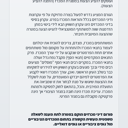
ועוסקים להציע הצעות במסגרת המכרז (הזמנה להציע
בליטיגציה מסחרית כחלק בלתי נפרד מהמעטפת המשפטית
הצעות).
המוענקת ללקוח וכן התמקצעות מיוחדת בתנאי סף דוגמת איתנות
פיננסית ותנאים אחרים אשר עלולים להפר את העקרונות שעומדים
הגורם המציע נדרש לפעול בצורה מדויקת על פי עקרונות
בבסיס דיני המכרזים.
ודיני המכרזים בכלל והוראות המכרז בפרט. עקרון בסיסי
בדיני המכרזים הינו עקרון השוויון הבא לידי ביטוי במתן
הזדמנות שווה למשתתף הפוטנציאלי להגיש הצעה במטרה
שההצעה המיטבית תיבחר.
המשתתפים במכרז, מצדם, צריכים להוכיח את יכולתם
לעמוד בתנאי המכרז ולהתחרות על מקומם מול משתתפים
אחרים תחת הפרמטרים שנקבעו על ידי עורך המכרז. פרק
התנאים המקדמיים (תנאי הסף) מקבל נפח גדל ועולה
בתנאי המכרז. במקרים רבים תנאי הסף "פוסלים" מציעים
רבים מידי ובכך פוגעים בעקרון השוויון ויש להידרש לחוקיותו
כבר בשלב העיון הראשוני. ואכן, עורך המכרז רשאי לקבוע
את הפרמטרים לפיהם ייבדקו המועמדים, על מנת לשקלל
את ההצעות שיוגשו על מנת לבחור את זו שמביאה את
התועלת המירבית. והכל, בהתאם לחוק לפסיקה ולמהות
המכרז. עריכת מכרז הינה חובה במגזר הציבורי אך הינה
פרקטיקה מקובלת גם במגזר הפרטי.
פורום דיני מכרזים הוקם במטרה לתת מענה לשאלה
משפטית מעשית הקשורה בתחום המכרזים הציבוריים
מול גופים ציבוריים או גופים דואליים.