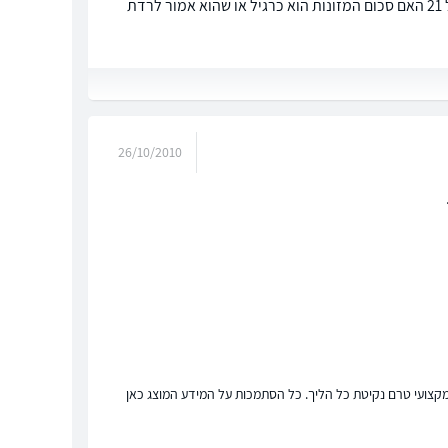
בני הבכור בקרוב יהיה בן 18 בהסכם הגירושים היה כתוב שאני חייב לשלם מזונות עד גיל 21 האם סכום המזונות הוא כרגיל או שהוא אמור לרדת
26/10/2010
ץ מקצועי טרם נקיטת כל הליך. כל הסתמכות על המידע המוצג כאן