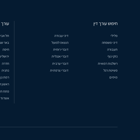
חיפוש עורך דין
עורך ד
פלילי
דיני עבודה
תל אבי
דיני משפחה
הוצאה לפועל
באר שב
תעבורה
דוברי רוסית
חיפה
נזקי גוף
דוברי אנגלית
ירושלים
רשלנות רפואית
דוברי ערבית
חדרה
פשיטת רגל
דוברי צרפתית
נתניה
מיסים
רמת גן
ראשון ל
פתח תק
אשדוד