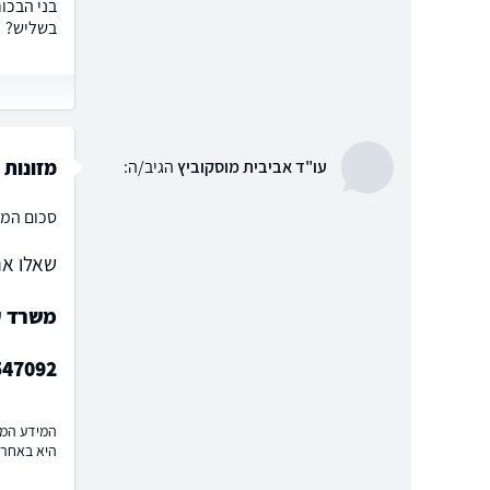
בשליש?
מזונות עד
עו"ד אביבית מוסקוביץ
הגיב/ה:
סכום המז
שאלו את
משרד עו
547092
המידע המוצ
היא באחרי