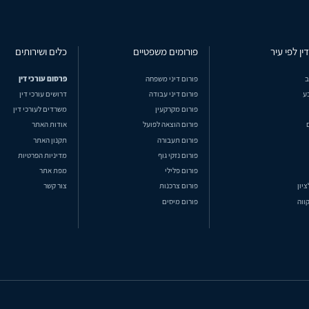
ין לפי עיר
פורומים משפטיים
כלים ושירותים
ב
פורום דיני משפחה
פרסום עורכי דין
ע
פורום דיני עבודה
דרושים עורכי דין
פורום מקרקעין
משרדים לעורכי דין
פורום הוצאה לפועל
אודות האתר
פורום תעבורה
תקנון האתר
פורום נזקי גוף
מדיניות הפרטיות
פורום פלילי
מפת אתר
ציון
פורום צרכנות
צור קשר
ווה
פורום מיסים