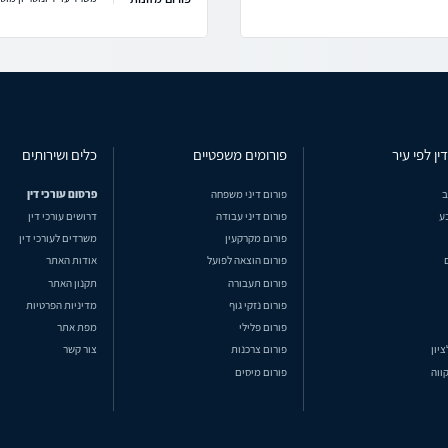
ין לפי עיר
פורומים משפטיים
כלים ושירותים
ב
פורום דיני משפחה
פרסום עורכי דין
ע
פורום דיני עבודה
דרושים עורכי דין
פורום מקרקעין
משרדים לעורכי דין
פורום הוצאה לפועל
אודות האתר
פורום תעבורה
תקנון האתר
פורום נזקי גוף
מדיניות הפרטיות
פורום פלילי
מפת אתר
ציון
פורום צרכנות
צור קשר
ווה
פורום מיסים