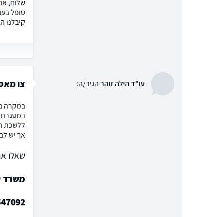
שלום, אני
טופל בעב
קיבלנו ה
צו מאסר
עו"ד הילה זוהר
הגיב/ה:
במקרה בו
במסגרתו 
ללשכת הה
אך יש לבח
שאלו את
משרד עו
547092