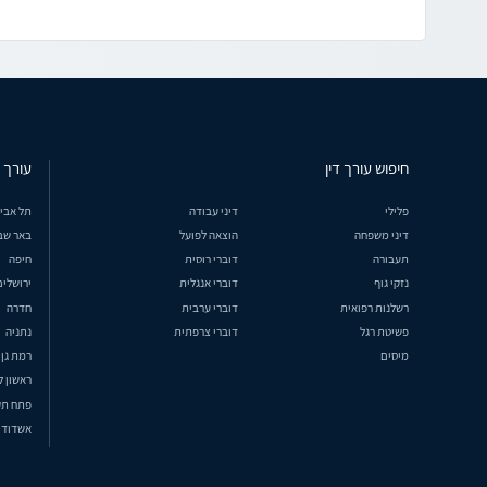
חיפוש עורך דין
עורך ד
פלילי
דיני עבודה
תל אבי
דיני משפחה
הוצאה לפועל
באר שב
תעבורה
דוברי רוסית
חיפה
נזקי גוף
דוברי אנגלית
ירושלים
רשלנות רפואית
דוברי ערבית
חדרה
פשיטת רגל
דוברי צרפתית
נתניה
מיסים
רמת גן
ראשון ל
פתח תק
אשדוד